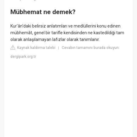
Mübhemat ne demek?
Kur'ân'daki belirsiz anlatımları ve medlüllerini konu edinen
mübhemât, genel bir tarifle kendisinden ne kastedildiği tam
olarak anlaşılamayan lafızlar olarak tanımlanır.
Kaynak kaldırma talebi
Cevabın tamamını burada okuyun:
|
dergipark.org.tr