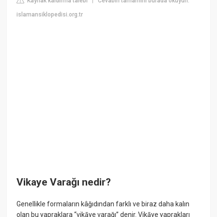
Kaynak kaldırma talebi
Cevabın tamamını burada okuyun:
|
islamansiklopedisi.org.tr
Vikaye Varağı nedir?
Genellikle formaların kâğıdından farklı ve biraz daha kalın
olan bu yapraklara “vikāye varağı” denir. Vikāye yaprakları