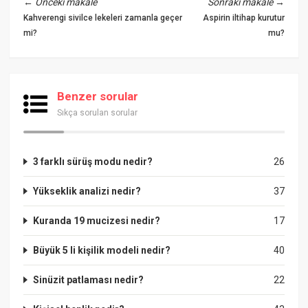
←
Önceki makale
Sonraki makale
→
Kahverengi sivilce lekeleri zamanla geçer
Aspirin iltihap kurutur
mi?
mu?
Benzer sorular
Sıkça sorulan sorular
3 farklı sürüş modu nedir?
26
Yükseklik analizi nedir?
37
Kuranda 19 mucizesi nedir?
17
Büyük 5 li kişilik modeli nedir?
40
Sinüzit patlaması nedir?
22