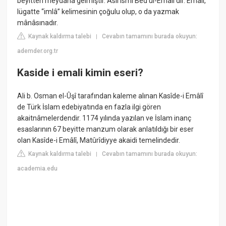
beyitten meydana gelmiştir. Asıl ismi Bed'ül-Emâli'dir. Emâlî,
lügatte “imlâ” kelimesinin çoğulu olup, o da yazmak
mânâsınadır.
Kaynak kaldırma talebi
Cevabın tamamını burada okuyun:
|
ademder.org.tr
Kaside i emali kimin eseri?
Ali b. Osman el-Ûşî tarafından kaleme alınan Kasîde-i Emâlî
de Türk İslam edebiyatında en fazla ilgi gören
akaitnâmelerdendir. 1174 yılında yazılan ve İslam inanç
esaslarının 67 beyitte manzum olarak anlatıldığı bir eser
olan Kasîde-i Emâlî, Matûrîdiyye akaidi temelindedir.
Kaynak kaldırma talebi
Cevabın tamamını burada okuyun:
|
academia.edu