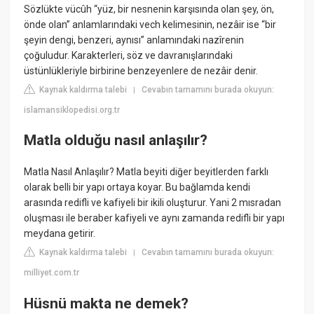
Sözlükte vücûh “yüz, bir nesnenin karşısında olan şey, ön,
önde olan” anlamlarındaki vech kelimesinin, nezâir ise “bir
şeyin dengi, benzeri, aynısı” anlamındaki nazîrenin
çoğuludur. Karakterleri, söz ve davranışlarındaki
üstünlükleriyle birbirine benzeyenlere de nezâir denir.
Kaynak kaldırma talebi
Cevabın tamamını burada okuyun:
|
islamansiklopedisi.org.tr
Matla olduğu nasıl anlaşılır?
Matla Nasıl Anlaşılır? Matla beyiti diğer beyitlerden farklı
olarak belli bir yapı ortaya koyar. Bu bağlamda kendi
arasında redifli ve kafiyeli bir ikili oluşturur. Yani 2 mısradan
oluşması ile beraber kafiyeli ve aynı zamanda redifli bir yapı
meydana getirir.
Kaynak kaldırma talebi
Cevabın tamamını burada okuyun:
|
milliyet.com.tr
Hüsnü makta ne demek?