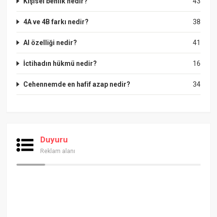
Kişisel benlik nedir?
43
4A ve 4B farkı nedir?
38
Al özelliği nedir?
41
İctihadın hükmü nedir?
16
Cehennemde en hafif azap nedir?
34
Duyuru
Reklam alanı