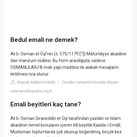
Bedul emali ne demek?
Ali b. Osman el-Ûşî'nin (ö. 575/1179 [?]) Mâtürîdiyye akaidine
dair manzum risâlesi. Bu form aracılığıyla, sadece
OSMANLILAR//8-mali-yapi maddesi ile alakalı mesajların
iletilmesi rica olunur.
Kaynak kaldırma talebi
Cevabın tamamını burada okuyun:
|
islamansiklopedisi.org.tr
Emali beyitleri kaç tane?
Ali b. Osman Siraceddin el-Ûşî tarafından yazılan ve İslam
akaidinin temel konularını içeren 68 beyitlik Kasîde-i Emâlî,
Müslüman toplumlarda çok okunup beğenilmiş, birçok kez