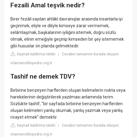
Fezaili Amal teşvik nedir?
Birer fezâil sayılan ahlâkî davranışlar arasında insanlarla iyi
geçinmek, eliyle ve diliyle kimseye zarar vermemek,
selâmlaşmak, başkalarının iyiliğini istemek, doğru sözlü
olmak, elinin emeğiyle geçinip kimseden bir şey istememek
gibi hususlar ön planda gelmektedir.
Kaynak kaldırma talebi
Cevabın tamamını burada okuyun:
|
islamansiklopedisi.org.tr
Tashif ne demek TDV?
Birbirine benzeyen harflerden oluşan kelimelerin nokta veya
harekelerinin değiştirilerek yazılması anlamında terim.
Sözlükte tashîf, “bir sayfada birbirine benzeyen harflerden
oluşan kelimeleri yanlış okumak, yanlış yazmak veya yanlış
rivayet etmek” demektir.
Kaynak kaldırma talebi
Cevabın tamamını burada okuyun:
|
islamansiklopedisi.org.tr