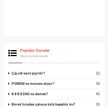
Popüler Sorular
Sıkça sorulan sorular
Çiğ süt nasıl pişirilir?
22
POMEM ne mezunu alıyor?
30
8.8 8.8 DNS ne demek?
45
Börek fırından çıkınca üstü kapatılır mı?
35