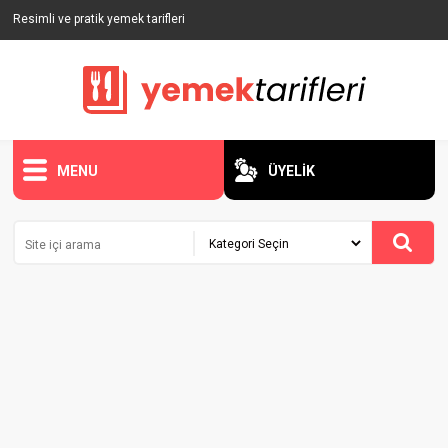
Resimli ve pratik yemek tarifleri
MENU
ÜYELİK