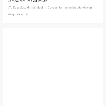
şerh ve tercüme edilmiştir.
Kaynak kaldırma talebi
Cevabın tamamını burada okuyun:
|
dergipark.org.tr