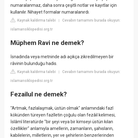
numaralanmaz, daha sonra çeşitli notlar ve kayıtlar için
kullanılır. Nihayet formalar numaralanırdı.
Kaynak kaldırma talebi
Cevabın tamamını burada okuyun:
|
islamansiklopedisi.org.tr
Müphem Ravi ne demek?
İsnadında veya metninde adı açıkça zikredilmeyen bir
râvinin bulunduğu hadis.
Kaynak kaldırma talebi
Cevabın tamamını burada okuyun:
|
islamansiklopedisi.org.tr
Fezailul ne demek?
"Artmak, fazlalaşmak, üstün olmak" anlamındaki fazl
kökünden türeyen fazîletin çoğulu olan fezâil kelimesi,
İslâmî literatürde "bir şeyi veya bir kimseyi üstün kılan
özellikler" anlamıyla amellerin, zamanların, şahısların,
kabilelerin, milletlerin, yer ve şehirlerin benzerlerinden