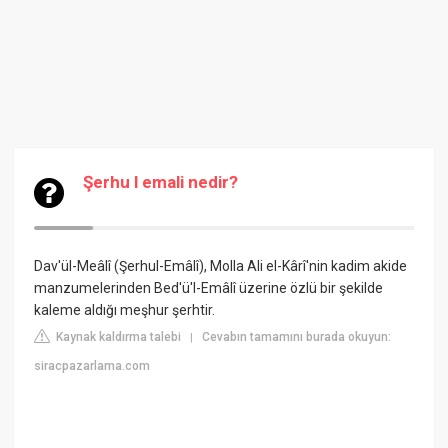
Şerhu l emali nedir?
Dav'ül-Meâlî (Şerhul-Emâlî), Molla Ali el-Kârî'nin kadim akide
manzumelerinden Bed'ü'l-Emâlî üzerine özlü bir şekilde
kaleme aldığı meşhur şerhtir.
Kaynak kaldırma talebi
Cevabın tamamını burada okuyun:
|
siracpazarlama.com