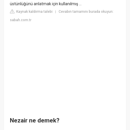
üstünlüğünü anlatmak için kullanılmış ...
Kaynak kaldırma talebi
Cevabın tamamını burada okuyun:
|
sabah.com.tr
Nezair ne demek?