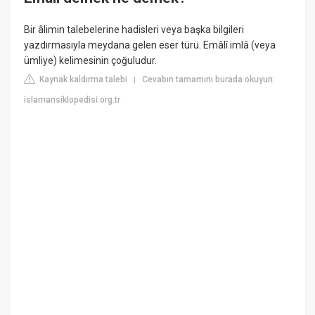
Bir âlimin talebelerine hadisleri veya başka bilgileri
yazdırmasıyla meydana gelen eser türü. Emâlî imlâ (veya
ümliye) kelimesinin çoğuludur.
Kaynak kaldırma talebi
Cevabın tamamını burada okuyun:
|
islamansiklopedisi.org.tr