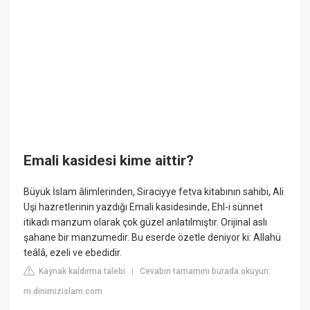
Emali kasidesi kime aittir?
Büyük İslam âlimlerinden, Siraciyye fetva kitabının sahibi, Ali
Uşi hazretlerinin yazdığı Emali kasidesinde, Ehl-i sünnet
itikadı manzum olarak çok güzel anlatılmıştır. Orijinal aslı
şahane bir manzumedir. Bu eserde özetle deniyor ki: Allahü
teâlâ, ezeli ve ebedidir.
Kaynak kaldırma talebi
Cevabın tamamını burada okuyun:
|
m.dinimizislam.com