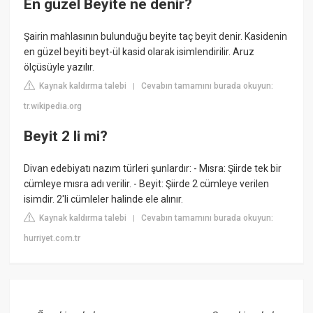
En güzel Beyite ne denir?
Şairin mahlasının bulunduğu beyite taç beyit denir. Kasidenin
en güzel beyiti beyt-ül kasid olarak isimlendirilir. Aruz
ölçüsüyle yazılır.
Kaynak kaldırma talebi
Cevabın tamamını burada okuyun:
|
tr.wikipedia.org
Beyit 2 li mi?
Divan edebiyatı nazım türleri şunlardır: - Mısra: Şiirde tek bir
cümleye mısra adı verilir. - Beyit: Şiirde 2 cümleye verilen
isimdir. 2'li cümleler halinde ele alınır.
Kaynak kaldırma talebi
Cevabın tamamını burada okuyun:
|
hurriyet.com.tr