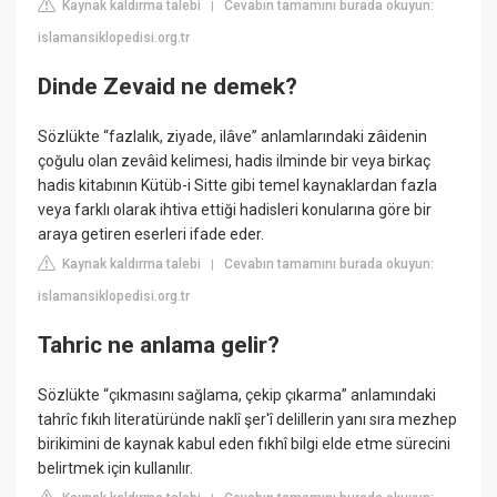
Kaynak kaldırma talebi
Cevabın tamamını burada okuyun:
|
islamansiklopedisi.org.tr
Dinde Zevaid ne demek?
Sözlükte “fazlalık, ziyade, ilâve” anlamlarındaki zâidenin
çoğulu olan zevâid kelimesi, hadis ilminde bir veya birkaç
hadis kitabının Kütüb-i Sitte gibi temel kaynaklardan fazla
veya farklı olarak ihtiva ettiği hadisleri konularına göre bir
araya getiren eserleri ifade eder.
Kaynak kaldırma talebi
Cevabın tamamını burada okuyun:
|
islamansiklopedisi.org.tr
Tahric ne anlama gelir?
Sözlükte “çıkmasını sağlama, çekip çıkarma” anlamındaki
tahrîc fıkıh literatüründe naklî şer'î delillerin yanı sıra mezhep
birikimini de kaynak kabul eden fıkhî bilgi elde etme sürecini
belirtmek için kullanılır.