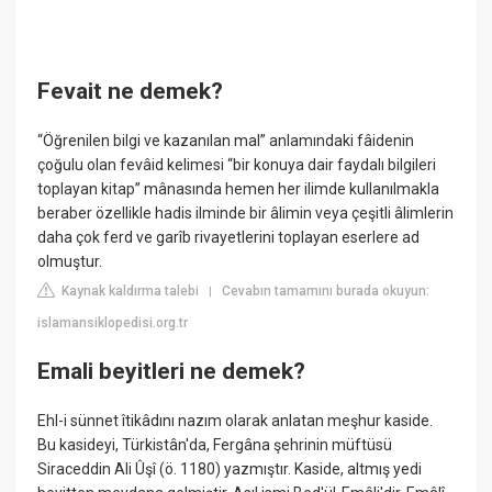
Fevait ne demek?
“Öğrenilen bilgi ve kazanılan mal” anlamındaki fâidenin
çoğulu olan fevâid kelimesi “bir konuya dair faydalı bilgileri
toplayan kitap” mânasında hemen her ilimde kullanılmakla
beraber özellikle hadis ilminde bir âlimin veya çeşitli âlimlerin
daha çok ferd ve garîb rivayetlerini toplayan eserlere ad
olmuştur.
Kaynak kaldırma talebi
Cevabın tamamını burada okuyun:
|
islamansiklopedisi.org.tr
Emali beyitleri ne demek?
Ehl-i sünnet îtikâdını nazım olarak anlatan meşhur kaside.
Bu kasideyi, Türkistân'da, Fergâna şehrinin müftüsü
Siraceddin Ali Ûşî (ö. 1180) yazmıştır. Kaside, altmış yedi