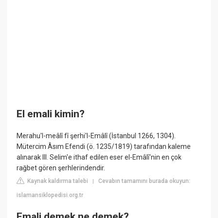
El emali kimin?
Merahu'l-meâlî fî şerhi'l-Emâlî (İstanbul 1266, 1304).
Mütercim Âsım Efendi (ö. 1235/1819) tarafından kaleme
alınarak III. Selim'e ithaf edilen eser el-Emâlî'nin en çok
rağbet gören şerhlerindendir.
Kaynak kaldırma talebi
Cevabın tamamını burada okuyun:
|
islamansiklopedisi.org.tr
Emali demek ne demek?