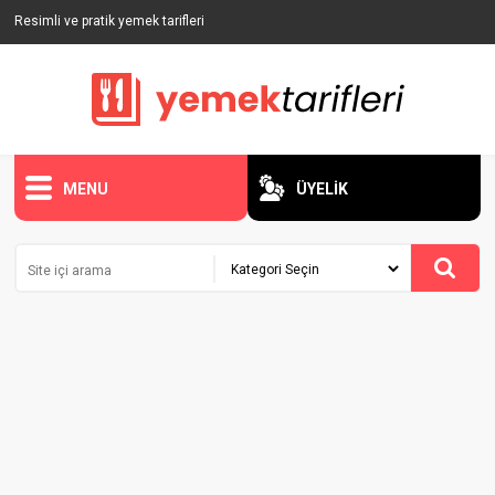
Resimli ve pratik yemek tarifleri
MENU
ÜYELİK