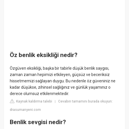
Öz benlik eksikliği nedir?
Özgüven eksikliği, başka bir tabirle düşük benlik saygısı,
zaman zaman hepimizi etkileyen, güçsüz ve beceriksiz
hissetmemizi sağlayan duygu. Bu nedenle öz güveniniz ne
kadar düşükse, zihinsel sağlığınız ve günlük yaşamınız o
derece olumsuz etkilenmektedir.
Kaynak kaldırma talebi
Cevabın tamamını burada okuyun:
|
drasumanyeni.com
Benlik sevgisi nedir?