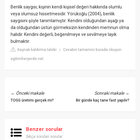
Benlik saygısı, kişinin kendi kişisel değeri hakkında olumlu
veya olumsuz hissetmesidir. Yörükoğlu (2004), benlik
saygısını şöyle tanımlamıştır: Kendini olduğundan aşağı ya
da olduğundan üstün görmeksizin kendinden memnun olma
halidir. Kendini değerli, beğenilmeye ve sevilmeye layık
bulmaktır.
Kaynak kaldırma talebi
Cevabın tamamını burada okuyun:
|
egitimheryerde.net
←
Önceki makale
Sonraki makale
→
TOGG üretimi gerçek mi?
Bir günde kaç tane fast yapılır?
Benzer sorular
Sıkça sorulan sorular