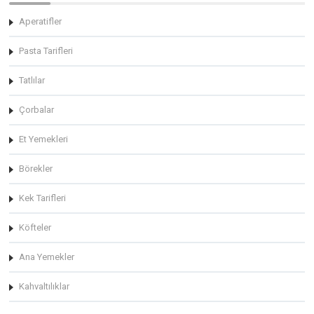
Aperatifler
Pasta Tarifleri
Tatlılar
Çorbalar
Et Yemekleri
Börekler
Kek Tarifleri
Köfteler
Ana Yemekler
Kahvaltılıklar