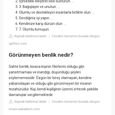
İçinizdeki eleştirel sesi susturun. ...
3. Bağışlayın ve unutun. ...
Olumlu ve destekleyici insanlarla birlikte olun. ...
Sevdiğiniz işi yapın. ...
Kendinize karşı dürüst olun. ...
7. Olumlu konuşun.
Kaynak kaldırma talebi
Cevabın tamamını burada okuyun:
|
uplifers.com
Görünmeyen benlik nedir?
Sahte benlik, kısaca kişinin fikirlerini olduğu gibi
yansıtmaması ve inandığı, düşündüğü şeyleri
söylememesidir. Özgün bir birey olamayan, kendine
yabancılaşan ve olduğu gibi görünmeyen bir insanın
tezahürüdür. Kişi, kendi kişiliğinin üzerini örtecek şekilde
davranışlar sergilemektedir.
Kaynak kaldırma talebi
Cevabın tamamını burada okuyun:
|
insancaakademi.com