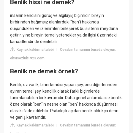
Benlik hissi ne demek?
insanın kendisini görüş ve algılayış biçimidir. bireyin
birbirinden bağımsız alanlardaki "ben"i hakkında
düşündükleri ve izlenimleri birleşerek bu sistemi meydana
getirir. yine bireyin temel yetenekler ya da ilgisi üzerindeki
kanaatleridir de denilebilir.
Kaynak kaldırma talebi
Cevabın tamamını burada okuyun:
|
eksisozluk1923.com
Benlik ne demek örnek?
Benlik; öz varlık, birini kendisi yapan şey, onu diğerlerinden
ayıran temel şey, kendilik olarak farklı biçimlerde
tanımlanabilen bir kavramdır. Daha genel anlamda ise benlik,
özne olarak "ben"in nesne olan "ben" hakkında düşünmesi
olarak ifade edilebilir. Psikolojik açıdan benlik oldukça derin
ve geniş kavramdır.
Kaynak kaldırma talebi
Cevabın tamamını burada okuyun:
|