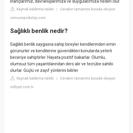
inançlarımız, davranışlarımıza ve duygularımıza neden olur.
Kaynak kaldırma talebi
Cevabın tamamını burada okuyun:
|
sensumpsikoloji.com
Sağlıklı benlik nedir?
Sağlıklı benlik saygısına sahip bireyler kendilerinden emin
görünürler ve kendilerine güvendikleri konularda yeterli
beceriye sahiptirler. Hayata pozitif bakarlar. Olumlu,
olumsuz tüm yaşantılarından ders alır ve tecrübe sahibi
olurlar. Güçlü ve zayıf yönlerini bilirler.
Kaynak kaldırma talebi
Cevabın tamamını burada okuyun:
|
milliyet.com.tr