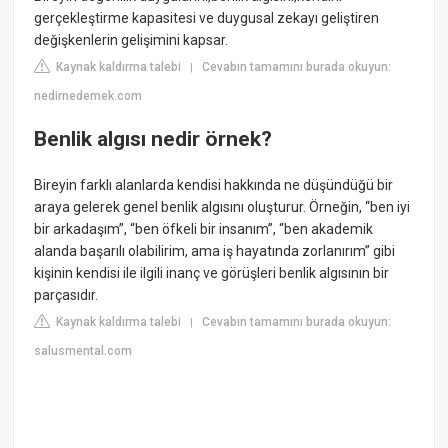
gerçekleştirme kapasitesi ve duygusal zekayı geliştiren
değişkenlerin gelişimini kapsar.
Kaynak kaldırma talebi
Cevabın tamamını burada okuyun:
|
nedirnedemek.com
Benlik algısı nedir örnek?
Bireyin farklı alanlarda kendisi hakkında ne düşündüğü bir
araya gelerek genel benlik algısını oluşturur. Örneğin, “ben iyi
bir arkadaşım”, “ben öfkeli bir insanım”, “ben akademik
alanda başarılı olabilirim, ama iş hayatında zorlanırım” gibi
kişinin kendisi ile ilgili inanç ve görüşleri benlik algısının bir
parçasıdır.
Kaynak kaldırma talebi
Cevabın tamamını burada okuyun:
|
salusmental.com