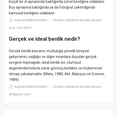
küçük bir el aynasında baktığında öznel benliğine odaklanır.
Boy aynasına baktığında ya da fotoğraf çektirdiğinde
kamusal benliğine odaklanır.
Kaynak kaldırma talebi
Cevabın tamamını burada okuyun:
|
avys.omu.edu.tr
Gerçek ve ideal benlik nedir?
Gerçek benlik kavramı; mutluluğa yönelik bireysel
gelişmenin, sağlığın ve diğer insanlara duyulan gerçek
sevginin kaynağıdır, ideal benlik ise, olumsuz
değerlendirmelerle zarar görmüş benliktir ve mükemmel
olmayı çabalamaktır (Mate, 1980; Akt: Akkoyun ve Ersever,
1989).
Kaynak kaldırma talebi
Cevabın tamamını burada okuyun:
|
dergipark.org.tr