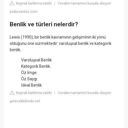
Kaynak kaldırma talebi
Cevabın tamamını burada okuyun:
|
psikosentez.com
Benlik ve türleri nelerdir?
Lewis (1990), bir benlik kavramının gelişiminin iki yönü
olduğunu öne sürmektedir: varoluşsal benlik ve kategorik
benlik.
Varoluşsal Benlik.
Kategorik Benlik.
Öz İmge.
Öz Saygı
İdeal Benlik.
Kaynak kaldırma talebi
Cevabın tamamını burada okuyun:
|
gelecekbilimde.net