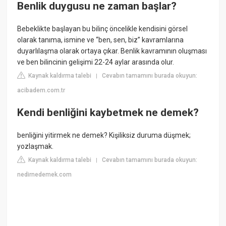
Benlik duygusu ne zaman başlar?
Bebeklikte başlayan bu bilinç öncelikle kendisini görsel
olarak tanıma, ismine ve “ben, sen, biz” kavramlarına
duyarlılaşma olarak ortaya çıkar. Benlik kavramının oluşması
ve ben bilincinin gelişimi 22-24 aylar arasında olur.
Kaynak kaldırma talebi
Cevabın tamamını burada okuyun:
|
acibadem.com.tr
Kendi benliğini kaybetmek ne demek?
benliğini yitirmek ne demek? Kişiliksiz duruma düşmek;
yozlaşmak.
Kaynak kaldırma talebi
Cevabın tamamını burada okuyun:
|
nedirnedemek.com