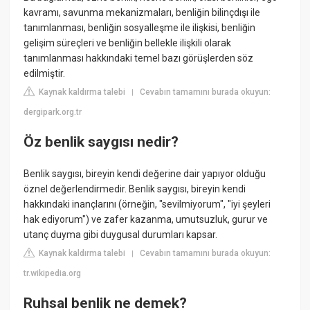
kavramı, savunma mekanizmaları, benliğin bilinçdışı ile
tanımlanması, benliğin sosyalleşme ile ilişkisi, benliğin
gelişim süreçleri ve benliğin bellekle ilişkili olarak
tanımlanması hakkındaki temel bazı görüşlerden söz
edilmiştir.
Kaynak kaldırma talebi
Cevabın tamamını burada okuyun:
|
dergipark.org.tr
Öz benlik saygısı nedir?
Benlik saygısı, bireyin kendi değerine dair yapıyor olduğu
öznel değerlendirmedir. Benlik saygısı, bireyin kendi
hakkındaki inançlarını (örneğin, "sevilmiyorum", "iyi şeyleri
hak ediyorum") ve zafer kazanma, umutsuzluk, gurur ve
utanç duyma gibi duygusal durumları kapsar.
Kaynak kaldırma talebi
Cevabın tamamını burada okuyun:
|
tr.wikipedia.org
Ruhsal benlik ne demek?