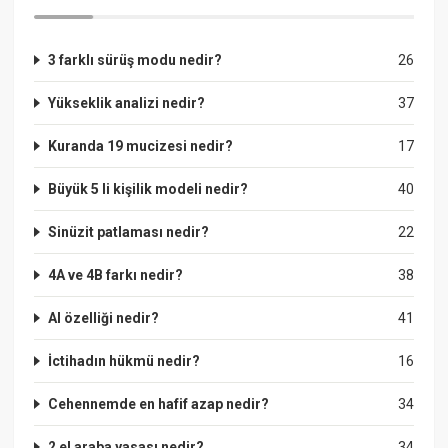
3 farklı sürüş modu nedir?
26
Yükseklik analizi nedir?
37
Kuranda 19 mucizesi nedir?
17
Büyük 5 li kişilik modeli nedir?
40
Sinüzit patlaması nedir?
22
4A ve 4B farkı nedir?
38
Al özelliği nedir?
41
İctihadın hükmü nedir?
16
Cehennemde en hafif azap nedir?
34
2 el araba yasası nedir?
34