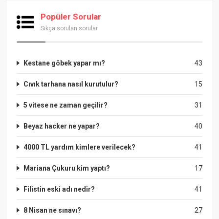
Popüler Sorular
Sıkça sorulan sorular
Kestane göbek yapar mı?
43
Cıvık tarhana nasıl kurutulur?
15
5 vitese ne zaman geçilir?
31
Beyaz hacker ne yapar?
40
4000 TL yardım kimlere verilecek?
41
Mariana Çukuru kim yaptı?
17
Filistin eski adı nedir?
41
8 Nisan ne sınavı?
27