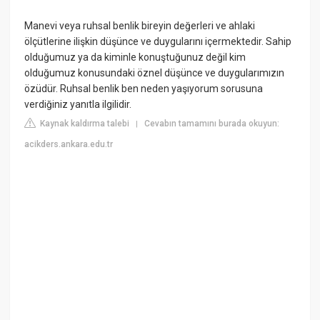
Manevi veya ruhsal benlik bireyin değerleri ve ahlaki
ölçütlerine ilişkin düşünce ve duygularını içermektedir. Sahip
olduğumuz ya da kiminle konuştuğunuz değil kim
olduğumuz konusundaki öznel düşünce ve duygularımızın
özüdür. Ruhsal benlik ben neden yaşıyorum sorusuna
verdiğiniz yanıtla ilgilidir.
Kaynak kaldırma talebi
Cevabın tamamını burada okuyun:
|
acikders.ankara.edu.tr