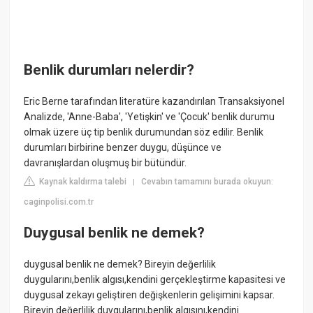
Benlik durumları nelerdir?
Eric Berne tarafından literatüre kazandırılan Transaksiyonel
Analizde, 'Anne-Baba', 'Yetişkin' ve 'Çocuk' benlik durumu
olmak üzere üç tip benlik durumundan söz edilir. Benlik
durumları birbirine benzer duygu, düşünce ve
davranışlardan oluşmuş bir bütündür.
Kaynak kaldırma talebi
Cevabın tamamını burada okuyun:
|
caginpolisi.com.tr
Duygusal benlik ne demek?
duygusal benlik ne demek? Bireyin değerlilik
duygularını,benlik algısı,kendini gerçekleştirme kapasitesi ve
duygusal zekayı geliştiren değişkenlerin gelişimini kapsar.
Bireyin değerlilik duygularını,benlik algısını,kendini