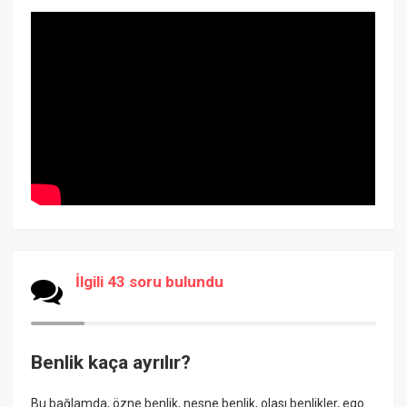
İlgili 43 soru bulundu
Benlik kaça ayrılır?
Bu bağlamda, özne benlik, nesne benlik, olası benlikler, ego