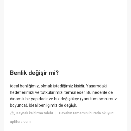
Benlik değişir mi?
İdeal benliğimiz, olmak istediğimiz kişidir. Yaşamdaki
hedeflerimizi ve tutkularımızı temsil eder. Bu nedenle de
dinamik bir yapıdadır ve biz değiştikçe (yani tüm ömrümüz
boyunca), ideal benliğimiz de değişir.
Kaynak kaldırma talebi
Cevabın tamamını burada okuyun:
|
uplifers.com