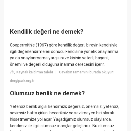
Kendilik değeri ne demek?
Coopermith'e (1967) göre kendilik değeri, bireyin kendisiyle
ilgili değerlendirmeleri sonucu kendisine yönelik onaylanma
ya da onaylanmama yargısını ve kişinin yeterli, başarılı,
önemli ve değerli olduğuna inanma derecesini içerir.
Kaynak kaldırma talebi
Cevabın tamamını burada okuyun:
|
dergipark.org.tr
Olumsuz benlik ne demek?
Yetersiz benlik algısı kendimizi; değersiz, önemsiz, yetersiz,
sevimsiz hatta çirkin, beceriksiz ve sevilmeyen biri olarak
hissetmemize yol açar. Yaşadığımız olumsuz olaylarda,
kendimiz ile ilgili olumsuz inançlar geliştiririz. Bu olumsuz