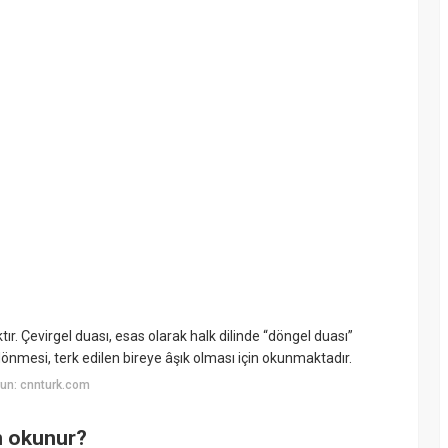
. Çevirgel duası, esas olarak halk dilinde “döngel duası”
dönmesi, terk edilen bireye âşık olması için okunmaktadır.
un: cnnturk.com
an okunur?