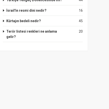
Türkiye Yengeç Dönencesinde mi?
44
İsrail'in resmi dini nedir?
16
Kürtajın bedeli nedir?
45
Terör listesi renkleri ne anlama
20
gelir?