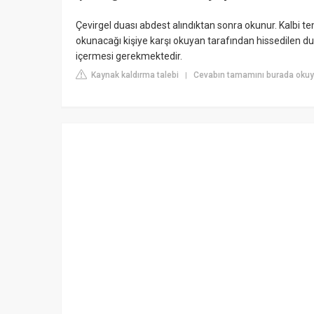
Çevirgel duası abdest alındıktan sonra okunur. Kalbi te
okunacağı kişiye karşı okuyan tarafından hissedilen du
içermesi gerekmektedir.
Kaynak kaldırma talebi
Cevabın tamamını burada oku
|