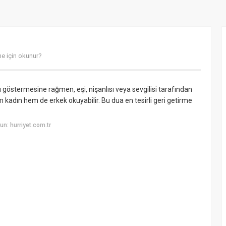
ne için okunur?
yı göstermesine rağmen, eşi, nişanlısı veya sevgilisi tarafından
m kadın hem de erkek okuyabilir. Bu dua en tesirli geri getirme
n: hurriyet.com.tr