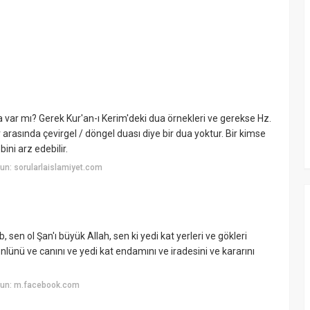
a var mı? Gerek Kur'an-ı Kerim'deki dua örnekleri ve gerekse Hz.
asında çevirgel / döngel duası diye bir dua yoktur. Bir kimse
ini arz edebilir.
n: sorularlaislamiyet.com
sen ol Şan'ı büyük Allah, sen ki yedi kat yerleri ve gökleri
önlünü ve canını ve yedi kat endamını ve iradesini ve kararını
yun: m.facebook.com