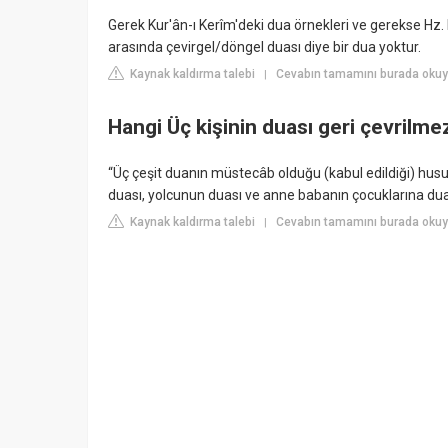
Gerek Kur'ân-ı Kerîm'deki dua örnekleri ve gerekse Hz.
arasında çevirgel/döngel duası diye bir dua yoktur.
Kaynak kaldırma talebi
Cevabın tamamını burada okuyun
|
Hangi Üç kişinin duası geri çevrilme
“Üç çeşit duanın müstecâb olduğu (kabul edildiği) hu
duası, yolcunun duası ve anne babanın çocuklarına duası.
Kaynak kaldırma talebi
Cevabın tamamını burada okuy
|