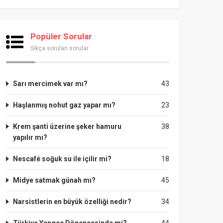
Popüler Sorular
Sıkça sorulan sorular
Sarı mercimek var mı?
43
Haşlanmış nohut gaz yapar mı?
23
Krem şanti üzerine şeker hamuru
38
yapılır mı?
Nescafé soğuk su ile içilir mi?
18
Midye satmak günah mı?
45
Narsistlerin en büyük özelliği nedir?
34