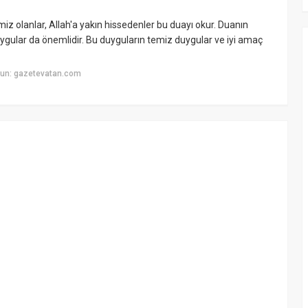
miz olanlar, Allah'a yakın hissedenler bu duayı okur. Duanın
ygular da önemlidir. Bu duyguların temiz duygular ve iyi amaç
yun: gazetevatan.com