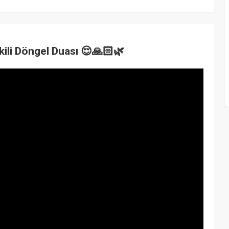
tkili Döngel Duası 😌🙏🏻🌿