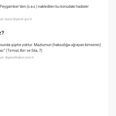
 Peygamber'den (s.a.s.) nakledilen bu konudaki hadisler
: kurul.diyanet.gov.tr
z?
susunda şüphe yoktur: Mazlumun (haksızlığa uğrayan kimsenin)
” (Tirmizî, Birr ve Sıla, 7)
un: diyanethaber.com.tr