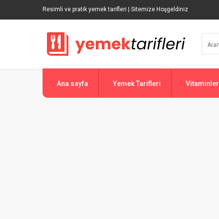
Resimli ve pratik yemek tarifleri | Sitemize Hoşgeldiniz
Ana sayfa
Yemek Tarifleri
Vitaminler