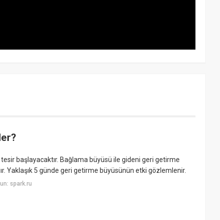
der?
esir başlayacaktır. Bağlama büyüsü ile gideni geri getirme
ır. Yaklaşık 5 günde geri getirme büyüsünün etki gözlemlenir.
n: spark.ru