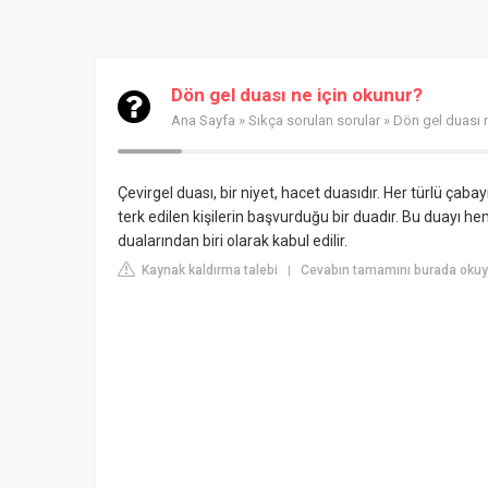
Dön gel duası ne için okunur?
Ana Sayfa
»
Sıkça sorulan sorular
» Dön gel duası 
Çevirgel duası, bir niyet, hacet duasıdır. Her türlü çaba
terk edilen kişilerin başvurduğu bir duadır. Bu duayı he
dualarından biri olarak kabul edilir.
Kaynak kaldırma talebi
Cevabın tamamını burada okuyu
|