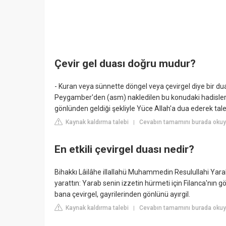
Çevir gel duası doğru mudur?
- Kuran veya sünnette döngel veya çevirgel diye bir du
Peygamber'den (asm) nakledilen bu konudaki hadisler ar
gönlünden geldiği şekliyle Yüce Allah'a dua ederek taleb
Kaynak kaldırma talebi
Cevabın tamamını burada okuyu
|
En etkili çevirgel duası nedir?
Bihakkı Lâilâhe illallahü Muhammedin Resulullahi Yarab, 
yarattın: Yarab senin izzetin hürmeti için Filanca'nın g
bana çevirgel, gayrilerinden gönlünü ayırgil.
Kaynak kaldırma talebi
Cevabın tamamını burada oku
|