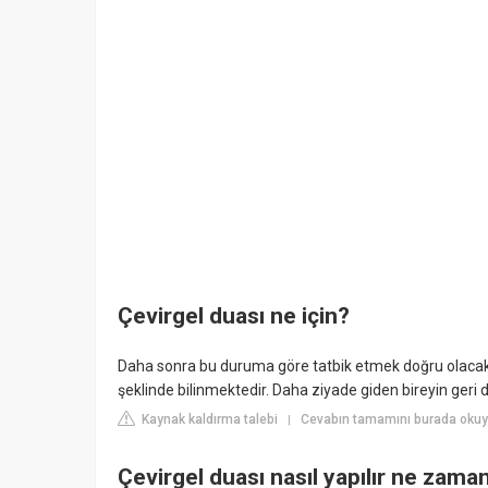
Çevirgel duası ne için?
Daha sonra bu duruma göre tatbik etmek doğru olacaktır
şeklinde bilinmektedir. Daha ziyade giden bireyin geri 
Kaynak kaldırma talebi
Cevabın tamamını burada okuy
|
Çevirgel duası nasıl yapılır ne zam