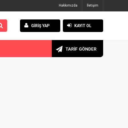
Hakkımızda
İletişim
GİRİŞ YAP
KAYIT OL
TARİF GÖNDER