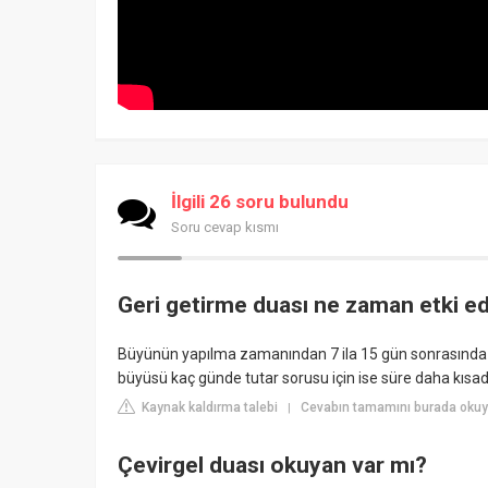
İlgili 26 soru bulundu
Soru cevap kısmı
Geri getirme duası ne zaman etki e
Büyünün yapılma zamanından 7 ila 15 gün sonrasında t
büyüsü kaç günde tutar sorusu için ise süre daha kısad
Kaynak kaldırma talebi
Cevabın tamamını burada okuyu
|
Çevirgel duası okuyan var mı?