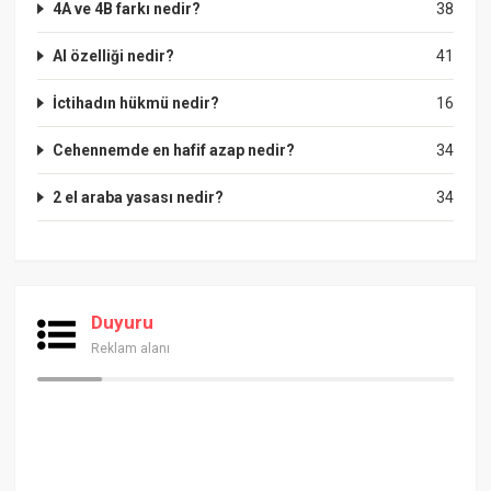
4A ve 4B farkı nedir?
38
Al özelliği nedir?
41
İctihadın hükmü nedir?
16
Cehennemde en hafif azap nedir?
34
2 el araba yasası nedir?
34
Duyuru
Reklam alanı