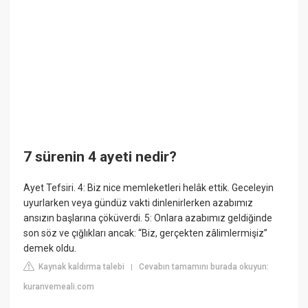
7 sürenin 4 ayeti nedir?
Ayet Tefsiri. 4: Biz nice memleketleri helâk ettik. Geceleyin
uyurlarken veya gündüz vakti dinlenirlerken azabımız
ansızın başlarına çöküverdi. 5: Onlara azabımız geldiğinde
son söz ve çığlıkları ancak: “Biz, gerçekten zâlimlermişiz”
demek oldu.
Kaynak kaldırma talebi
Cevabın tamamını burada okuyun:
|
kuranvemeali.com