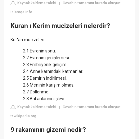
Kaynak kaldırma talebi
Cevabın tamamını burada okuyun:
|
islamqa.info
Kuran ı Kerim mucizeleri nelerdir?
Kur'an mucizeleri
2.1 Evrenin sonu.
2.2 Evrenin genişlemesi.
2.3 Embriyonik gelişim.
2.4 Anne karnındaki katmanlar.
2.5 Demirin indirilmesi.
2.6 Meninin karışım olması
2.7 Döllenme.
2.8 Bal arılarının işlevi.
Kaynak kaldırma talebi
Cevabın tamamını burada okuyun:
|
tr.wikipedia.org
9 rakamının gizemi nedir?