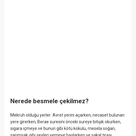
Nerede besmele çekilmez?
Mekruh olduğu yerler: Avret yerini açarken, necaset bulunan
yere girerken, Berae suresini önceki sureye bitişik okurken,
sigara içmeye ve bunun gibi kötü kokulu, mesela soğan,
sarımsak gibi şeyleri yemeye başlarken ve sakal tıraşı