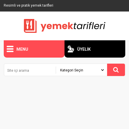
Resimli ve pratik yemek tarifleri
MENU
ÜYELİK