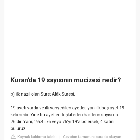
Kuran'da 19 sayısının mucizesi nedir?
b) İlk nazil olan Sure: Alâk Suresi.
19 ayeti vardır ve ilk vahyedilen ayetler, yani ilk beş ayet 19
kelimedir. Yine bu ayetleri teşkil eden harflerin sayısı da
76'dır. Yani, 19x4=76 veya 76'yı 19'a bölersek, 4 katını
buluruz.
Kaynak kaldırma talebi
Cevabın tamamını burada okuyun:
|