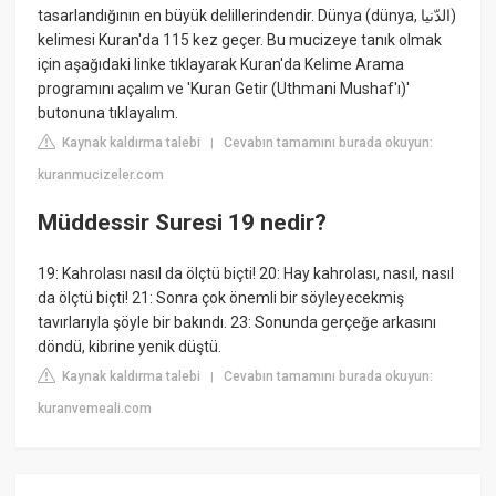
tasarlandığının en büyük delillerindendir. Dünya (dünya, الدّنيا)
kelimesi Kuran'da 115 kez geçer. Bu mucizeye tanık olmak
için aşağıdaki linke tıklayarak Kuran'da Kelime Arama
programını açalım ve 'Kuran Getir (Uthmani Mushaf'ı)'
butonuna tıklayalım.
Kaynak kaldırma talebi
Cevabın tamamını burada okuyun:
|
kuranmucizeler.com
Müddessir Suresi 19 nedir?
19: Kahrolası nasıl da ölçtü biçti! 20: Hay kahrolası, nasıl, nasıl
da ölçtü biçti! 21: Sonra çok önemli bir söyleyecekmiş
tavırlarıyla şöyle bir bakındı. 23: Sonunda gerçeğe arkasını
döndü, kibrine yenik düştü.
Kaynak kaldırma talebi
Cevabın tamamını burada okuyun:
|
kuranvemeali.com