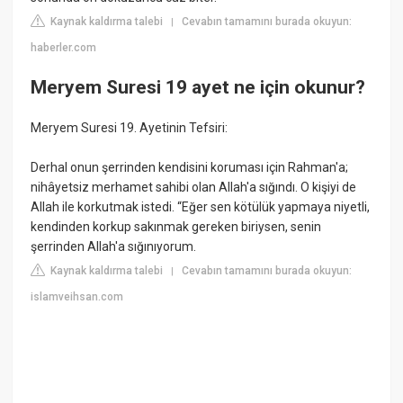
Kaynak kaldırma talebi
Cevabın tamamını burada okuyun:
|
haberler.com
Meryem Suresi 19 ayet ne için okunur?
Meryem Suresi 19. Ayetinin Tefsiri:
Derhal onun şerrinden kendisini koruması için Rahman'a;
nihâyetsiz merhamet sahibi olan Allah'a sığındı. O kişiyi de
Allah ile korkutmak istedi. “Eğer sen kötülük yapmaya niyetli,
kendinden korkup sakınmak gereken biriysen, senin
şerrinden Allah'a sığınıyorum.
Kaynak kaldırma talebi
Cevabın tamamını burada okuyun:
|
islamveihsan.com