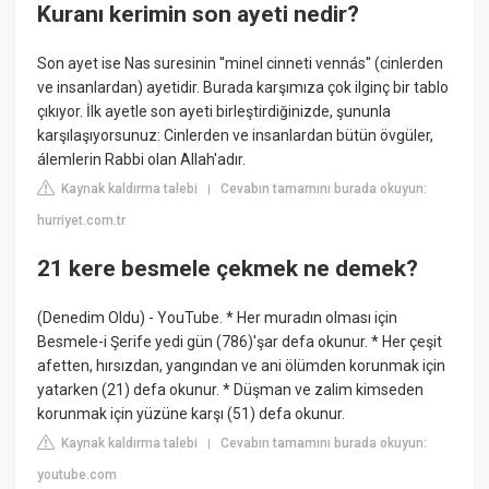
Kuranı kerimin son ayeti nedir?
Son ayet ise Nas suresinin ''minel cinneti vennás'' (cinlerden
ve insanlardan) ayetidir. Burada karşımıza çok ilginç bir tablo
çıkıyor. İlk ayetle son ayeti birleştirdiğinizde, şununla
karşılaşıyorsunuz: Cinlerden ve insanlardan bütün övgüler,
álemlerin Rabbi olan Allah'adır.
Kaynak kaldırma talebi
Cevabın tamamını burada okuyun:
|
hurriyet.com.tr
21 kere besmele çekmek ne demek?
(Denedim Oldu) - YouTube. * Her muradın olması için
Besmele-i Şerife yedi gün (786)'şar defa okunur. * Her çeşit
afetten, hırsızdan, yangından ve ani ölümden korunmak için
yatarken (21) defa okunur. * Düşman ve zalim kimseden
korunmak için yüzüne karşı (51) defa okunur.
Kaynak kaldırma talebi
Cevabın tamamını burada okuyun:
|
youtube.com