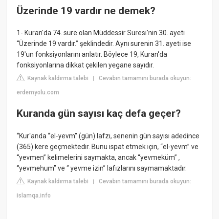
Üzerinde 19 vardır ne demek?
1- Kuran'da 74. sure olan Müddessir Suresi'nin 30. ayeti
“Üzerinde 19 vardır.” şeklindedir. Aynı surenin 31. ayeti ise
19'un fonksiyonlarını anlatır. Böylece 19, Kuran'da
fonksiyonlarına dikkat çekilen yegane sayıdır.
Kaynak kaldırma talebi
Cevabın tamamını burada okuyun:
|
erdemyolu.com
Kuranda gün sayısı kaç defa geçer?
“Kur'anda “el-yevm” (gün) lafzı, senenin gün sayısı adedince
(365) kere geçmektedir. Bunu ispat etmek için, “el-yevm” ve
“yevmen” kelimelerini saymakta, ancak “yevmeküm” ,
“yevmehum” ve “ yevme izin” lafızlarını saymamaktadır.
Kaynak kaldırma talebi
Cevabın tamamını burada okuyun:
|
islamqa.info