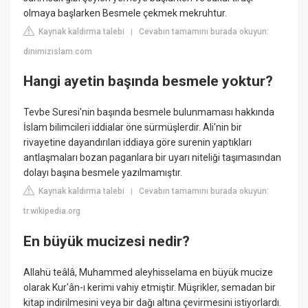
olmaya başlarken Besmele çekmek mekruhtur.
Kaynak kaldırma talebi
Cevabın tamamını burada okuyun:
|
dinimizislam.com
Hangi ayetin başında besmele yoktur?
Tevbe Suresi'nin başında besmele bulunmaması hakkında
İslam bilimcileri iddialar öne sürmüşlerdir. Ali'nin bir
rivayetine dayandırılan iddiaya göre surenin yaptıkları
antlaşmaları bozan paganlara bir uyarı niteliği taşımasından
dolayı başına besmele yazılmamıştır.
Kaynak kaldırma talebi
Cevabın tamamını burada okuyun:
|
tr.wikipedia.org
En büyük mucizesi nedir?
Allahü teâlâ, Muhammed aleyhisselama en büyük mucize
olarak Kur'ân-ı kerimi vahiy etmiştir. Müşrikler, semadan bir
kitap indirilmesini veya bir dağı altına çevirmesini istiyorlardı.