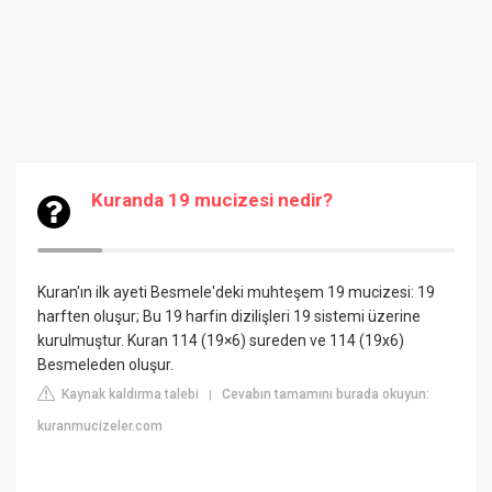
Kuranda 19 mucizesi nedir?
Kuran'ın ilk ayeti Besmele'deki muhteşem 19 mucizesi: 19
harften oluşur; Bu 19 harfin dizilişleri 19 sistemi üzerine
kurulmuştur. Kuran 114 (19×6) sureden ve 114 (19x6)
Besmeleden oluşur.
Kaynak kaldırma talebi
Cevabın tamamını burada okuyun:
|
kuranmucizeler.com