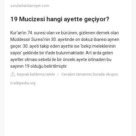
sorularlaislamiyet.com
19 Mucizesi hangi ayette geçiyor?
Kur'an'ın 74. suresi olan ve bürünen, gizlenen demek olan
Müddessir Suresi'nin 30. ayetinde on dokuz ibaresi aynen
geçer. 30. ayeti takip eden ayette ise 'bekçi meleklerinin
sayısı' şeklinde bir ifade bulunmaktadır. Art arda gelen
ayetler olması sebebi ile bir önceki ayete istinaden bu
sayının 19 olduğu belirtilmiştir.
Kaynak kaldırma talebi
Cevabın tamamını burada okuyun:
|
tr.wikipedia.org