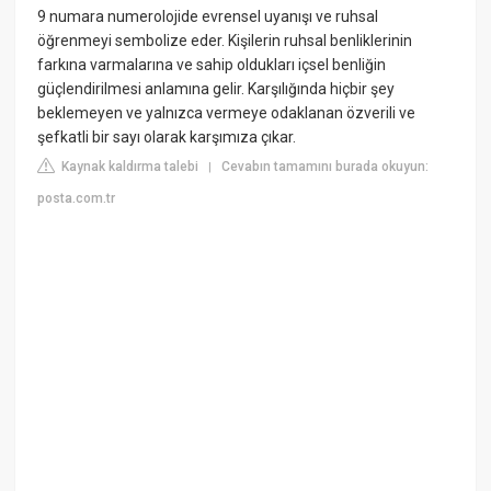
9 numara numerolojide evrensel uyanışı ve ruhsal
öğrenmeyi sembolize eder. Kişilerin ruhsal benliklerinin
farkına varmalarına ve sahip oldukları içsel benliğin
güçlendirilmesi anlamına gelir. Karşılığında hiçbir şey
beklemeyen ve yalnızca vermeye odaklanan özverili ve
şefkatli bir sayı olarak karşımıza çıkar.
Kaynak kaldırma talebi
Cevabın tamamını burada okuyun:
|
posta.com.tr