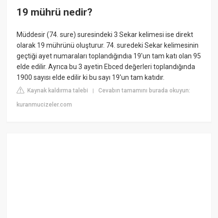
19 mührü nedir?
Müddesir (74. sure) suresindeki 3 Sekar kelimesi ise direkt
olarak 19 mührünü oluşturur. 74. suredeki Sekar kelimesinin
geçtiği ayet numaraları toplandığındıa 19'un tam katı olan 95
elde edilir. Ayrıca bu 3 ayetin Ebced değerleri toplandığında
1900 sayısı elde edilir ki bu sayı 19'un tam katıdır.
Kaynak kaldırma talebi
Cevabın tamamını burada okuyun:
|
kuranmucizeler.com