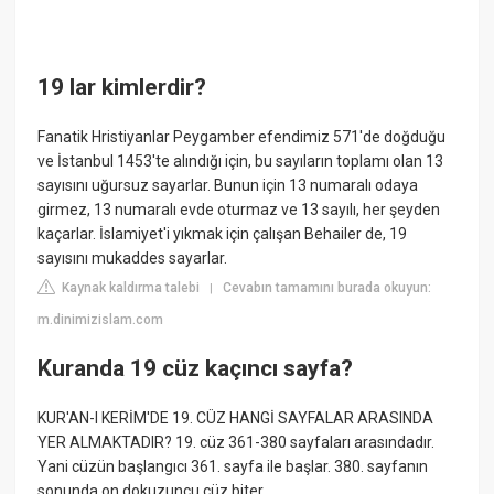
19 lar kimlerdir?
Fanatik Hristiyanlar Peygamber efendimiz 571'de doğduğu
ve İstanbul 1453'te alındığı için, bu sayıların toplamı olan 13
sayısını uğursuz sayarlar. Bunun için 13 numaralı odaya
girmez, 13 numaralı evde oturmaz ve 13 sayılı, her şeyden
kaçarlar. İslamiyet'i yıkmak için çalışan Behailer de, 19
sayısını mukaddes sayarlar.
Kaynak kaldırma talebi
Cevabın tamamını burada okuyun:
|
m.dinimizislam.com
Kuranda 19 cüz kaçıncı sayfa?
KUR'AN-I KERİM'DE 19. CÜZ HANGİ SAYFALAR ARASINDA
YER ALMAKTADIR? 19. cüz 361-380 sayfaları arasındadır.
Yani cüzün başlangıcı 361. sayfa ile başlar. 380. sayfanın
sonunda on dokuzuncu cüz biter.