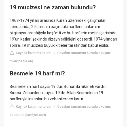
19 mucizesi ne zaman bulundu?
1968-1974 yılları arasında Kuran üzerindeki çalışmaları
sonucunda, 29 surenin başındaki harflerin anlamını
bilgisayar aracılığıyla keşfetti ve bu harflerin metin içerisinde
19'un katları şeklinde dizayn edildiğini gösterdi. 1974 yılından
sonra, 19 mucizesi büyük kitleler tarafından kabul edildi.
Kaynak kaldırma talebi
Cevabın tamamını burada okuyun:
|
tr.wikipedia.org
Besmele 19 harf mi?
Besmelenin harf sayısı 19'dur. Bunun iki hikmeti vardır:
Biricisi: Zebanilerin sayısı; 19'dır. Allah Besmelenin 19
harfleriyle insanları bu zebanilerden korur.
Kaynak kaldırma talebi
Cevabın tamamını burada okuyun:
|
sorularlaislamiyet.com