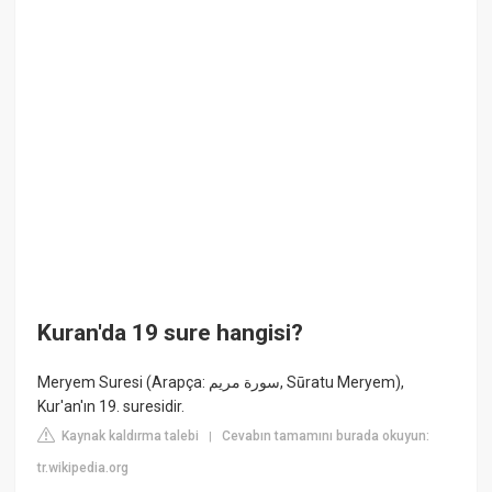
Kuran'da 19 sure hangisi?
Meryem Suresi (Arapça: سورة مريم, Sūratu Meryem),
Kur'an'ın 19. suresidir.
Kaynak kaldırma talebi
Cevabın tamamını burada okuyun:
|
tr.wikipedia.org