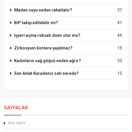
Maden suyu neden rahatlatır?
37
BiP takip edilebilir mi?
41
Işyeri açma ruhsatı devir olur mu?
44
Zirkonyum kimlere yapilmaz?
19
Kadınların sağ göğsü neden ağrır?
33
Sen Anlat Karadeniz seti nerede?
15
SAYFALAR
Ana sayfa