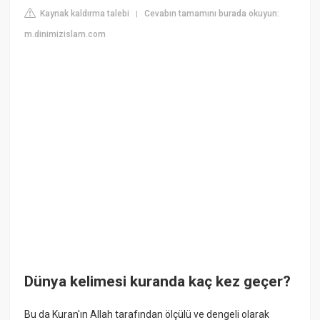
Kaynak kaldırma talebi
Cevabın tamamını burada okuyun:
|
m.dinimizislam.com
Dünya kelimesi kuranda kaç kez geçer?
Bu da Kuran'ın Allah tarafından ölçülü ve dengeli olarak