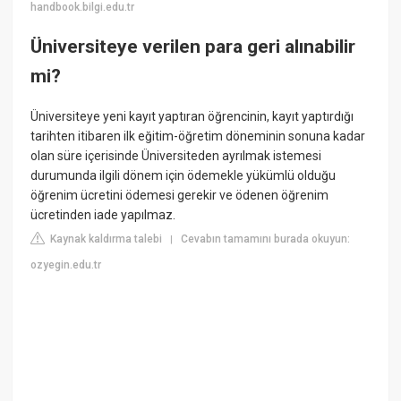
handbook.bilgi.edu.tr
Üniversiteye verilen para geri alınabilir
mi?
Üniversiteye yeni kayıt yaptıran öğrencinin, kayıt yaptırdığı
tarihten itibaren ilk eğitim-öğretim döneminin sonuna kadar
olan süre içerisinde Üniversiteden ayrılmak istemesi
durumunda ilgili dönem için ödemekle yükümlü olduğu
öğrenim ücretini ödemesi gerekir ve ödenen öğrenim
ücretinden iade yapılmaz.
Kaynak kaldırma talebi
Cevabın tamamını burada okuyun:
|
ozyegin.edu.tr