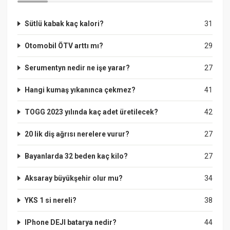
Sütlü kabak kaç kalori?
31
Otomobil ÖTV arttı mı?
29
Serumentyn nedir ne işe yarar?
27
Hangi kumaş yıkanınca çekmez?
41
TOGG 2023 yılında kaç adet üretilecek?
42
20 lik diş ağrısı nerelere vurur?
27
Bayanlarda 32 beden kaç kilo?
27
Aksaray büyükşehir olur mu?
34
YKS 1 si nereli?
38
IPhone DEJI batarya nedir?
44