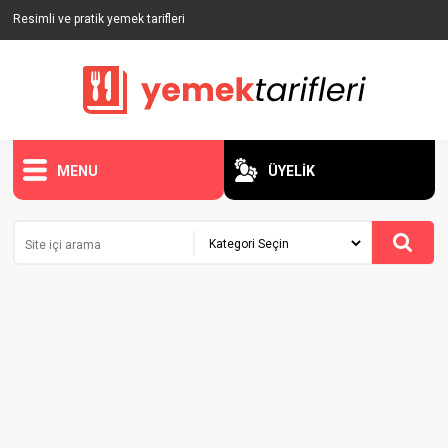
Resimli ve pratik yemek tarifleri
MENU
ÜYELİK