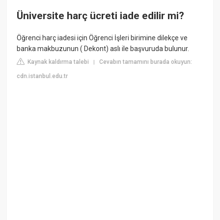
Üniversite harç ücreti iade edilir mi?
Öğrenci harç iadesi için Öğrenci İşleri birimine dilekçe ve
banka makbuzunun ( Dekont) aslı ile başvuruda bulunur.
Kaynak kaldırma talebi
Cevabın tamamını burada okuyun:
|
cdn.istanbul.edu.tr