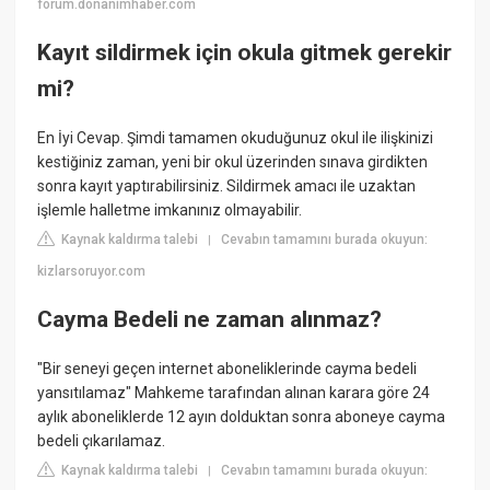
forum.donanimhaber.com
Kayıt sildirmek için okula gitmek gerekir
mi?
En İyi Cevap. Şimdi tamamen okuduğunuz okul ile ilişkinizi
kestiğiniz zaman, yeni bir okul üzerinden sınava girdikten
sonra kayıt yaptırabilirsiniz. Sildirmek amacı ile uzaktan
işlemle halletme imkanınız olmayabilir.
Kaynak kaldırma talebi
Cevabın tamamını burada okuyun:
|
kizlarsoruyor.com
Cayma Bedeli ne zaman alınmaz?
"Bir seneyi geçen internet aboneliklerinde cayma bedeli
yansıtılamaz" Mahkeme tarafından alınan karara göre 24
aylık aboneliklerde 12 ayın dolduktan sonra aboneye cayma
bedeli çıkarılamaz.
Kaynak kaldırma talebi
Cevabın tamamını burada okuyun:
|