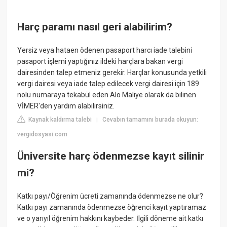
Harç paramı nasıl geri alabilirim?
Yersiz veya hataen ödenen pasaport harcı iade talebini
pasaport işlemi yaptığınız ildeki harçlara bakan vergi
dairesinden talep etmeniz gerekir. Harçlar konusunda yetkili
vergi dairesi veya iade talep edilecek vergi dairesi için 189
nolu numaraya tekabül eden Alo Maliye olarak da bilinen
VİMER'den yardım alabilirsiniz.
Kaynak kaldırma talebi
Cevabın tamamını burada okuyun:
|
vergidosyasi.com
Üniversite harç ödenmezse kayıt silinir
mi?
Katkı payı/Öğrenim ücreti zamanında ödenmezse ne olur?
Katkı payı zamanında ödenmezse öğrenci kayıt yaptıramaz
ve o yarıyıl öğrenim hakkını kaybeder. İlgili döneme ait katkı