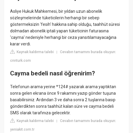
Asliye Hukuk Mahkemesi, bir yıldan uzun abonelik
sözleşmelerinde tüketicilerin herhangi bir sebep
göstermeksizin 'fesih' hakkına sahip olduğu, taahhüt süresi
dolmadan abonelik iptali yapan tüketicinin faturasına
'cayma' nedeniyle herhangi bir ceza yansıtılamayacağına
karar verdi.
Kaynak kaldırma talebi
Cevabın tamamını burada okuyun:
|
cnnturk.com
Cayma bedeli nasıl öğrenirim?
Telefonun arama yerine *124# yazarak arama yaptıktan
sonra gelen ekrana önce 9 rakamını yazıp gönder tuşuna
basabilirsiniz. Ardından 3 ve daha sonra 2 tuşlarına basıp
gönderdikten sonra taahhüt kalan süre ve cayma bedeli
SMS olarak tarafınıza gelecektir.
Kaynak kaldırma talebi
Cevabın tamamını burada okuyun:
|
yeniakit.com.tr