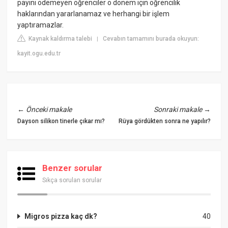
payını ödemeyen öğrenciler o dönem için öğrencilik
haklarından yararlanamaz ve herhangi bir işlem
yaptıramazlar.
Kaynak kaldırma talebi
Cevabın tamamını burada okuyun:
|
kayit.ogu.edu.tr
←
Önceki makale
Sonraki makale
→
Dayson silikon tinerle çıkar mı?
Rüya gördükten sonra ne yapılır?
Benzer sorular
Sıkça sorulan sorular
Migros pizza kaç dk?
40