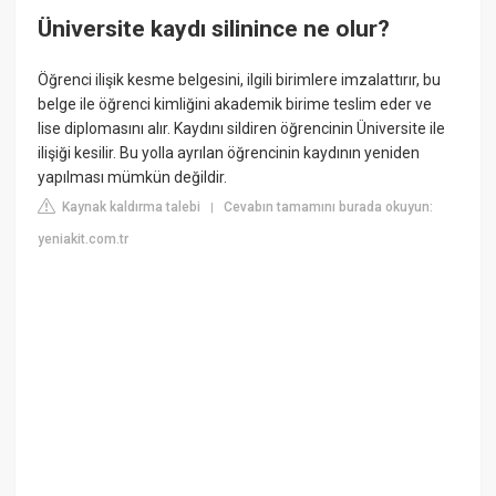
Üniversite kaydı silinince ne olur?
Öğrenci ilişik kesme belgesini, ilgili birimlere imzalattırır, bu
belge ile öğrenci kimliğini akademik birime teslim eder ve
lise diplomasını alır. Kaydını sildiren öğrencinin Üniversite ile
ilişiği kesilir. Bu yolla ayrılan öğrencinin kaydının yeniden
yapılması mümkün değildir.
Kaynak kaldırma talebi
Cevabın tamamını burada okuyun:
|
yeniakit.com.tr