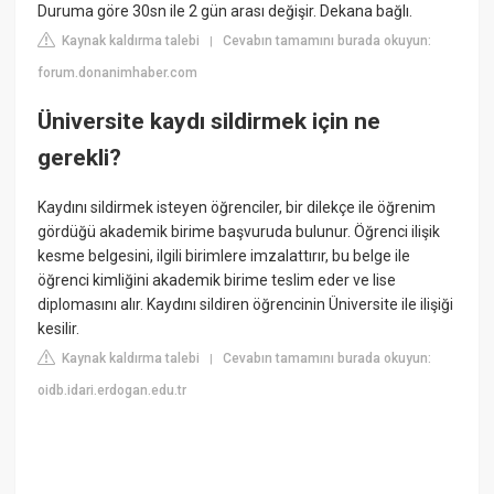
Duruma göre 30sn ile 2 gün arası değişir. Dekana bağlı.
Kaynak kaldırma talebi
Cevabın tamamını burada okuyun:
|
forum.donanimhaber.com
Üniversite kaydı sildirmek için ne
gerekli?
Kaydını sildirmek isteyen öğrenciler, bir dilekçe ile öğrenim
gördüğü akademik birime başvuruda bulunur. Öğrenci ilişik
kesme belgesini, ilgili birimlere imzalattırır, bu belge ile
öğrenci kimliğini akademik birime teslim eder ve lise
diplomasını alır. Kaydını sildiren öğrencinin Üniversite ile ilişiği
kesilir.
Kaynak kaldırma talebi
Cevabın tamamını burada okuyun:
|
oidb.idari.erdogan.edu.tr