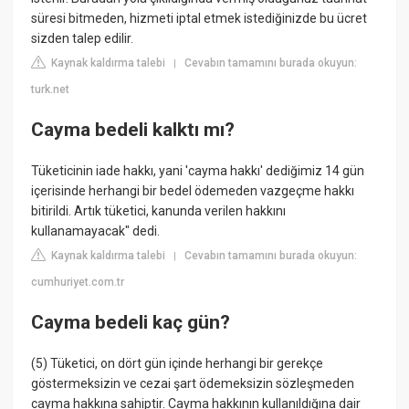
süresi bitmeden, hizmeti iptal etmek istediğinizde bu ücret
sizden talep edilir.
Kaynak kaldırma talebi
Cevabın tamamını burada okuyun:
|
turk.net
Cayma bedeli kalktı mı?
Tüketicinin iade hakkı, yani 'cayma hakkı' dediğimiz 14 gün
içerisinde herhangi bir bedel ödemeden vazgeçme hakkı
bitirildi. Artık tüketici, kanunda verilen hakkını
kullanamayacak" dedi.
Kaynak kaldırma talebi
Cevabın tamamını burada okuyun:
|
cumhuriyet.com.tr
Cayma bedeli kaç gün?
(5) Tüketici, on dört gün içinde herhangi bir gerekçe
göstermeksizin ve cezai şart ödemeksizin sözleşmeden
cayma hakkına sahiptir. Cayma hakkının kullanıldığına dair