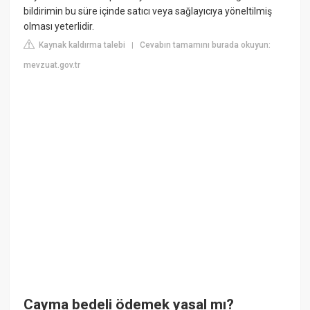
bildirimin bu süre içinde satıcı veya sağlayıcıya yöneltilmiş
olması yeterlidir.
Kaynak kaldırma talebi
Cevabın tamamını burada okuyun:
|
mevzuat.gov.tr
Cayma bedeli ödemek yasal mı?