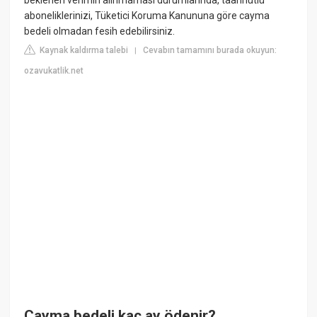
aboneliklerinizi, Tüketici Koruma Kanununa göre cayma
bedeli olmadan fesih edebilirsiniz.
Kaynak kaldırma talebi
Cevabın tamamını burada okuyun:
|
ozavukatlik.net
Cayma bedeli kaç ay ödenir?