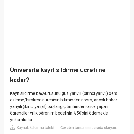
Üniversite kayıt sildirme ücreti ne
kadar?
Kayıt sildirme başvurusunu güz yarıyılı (birinci yarıyıl) ders
ekleme/bırakma süresinin bitiminden sonra, ancak bahar
yarıyılı (ikinci yarıyıl) başlangıç tarihinden önce yapan
öğrenciler yıllık öğrenim bedelinin %50'sini ödemekle
yükümlüdür.
Kaynak kaldırma talebi
Cevabın tamamını burada okuyun:
|