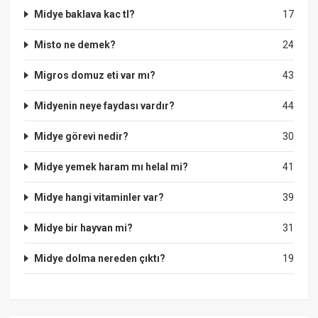
Midye baklava kac tl?
17
Misto ne demek?
24
Migros domuz eti var mı?
43
Midyenin neye faydası vardır?
44
Midye görevi nedir?
30
Midye yemek haram mı helal mi?
41
Midye hangi vitaminler var?
39
Midye bir hayvan mi?
31
Midye dolma nereden çıktı?
19