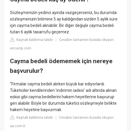
Sözleşmenizin yedinci ayında vazgeçerseniz, bu durumda
sözleşmenizin bitimine 5 ay kaldığından sizden 5 aylık süre
için cayma bedeli alınabilir. Bir diğer değişle cayma bedeli
tutarı 6 aylık tasarrufu geçemez.
Kaynak kaldırma talebi
Cevabın tamamını burada okuyun:
|
encazip.com
Cayma bedeli ödememek için nereye
başvurulur?
"Firmalar cayma bedeli alırken büyük kar ediyorlardı.
Tüketiciler kendilerinden 'indirimin iadesi' adı altında alınan
eskisi gibi cayma bedellerini hakem heyetlerine başvurup
geri alabilir. Böyle bir durumda tüketici sözleşmeyle birlikte
hakem heyetine başvurmalı.
Kaynak kaldırma talebi
Cevabın tamamını burada okuyun:
|
aa.com.tr