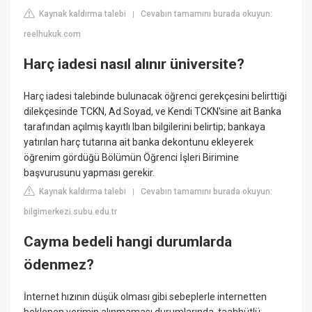
Kaynak kaldırma talebi
Cevabın tamamını burada okuyun:
|
reelhukuk.com
Harç iadesi nasıl alınır üniversite?
Harç iadesi talebinde bulunacak öğrenci gerekçesini belirttiği
dilekçesinde TCKN, Ad Soyad, ve Kendi TCKN'sine ait Banka
tarafından açılmış kayıtlı Iban bilgilerini belirtip; bankaya
yatırılan harç tutarına ait banka dekontunu ekleyerek
öğrenim gördüğü Bölümün Öğrenci İşleri Birimine
başvurusunu yapması gerekir.
Kaynak kaldırma talebi
Cevabın tamamını burada okuyun:
|
bilgimerkezi.subu.edu.tr
Cayma bedeli hangi durumlarda
ödenmez?
İnternet hızının düşük olması gibi sebeplerle internetten
beklenen verimin alınmaması durumlarında, taahhütlü