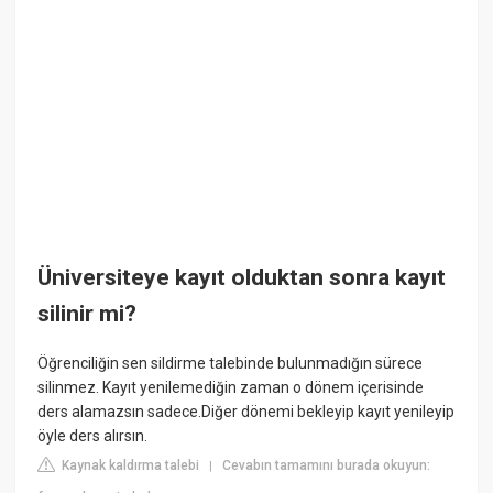
Üniversiteye kayıt olduktan sonra kayıt
silinir mi?
Öğrenciliğin sen sildirme talebinde bulunmadığın sürece
silinmez. Kayıt yenilemediğin zaman o dönem içerisinde
ders alamazsın sadece.Diğer dönemi bekleyip kayıt yenileyip
öyle ders alırsın.
Kaynak kaldırma talebi
Cevabın tamamını burada okuyun:
|