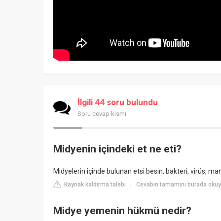
İlgili 44 soru bulundu
Soru cevap kısmı
Midyenin içindeki et ne eti?
Midyelerin içinde bulunan etsi besin, bakteri, virüs, man
Kaynak kaldırma talebi
Cevabın tamamını burada oku
|
Midye yemenin hükmü nedir?