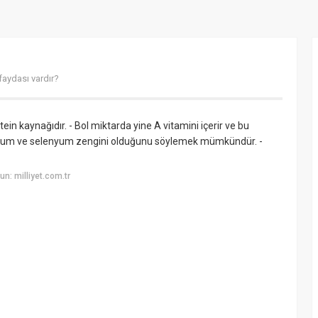
faydası vardır?
tein kaynağıdır. - Bol miktarda yine A vitamini içerir ve bu
ezyum ve selenyum zengini olduğunu söylemek mümkündür. -
n: milliyet.com.tr