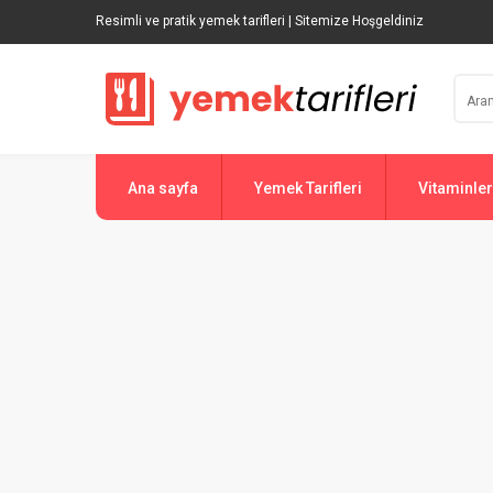
Resimli ve pratik yemek tarifleri | Sitemize Hoşgeldiniz
Ana sayfa
Yemek Tarifleri
Vitaminler