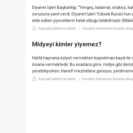
Diyanet İşleri Başkanlığı; “Yengeç, kalamar, ıstakoz, kar
sorusuna yanıt verdi. Diyanet İşleri Yüksek Kurulu'nun 
elde edilen yiyeceklerin helal olduğu bildirilmiştir (Mâid
Kaynak kaldırma talebi
Cevabın tamamını burada okuyu
|
Midyeyi kimler yiyemez?
Hattâ hayvana eziyet vermekten kaçınılması kaydı ile 
insana vermektedir. Bu esaslara göre, midye gibi deniz
yenebiliyorken; Hanefî mezhebine göreyse, yenilmeme
Kaynak kaldırma talebi
Cevabın tamamını burada okuyu
|