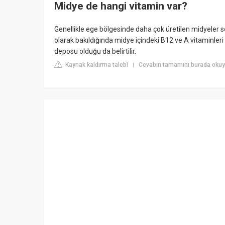
Midye de hangi vitamin var?
Genellikle ege bölgesinde daha çok üretilen midyeler so
olarak bakıldığında midye içindeki B12 ve A vitaminleri
deposu olduğu da belirtilir.
Kaynak kaldırma talebi
Cevabın tamamını burada okuy
|