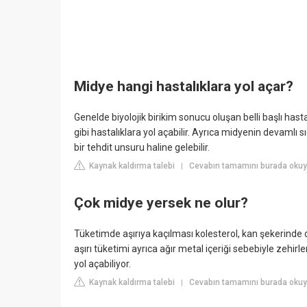
Midye hangi hastalıklara yol açar?
Genelde biyolojik birikim sonucu oluşan belli başlı hast
gibi hastalıklara yol açabilir. Ayrıca midyenin devamlı 
bir tehdit unsuru haline gelebilir.
Kaynak kaldırma talebi
Cevabın tamamını burada okuy
|
Çok midye yersek ne olur?
Tüketimde aşırıya kaçılması kolesterol, kan şekerinde d
aşırı tüketimi ayrıca ağır metal içeriği sebebiyle zehir
yol açabiliyor.
Kaynak kaldırma talebi
Cevabın tamamını burada okuy
|