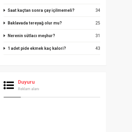
Saat kaçtan sonra çay içilmemeli?
34
Baklavada tereyağ olur mu?
25
Nerenin sütlacı meşhur?
31
1 adet pide ekmek kaç kalori?
43
Duyuru
Reklam alanı