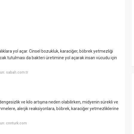
alıklara yol açar. Cinsel bozukluk, karaciğer, böbrek yetmezliği
sıcak tutulması da bakteri üretimine yol açarak insan vücudu için
un: sabah.com.tr
engesizlik ve kilo artışına neden olabilirken, midyenin sürekli ve
lenmelere, alerjik reaksiyonlara, böbrek, karaciğer yetmezliklerine
un: cnnturk.com