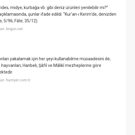
ides, midye, kurbağa vb. gibi deniz ürünleri yenilebilir mi?”
açıklamasında, şunlar ifade edildi: "Kur'an-ı Kerim'de, denizden
e, 5/96; Fâtır, 35/12).
n: birgun.net
onları yakalamak için her şeyi kullanabilme müsaadesini de;
 hayvanları; Hanbeli, Şâfiî ve Mâlikî mezheplerine göre
ktedir.
n: hurriyet.com.tr