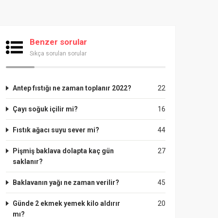
Benzer sorular
Sıkça sorulan sorular
Antep fıstığı ne zaman toplanır 2022?
22
Çayı soğuk içilir mi?
16
Fıstık ağacı suyu sever mi?
44
Pişmiş baklava dolapta kaç gün
27
saklanır?
Baklavanın yağı ne zaman verilir?
45
Günde 2 ekmek yemek kilo aldırır
20
mı?