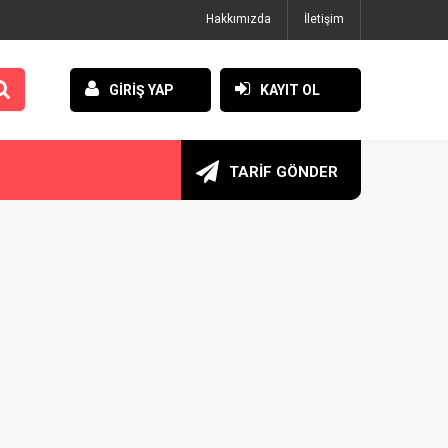
Hakkımızda
İletişim
GİRİŞ YAP
KAYIT OL
TARİF GÖNDER