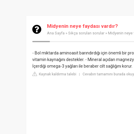
Midyenin neye faydası vardır?
Ana Sayfa
»
Sıkça sorulan sorular
» Midyenin neye 
- Bol miktarda aminoasit barındırdığı için önemli bir pro
vitamin kaynağını destekler. - Mineral açıdan magn
İçerdiği omega-3 yağları ile beraber cilt sağlığını korur.
Kaynak kaldırma talebi
Cevabın tamamını burada okuyu
|