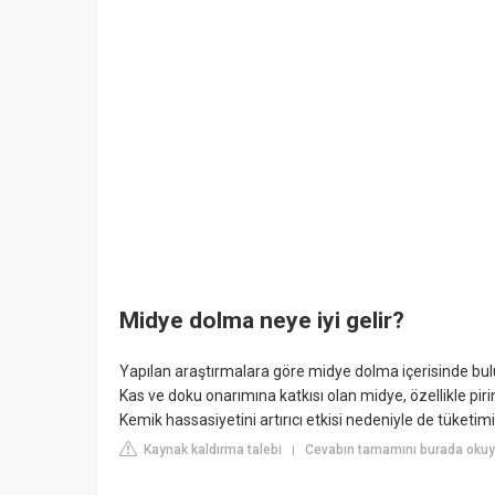
Midye dolma neye iyi gelir?
Yapılan araştırmalara göre midye dolma içerisinde bulun
Kas ve doku onarımına katkısı olan midye, özellikle piri
Kemik hassasiyetini artırıcı etkisi nedeniyle de tüketimi 
Kaynak kaldırma talebi
Cevabın tamamını burada okuy
|