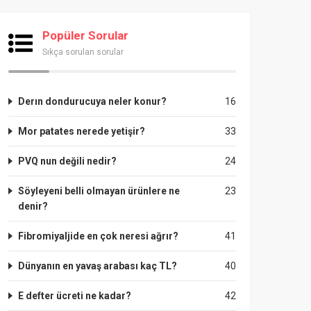
Popüler Sorular
Sıkça sorulan sorular
Derın dondurucuya neler konur?
16
Mor patates nerede yetişir?
33
PVQ nun değili nedir?
24
Söyleyeni belli olmayan ürünlere ne
23
denir?
Fibromiyaljide en çok neresi ağrır?
41
Dünyanın en yavaş arabası kaç TL?
40
E defter ücreti ne kadar?
42