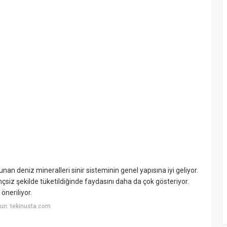
an deniz mineralleri sinir sisteminin genel yapısına iyi geliyor.
nçsiz şekilde tüketildiğinde faydasını daha da çok gösteriyor.
öneriliyor.
un: tekinusta.com