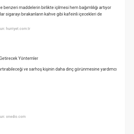
e benzeri maddelerin birlikte içilmesi hem bağımlılığı artıyor
r sigarayı bırakanların kahve gibi kafeinli içecekleri de
n: hurriyet.com.tr
 Getirecek Yöntemler
 artırabileceği ve sarhoş kişinin daha dinç görünmesine yardımcı
un: onedio.com