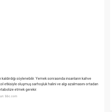
an kaldırdığı söylenebilir. Yemek sonrasında insanların kahve
kol etkisiyle oluşmuş sarhoşluk halini ve algı azalmasını ortadan
etabolize etmek gerekir.
yun: bbc.com