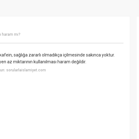
n haram mı?
kafein, sağlığa zararlı olmadıkça içilmesinde sakınca yoktur.
n az miktarının kullanılması haram değildir.
n: sorularlaislamiyet.com