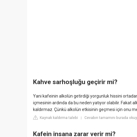
Kahve sarhoşluğu geçirir mi?
Yani kafeinin alkolün getirdiği yorgunluk hissini ortad
içmesinin ardında da bu neden yatıyor olabilir. Fakat al
kaldırmaz. Çünkü alkolün etkisinin geçmesi için onu m
Kaynak kaldırma talebi
Cevabın tamamını burada oku
|
Kafein insana zarar verir mi?