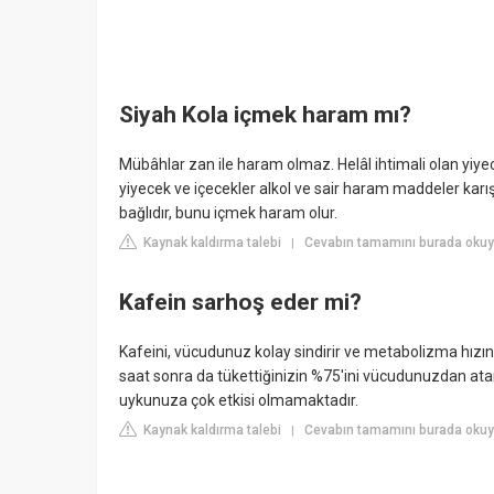
Siyah Kola içmek haram mı?
Mübâhlar zan ile haram olmaz. Helâl ihtimali olan yiy
yiyecek ve içecekler alkol ve sair haram maddeler karıştırı
bağlıdır, bunu içmek haram olur.
Kaynak kaldırma talebi
Cevabın tamamını burada okuyu
|
Kafein sarhoş eder mi?
Kafeini, vücudunuz kolay sindirir ve metabolizma hızınız
saat sonra da tükettiğinizin %75'ini vücudunuzdan ata
uykunuza çok etkisi olmamaktadır.
Kaynak kaldırma talebi
Cevabın tamamını burada okuy
|