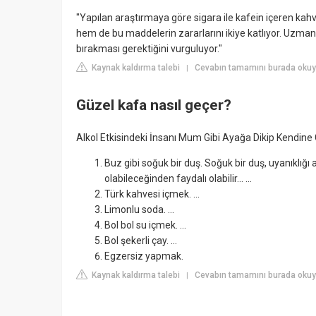
"Yapılan araştırmaya göre sigara ile kafein içeren kahv
hem de bu maddelerin zararlarını ikiye katlıyor. Uzmanla
bırakması gerektiğini vurguluyor."
Kaynak kaldırma talebi
Cevabın tamamını burada okuyu
|
Güzel kafa nasıl geçer?
Alkol Etkisindeki İnsanı Mum Gibi Ayağa Dikip Kendine
Buz gibi soğuk bir duş. Soğuk bir duş, uyanıklığı
olabileceğinden faydalı olabilir... ...
Türk kahvesi içmek. ...
Limonlu soda. ...
Bol bol su içmek. ...
Bol şekerli çay. ...
Egzersiz yapmak.
Kaynak kaldırma talebi
Cevabın tamamını burada okuy
|