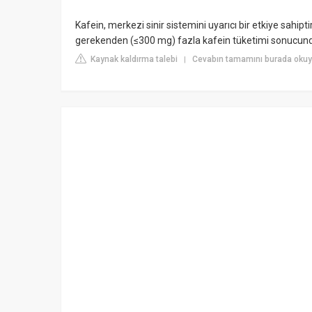
Kafein, merkezi sinir sistemini uyarıcı bir etkiye sahipt
gerekenden (≤300 mg) fazla kafein tüketimi sonucunda 
Kaynak kaldırma talebi
Cevabın tamamını burada okuy
|