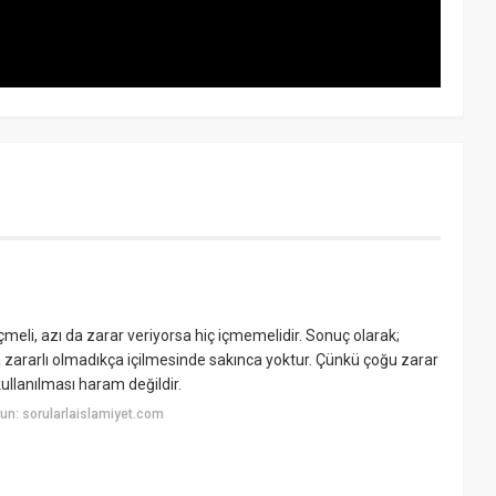
çmeli, azı da zarar veriyorsa hiç içmemelidir. Sonuç olarak;
ğa zararlı olmadıkça içilmesinde sakınca yoktur. Çünkü çoğu zarar
ullanılması haram değildir.
n: sorularlaislamiyet.com