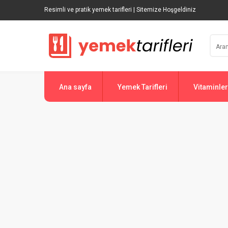
Resimli ve pratik yemek tarifleri | Sitemize Hoşgeldiniz
Ana sayfa
Yemek Tarifleri
Vitaminler