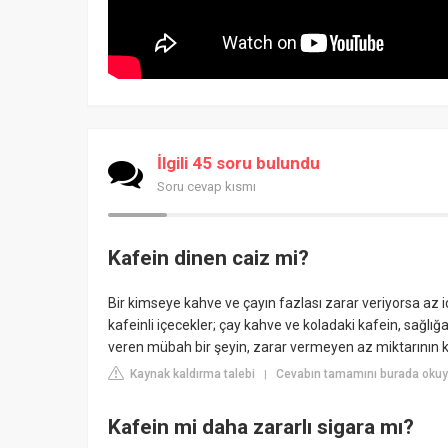
İlgili 45 soru bulundu
Soru cevap kısmı
Kafein dinen caiz mi?
Bir kimseye kahve ve çayın fazlası zarar veriyorsa az i
kafeinli içecekler; çay kahve ve koladaki kafein, sağlı
veren mübah bir şeyin, zarar vermeyen az miktarının k
Kaynak kaldırma talebi
Cevabın tamamını burada okuyu
|
Kafein mi daha zararlı sigara mı?