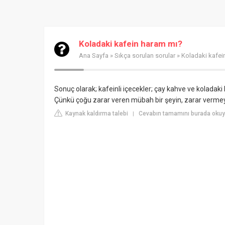
Koladaki kafein haram mı?
Ana Sayfa
»
Sıkça sorulan sorular
» Koladaki kafei
Sonuç olarak; kafeinli içecekler; çay kahve ve koladaki 
Çünkü çoğu zarar veren mübah bir şeyin, zarar vermeye
Kaynak kaldırma talebi
Cevabın tamamını burada okuyu
|