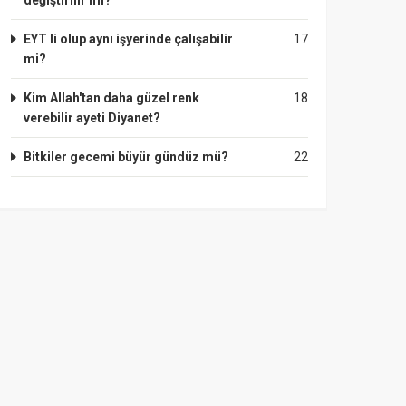
değiştirilir mi?
EYT li olup aynı işyerinde çalışabilir
17
mi?
Kim Allah'tan daha güzel renk
18
verebilir ayeti Diyanet?
Bitkiler gecemi büyür gündüz mü?
22