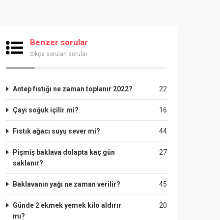
Benzer sorular
Sıkça sorulan sorular
Antep fıstığı ne zaman toplanır 2022?
22
Çayı soğuk içilir mi?
16
Fıstık ağacı suyu sever mi?
44
Pişmiş baklava dolapta kaç gün
27
saklanır?
Baklavanın yağı ne zaman verilir?
45
Günde 2 ekmek yemek kilo aldırır
20
mı?