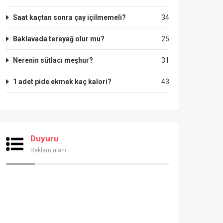
Saat kaçtan sonra çay içilmemeli?
34
Baklavada tereyağ olur mu?
25
Nerenin sütlacı meşhur?
31
1 adet pide ekmek kaç kalori?
43
Duyuru
Reklam alanı