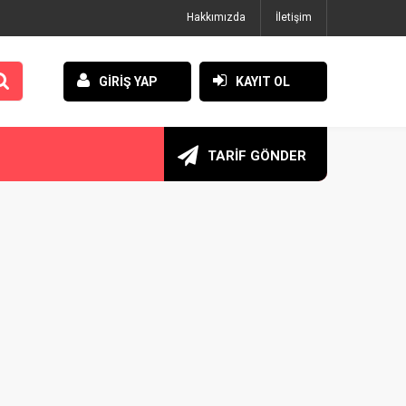
Hakkımızda
İletişim
GİRİŞ YAP
KAYIT OL
TARİF GÖNDER