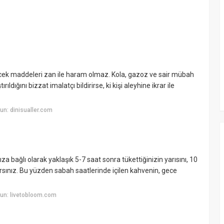
ecek maddeleri zan ile haram olmaz. Kola, gazoz ve sair mübah
ldığını bizzat imalatçı bildirirse, ki kişi aleyhine ikrar ile
n: dinisualler.com
a bağlı olarak yaklaşık 5-7 saat sonra tükettiğinizin yarısını, 10
rsınız. Bu yüzden sabah saatlerinde içilen kahvenin, gece
un: livetobloom.com