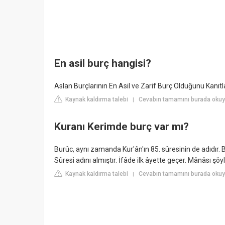
En asil burç hangisi?
Aslan Burçlarının En Asil ve Zarif Burç Olduğunu Kanıtl
Kaynak kaldırma talebi
Cevabın tamamını burada okuy
|
Kuranı Kerimde burç var mı?
Burûc, aynı zamanda Kur'ân'ın 85. sûresinin de adıdır.
Sûresi adını almıştır. İfâde ilk âyette geçer. Mânâsı şö
Kaynak kaldırma talebi
Cevabın tamamını burada okuy
|