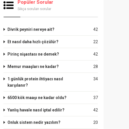
Popüler Sorular
Sıkça sorulan sorular
Divrik peyniri nereye ait?
42
Et nasıl daha hızlı çözülür?
22
Pirinç nişastası ne demek?
42
Memur maaşları ne kadar?
28
1 günlük protein ihtiyacı nasıl
34
karşılanır?
6500 kök maaşı ne kadar oldu?
37
Yanlış havale nasıl iptal edilir?
42
Onluk sistem nedir yazılım?
20