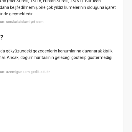
n'da (Hicr Suresi, 15/16, Furkan Suresi, 25/61) “Burûcen”
e daha keşfedilmemiş bire çok yıldız kümelerinin olduğuna işaret
klinde geçmektedir.
n: sorularlaislamiyet.com
i?
nında gökyüzündeki gezegenlerin konumlarına dayanarak kişilik
sunar. Ancak, doğum haritasının geleceği gösterip göstermediği
un: uzemigunsem.gedik.edu.tr