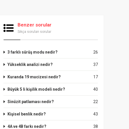
Benzer sorular
Sıkça sorulan sorular
3 farklı sürüş modu nedir?
26
Yükseklik analizi nedir?
37
Kuranda 19 mucizesi nedir?
17
Büyük 5 li kişilik modeli nedir?
40
Sinüzit patlaması nedir?
22
Kişisel benlik nedir?
43
4A ve 4B farkı nedir?
38