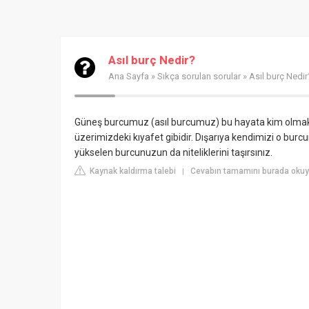
Asıl burç Nedir?
Ana Sayfa
»
Sıkça sorulan sorular
» Asıl burç Nedir
Güneş burcumuz (asıl burcumuz) bu hayata kim olmak iç
üzerimizdeki kıyafet gibidir. Dışarıya kendimizi o bur
yükselen burcunuzun da niteliklerini taşırsınız.
Kaynak kaldırma talebi
Cevabın tamamını burada okuyu
|