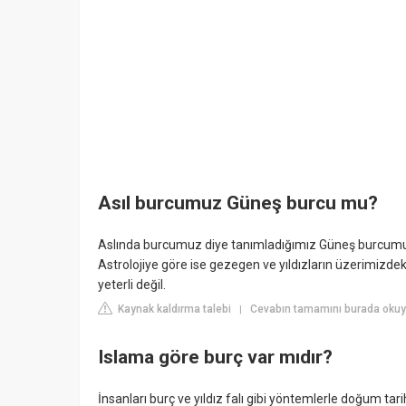
Asıl burcumuz Güneş burcu mu?
Aslında burcumuz diye tanımladığımız Güneş burcumu
Astrolojiye göre ise gezegen ve yıldızların üzerimizd
yeterli değil.
Kaynak kaldırma talebi
Cevabın tamamını burada oku
|
Islama göre burç var mıdır?
İnsanları burç ve yıldız falı gibi yöntemlerle doğum tar