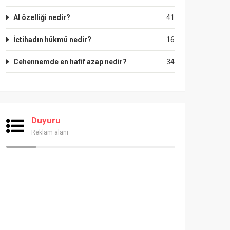
Al özelliği nedir?
41
İctihadın hükmü nedir?
16
Cehennemde en hafif azap nedir?
34
Duyuru
Reklam alanı