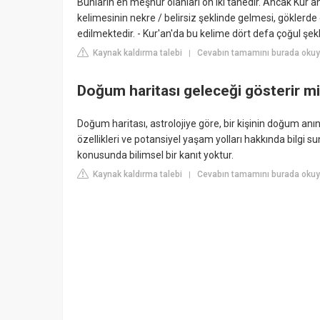
Bunların en meşhur olanları on iki tanedir. Ancak Kur'a
kelimesinin nekre / belirsiz şeklinde gelmesi, göklerd
edilmektedir. - Kur'an'da bu kelime dört defa çoğul şe
Kaynak kaldırma talebi
Cevabın tamamını burada okuyu
|
Doğum haritası geleceği gösterir m
Doğum haritası, astrolojiye göre, bir kişinin doğum a
özellikleri ve potansiyel yaşam yolları hakkında bilgi 
konusunda bilimsel bir kanıt yoktur.
Kaynak kaldırma talebi
Cevabın tamamını burada okuy
|