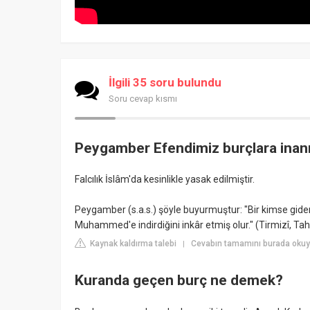
İlgili 35 soru bulundu
Soru cevap kısmı
Peygamber Efendimiz burçlara inanı
Falcılık İslâm'da kesinlikle yasak edilmiştir.
Peygamber (s.a.s.) şöyle buyurmuştur: "Bir kimse gider
Muhammed'e indirdiğini inkâr etmiş olur." (Tirmizî, Ta
Kaynak kaldırma talebi
Cevabın tamamını burada okuyu
|
Kuranda geçen burç ne demek?