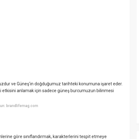
zdur ve Güneş'in doğduğumuz tarihteki konumuna işaret eder.
eki etkisini anlamak için sadece güneş burcumuzun bilinmesi
yun: brandlifemag.com
ihlerine göre sınıflandırmak, karakterlerini tespit etmeye