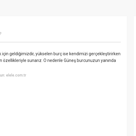
?
in geldiğimizdir, yükselen burç ise kendimizi gerçekleştirirken
cun özellikleriyle sunarız. O nedenle Güneş burcunuzun yanında
n: elele.com.tr