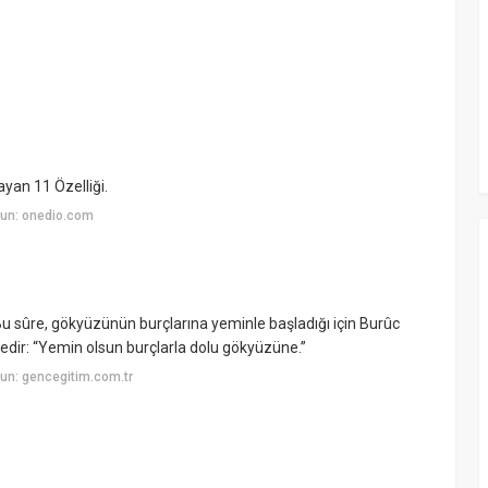
ayan 11 Özelliği.
un: onedio.com
 Bu sûre, gökyüzünün burçlarına yeminle başladığı için Burûc
yledir: “Yemin olsun burçlarla dolu gökyüzüne.”
un: gencegitim.com.tr