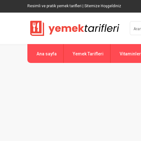
Resimli ve pratik yemek tarifleri | Sitemize Hoşgeldiniz
Ana sayfa
Yemek Tarifleri
Vitaminler