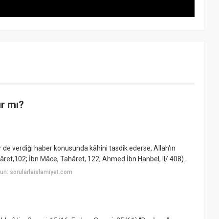
r mı?
 de verdiği haber konusunda kâhini tasdik ederse, Allah'ın
hâret,102; İbn Mâce, Tahâret, 122; Ahmed İbn Hanbel, II/ 408).
n: sorularlaislamiyet.com