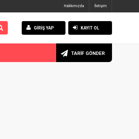
Hakkımızda
İletişim
GİRİŞ YAP
KAYIT OL
TARİF GÖNDER