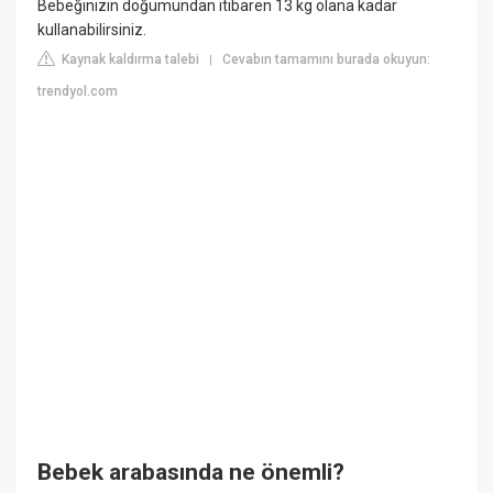
Bebeğinizin doğumundan itibaren 13 kg olana kadar
kullanabilirsiniz.
Kaynak kaldırma talebi
Cevabın tamamını burada okuyun:
|
trendyol.com
Bebek arabasında ne önemli?