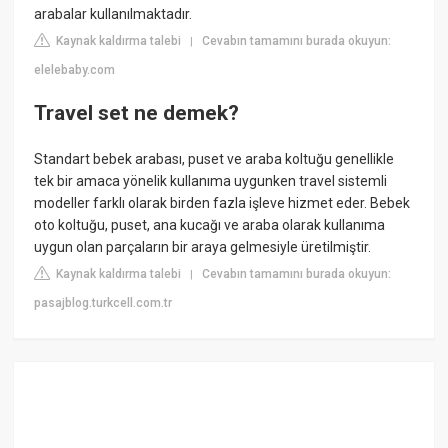
arabalar kullanılmaktadır.
Kaynak kaldırma talebi
Cevabın tamamını burada okuyun:
|
elelebaby.com
Travel set ne demek?
Standart bebek arabası, puset ve araba koltuğu genellikle
tek bir amaca yönelik kullanıma uygunken travel sistemli
modeller farklı olarak birden fazla işleve hizmet eder. Bebek
oto koltuğu, puset, ana kucağı ve araba olarak kullanıma
uygun olan parçaların bir araya gelmesiyle üretilmiştir.
Kaynak kaldırma talebi
Cevabın tamamını burada okuyun:
|
pasajblog.turkcell.com.tr