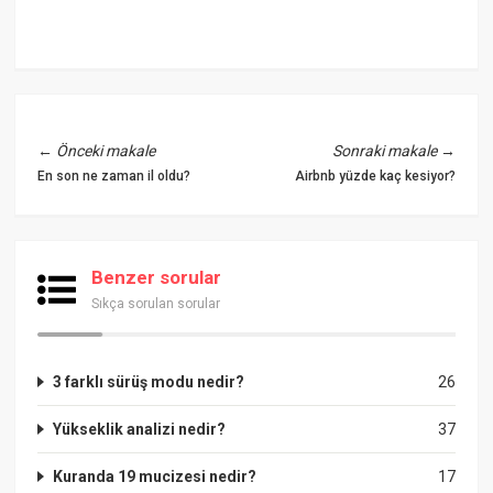
←
Önceki makale
Sonraki makale
→
En son ne zaman il oldu?
Airbnb yüzde kaç kesiyor?
Benzer sorular
Sıkça sorulan sorular
3 farklı sürüş modu nedir?
26
Yükseklik analizi nedir?
37
Kuranda 19 mucizesi nedir?
17