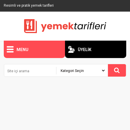
Resimli ve pratik yemek tarifleri
MENU
ÜYELİK