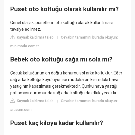
Puset oto koltuğu olarak kullanılır mı?
Genel olarak, pusetlerin oto koltuğu olarak kullanılması
tavsiye edilmez.
Kaynak kaldırma talebi
Cevabın tamamını burada okuyun:
|
minimoda.com.tr
Bebek oto koltuğu sağa mı sola mı?
Çocuk koltuğunun en doğru konumu sol arka koltuktur. Eğer
sağ arka koltuğa koyuluyor ise mutlaka ön kısımdaki hava
yastığının kapatılması gerekmektedir. Çünkü hava yastığı
patlaması durumunda sağ arka koltuğu da etkileyecektir.
Kaynak kaldırma talebi
Cevabın tamamını burada okuyun:
|
arabam.com
Puset kaç kiloya kadar kullanılır?