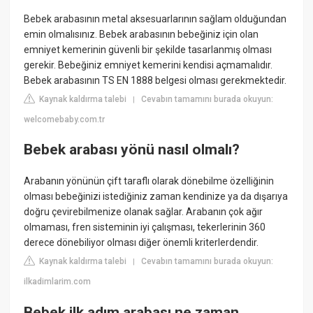
Bebek arabasının metal aksesuarlarının sağlam olduğundan
emin olmalısınız. Bebek arabasının bebeğiniz için olan
emniyet kemerinin güvenli bir şekilde tasarlanmış olması
gerekir. Bebeğiniz emniyet kemerini kendisi açmamalıdır.
Bebek arabasının TS EN 1888 belgesi olması gerekmektedir.
Kaynak kaldırma talebi
Cevabın tamamını burada okuyun:
|
welcomebaby.com.tr
Bebek arabası yönü nasıl olmalı?
Arabanın yönünün çift taraflı olarak dönebilme özelliğinin
olması bebeğinizi istediğiniz zaman kendinize ya da dışarıya
doğru çevirebilmenize olanak sağlar. Arabanın çok ağır
olmaması, fren sisteminin iyi çalışması, tekerlerinin 360
derece dönebiliyor olması diğer önemli kriterlerdendir.
Kaynak kaldırma talebi
Cevabın tamamını burada okuyun:
|
ilkadimlarim.com
Bebek ilk adım arabası ne zaman