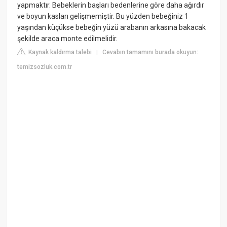
yapmaktır. Bebeklerin başları bedenlerine göre daha ağırdır
ve boyun kasları gelişmemiştir. Bu yüzden bebeğiniz 1
yaşından küçükse bebeğin yüzü arabanın arkasına bakacak
şekilde araca monte edilmelidir.
Kaynak kaldırma talebi
Cevabın tamamını burada okuyun:
|
temizsozluk.com.tr