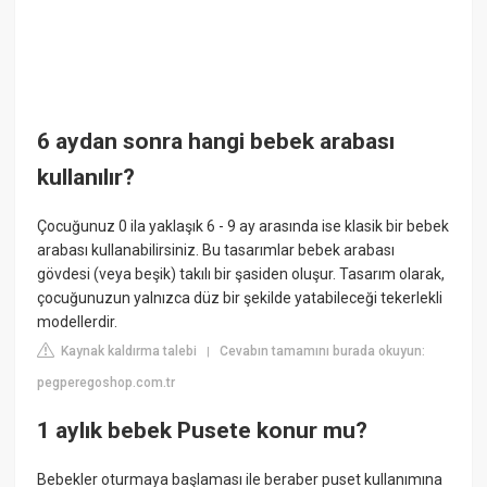
6 aydan sonra hangi bebek arabası
kullanılır?
Çocuğunuz 0 ila yaklaşık 6 - 9 ay arasında ise klasik bir bebek
arabası kullanabilirsiniz. Bu tasarımlar bebek arabası
gövdesi (veya beşik) takılı bir şasiden oluşur. Tasarım olarak,
çocuğunuzun yalnızca düz bir şekilde yatabileceği tekerlekli
modellerdir.
Kaynak kaldırma talebi
Cevabın tamamını burada okuyun:
|
pegperegoshop.com.tr
1 aylık bebek Pusete konur mu?
Bebekler oturmaya başlaması ile beraber puset kullanımına