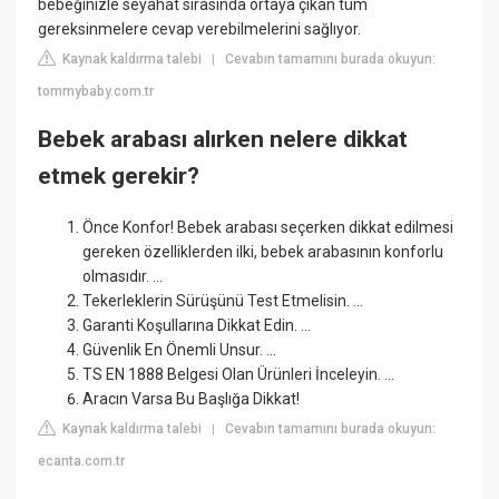
bebeğinizle seyahat sırasında ortaya çıkan tüm
gereksinmelere cevap verebilmelerini sağlıyor.
Kaynak kaldırma talebi
Cevabın tamamını burada okuyun:
|
tommybaby.com.tr
Bebek arabası alırken nelere dikkat
etmek gerekir?
Önce Konfor! Bebek arabası seçerken dikkat edilmesi
gereken özelliklerden ilki, bebek arabasının konforlu
olmasıdır. ...
Tekerleklerin Sürüşünü Test Etmelisin. ...
Garanti Koşullarına Dikkat Edin. ...
Güvenlik En Önemli Unsur. ...
TS EN 1888 Belgesi Olan Ürünleri İnceleyin. ...
Aracın Varsa Bu Başlığa Dikkat!
Kaynak kaldırma talebi
Cevabın tamamını burada okuyun:
|
ecanta.com.tr