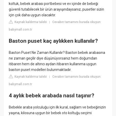
koltuk, bebek arabası portbebesi ve ev içinde de bebeği
güvenli tutabilecek bir ürün arayışındaysanız, pusetler sizin
için çok daha uygun olacaktır.
Kaynak kaldırma talebi
Cevabın tamamını burada okuyun:
|
babymall.com.tr
Baston puset kaç aylıkken kullanılır?
Baston Puset Ne Zaman Kullanılır? Baston bebek arabasına
ne zaman geçilir diye düşünüyorsanız hem doğumdan
itibaren hem de altıncı aydan itibaren kullanıma uygun
baston puset modelleri bulunmaktadır.
Kaynak kaldırma talebi
Cevabın tamamını burada okuyun:
|
babymall.com.tr
4 aylık bebek arabada nasıl taşınır?
Bebekle araba yolculuğu için ilk kural, sağlam ve bebeğinizin
yaşına, kilosuna uygun bir bebek oto koltuğu seçimi