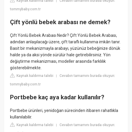
Kaynak kaldırma talebi
Cevabın tamamını burada okuyun:
|
tommybaby.com.tr
Çift yönlü bebek arabası ne demek?
Çift Yönlü Bebek Arabası Nedir? Çift Yönlü Bebek Arabası,
adından anlaşılacağı üzere, çift taraflı kullanıma imkân tanır.
Basit bir mekanizmayla arabayı, yüzünüz bebeğinize dönük
halde ya da aksi yönde sürülür hale getirebilirsiniz. Yön
değiştirme mekanizması, modeller arasında farklılık
gösterebilmekte.
Kaynak kaldırma talebi
Cevabın tamamını burada okuyun:
|
tommybaby.com.tr
Portbebe kaç aya kadar kullanılır?
Portbebe ürünleri, yenidoğan sürecinden itibaren rahatlıkla
kullanılabilir.
Kaynak kaldırma talebi
Cevabın tamamını burada okuyun:
|