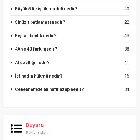
Büyük 5 li kişilik modeli nedir?
40
Sinüzit patlaması nedir?
22
Kişisel benlik nedir?
43
4A ve 4B farkı nedir?
38
Al özelliği nedir?
41
İctihadın hükmü nedir?
16
Cehennemde en hafif azap nedir?
34
Duyuru
Reklam alanı