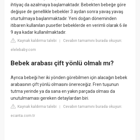
ihtiyaç da azalmaya başlamaktadır. Bebekten bebeğe göre
değişse de genellikle bebekler 3 aydan sonra yavaş yavaş
oturtulmaya başlanmaktadır. Yeni doğan döneminden
itibaren kullanılan pusetler bebeklerde en verimli olarak 6 ile
9 aya kadar kullanılmaktadır.
Kaynak kaldırma talebi
Cevabın tamamını burada okuyun:
|
elelebaby.com
Bebek arabası çift yönlü olmalı mı?
Ayrıca bebeği her iki yönden görebilmen için alacağın bebek
arabasının çift yönlü olmasını önereceğiz. Fren tuşunun
tutma yerinde ya da sana en yakın parçada olması da
unutulmaması gereken detaylardan biri.
Kaynak kaldırma talebi
Cevabın tamamını burada okuyun:
|
ecanta.com.tr