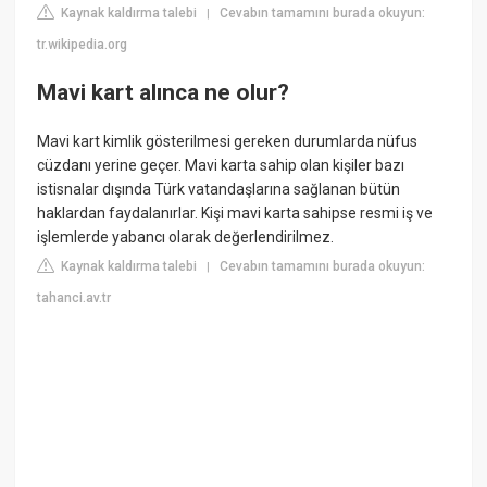
Kaynak kaldırma talebi
Cevabın tamamını burada okuyun:
|
tr.wikipedia.org
Mavi kart alınca ne olur?
Mavi kart kimlik gösterilmesi gereken durumlarda nüfus
cüzdanı yerine geçer. Mavi karta sahip olan kişiler bazı
istisnalar dışında Türk vatandaşlarına sağlanan bütün
haklardan faydalanırlar. Kişi mavi karta sahipse resmi iş ve
işlemlerde yabancı olarak değerlendirilmez.
Kaynak kaldırma talebi
Cevabın tamamını burada okuyun:
|
tahanci.av.tr