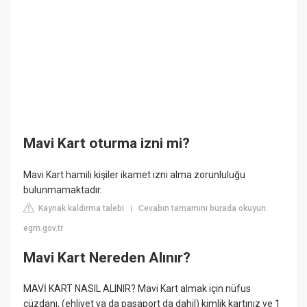
Mavi Kart oturma izni mi?
Mavi Kart hamili kişiler ikamet izni alma zorunluluğu
bulunmamaktadır.
Kaynak kaldırma talebi
Cevabın tamamını burada okuyun:
|
egm.gov.tr
Mavi Kart Nereden Alınır?
MAVİ KART NASIL ALINIR? Mavi Kart almak için nüfus
cüzdanı, (ehliyet ya da pasaport da dahil) kimlik kartınız ve 1