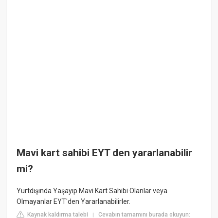
Mavi kart sahibi EYT den yararlanabilir
mi?
Yurtdışında Yaşayıp Mavi Kart Sahibi Olanlar veya
Olmayanlar EYT'den Yararlanabilirler.
Kaynak kaldırma talebi
Cevabın tamamını burada okuyun:
|