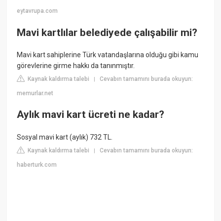
eytavrupa.com
Mavi kartlılar belediyede çalışabilir mi?
Mavi kart sahiplerine Türk vatandaşlarına olduğu gibi kamu
görevlerine girme hakkı da tanınmıştır.
Kaynak kaldırma talebi
Cevabın tamamını burada okuyun:
|
memurlar.net
Aylık mavi kart ücreti ne kadar?
Sosyal mavi kart (aylık) 732 TL.
Kaynak kaldırma talebi
Cevabın tamamını burada okuyun:
|
haberturk.com