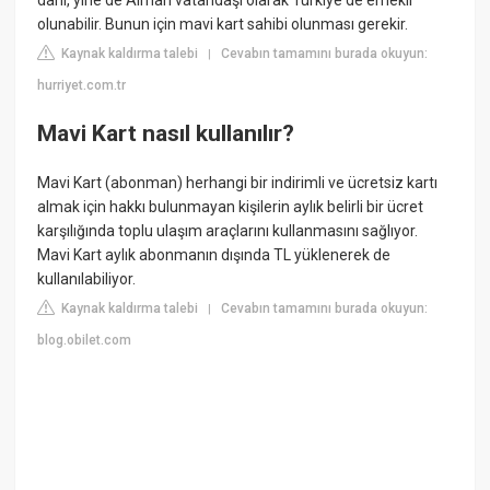
dahi, yine de Alman vatandaşı olarak Türkiye'de emekli
olunabilir. Bunun için mavi kart sahibi olunması gerekir.
Kaynak kaldırma talebi
Cevabın tamamını burada okuyun:
|
hurriyet.com.tr
Mavi Kart nasıl kullanılır?
Mavi Kart (abonman) herhangi bir indirimli ve ücretsiz kartı
almak için hakkı bulunmayan kişilerin aylık belirli bir ücret
karşılığında toplu ulaşım araçlarını kullanmasını sağlıyor.
Mavi Kart aylık abonmanın dışında TL yüklenerek de
kullanılabiliyor.
Kaynak kaldırma talebi
Cevabın tamamını burada okuyun:
|
blog.obilet.com