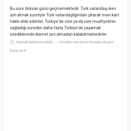
Bu süre doksan günü geçmemektedir. Türk vatandaşı iken
izin almak suretiyle Türk vatandaşlığından çıkarak mavi kart
hakkı elde edenler, Türkiye'de vize ya da vize muafiyetinin
sağladığı süreden daha fazla Türkiye'de yaşamak
istediklerinde ikamet izni almadan kalabilmektedirler.
Kaynak kaldırma talebi
Cevabın tamamını burada okuyun:
|
bayar.av.tr