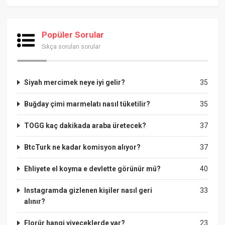
Popüler Sorular
Sıkça sorulan sorular
Siyah mercimek neye iyi gelir?
35
Buğday çimi marmelatı nasıl tüketilir?
35
TOGG kaç dakikada araba üretecek?
37
BtcTurk ne kadar komisyon alıyor?
37
Ehliyete el koyma e devlette görünür mü?
40
Instagramda gizlenen kişiler nasıl geri
33
alınır?
Florür hangi yiyeceklerde var?
23