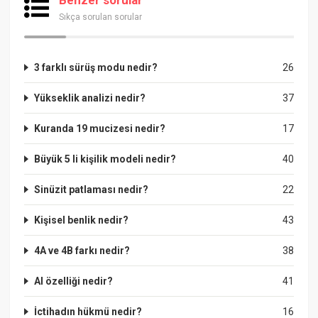
Sıkça sorulan sorular
3 farklı sürüş modu nedir?
26
Yükseklik analizi nedir?
37
Kuranda 19 mucizesi nedir?
17
Büyük 5 li kişilik modeli nedir?
40
Sinüzit patlaması nedir?
22
Kişisel benlik nedir?
43
4A ve 4B farkı nedir?
38
Al özelliği nedir?
41
İctihadın hükmü nedir?
16