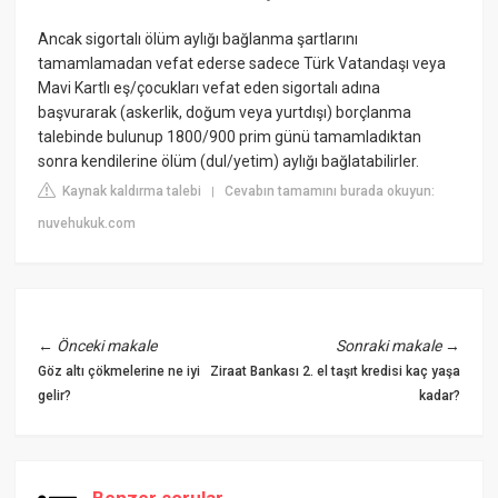
Ancak sigortalı ölüm aylığı bağlanma şartlarını
tamamlamadan vefat ederse sadece Türk Vatandaşı veya
Mavi Kartlı eş/çocukları vefat eden sigortalı adına
başvurarak (askerlik, doğum veya yurtdışı) borçlanma
talebinde bulunup 1800/900 prim günü tamamladıktan
sonra kendilerine ölüm (dul/yetim) aylığı bağlatabilirler.
Kaynak kaldırma talebi
Cevabın tamamını burada okuyun:
|
nuvehukuk.com
←
Önceki makale
Sonraki makale
→
Göz altı çökmelerine ne iyi
Ziraat Bankası 2. el taşıt kredisi kaç yaşa
gelir?
kadar?
Benzer sorular