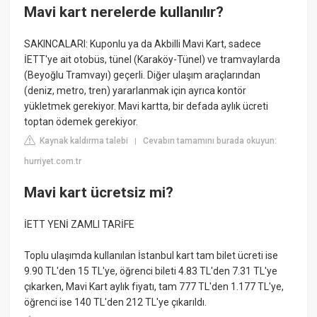
Mavi kart nerelerde kullanılır?
SAKINCALARI: Kuponlu ya da Akbilli Mavi Kart, sadece
İETT'ye ait otobüs, tünel (Karaköy-Tünel) ve tramvaylarda
(Beyoğlu Tramvayı) geçerli. Diğer ulaşım araçlarından
(deniz, metro, tren) yararlanmak için ayrıca kontör
yükletmek gerekiyor. Mavi kartta, bir defada aylık ücreti
toptan ödemek gerekiyor.
Kaynak kaldırma talebi
Cevabın tamamını burada okuyun:
|
hurriyet.com.tr
Mavi kart ücretsiz mi?
İETT YENİ ZAMLI TARİFE
Toplu ulaşımda kullanılan İstanbul kart tam bilet ücreti ise
9.90 TL'den 15 TL'ye, öğrenci bileti 4.83 TL'den 7.31 TL'ye
çıkarken, Mavi Kart aylık fiyatı, tam 777 TL'den 1.177 TL'ye,
öğrenci ise 140 TL'den 212 TL'ye çıkarıldı.