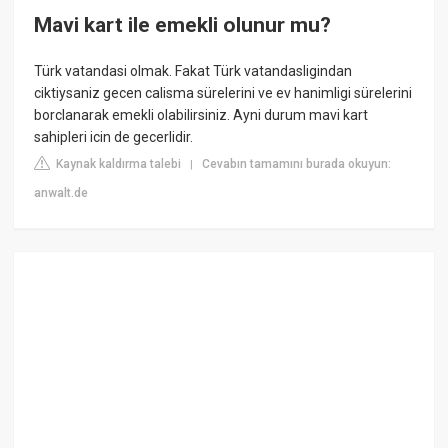
Mavi kart ile emekli olunur mu?
Türk vatandasi olmak. Fakat Türk vatandasligindan
ciktiysaniz gecen calisma sürelerini ve ev hanimligi sürelerini
borclanarak emekli olabilirsiniz. Ayni durum mavi kart
sahipleri icin de gecerlidir.
Kaynak kaldırma talebi
Cevabın tamamını burada okuyun:
|
anwalt.de