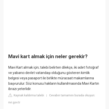
Mavi kart almak için neler gerekir?
Mavi Kart almak için; talebi belirten dilekçe, iki adet fotoğraf
ve yabancı devlet vatandaşı olduğunu gösteren kimlik
belgesi veya pasaport ile birlikte müracaat makamlarına
başvurulur. Söz konusu hakların kullanılmasında Mavi Kartın
ibrazı yeterlidir.
Kaynak kaldırma talebi
Cevabın tamamını burada okuyun:
|
nvi.gov.tr