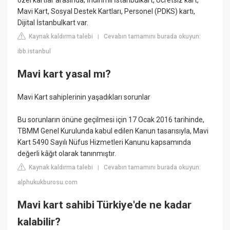
özel kartlar arasında; İndirimli İstanbulkart, Ücretsiz kart,
Mavi Kart, Sosyal Destek Kartları, Personel (PDKS) kartı,
Dijital İstanbulkart var.
Kaynak kaldırma talebi
Cevabın tamamını burada okuyun:
|
ibb.istanbul
Mavi kart yasal mı?
Mavi Kart sahiplerinin yaşadıkları sorunlar
Bu sorunların önüne geçilmesi için 17 Ocak 2016 tarihinde,
TBMM Genel Kurulunda kabul edilen Kanun tasarısıyla, Mavi
Kart 5490 Sayılı Nüfus Hizmetleri Kanunu kapsamında
değerli kâğıt olarak tanınmıştır.
Kaynak kaldırma talebi
Cevabın tamamını burada okuyun:
|
alphukukburosu.com
Mavi kart sahibi Türkiye'de ne kadar
kalabilir?