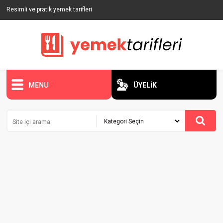
Resimli ve pratik yemek tarifleri
MENU
ÜYELİK