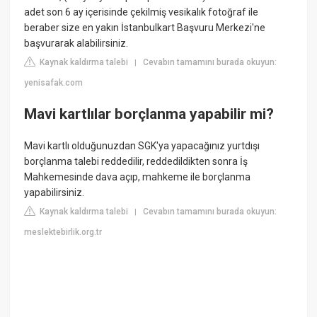
adet son 6 ay içerisinde çekilmiş vesikalık fotoğraf ile
beraber size en yakın İstanbulkart Başvuru Merkezi'ne
başvurarak alabilirsiniz.
Kaynak kaldırma talebi
Cevabın tamamını burada okuyun:
|
yenisafak.com
Mavi kartlılar borçlanma yapabilir mi?
Mavi kartlı olduğunuzdan SGK'ya yapacağınız yurtdışı
borçlanma talebi reddedilir, reddedildikten sonra İş
Mahkemesinde dava açıp, mahkeme ile borçlanma
yapabilirsiniz.
Kaynak kaldırma talebi
Cevabın tamamını burada okuyun:
|
meslektebirlik.org.tr