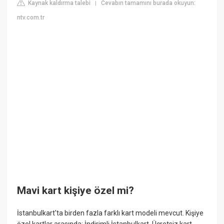
Kaynak kaldırma talebi
Cevabın tamamını burada okuyun:
|
ntv.com.tr
Mavi kart kişiye özel mi?
İstanbulkart'ta birden fazla farklı kart modeli mevcut. Kişiye