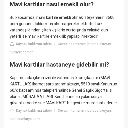
Mavi kartlılar nasıl emekli olur?
Bu kapsamda, mavi kart ile emekli olmak isteyenlerin 3600
prim gününü doldurmuş olması gerekmektedir. Türk
vatandaşlığından çıkan kişilerin yurtdışında çalıştığı gün
yeterli ise mavi kart ile emeklilik yapılabilmektedir.
Kaynak kaldırma talebi
Cevabın tamamını burada okuyun:
|
hurriyet.com.tr
Mavi kartlılar hastaneye gidebilir mi?
Kapsamında çıkma izni ile vatandaşlıktan çıkanlar (MAVİ
KARTLILAR) ikamet şartı aranmaksızın, 5510 sayılı Kanun'un
60/d kapsamında talepleri halinde Genel Sağlık Sigortalısı
olurlar. MÜRACAATLARI: Kendilerine en yakın sosyal
güvenlik merkezine MAVİ KART belgesi ile müracaat ederler.
Kaynak kaldırma talebi
Cevabın tamamını burada okuyun:
|
kamilcankaya.com