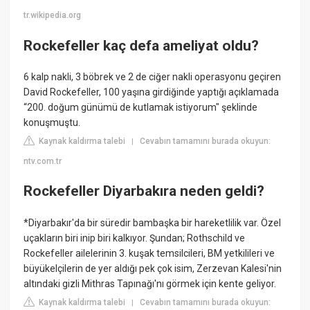
tr.wikipedia.org
Rockefeller kaç defa ameliyat oldu?
6 kalp nakli, 3 böbrek ve 2 de ciğer nakli operasyonu geçiren
David Rockefeller, 100 yaşına girdiğinde yaptığı açıklamada
“200. doğum günümü de kutlamak istiyorum" şeklinde
konuşmuştu.
Kaynak kaldırma talebi
Cevabın tamamını burada okuyun:
|
ntv.com.tr
Rockefeller Diyarbakıra neden geldi?
*Diyarbakır'da bir süredir bambaşka bir hareketlilik var. Özel
uçakların biri inip biri kalkıyor. Şundan; Rothschild ve
Rockefeller ailelerinin 3. kuşak temsilcileri, BM yetkilileri ve
büyükelçilerin de yer aldığı pek çok isim, Zerzevan Kalesi'nin
altındaki gizli Mithras Tapınağı'nı görmek için kente geliyor.
Kaynak kaldırma talebi
Cevabın tamamını burada okuyun:
|