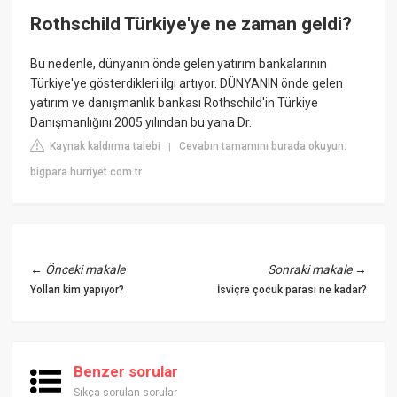
Rothschild Türkiye'ye ne zaman geldi?
Bu nedenle, dünyanın önde gelen yatırım bankalarının
Türkiye'ye gösterdikleri ilgi artıyor. DÜNYANIN önde gelen
yatırım ve danışmanlık bankası Rothschild'in Türkiye
Danışmanlığını 2005 yılından bu yana Dr.
Kaynak kaldırma talebi
Cevabın tamamını burada okuyun:
|
bigpara.hurriyet.com.tr
←
Önceki makale
Sonraki makale
→
Yolları kim yapıyor?
İsviçre çocuk parası ne kadar?
Benzer sorular
Sıkça sorulan sorular