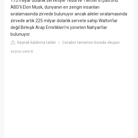
175 milyar dolarlık servetiyle Tesla ve Twitter'ın patronu
ABD'li Elon Musk, dünyanın en zengin insanları
sıralamasında zirvede bulunuyor ancak aileler sıralamasında
zirvede artık 225 milyar dolarlık servete sahip Walton'lar
değil Birleşik Arap Emirlikleri'ni yöneten Nahyan'lar
bulunuyor.
Kaynak kaldırma talebi
Cevabın tamamını burada okuyun:
|
sozcu.com.tr