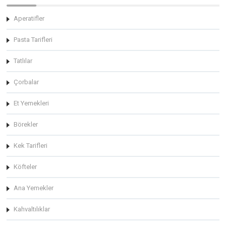
Aperatifler
Pasta Tarifleri
Tatlılar
Çorbalar
Et Yemekleri
Börekler
Kek Tarifleri
Köfteler
Ana Yemekler
Kahvaltılıklar