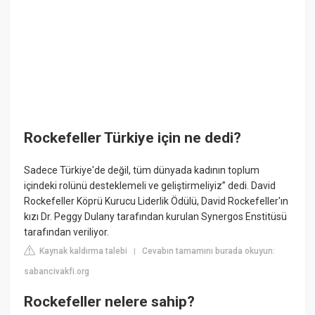
Rockefeller Türkiye için ne dedi?
Sadece Türkiye'de değil, tüm dünyada kadının toplum
içindeki rolünü desteklemeli ve geliştirmeliyiz” dedi. David
Rockefeller Köprü Kurucu Liderlik Ödülü, David Rockefeller'ın
kızı Dr. Peggy Dulany tarafından kurulan Synergos Enstitüsü
tarafından veriliyor.
Kaynak kaldırma talebi
Cevabın tamamını burada okuyun:
|
sabancivakfi.org
Rockefeller nelere sahip?