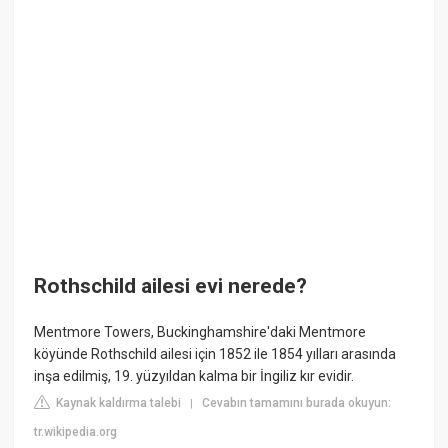
Rothschild ailesi evi nerede?
Mentmore Towers, Buckinghamshire'daki Mentmore
köyünde Rothschild ailesi için 1852 ile 1854 yılları arasında
inşa edilmiş, 19. yüzyıldan kalma bir İngiliz kır evidir.
Kaynak kaldırma talebi
Cevabın tamamını burada okuyun:
|
tr.wikipedia.org