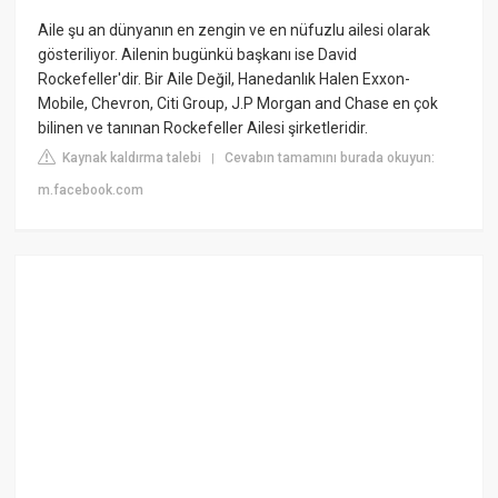
Aile şu an dünyanın en zengin ve en nüfuzlu ailesi olarak
gösteriliyor. Ailenin bugünkü başkanı ise David
Rockefeller'dir. Bir Aile Değil, Hanedanlık Halen Exxon-
Mobile, Chevron, Citi Group, J.P Morgan and Chase en çok
bilinen ve tanınan Rockefeller Ailesi şirketleridir.
Kaynak kaldırma talebi
Cevabın tamamını burada okuyun:
|
m.facebook.com