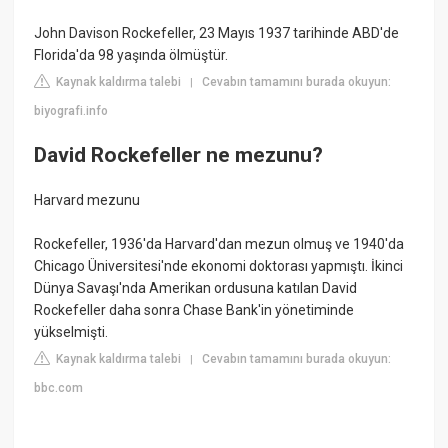
John Davison Rockefeller, 23 Mayıs 1937 tarihinde ABD'de
Florida'da 98 yaşında ölmüştür.
Kaynak kaldırma talebi
Cevabın tamamını burada okuyun:
|
biyografi.info
David Rockefeller ne mezunu?
Harvard mezunu
Rockefeller, 1936'da Harvard'dan mezun olmuş ve 1940'da
Chicago Üniversitesi'nde ekonomi doktorası yapmıştı. İkinci
Dünya Savaşı'nda Amerikan ordusuna katılan David
Rockefeller daha sonra Chase Bank'in yönetiminde
yükselmişti.
Kaynak kaldırma talebi
Cevabın tamamını burada okuyun:
|
bbc.com