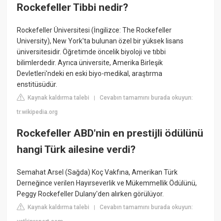
Rockefeller Tibbi nedir?
Rockefeller Üniversitesi (İngilizce: The Rockefeller
University), New York'ta bulunan özel bir yüksek lisans
üniversitesidir. Öğretimde öncelik biyoloji ve tıbbi
bilimlerdedir. Ayrıca üniversite, Amerika Birleşik
Devletleri'ndeki en eski biyo-medikal, araştırma
enstitüsüdür.
Kaynak kaldırma talebi
Cevabın tamamını burada okuyun:
|
tr.wikipedia.org
Rockefeller ABD'nin en prestijli ödülünü
hangi Türk ailesine verdi?
Semahat Arsel (Sağda) Koç Vakfına, Amerikan Türk
Derneğince verilen Hayırseverlik ve Mükemmellik Ödülünü,
Peggy Rockefeller Dulany'den alırken görülüyor.
Kaynak kaldırma talebi
Cevabın tamamını burada okuyun:
|