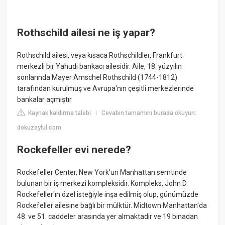
Rothschild ailesi ne iş yapar?
Rothschild ailesi, veya kısaca Rothschildler, Frankfurt
merkezli bir Yahudi bankacı ailesidir. Aile, 18. yüzyılın
sonlarında Mayer Amschel Rothschild (1744-1812)
tarafından kurulmuş ve Avrupa'nın çeşitli merkezlerinde
bankalar açmıştır.
Kaynak kaldırma talebi
Cevabın tamamını burada okuyun:
|
dokuzeylul.com
Rockefeller evi nerede?
Rockefeller Center, New York'un Manhattan semtinde
bulunan bir iş merkezi kompleksidir. Kompleks, John D.
Rockefeller'ın özel isteğiyle inşa edilmiş olup, günümüzde
Rockefeller ailesine bağlı bir mülktür. Midtown Manhattan'da
48. ve 51. caddeler arasında yer almaktadır ve 19 binadan