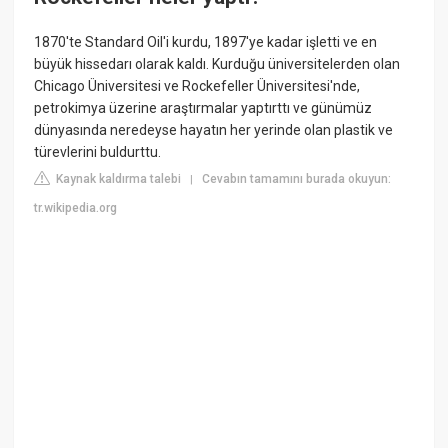
1870'te Standard Oil'i kurdu, 1897'ye kadar işletti ve en
büyük hissedarı olarak kaldı. Kurduğu üniversitelerden olan
Chicago Üniversitesi ve Rockefeller Üniversitesi'nde,
petrokimya üzerine araştırmalar yaptırttı ve günümüz
dünyasında neredeyse hayatın her yerinde olan plastik ve
türevlerini buldurttu.
Kaynak kaldırma talebi
Cevabın tamamını burada okuyun:
|
tr.wikipedia.org