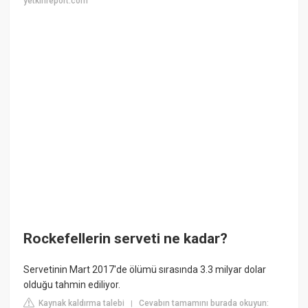
yetkinreport.com
Rockefellerin serveti ne kadar?
Servetinin Mart 2017'de ölümü sırasında 3.3 milyar dolar
olduğu tahmin ediliyor.
Kaynak kaldırma talebi
Cevabın tamamını burada okuyun:
|