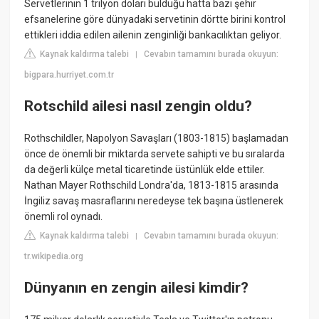
Servetlerinin 1 trilyon doları bulduğu hatta bazı şehir
efsanelerine göre dünyadaki servetinin dörtte birini kontrol
ettikleri iddia edilen ailenin zenginliği bankacılıktan geliyor.
Kaynak kaldırma talebi
Cevabın tamamını burada okuyun:
|
bigpara.hurriyet.com.tr
Rotschild ailesi nasıl zengin oldu?
Rothschildler, Napolyon Savaşları (1803-1815) başlamadan
önce de önemli bir miktarda servete sahipti ve bu sıralarda
da değerli külçe metal ticaretinde üstünlük elde ettiler.
Nathan Mayer Rothschild Londra'da, 1813-1815 arasında
İngiliz savaş masraflarını neredeyse tek başına üstlenerek
önemli rol oynadı.
Kaynak kaldırma talebi
Cevabın tamamını burada okuyun:
|
tr.wikipedia.org
Dünyanın en zengin ailesi kimdir?