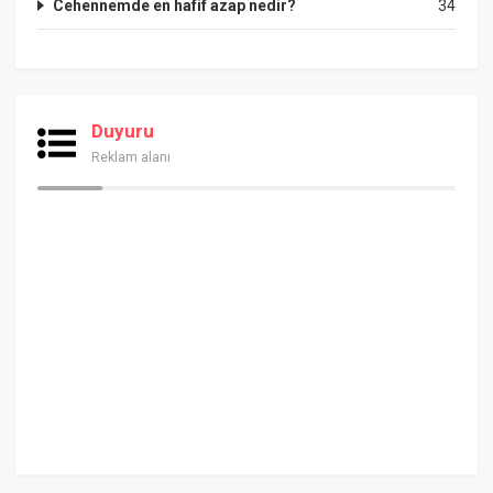
Cehennemde en hafif azap nedir?
34
Duyuru
Reklam alanı