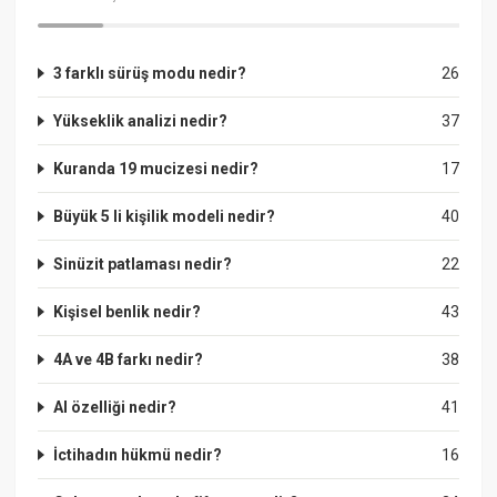
3 farklı sürüş modu nedir?
26
Yükseklik analizi nedir?
37
Kuranda 19 mucizesi nedir?
17
Büyük 5 li kişilik modeli nedir?
40
Sinüzit patlaması nedir?
22
Kişisel benlik nedir?
43
4A ve 4B farkı nedir?
38
Al özelliği nedir?
41
İctihadın hükmü nedir?
16