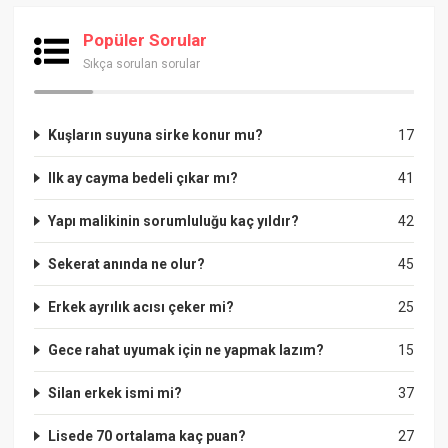
Popüler Sorular
Sıkça sorulan sorular
Kuşların suyuna sirke konur mu?
17
Ilk ay cayma bedeli çıkar mı?
41
Yapı malikinin sorumluluğu kaç yıldır?
42
Sekerat anında ne olur?
45
Erkek ayrılık acısı çeker mi?
25
Gece rahat uyumak için ne yapmak lazım?
15
Silan erkek ismi mi?
37
Lisede 70 ortalama kaç puan?
27