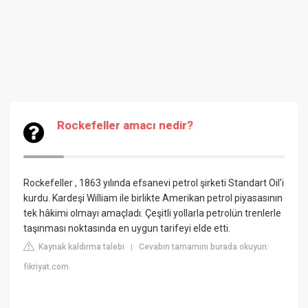
Rockefeller amacı nedir?
Rockefeller , 1863 yılında efsanevi petrol şirketi
Standart Oil
'i
kurdu. Kardeşi William ile birlikte Amerikan petrol piyasasının
tek hâkimi olmayı amaçladı. Çeşitli yollarla petrolün trenlerle
taşınması noktasında en uygun tarifeyi elde etti.
Kaynak kaldırma talebi
Cevabın tamamını burada okuyun:
|
fikriyat.com