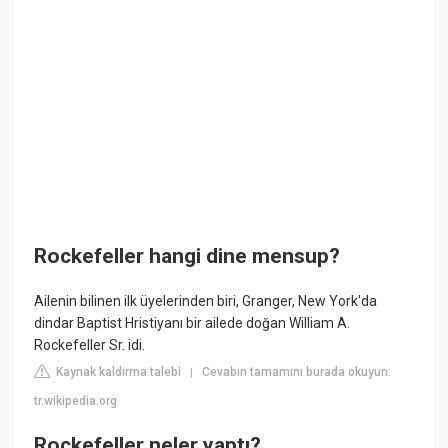
Rockefeller hangi dine mensup?
Ailenin bilinen ilk üyelerinden biri, Granger, New York'da
dindar Baptist Hristiyanı bir ailede doğan William A.
Rockefeller Sr. idi.
Kaynak kaldırma talebi
Cevabın tamamını burada okuyun:
|
tr.wikipedia.org
Rockefeller neler yaptı?