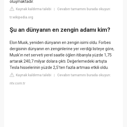
oluşmaktadır.
Kaynak kaldırma talebi
Cevabın tamamını burada okuyun:
|
tr.wikipedia.org
Şu an dünyanın en zengin adamı kim?
Elon Musk, yeniden dünyanın en zengin isimi oldu. Forbes
dergisinin dünyanın en zenginlerine yer verdiği listeye göre,
Musk'ın net serveti yerel saatle öğlen itibarıyla yüzde 1,75
artarak 240,7 milyar dolara çıktı. Değerlemedeki artışta
Tesla hisselerinin yüzde 2,5'ten fazla artması etkili oldu.
Kaynak kaldırma talebi
Cevabın tamamını burada okuyun:
|
ntv.com.tr