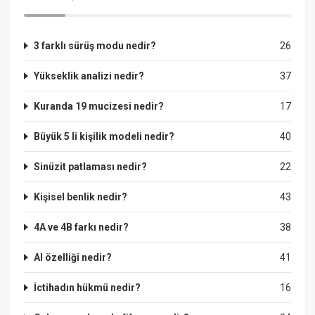
3 farklı sürüş modu nedir?
26
Yükseklik analizi nedir?
37
Kuranda 19 mucizesi nedir?
17
Büyük 5 li kişilik modeli nedir?
40
Sinüzit patlaması nedir?
22
Kişisel benlik nedir?
43
4A ve 4B farkı nedir?
38
Al özelliği nedir?
41
İctihadın hükmü nedir?
16