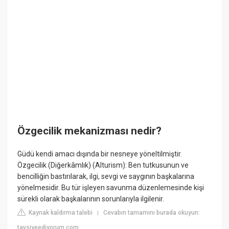
Özgecilik mekanizması nedir?
Güdü kendi amacı dışında bir nesneye yöneltilmiştir.
Özgecilik (Diğerkâmlık) (Alturism): Ben tutkusunun ve
bencilliğin bastırılarak, ilgi, sevgi ve saygının başkalarına
yönelmesidir. Bu tür işleyen savunma düzenlemesinde kişi
sürekli olarak başkalarının sorunlarıyla ilgilenir.
Kaynak kaldırma talebi
Cevabın tamamını burada okuyun:
|
tavsiyeediyorum.com