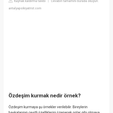
Kaynak kaldırma talebi
Cevabın tamamını burada okuyun:
|
antalyapsikiyatrist.com
Özdeşim kurmak nedir örnek?
Özdeşim kurmaya şu örnekler verilebilir: Bireylerin
başkalarının çeşitli özelliklerini özenerek onlar gibi olmaya