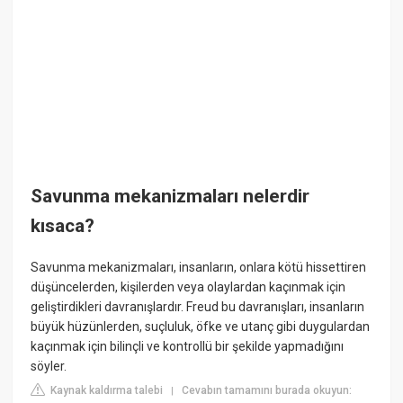
Savunma mekanizmaları nelerdir
kısaca?
Savunma mekanizmaları, insanların, onlara kötü hissettiren
düşüncelerden, kişilerden veya olaylardan kaçınmak için
geliştirdikleri davranışlardır. Freud bu davranışları, insanların
büyük hüzünlerden, suçluluk, öfke ve utanç gibi duygulardan
kaçınmak için bilinçli ve kontrollü bir şekilde yapmadığını
söyler.
Kaynak kaldırma talebi
Cevabın tamamını burada okuyun:
|