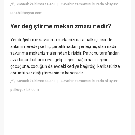
Kaynak kaldırma talebi
Cevabın tamamını burada okuyun:
|
rehabilitasyon.com
Yer değiştirme mekanizması nedir?
Yer değiştirme savunma mekanizması, halk içerisinde
anlamı neredeyse hiç çarpıtılmadan yerleşmiş olan nadir
savunma mekanizmalarından birisidir. Patronu tarafından
azarlanan babanın eve gelip, eşine bağırması, eşinin
çocuğuna, çocuğun da evdeki kediye bağırdığı karikatürize
görüntü yer değiştirmenin ta kendisidir.
Kaynak kaldırma talebi
Cevabın tamamını burada okuyun:
|
psikogozluk.com