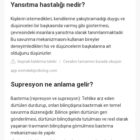
Yansıtma hastalığı nedir?
Kişilerin istemedikleri, kendilerine yakıştıramadığı duygu ve
düşünceleri bir başkasında varmış gibi göstermesi,
çevresindeki insanlara yansıtma olarak tanımlanmaktadır.
Bu savunma mekanizmasını kullanan bireyler
deneyimledikleri his ve düşüncelerin başkalarına ait
olduğunu düşünürler.
Kaynak kaldırma talebi
Cevabın tamamını burada okuyun:
|
app.evimdekipsikolog.com
Supresyon ne anlama gelir?
Bastırma (represyon ve supresyon): Tehlike arz eden
dürtüleri durdurup, onları bilinçdışına bastırmak en temel
savunma düzeneğidir. Bilince gelen dürtünün geri
gönderilmesi, dürtünün bilinçdışında tutulması ve reel olarak
yaşanan travmanın bilinçdışına gömülmesi bastırma
mekanizması ile yapılır.