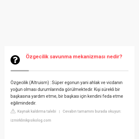
Özgecilik savunma mekanizması nedir?
Özgecilik (Altruism) :
Süper egonun yani ahlak ve vicdanın
yoğun olması durumlarında görülmektedir. Kişi sürekli bir
başkasına yardım etme, bir başkası için kendini feda etme
eğilimindedir.
Kaynak kaldırma talebi
Cevabın tamamını burada okuyun:
|
izmirklinikpsikolog.com