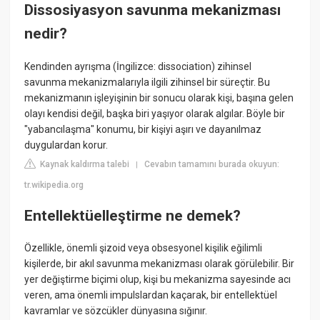
Dissosiyasyon savunma mekanizması
nedir?
Kendinden ayrışma (İngilizce: dissociation) zihinsel
savunma mekanizmalarıyla ilgili zihinsel bir süreçtir. Bu
mekanizmanın işleyişinin bir sonucu olarak kişi, başına gelen
olayı kendisi değil, başka biri yaşıyor olarak algılar. Böyle bir
"yabancılaşma" konumu, bir kişiyi aşırı ve dayanılmaz
duygulardan korur.
Kaynak kaldırma talebi
Cevabın tamamını burada okuyun:
|
tr.wikipedia.org
Entellektüelleştirme ne demek?
Özellikle, önemli şizoid veya obsesyonel kişilik eğilimli
kişilerde, bir akıl savunma mekanizması olarak görülebilir. Bir
yer değiştirme biçimi olup, kişi bu mekanizma sayesinde acı
veren, ama önemli impulslardan kaçarak, bir entellektüel
kavramlar ve sözcükler dünyasına sığınır.