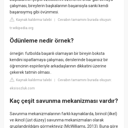
çalışması, bireylerin başkalarının başarısıyla sanki kendi
başarısıymış gibi övünmesi.
Kaynak kaldırma talebi
Cevabın tamamını burada okuyun:
|
tr.wikipedia.org
Ödünleme nedir örnek?
örneğin: futbolda başarılı olamayan bir bireyin boksta
kendini ispatlamaya çalışması, derslerinde başarısız bir
öğrencinin espirileriyle arkadaşlarının dikkatini üzerine
çekerek tatmin olması..
Kaynak kaldırma talebi
Cevabın tamamını burada okuyun:
|
eksisozluk.com
Kaç çeşit savunma mekanizması vardır?
Savunma mekanizmalarının farklı kaynaklarda, birincil (ilkel)
ve ikincil (üst düzey) savunma mekanizmaları olarak
gruplandırıldığını görmekteyiz (McWilliams, 2013). Buna göre