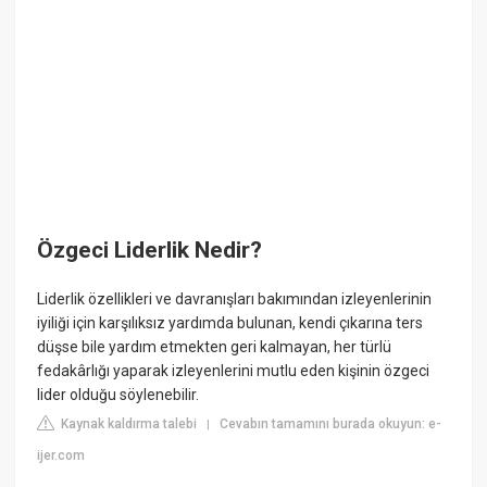
Özgeci Liderlik Nedir?
Liderlik özellikleri ve davranışları bakımından izleyenlerinin
iyiliği için karşılıksız yardımda bulunan, kendi çıkarına ters
düşse bile yardım etmekten geri kalmayan, her türlü
fedakârlığı yaparak izleyenlerini mutlu eden kişinin özgeci
lider olduğu söylenebilir.
Kaynak kaldırma talebi
Cevabın tamamını burada okuyun: e-
|
ijer.com