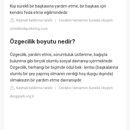
Kişi sürekli bir başkasına yardım etme, bir başkası için
kendini feda etme eğilimindedir.
Kaynak kaldırma talebi
Cevabın tamamını burada okuyun:
|
izmirklinikpsikolog.com
Özgecilik boyutu nedir?
Özgecilik; yardım etme, sorumluluk üstlenme, bağışta
bulunma gibi birçok olumlu sosyal davranışı içermektedir.
Özgecilik, herhangi bir biçimde ödül bek- lentisi (başkalarına
olumlu bir şey yapmış olmanın verdiği hoş duygu dışında)
olmaksızın bir yardım etme davranışıdır.
Kaynak kaldırma talebi
Cevabın tamamını burada okuyun:
|
dergipark.org.tr