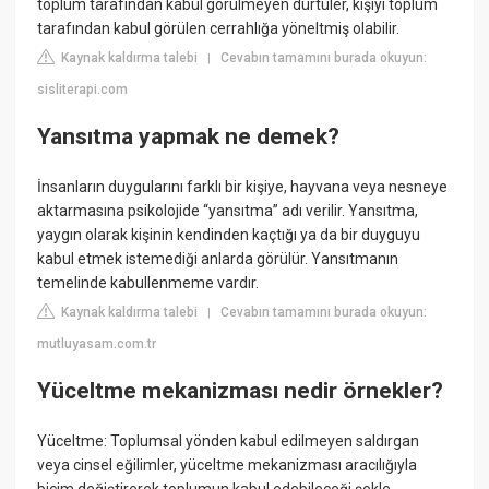
toplum tarafından kabul görülmeyen dürtüler, kişiyi toplum
tarafından kabul görülen cerrahlığa yöneltmiş olabilir.
Kaynak kaldırma talebi
Cevabın tamamını burada okuyun:
|
sisliterapi.com
Yansıtma yapmak ne demek?
İnsanların duygularını farklı bir kişiye, hayvana veya nesneye
aktarmasına psikolojide “yansıtma” adı verilir. Yansıtma,
yaygın olarak kişinin kendinden kaçtığı ya da bir duyguyu
kabul etmek istemediği anlarda görülür. Yansıtmanın
temelinde kabullenmeme vardır.
Kaynak kaldırma talebi
Cevabın tamamını burada okuyun:
|
mutluyasam.com.tr
Yüceltme mekanizması nedir örnekler?
Yüceltme: Toplumsal yönden kabul edilmeyen saldırgan
veya cinsel eğilimler, yüceltme mekanizması aracılığıyla
biçim değiştirerek toplumun kabul edebileceği şekle