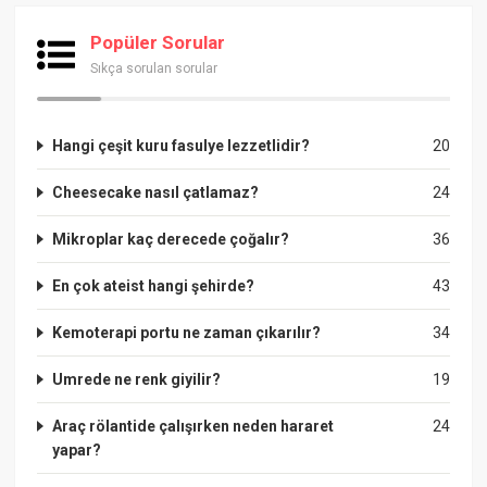
Popüler Sorular
Sıkça sorulan sorular
Hangi çeşit kuru fasulye lezzetlidir?
20
Cheesecake nasıl çatlamaz?
24
Mikroplar kaç derecede çoğalır?
36
En çok ateist hangi şehirde?
43
Kemoterapi portu ne zaman çıkarılır?
34
Umrede ne renk giyilir?
19
Araç rölantide çalışırken neden hararet
24
yapar?