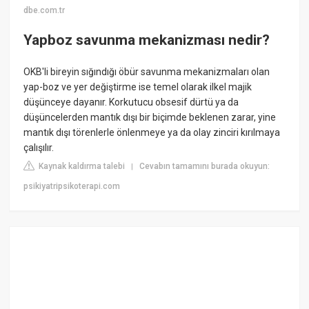
dbe.com.tr
Yapboz savunma mekanizması nedir?
OKB'li bireyin sığındığı öbür savunma mekanizmaları olan
yap-boz ve yer değiştirme ise temel olarak ilkel majik
düşünceye dayanır. Korkutucu obsesif dürtü ya da
düşüncelerden mantık dışı bir biçimde beklenen zarar, yine
mantık dışı törenlerle önlenmeye ya da olay zinciri kırılmaya
çalışılır.
Kaynak kaldırma talebi
Cevabın tamamını burada okuyun:
|
psikiyatripsikoterapi.com