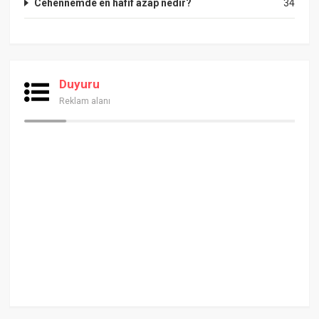
Cehennemde en hafif azap nedir?
34
Duyuru
Reklam alanı