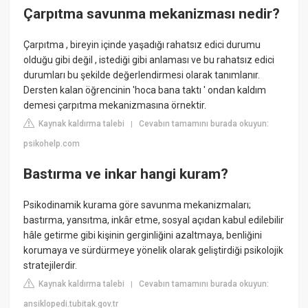
Çarpıtma savunma mekanizması nedir?
Çarpıtma , bireyin içinde yaşadığı rahatsız edici durumu
olduğu gibi değil , istediği gibi anlaması ve bu rahatsız edici
durumları bu şekilde değerlendirmesi olarak tanımlanır.
Dersten kalan öğrencinin 'hoca bana taktı ' ondan kaldım
demesi çarpıtma mekanizmasına örnektir.
Kaynak kaldırma talebi
Cevabın tamamını burada okuyun:
|
psikohelp.com
Bastırma ve inkar hangi kuram?
Psikodinamik kurama göre savunma mekanizmaları;
bastırma, yansıtma, inkâr etme, sosyal açıdan kabul edilebilir
hâle getirme gibi kişinin gerginliğini azaltmaya, benliğini
korumaya ve sürdürmeye yönelik olarak geliştirdiği psikolojik
stratejilerdir.
Kaynak kaldırma talebi
Cevabın tamamını burada okuyun:
|
ansiklopedi.tubitak.gov.tr