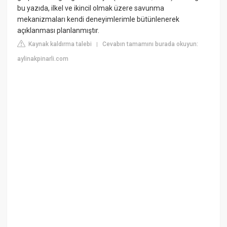
bu yazıda, ilkel ve ikincil olmak üzere savunma
mekanizmaları kendi deneyimlerimle bütünlenerek
açıklanması planlanmıştır.
Kaynak kaldırma talebi
Cevabın tamamını burada okuyun:
|
aylinakpinarli.com