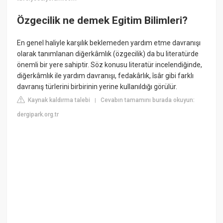
Özgecilik ne demek Egitim Bilimleri?
En genel haliyle karşılık beklemeden yardım etme davranışı
olarak tanımlanan diğerkâmlık (özgecilik) da bu literatürde
önemli bir yere sahiptir. Söz konusu literatür incelendiğinde,
diğerkâmlık ile yardım davranışı, fedakârlık, îsâr gibi farklı
davranış türlerini birbirinin yerine kullanıldığı görülür.
Kaynak kaldırma talebi
Cevabın tamamını burada okuyun:
|
dergipark.org.tr