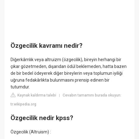
Özgecilik kavramı nedir?
Diğerkâmlık veya altruizm (özgecilik), bireyin herhangi bir
çıkar gözetmeden, dışarıdan ödül beklemeden, hatta bazen
de bir bedel ödeyerek diğer bireylerin veya toplumun iyiliği
uğruna fedakârlıkta bulunmasını prensip edinen bir
tutumdur.
Kaynak kaldırma talebi
Cevabın tamamını burada okuyun:
|
tr.wikipedia.org
Özgecilik nedir kpss?
Özgecilik (Altruism) :