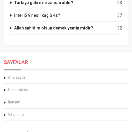
Tarlaya gübre ne zaman atılır?
23
Intel i5 9 nesil kaç GHz?
37
Allah şahidim olsun demek yemin midir?
32
SAYFALAR
Ana sayfa
Hakkimizda
İletişim
Vitaminler