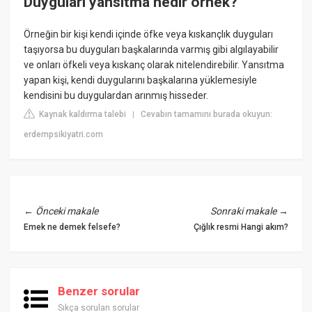
Duyguları yansıtma nedir örnek?
Örneğin bir kişi kendi içinde öfke veya kıskançlık duyguları
taşıyorsa bu duyguları başkalarında varmış gibi algılayabilir
ve onları öfkeli veya kıskanç olarak nitelendirebilir. Yansıtma
yapan kişi, kendi duygularını başkalarına yüklemesiyle
kendisini bu duygulardan arınmış hisseder.
Kaynak kaldırma talebi
Cevabın tamamını burada okuyun:
|
erdempsikiyatri.com
←
Önceki makale
Sonraki makale
→
Emek ne demek felsefe?
Çığlık resmi Hangi akım?
Benzer sorular
Sıkça sorulan sorular