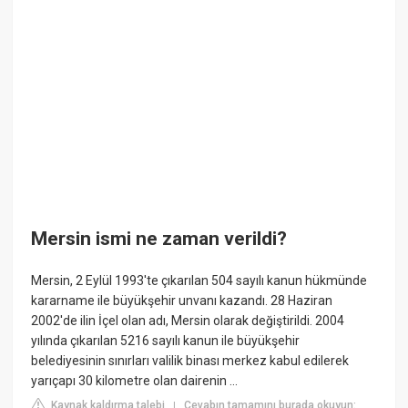
Mersin ismi ne zaman verildi?
Mersin, 2 Eylül 1993'te çıkarılan 504 sayılı kanun hükmünde
kararname ile büyükşehir unvanı kazandı. 28 Haziran
2002'de ilin İçel olan adı, Mersin olarak değiştirildi. 2004
yılında çıkarılan 5216 sayılı kanun ile büyükşehir
belediyesinin sınırları valilik binası merkez kabul edilerek
yarıçapı 30 kilometre olan dairenin ...
Kaynak kaldırma talebi
Cevabın tamamını burada okuyun:
|