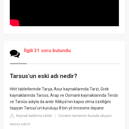
İlgili 31 soru bulundu
Tarsus'un eski adı nedir?
Hitit tabletlerinde Tarşa, Asur kaynaklarında Tarzi, Grek
kaynaklarında Tarsos; Arap ve Osmanlı kaynaklarında Tersîs
ve Tarsûs adıyla da anılır. Kilikya'nın kapısı olma özelliğini
taşıyan Tarsus'un kuruluşu 8 bin yıl öncesine dayanır.
Kaynak kaldırma talebi
Cevabın tamamını burada okuyun:
|
tarsus.edu.tr