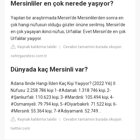
Mersinliler en çok nerede yaşıyor?
Yapılan bir araştırmada Mersin'de Mersinlilerden sonra en
çok hangi nüfusun olduğu gözler önüne serilmiş. Mersin'de
en çok yaşayan ikinci nüfus; Urfalılar. Evet Mersin'de en çok
Urfalılar yaşıyor.
Kaynak kaldırma talebi
Cevabın tamamını burada okuyun:
|
sehirgazetesi.com.tr
Dünyada kaç Mersinli var?
Adana İlinde Hangi İlden Kaç Kişi Yaşıyor? (2022 Yılı) İl
Nüfusu: 2.258.786 kişi 1-#Adanalı: 1.318.746 kişi; 2-
#Şanlıurfalı: 110.623 kişi; 3-#Mardinli: 105.494 kişi; 4-
#Osmaniyeli: 79.794 kişi; 5-#Diyarbakırlı: 71.522 kişi; 6-
#Mersinli: 55.364 kişi; 7-#Adıyamanlı: 52.749…
Kaynak kaldırma talebi
Cevabın tamamını burada okuyun:
|
twitter.com