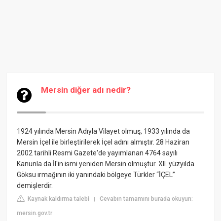
Mersin diğer adı nedir?
1924 yılında Mersin Adıyla Vilayet olmuş, 1933 yılında da
Mersin İçel ile birleştirilerek İçel adını almıştır. 28 Haziran
2002 tarihli Resmi Gazete'de yayımlanan 4764 sayılı
Kanunla da İl'in ismi yeniden Mersin olmuştur. XII. yüzyılda
Göksu ırmağının iki yanındaki bölgeye Türkler “İÇEL”
demişlerdir.
Kaynak kaldırma talebi
Cevabın tamamını burada okuyun:
|
mersin.gov.tr