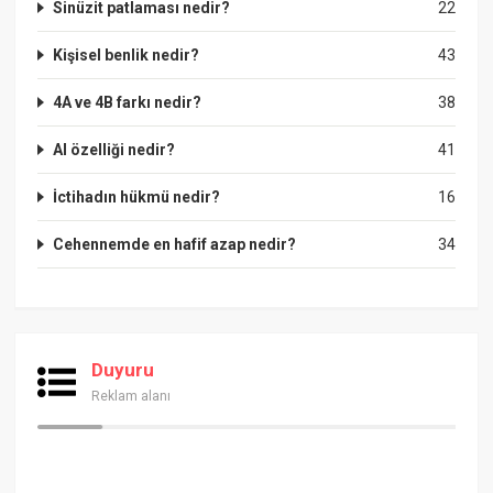
Sinüzit patlaması nedir?
22
Kişisel benlik nedir?
43
4A ve 4B farkı nedir?
38
Al özelliği nedir?
41
İctihadın hükmü nedir?
16
Cehennemde en hafif azap nedir?
34
Duyuru
Reklam alanı