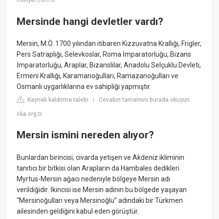
milliyet.com.tr
Mersinde hangi devletler vardı?
Mersin, M.Ö. 1700 yılından itibaren Kizzuvatna Krallığı, Frigler,
Pers Satraplığı, Selevkoslar, Roma İmparatorluğu, Bizans
İmparatorluğu, Araplar, Bizanslılar, Anadolu Selçuklu Devleti,
Ermeni Krallığı, Karamanoğulları, Ramazanoğulları ve
Osmanlı uygarlıklarına ev sahipliği yapmıştır.
Kaynak kaldırma talebi
Cevabın tamamını burada okuyun:
|
cka.org.tr
Mersin ismini nereden alıyor?
Bunlardan birincisi, civarda yetişen ve Akdeniz ikliminin
tanıtıcı bir bitkisi olan Arapların da Hambales dedikleri
Myrtus-Mersin ağacı nedeniyle bölgeye Mersin adı
verildiğidir. İkincisi ise Mersin adının bu bölgede yaşayan
“Mersinoğulları veya Mersinoğlu” adındaki bir Türkmen
ailesinden geldiğini kabul eden görüştür.