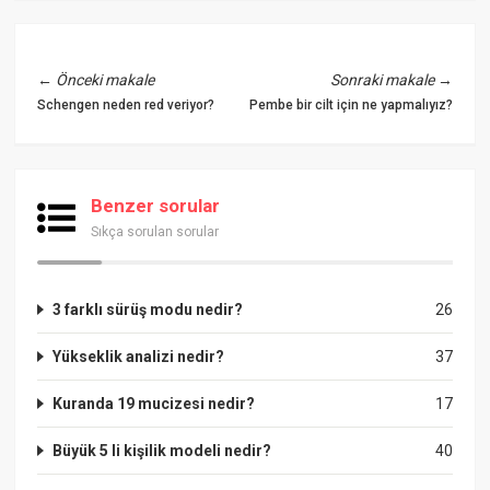
←
Önceki makale
Sonraki makale
→
Schengen neden red veriyor?
Pembe bir cilt için ne yapmalıyız?
Benzer sorular
Sıkça sorulan sorular
3 farklı sürüş modu nedir?
26
Yükseklik analizi nedir?
37
Kuranda 19 mucizesi nedir?
17
Büyük 5 li kişilik modeli nedir?
40