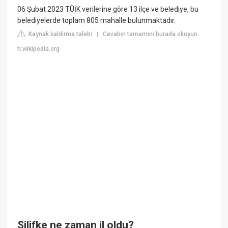
06 Şubat 2023 TÜİK verilerine göre 13 ilçe ve belediye, bu
belediyelerde toplam 805 mahalle bulunmaktadır.
Kaynak kaldırma talebi
Cevabın tamamını burada okuyun:
|
tr.wikipedia.org
Silifke ne zaman il oldu?