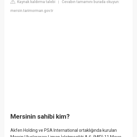
Kaynak kaldırma talebi
Cevabın tamamını burada okuyun:
|
mersin.tarimorman.gov.tr
Mersinin sahibi kim?
Akfen Holding ve PSA International ortaklığında kurulan