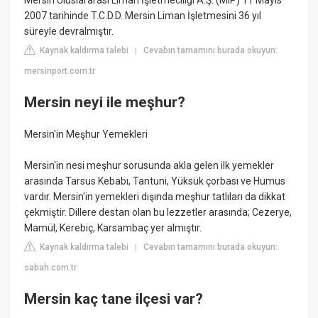
Mersin Uluslararası Liman İşletmeciliği A.Ş. (MIP) 11 Mayıs
2007 tarihinde T.C.D.D. Mersin Liman İşletmesini 36 yıl
süreyle devralmıştır.
Kaynak kaldırma talebi
Cevabın tamamını burada okuyun:
|
mersinport.com.tr
Mersin neyi ile meşhur?
Mersin'in Meşhur Yemekleri
Mersin'in nesi meşhur sorusunda akla gelen ilk yemekler
arasında Tarsus Kebabı, Tantuni, Yüksük çorbası ve Humus
vardır. Mersin'in yemekleri dışında meşhur tatlıları da dikkat
çekmiştir. Dillere destan olan bu lezzetler arasında; Cezerye,
Mamül, Kerebiç, Karsambaç yer almıştır.
Kaynak kaldırma talebi
Cevabın tamamını burada okuyun:
|
sabah.com.tr
Mersin kaç tane ilçesi var?