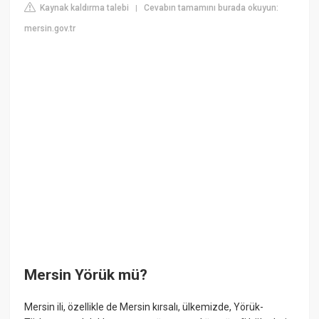
Kaynak kaldırma talebi
Cevabın tamamını burada okuyun:
|
mersin.gov.tr
Mersin Yörük mü?
Mersin ili, özellikle de Mersin kırsalı, ülkemizde, Yörük-