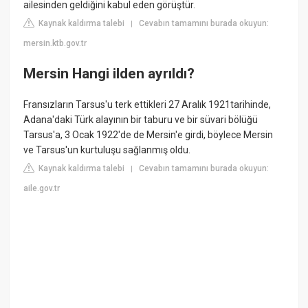
ailesinden geldiğini kabul eden görüştür.
Kaynak kaldırma talebi
Cevabın tamamını burada okuyun:
|
mersin.ktb.gov.tr
Mersin Hangi ilden ayrıldı?
Fransızların Tarsus'u terk ettikleri 27 Aralık 1921tarihinde,
Adana'daki Türk alayının bir taburu ve bir süvari bölüğü
Tarsus'a, 3 Ocak 1922'de de Mersin'e girdi, böylece Mersin
ve Tarsus'un kurtuluşu sağlanmış oldu.
Kaynak kaldırma talebi
Cevabın tamamını burada okuyun:
|
aile.gov.tr