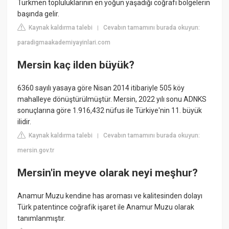
Türkmen topluluklarının en yoğun yaşadığı coğrafi bölgelerin
başında gelir.
Kaynak kaldırma talebi
Cevabın tamamını burada okuyun:
|
paradigmaakademiyayinlari.com
Mersin kaç ilden büyük?
6360 sayılı yasaya göre Nisan 2014 itibariyle 505 köy
mahalleye dönüştürülmüştür. Mersin, 2022 yılı sonu ADNKS
sonuçlarına göre 1.916,432 nüfus ile Türkiye'nin 11. büyük
ilidir.
Kaynak kaldırma talebi
Cevabın tamamını burada okuyun:
|
mersin.gov.tr
Mersin'in meyve olarak neyi meşhur?
Anamur Muzu kendine has aroması ve kalitesinden dolayı
Türk patentince coğrafik işaret ile Anamur Muzu olarak
tanımlanmıştır.