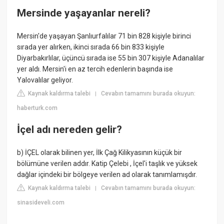
Mersinde yaşayanlar nereli?
Mersin'de yaşayan Şanlıurfalılar 71 bin 828 kişiyle birinci
sırada yer alırken, ikinci sırada 66 bin 833 kişiyle
Diyarbakırlılar, üçüncü sırada ise 55 bin 307 kişiyle Adanalılar
yer aldı. Mersin'i en az tercih edenlerin başında ise
Yalovalılar geliyor.
Kaynak kaldırma talebi
Cevabın tamamını burada okuyun:
|
haberturk.com
İçel adı nereden gelir?
b) İÇEL olarak bilinen yer, İlk Çağ Kilikyasının küçük bir
bölümüne verilen addır. Katip Çelebi , İçel'i taşlık ve yüksek
dağlar içindeki bir bölgeye verilen ad olarak tanımlamışdır.
Kaynak kaldırma talebi
Cevabın tamamını burada okuyun:
|
sinasideveli.com