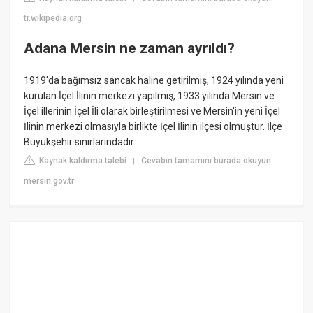
tr.wikipedia.org
Adana Mersin ne zaman ayrıldı?
1919'da bağımsız sancak haline getirilmiş, 1924 yılında yeni
kurulan İçel İlinin merkezi yapılmış, 1933 yılında Mersin ve
İçel illerinin İçel İli olarak birleştirilmesi ve Mersin'in yeni İçel
İlinin merkezi olmasıyla birlikte İçel İlinin ilçesi olmuştur. İlçe
Büyükşehir sınırlarındadır.
Kaynak kaldırma talebi
Cevabın tamamını burada okuyun:
|
mersin.gov.tr