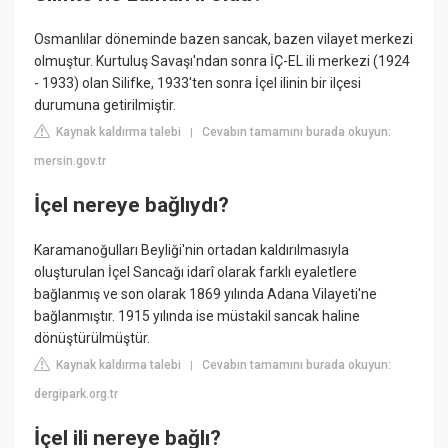
Osmanlılar döneminde bazen sancak, bazen vilayet merkezi
olmuştur. Kurtuluş Savaşı'ndan sonra İÇ-EL ili merkezi (1924
- 1933) olan Silifke, 1933'ten sonra İçel ilinin bir ilçesi
durumuna getirilmiştir.
Kaynak kaldırma talebi
Cevabın tamamını burada okuyun:
|
mersin.gov.tr
İçel nereye bağlıydı?
Karamanoğulları Beyliği'nin ortadan kaldırılmasıyla
oluşturulan İçel Sancağı idarî olarak farklı eyaletlere
bağlanmış ve son olarak 1869 yılında Adana Vilayeti'ne
bağlanmıştır. 1915 yılında ise müstakil sancak haline
dönüştürülmüştür.
Kaynak kaldırma talebi
Cevabın tamamını burada okuyun:
|
dergipark.org.tr
İçel ili nereye bağlı?