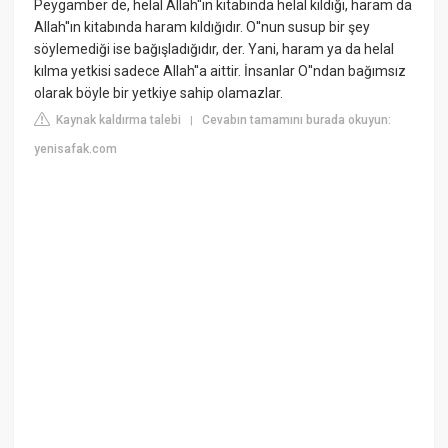
Peygamber de, helal Allah''ın kitabında helal kıldığı, haram da
Allah''ın kitabında haram kıldığıdır. O''nun susup bir şey
söylemediği ise bağışladığıdır, der. Yani, haram ya da helal
kılma yetkisi sadece Allah''a aittir. İnsanlar O''ndan bağımsız
olarak böyle bir yetkiye sahip olamazlar.
Kaynak kaldırma talebi
Cevabın tamamını burada okuyun:
|
yenisafak.com