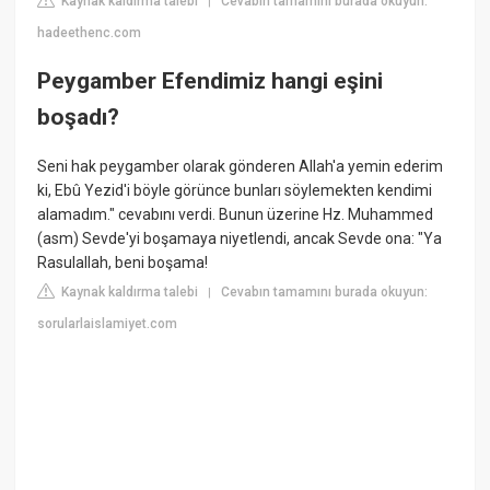
Kaynak kaldırma talebi
Cevabın tamamını burada okuyun:
|
hadeethenc.com
Peygamber Efendimiz hangi eşini
boşadı?
Seni hak peygamber olarak gönderen Allah'a yemin ederim
ki, Ebû Yezid'i böyle görünce bunları söylemekten kendimi
alamadım." cevabını verdi. Bunun üzerine Hz. Muhammed
(asm) Sevde'yi boşamaya niyetlendi, ancak Sevde ona: "Ya
Rasulallah, beni boşama!
Kaynak kaldırma talebi
Cevabın tamamını burada okuyun:
|
sorularlaislamiyet.com