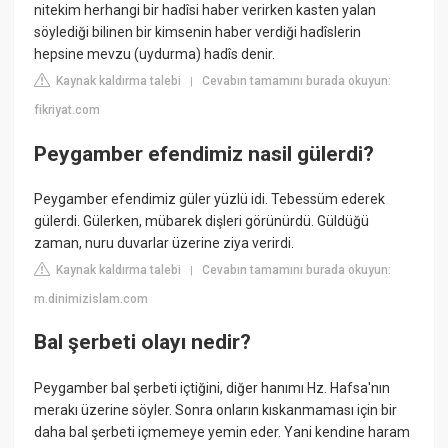
nitekim herhangi bir hadîsi haber verirken kasten yalan
söylediği bilinen bir kimsenin haber verdiği hadîslerin
hepsine mevzu (uydurma) hadîs denir.
Kaynak kaldırma talebi
Cevabın tamamını burada okuyun:
|
fikriyat.com
Peygamber efendimiz nasil gülerdi?
Peygamber efendimiz güler yüzlü idi. Tebessüm ederek
gülerdi. Gülerken, mübarek dişleri görünürdü. Güldüğü
zaman, nuru duvarlar üzerine ziya verirdi.
Kaynak kaldırma talebi
Cevabın tamamını burada okuyun:
|
m.dinimizislam.com
Bal şerbeti olayı nedir?
Peygamber bal şerbeti içtiğini, diğer hanımı Hz. Hafsa'nın
merakı üzerine söyler. Sonra onların kıskanmaması için bir
daha bal şerbeti içmemeye yemin eder. Yani kendine haram