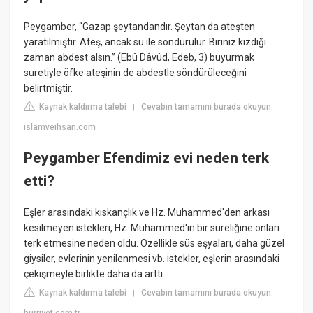
Peygamber, “Gazap şeytandandır. Şeytan da ateşten
yaratılmıştır. Ateş, ancak su ile söndürülür. Biriniz kızdığı
zaman abdest alsın.” (Ebû Dâvûd, Edeb, 3) buyurmak
suretiyle öfke ateşinin de abdestle söndürüleceğini
belirtmiştir.
Kaynak kaldırma talebi
Cevabın tamamını burada okuyun:
|
islamveihsan.com
Peygamber Efendimiz evi neden terk
etti?
Eşler arasındaki kıskançlık ve Hz. Muhammed'den arkası
kesilmeyen istekleri, Hz. Muhammed'in bir süreliğine onları
terk etmesine neden oldu. Özellikle süs eşyaları, daha güzel
giysiler, evlerinin yenilenmesi vb. istekler, eşlerin arasındaki
çekişmeyle birlikte daha da arttı.
Kaynak kaldırma talebi
Cevabın tamamını burada okuyun:
|