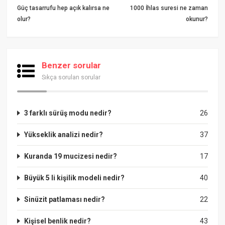
Güç tasarrufu hep açık kalırsa ne
1000 İhlas suresi ne zaman
olur?
okunur?
Benzer sorular
Sıkça sorulan sorular
3 farklı sürüş modu nedir?
26
Yükseklik analizi nedir?
37
Kuranda 19 mucizesi nedir?
17
Büyük 5 li kişilik modeli nedir?
40
Sinüzit patlaması nedir?
22
Kişisel benlik nedir?
43