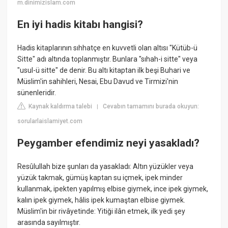
m.dinimizislam.com
En iyi hadis kitabı hangisi?
Hadis kitaplarının sıhhatçe en kuvvetli olan altısı "Kütüb-ü
Sitte" adı altında toplanmıştır. Bunlara "sıhah-i sitte" veya
"usul-ü sitte" de denir. Bu altı kitaptan ilk beşi Buhari ve
Müslim'in sahihleri, Nesai, Ebu Davud ve Tirmizi'nin
sünenleridir.
Kaynak kaldırma talebi
Cevabın tamamını burada okuyun:
|
sorularlaislamiyet.com
Peygamber efendimiz neyi yasakladı?
Resûlullah bize şunları da yasakladı: Altın yüzükler veya
yüzük takmak, gümüş kaptan su içmek, ipek minder
kullanmak, ipekten yapılmış elbise giymek, ince ipek giymek,
kalın ipek giymek, hâlis ipek kumaştan elbise giymek.
Müslim'in bir rivâyetinde: Yitiği ilân etmek, ilk yedi şey
arasında sayılmıştır.