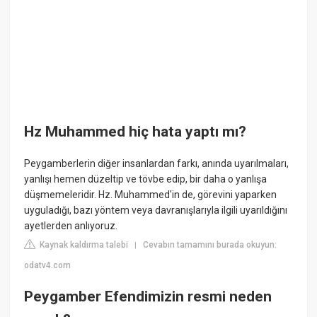
Hz Muhammed hiç hata yaptı mı?
Peygamberlerin diğer insanlardan farkı, anında uyarılmaları,
yanlışı hemen düzeltip ve tövbe edip, bir daha o yanlışa
düşmemeleridir. Hz. Muhammed'in de, görevini yaparken
uyguladığı, bazı yöntem veya davranışlarıyla ilgili uyarıldığını
ayetlerden anlıyoruz.
Kaynak kaldırma talebi
Cevabın tamamını burada okuyun:
|
odatv4.com
Peygamber Efendimizin resmi neden