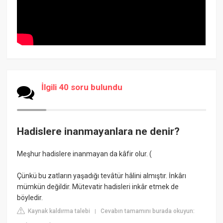
İlgili 40 soru bulundu
Hadislere inanmayanlara ne denir?
Meşhur hadislere inanmayan da kâfir olur. (
Çünkü bu zatların yaşadığı tevâtür hâlini almıştır. İnkârı
mümkün değildir. Mütevatir hadisleri inkâr etmek de
böyledir.
Kaynak kaldırma talebi
Cevabın tamamını burada okuyun:
|