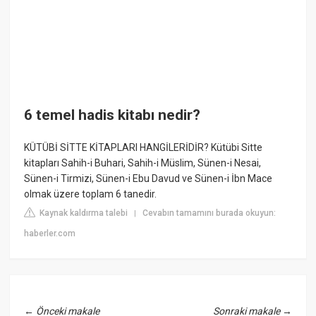
6 temel hadis kitabı nedir?
KÜTÜBİ SİTTE KİTAPLARI HANGİLERİDİR? Kütübi Sitte
kitapları Sahih-i Buhari, Sahih-i Müslim, Sünen-i Nesai,
Sünen-i Tirmizi, Sünen-i Ebu Davud ve Sünen-i İbn Mace
olmak üzere toplam 6 tanedir.
Kaynak kaldırma talebi
Cevabın tamamını burada okuyun:
|
haberler.com
←
Önceki makale
Sonraki makale
→