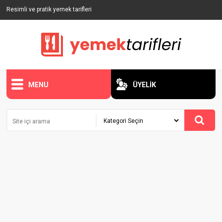
Resimli ve pratik yemek tarifleri
MENU
ÜYELİK