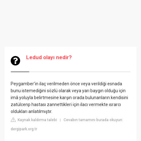
Ledud olayı nedir?
Peygamber'in ilaç verilmeden önce veya verildiği esnada
bunu istemediğini sözlü olarak veya yarı baygın olduğu için
imâ yoluyla belirtmesine karşın orada bulunanların kendisini
zatülcenp hastası zannettikleri için ilacı vermekte ısrarcı
oldukları anlatılmıştır.
Kaynak kaldırma talebi
Cevabın tamamını burada okuyun:
|
dergipark.org.tr