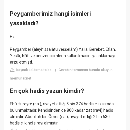
Peygamberimiz hangi isimleri
yasakladı?
Hz.
Peygamber (aleyhissalâtu vesselâm) Ya'la, Bereket, Eflah,
Yesâr, Nâfi ve benzeri isimlerin kullanılmasını yasaklamayı
arzu etmişti.
Kaynak kaldırma talebi
Cevabın tamamını burada okuyun:
|
memurlar.net
En çok hadis yazan kimdir?
Ebû Hüreyre (r.a.), rivayet ettiği 5 bin 374 hadisle ilk sırada
bulunmaktadır. Kendisinden de 800 kadar zat (ravi) hadis
almıştır. Abdullah bin Ömer (r.a.), rivayet ettiği 2 bin 630
hadisle ikinci sırayı almıştır.