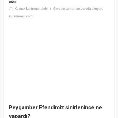
eder.
Kaynak kaldırma talebi
Cevabın tamamını burada okuyun:
|
kuranmeali.com
Peygamber Efendimiz sinirlenince ne
yapardı?