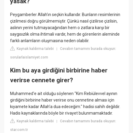
yasak?
Peygamberler Allah'ın seçkin kullarıdır. Bunların resimlerinin
çizilmesi doğru görülmemiştir. Çünkü nasıl çizilirse çizilsin,
aslının yerini tutmayacağından hem o zatlara karşı bir
saygısızlık olma ihtimali vardır, hem de görenlerin aleminde
farklı anlamların oluşmasına neden olabilir.
Kaynak kaldırma talebi
Cevabın tamamını burada okuyun:
|
sorularlaislamiyet.com
Kim bu aya girdiğini birbirine haber
verirse cennete girer?
Muhammed'e ait olduğu söylenen "Kim Rebiülevvel ayının
girdiğini birbirine haber verirse onu cennetine alması için
kıyamete kadar Allah'a dua edeceğim." hadisi sahih değildir.
Hadis kaynaklarında böyle bir rivayet bulunmamaktadır.
Kaynak kaldırma talebi
Cevabın tamamını burada okuyun:
|
star.com.tr