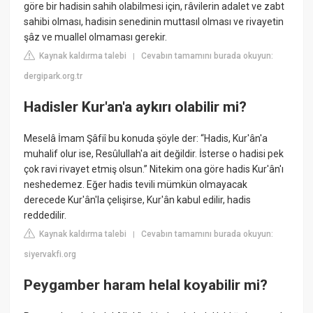
göre bir hadisin sahih olabilmesi için, râvilerin adalet ve zabt
sahibi olması, hadisin senedinin muttasıl olması ve rivayetin
şâz ve muallel olmaması gerekir.
Kaynak kaldırma talebi
Cevabın tamamını burada okuyun:
|
dergipark.org.tr
Hadisler Kur'an'a aykırı olabilir mi?
Meselâ İmam Şâfiî bu konuda şöyle der: “Hadis, Kur'ân'a
muhalif olur ise, Resûlullah'a ait değildir. İsterse o hadisi pek
çok ravi rivayet etmiş olsun.” Nitekim ona göre hadis Kur'ân'ı
neshedemez. Eğer hadis tevili mümkün olmayacak
derecede Kur'ân'la çelişirse, Kur'ân kabul edilir, hadis
reddedilir.
Kaynak kaldırma talebi
Cevabın tamamını burada okuyun:
|
siyervakfi.org
Peygamber haram helal koyabilir mi?