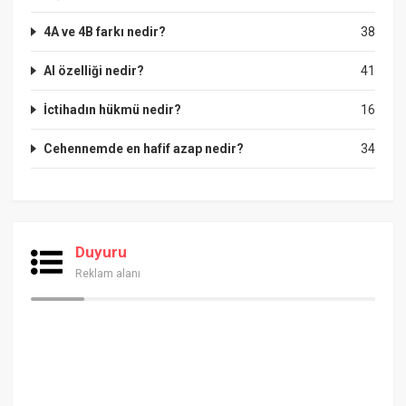
4A ve 4B farkı nedir?
38
Al özelliği nedir?
41
İctihadın hükmü nedir?
16
Cehennemde en hafif azap nedir?
34
Duyuru
Reklam alanı