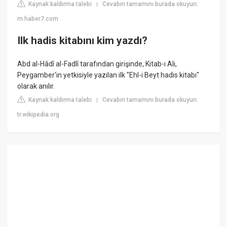
Kaynak kaldırma talebi
Cevabın tamamını burada okuyun:
|
m.haber7.com
Ilk hadis kitabını kim yazdı?
Abd al-Hâdî al-Fadlî tarafından girişinde, Kitab-ı Ali,
Peygamber'in yetkisiyle yazılan ilk "Ehl-i Beyt hadis kitabı"
olarak anılır.
Kaynak kaldırma talebi
Cevabın tamamını burada okuyun:
|
tr.wikipedia.org