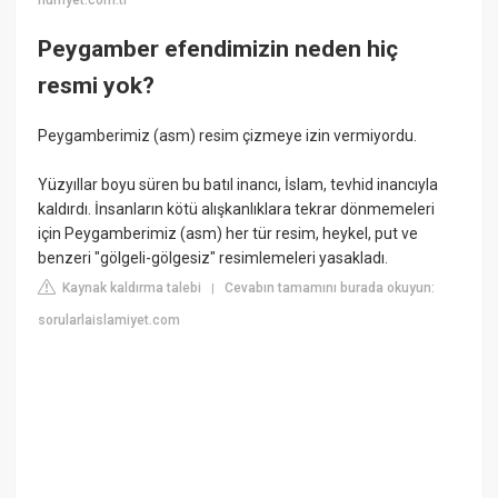
hurriyet.com.tr
Peygamber efendimizin neden hiç
resmi yok?
Peygamberimiz (asm) resim çizmeye izin vermiyordu.
Yüzyıllar boyu süren bu batıl inancı, İslam, tevhid inancıyla
kaldırdı. İnsanların kötü alışkanlıklara tekrar dönmemeleri
için Peygamberimiz (asm) her tür resim, heykel, put ve
benzeri "gölgeli-gölgesiz" resimlemeleri yasakladı.
Kaynak kaldırma talebi
Cevabın tamamını burada okuyun:
|
sorularlaislamiyet.com