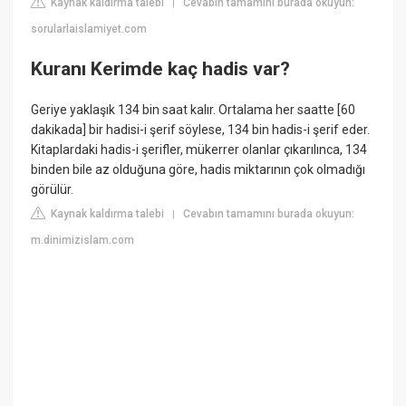
Kaynak kaldırma talebi
Cevabın tamamını burada okuyun:
|
sorularlaislamiyet.com
Kuranı Kerimde kaç hadis var?
Geriye yaklaşık 134 bin saat kalır. Ortalama her saatte [60
dakikada] bir hadisi-i şerif söylese, 134 bin hadis-i şerif eder.
Kitaplardaki hadis-i şerifler, mükerrer olanlar çıkarılınca, 134
binden bile az olduğuna göre, hadis miktarının çok olmadığı
görülür.
Kaynak kaldırma talebi
Cevabın tamamını burada okuyun:
|
m.dinimizislam.com