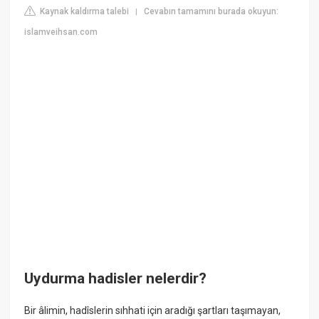
Kaynak kaldırma talebi
Cevabın tamamını burada okuyun:
|
islamveihsan.com
Uydurma hadisler nelerdir?
Bir âlimin, hadîslerin sıhhati için aradığı şartları taşımayan,