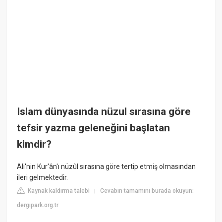
Islam dünyasında nüzul sırasına göre
tefsir yazma geleneğini başlatan
kimdir?
Ali'nin Kur'ân'ı nüzûl sırasına göre tertip etmiş olmasından
ileri gelmektedir.
Kaynak kaldırma talebi
Cevabın tamamını burada okuyun:
|
dergipark.org.tr