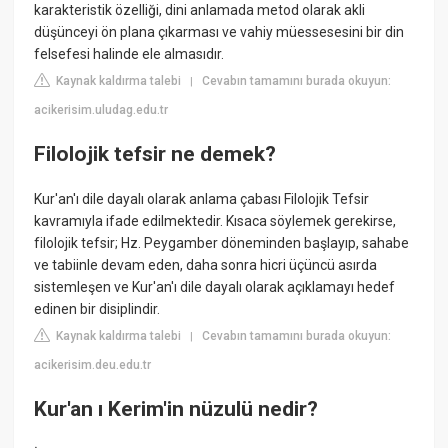
karakteristik özelliği, dini anlamada metod olarak akli
düşünceyi ön plana çıkarması ve vahiy müessesesini bir din
felsefesi halinde ele almasıdır.
Kaynak kaldırma talebi
Cevabın tamamını burada okuyun:
|
acikerisim.uludag.edu.tr
Filolojik tefsir ne demek?
Kur'an'ı dile dayalı olarak anlama çabası Filolojik Tefsir
kavramıyla ifade edilmektedir. Kısaca söylemek gerekirse,
filolojik tefsir; Hz. Peygamber döneminden başlayıp, sahabe
ve tabiinle devam eden, daha sonra hicri üçüncü asırda
sistemleşen ve Kur'an'ı dile dayalı olarak açıklamayı hedef
edinen bir disiplindir.
Kaynak kaldırma talebi
Cevabın tamamını burada okuyun:
|
acikerisim.deu.edu.tr
Kur'an ı Kerim'in nüzulü nedir?