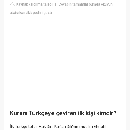
Kaynak kaldırma talebi
Cevabın tamamını burada okuyun:
|
ataturkansiklopedisi.gov.tr
Kuranı Türkçeye çeviren ilk kişi kimdir?
İlk Türkçe tefsir Hak Dini Kur'an Dili'nin müellifi Elmalılı