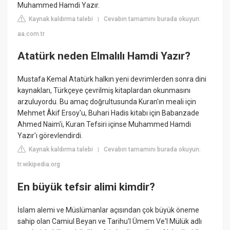
Muhammed Hamdi Yazır.
Kaynak kaldırma talebi
Cevabın tamamını burada okuyun:
|
aa.com.tr
Atatürk neden Elmalılı Hamdi Yazır?
Mustafa Kemal Atatürk halkın yeni devrimlerden sonra dini
kaynakları, Türkçeye çevrilmiş kitaplardan okunmasını
arzuluyordu. Bu amaç doğrultusunda Kuran'ın meali için
Mehmet Âkif Ersoy'u, Buhari Hadis kitabı için Babanzade
Ahmed Naim'i, Kuran Tefsiri içinse Muhammed Hamdi
Yazır'ı görevlendirdi.
Kaynak kaldırma talebi
Cevabın tamamını burada okuyun:
|
tr.wikipedia.org
En büyük tefsir alimi kimdir?
İslam alemi ve Müslümanlar açısından çok büyük öneme
sahip olan Camiul Beyan ve Tarihu'l Ümem Ve'l Mülük adlı