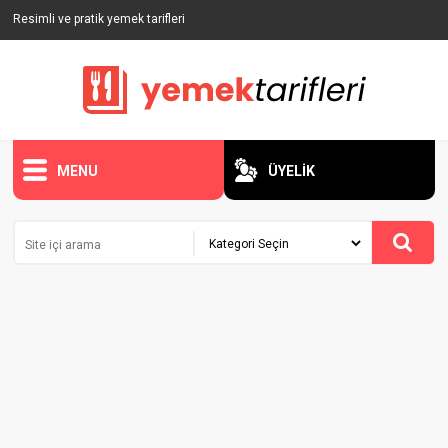
Resimli ve pratik yemek tarifleri
MENU
ÜYELİK