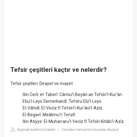
Tefsir çeşitleri kaçtır ve nelerdir?
Tefsir çeşitleri: Dirayet ve rivayet
İbn Cerîr et-Taberî: Câmiu'l-Beyân an Tefsîri'l-Kur'ân.
Ebu'l-Leys Semerkandî: Tefsîru Ebi'l-Leys.
El-Vâhidî: El-Vecîz fî Tefsîri'l-Kur'âni'l-Azîz.
El-Begavî: Meâlimu't-Tenzîl.
İbn Atiyye: El-Muharraru'l-Vecîz fî Tefsîri Kitâbi'l-Azîz.
Kaynak kaldırma talebi
Cevabın tamamını burada okuyun:
|