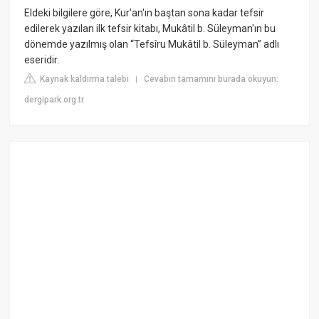
Eldeki bilgilere göre, Kur'an'ın baştan sona kadar tefsir
edilerek yazılan ilk tefsir kitabı, Mukâtil b. Süleyman'ın bu
dönemde yazılmış olan “Tefsîru Mukâtil b. Süleyman” adlı
eseridir.
Kaynak kaldırma talebi
Cevabın tamamını burada okuyun:
|
dergipark.org.tr