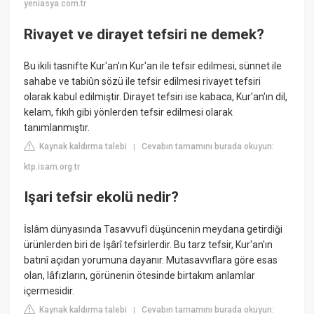
yeniasya.com.tr
Rivayet ve dirayet tefsiri ne demek?
Bu ikili tasnifte Kur'an'ın Kur'an ile tefsir edilmesi, sünnet ile
sahabe ve tabiûn sözü ile tefsir edilmesi rivayet tefsiri
olarak kabul edilmiştir. Dirayet tefsiri ise kabaca, Kur'an'ın dil,
kelam, fıkıh gibi yönlerden tefsir edilmesi olarak
tanımlanmıştır.
Kaynak kaldırma talebi
Cevabın tamamını burada okuyun:
|
ktp.isam.org.tr
Işari tefsir ekolü nedir?
İslâm dünyasında Tasavvufî düşüncenin meydana getirdiği
ürünlerden biri de İşârî tefsirlerdir. Bu tarz tefsir, Kur'an'ın
batınî açıdan yorumuna dayanır. Mutasavvıflara göre esas
olan, lâfızların, görünenin ötesinde birtakım anlamlar
içermesidir.
Kaynak kaldırma talebi
Cevabın tamamını burada okuyun:
|