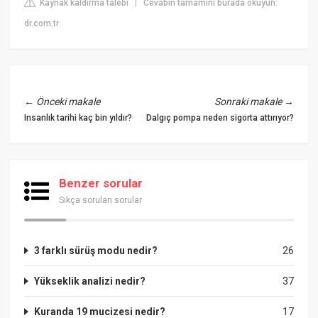
Kaynak kaldırma talebi
Cevabın tamamını burada okuyun:
|
dr.com.tr
←
Önceki makale
Sonraki makale
→
Insanlık tarihi kaç bin yıldır?
Dalgıç pompa neden sigorta attırıyor?
Benzer sorular
Sıkça sorulan sorular
3 farklı sürüş modu nedir?
26
Yükseklik analizi nedir?
37
Kuranda 19 mucizesi nedir?
17