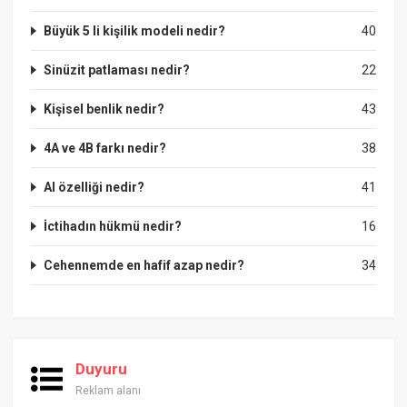
Büyük 5 li kişilik modeli nedir?
40
Sinüzit patlaması nedir?
22
Kişisel benlik nedir?
43
4A ve 4B farkı nedir?
38
Al özelliği nedir?
41
İctihadın hükmü nedir?
16
Cehennemde en hafif azap nedir?
34
Duyuru
Reklam alanı