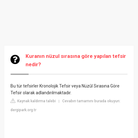
Kuranın nüzul sırasına göre yapılan tefsir
nedir?
Bu tür tefsirler Kronolojik Tefsir veya Nüzûl Sırasına Göre
Tefsir olarak adlandırılmaktadır.
Kaynak kaldırma talebi
Cevabın tamamını burada okuyun:
|
dergipark.org.tr