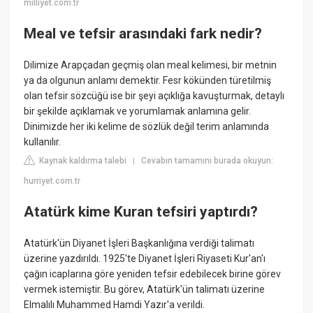
milliyet.com.tr
Meal ve tefsir arasındaki fark nedir?
Dilimize Arapçadan geçmiş olan meal kelimesi, bir metnin
ya da olgunun anlamı demektir. Fesr kökünden türetilmiş
olan tefsir sözcüğü ise bir şeyi açıklığa kavuşturmak, detaylı
bir şekilde açıklamak ve yorumlamak anlamına gelir.
Dinimizde her iki kelime de sözlük değil terim anlamında
kullanılır.
Kaynak kaldırma talebi
Cevabın tamamını burada okuyun:
|
hurriyet.com.tr
Atatürk kime Kuran tefsiri yaptırdı?
Atatürk'ün Diyanet İşleri Başkanlığına verdiği talimatı
üzerine yazdırıldı. 1925'te Diyanet İşleri Riyaseti Kur'an'ı
çağın icaplarına göre yeniden tefsir edebilecek birine görev
vermek istemiştir. Bu görev, Atatürk'ün talimatı üzerine
Elmalılı Muhammed Hamdi Yazır'a verildi.