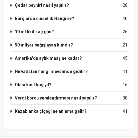
Çedar peyniri nasıl yapılır?
28
Burçlarda cinsellik Hangi ev?
40
10 ml likit kaç gün?
26
50 milyar bağışlayan kimdir?
21
Amerika'da aylık maaş ne kadar?
45
Hırvatistan hangi mevsimde gidilir?
41
Olası kast kaç yıl?
16
Vergi borcu yapılandırması nasıl yapılır?
38
Kazablanka çiçeği ne anlama gelir?
41