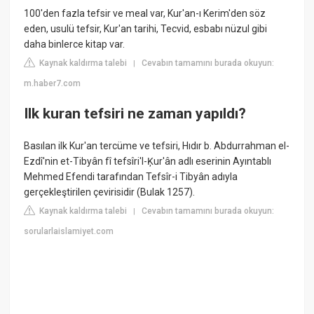
100'den fazla tefsir ve meal var, Kur'an-ı Kerim'den söz
eden, usulü tefsir, Kur'an tarihi, Tecvid, esbabı nüzul gibi
daha binlerce kitap var.
Kaynak kaldırma talebi
Cevabın tamamını burada okuyun:
|
m.haber7.com
Ilk kuran tefsiri ne zaman yapıldı?
Basılan ilk Kur'an tercüme ve tefsiri, Hıdır b. Abdurrahman el-
Ezdî'nin et-Tibyân fî tefsîri'l-Ķur'ân adlı eserinin Ayıntablı
Mehmed Efendi tarafından Tefsîr-i Tibyân adıyla
gerçekleştirilen çevirisidir (Bulak 1257).
Kaynak kaldırma talebi
Cevabın tamamını burada okuyun:
|
sorularlaislamiyet.com