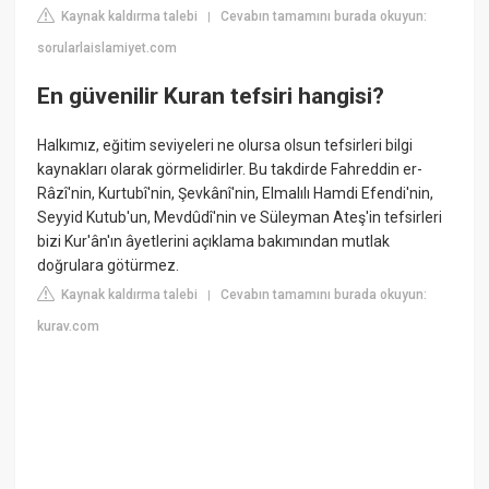
Kaynak kaldırma talebi
Cevabın tamamını burada okuyun:
|
sorularlaislamiyet.com
En güvenilir Kuran tefsiri hangisi?
Halkımız, eğitim seviyeleri ne olursa olsun tefsirleri bilgi
kaynakları olarak görmelidirler. Bu takdirde Fahreddin er-
Râzî'nin, Kurtubî'nin, Şevkânî'nin, Elmalılı Hamdi Efendi'nin,
Seyyid Kutub'un, Mevdûdî'nin ve Süleyman Ateş'in tefsirleri
bizi Kur'ân'ın âyetlerini açıklama bakımından mutlak
doğrulara götürmez.
Kaynak kaldırma talebi
Cevabın tamamını burada okuyun:
|
kurav.com