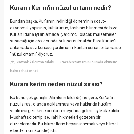
Kuran ı Kerim'in nüzul ortamı nedir?
Bundan başka, Kur'an'ın indirildiği döneminin sosyo-
ekonomik yapısının, kültürünün, tarihinin bilinmesi de bize
Kur'an'ı daha iyi anlamada "yardımcı" olacak malzemeler
sunacağı için göz önünde bulundurulmalıdır. Bize Kur'an'ı
anlamada söz konusu yardımcı imkanları sunan ortama ise
"nüzul ortamı" diyoruz.
Kaynak kaldırma talebi
Cevabın tamamını burada okuyun:
|
haksozhaber.net
Kuranı kerim neden nüzul sırası?
Bu konu çok geniştir. Alimlerin bildirdiğine göre, Kur'an'ın
nüzul sırası, o anda açıklanması veya hakkında hüküm
verilmesi gereken konuların meydana gelmesiyle alakalıdır.
Mushaftaki tertip ise, ilahi hikmetleri gözeten bir
düzenlemedir. Bu hikmetlerin hepsini saymak veya bilmek
elbette mümkün değildir.