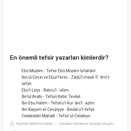
En önemli tefsir yazarları kimlerdir?
Ebû Müslim - Tefsir Ebû Müslim İsfahânî
İbn ül Cevzi ve Ebul Ferec - Zâdü'l-mesîr fî ʿilmi't-
tefsîr.
Ebü'l-Leys - Baḥrü'l-ʿulûm.
İbn'ül Arabi - Tefsiri Kebir Tevilat.
İbn Ebu Hatim - Tefsîrü'l-Ḳurʾâni'l-ʿaẓîm.
İbn Kayyim el-Cevziyye - Bedai'u't-tefsir.
Celaleddin Mahalli - Tefsir'ul-Celaleyn.
Kaynak kaldırma talebi
Cevabın tamamını burada okuyun:
|