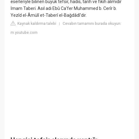
eserleriyle bilinen büyük tefsir, hadis, tarih ve fıkıh alimidir
İmam Taberi. Asıl adı Ebû Ca'fer Muhammed b. Cerîr b.
Yezîd el-Âmülî et-Taberî el-Bağdâdî'dir.
Kaynak kaldırma talebi
Cevabın tamamını burada okuyun:
|
m.youtube.com