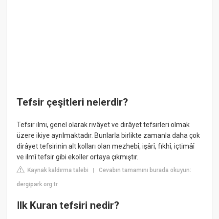
Tefsir çeşitleri nelerdir?
Tefsir ilmi, genel olarak rivâyet ve dirâyet tefsirleri olmak
üzere ikiye ayrılmaktadır. Bunlarla birlikte zamanla daha çok
dirâyet tefsirinin alt kolları olan mezhebî, işârî, fıkhî, içtimâî
ve ilmî tefsir gibi ekoller ortaya çıkmıştır.
Kaynak kaldırma talebi
Cevabın tamamını burada okuyun:
|
dergipark.org.tr
Ilk Kuran tefsiri nedir?