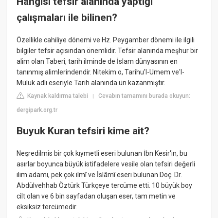
Hangisi tefsir alanında yaptığı
çalışmaları ile bilinen?
Özellikle cahiliye dönemi ve Hz. Peygamber dönemi ile ilgili
bilgiler tefsir açısından önemlidir. Tefsir alanında meşhur bir
alim olan Taberî, tarih ilminde de İslam dünyasının en
tanınmış alimlerindendir. Nitekim o, Tarihu'l-Umem ve'l-
Muluk adlı eseriyle Tarih alanında ün kazanmıştır.
Kaynak kaldırma talebi
Cevabın tamamını burada okuyun:
|
dergipark.org.tr
Buyuk Kuran tefsiri kime ait?
Neşredilmis bir çok kıymetli eseri bulunan İbn Kesir'in, bu
asırlar boyunca büyük istifadelere vesile olan tefsiri değerli
ilim adamı, pek çok ilmî ve İslâmî eseri bulunan Doç. Dr.
Abdülvehhab Öztürk Türkçeye tercüme etti. 10 büyük boy
cilt olan ve 6 bin sayfadan oluşan eser, tam metin ve
eksiksiz tercümedir.