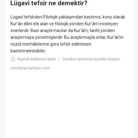
Lügavi tefsir ne demektir?
Lügavî tefsîrden/Filolojik yaklaşımdan kastımız, konu olarak
Kur'ân dilini ele alan ve filolojik yönden Kur'ân'ı inceleyen
eserlerdir. Bazı araştırmacılar da Kur'ân'ı, tarihî yönden
araştırmaya yönelmişlerdir. Bu araştırmayla onlar, Kur'ân'ın
nüzûl merhâlelerine göre tefsîr edilmesini
kastetmektedirler.
Kaynak kaldırma talebi
Cevabın tamamını burada okuyun:
|
sorularlaislamiyet.com