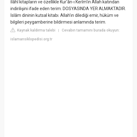
İlâhî kitapların ve özellikle Kur'ân-ı Kerîm'in Allah katından
indirilişini ifade eden terim. DOSYASINDA YER ALMAKTADIR.
İslâm dininin kutsal kitabı. Allah'ın dilediği emir, hüküm ve
bilgileri peygamberine bildirmesi anlamında terim.
Kaynak kaldırma talebi
Cevabın tamamını burada okuyun:
|
islamansiklopedisi.org.tr