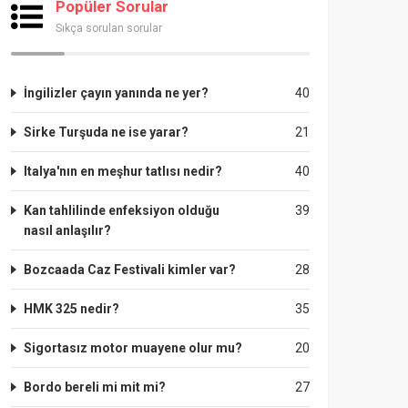
Popüler Sorular
Sıkça sorulan sorular
İngilizler çayın yanında ne yer?
40
Sirke Turşuda ne ise yarar?
21
Italya'nın en meşhur tatlısı nedir?
40
Kan tahlilinde enfeksiyon olduğu
39
nasıl anlaşılır?
Bozcaada Caz Festivali kimler var?
28
HMK 325 nedir?
35
Sigortasız motor muayene olur mu?
20
Bordo bereli mi mit mi?
27