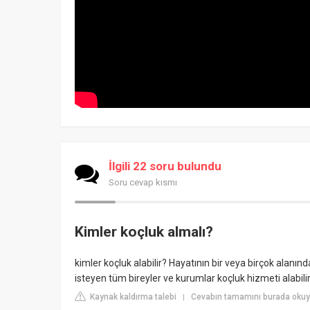
İlgili 22 soru bulundu
Soru cevap kısmı
Kimler koçluk almalı?
kimler koçluk alabilir? Hayatının bir veya birçok alanın
isteyen tüm bireyler ve kurumlar koçluk hizmeti alabilir
Kaynak kaldırma talebi
Cevabın tamamını burada oku
|