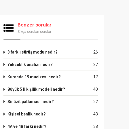
Benzer sorular
Sıkça sorulan sorular
3 farklı sürüş modu nedir?
26
Yükseklik analizi nedir?
37
Kuranda 19 mucizesi nedir?
17
Büyük 5 li kişilik modeli nedir?
40
Sinüzit patlaması nedir?
22
Kişisel benlik nedir?
43
4A ve 4B farkı nedir?
38