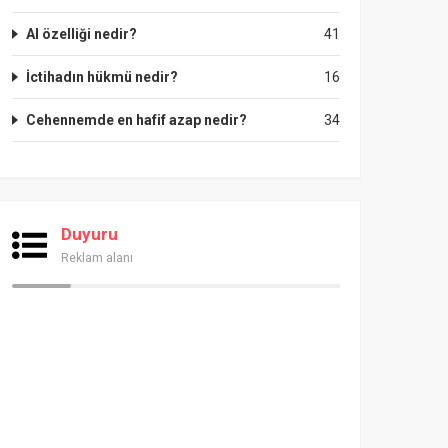
Al özelliği nedir?
41
İctihadın hükmü nedir?
16
Cehennemde en hafif azap nedir?
34
Duyuru
Reklam alanı