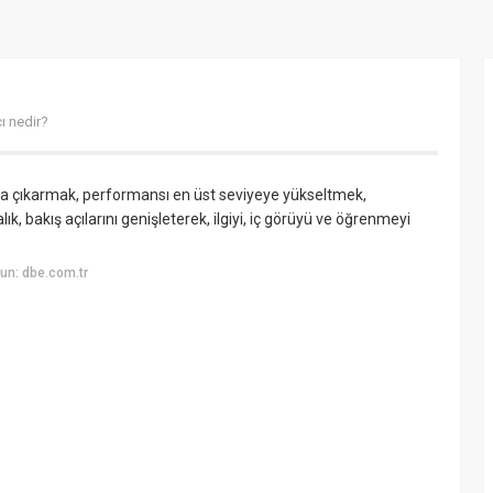
ı nedir?
ığa çıkarmak, performansı en üst seviyeye yükseltmek,
lık, bakış açılarını genişleterek, ilgiyi, iç görüyü ve öğrenmeyi
un: dbe.com.tr