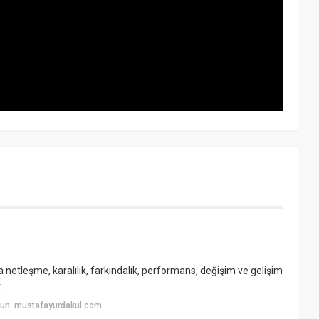
da netleşme, karalılık, farkındalık, performans, değişim ve gelişim
.
yun: mustafayurdakul.com