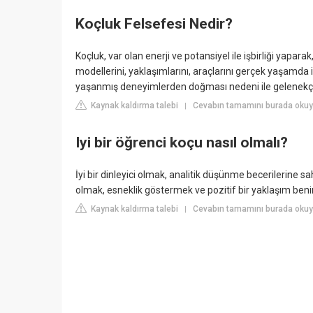
Koçluk Felsefesi Nedir?
Koçluk, var olan enerji ve potansiyel ile işbirliği yapar
modellerini, yaklaşımlarını, araçlarını gerçek yaşamda 
yaşanmış deneyimlerden doğması nedeni ile gelenekçi y
Kaynak kaldırma talebi
Cevabın tamamını burada ok
|
Iyi bir öğrenci koçu nasıl olmalı?
İyi bir dinleyici olmak, analitik düşünme becerilerine 
olmak, esneklik göstermek ve pozitif bir yaklaşım beni
Kaynak kaldırma talebi
Cevabın tamamını burada okuy
|