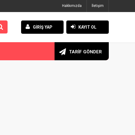
Hakkımızda
İletişim
GİRİŞ YAP
KAYIT OL
TARİF GÖNDER