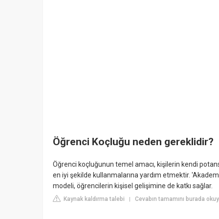
Öğrenci Koçluğu neden gereklidir?
Öğrenci koçluğunun temel amacı, kişilerin kendi potansi
en iyi şekilde kullanmalarına yardım etmektir. 'Akadem
modeli, öğrencilerin kişisel gelişimine de katkı sağlar.
Kaynak kaldırma talebi
Cevabın tamamını burada okuyu
|