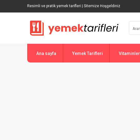
Resimli ve pratik yemek tarifleri | Sitemize Hoşgeldiniz
Ana sayfa
Yemek Tarifleri
Vitaminler