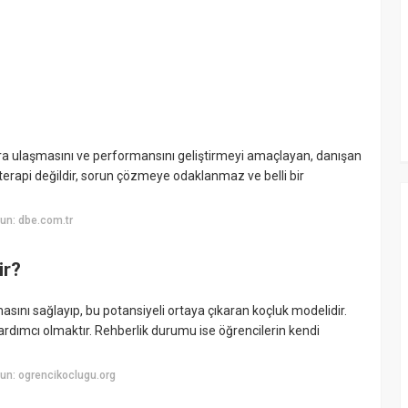
lara ulaşmasını ve performansını geliştirmeyi amaçlayan, danışan
 terapi değildir, sorun çözmeye odaklanmaz ve belli bir
un: dbe.com.tr
ir?
asını sağlayıp, bu potansiyeli ortaya çıkaran koçluk modelidir.
dımcı olmaktır. Rehberlik durumu ise öğrencilerin kendi
un: ogrencikoclugu.org