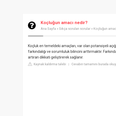
Koçluğun amacı nedir?
Ana Sayfa
»
Sıkça sorulan sorular
» Koçluğun amac
Koçluk en temeldeki amaçları, var olan potansiyeli aç
farkındalığı ve sorumluluk bilincini arttırmaktır. Farkında
artıran dikkati geliştirerek sağlanır.
Kaynak kaldırma talebi
Cevabın tamamını burada okuy
|