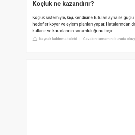
Koçluk ne kazandırır?
Koçluk sistemiyle, kişi, kendisine tutulan ayna ile güçl
hedefler koyar ve eylem planları yapar. Hatalarından ders
kullanır ve kararlarının sorumluluğunu taşır.
Kaynak kaldırma talebi
Cevabın tamamını burada okuy
|