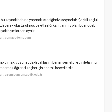
ak, bu kaynaklarla ne yapmak istediğimizi seçmektir. Çeşitli koçluk
izleyerek oluşturulmuş ve etkinliği kanıtlanmış olan bu model,
aklaşımlardan ayrılır.
uyun: ecmacademy.com
sahip olmak, çözüm odaklı yaklaşım benimsemek, iyi bir iletişimci
msemek öğrenci koçları için önemli becerilerdir.
un: uzemigunsem.gedik.edu.tr