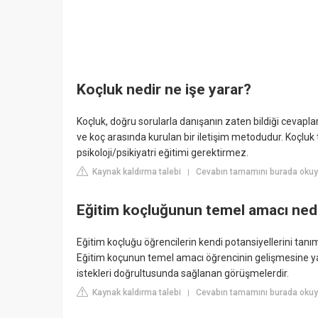
Koçluk nedir ne işe yarar?
Koçluk, doğru sorularla danışanın zaten bildiği cevap
ve koç arasında kurulan bir iletişim metodudur. Koçluk
psikoloji/psikiyatri eğitimi gerektirmez.
Kaynak kaldırma talebi
Cevabın tamamını burada okuy
|
Eğitim koçluğunun temel amacı ned
Eğitim koçluğu öğrencilerin kendi potansiyellerini tanım
Eğitim koçunun temel amacı öğrencinin gelişmesine yar
istekleri doğrultusunda sağlanan görüşmelerdir.
Kaynak kaldırma talebi
Cevabın tamamını burada okuy
|