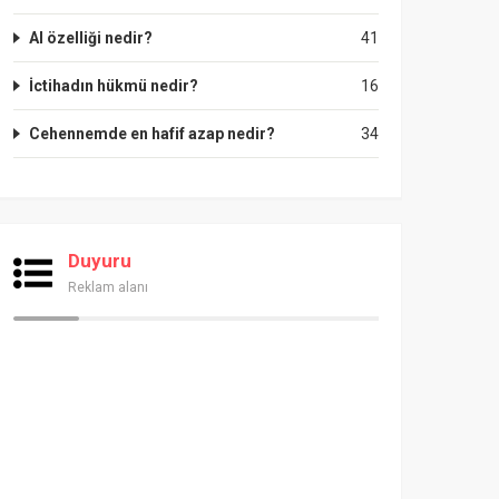
Al özelliği nedir?
41
İctihadın hükmü nedir?
16
Cehennemde en hafif azap nedir?
34
Duyuru
Reklam alanı