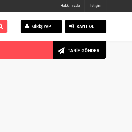
Hakkımızda
İletişim
GİRİŞ YAP
KAYIT OL
TARİF GÖNDER