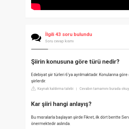
İlgili 43 soru bulundu
Soru cevap kısmı
Şiirin konusuna göre türü nedir?
Edebiyat şiir türleri 6'ya ayrılmaktadır. Konularına göre şi
şiirlerdir.
Kaynak kaldırma talebi
Cevabın tamamını burada okuy
|
Kar şiiri hangi anlayış?
Bu mısralarla başlayan şiirde Fikret, ilk dört bentte Se
önermektedir aslında.