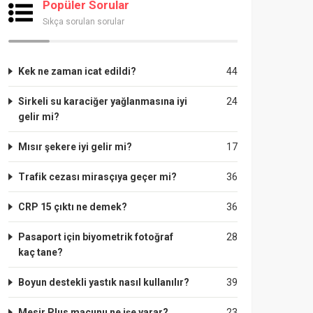
Popüler Sorular
Sıkça sorulan sorular
Kek ne zaman icat edildi?
44
Sirkeli su karaciğer yağlanmasına iyi
24
gelir mi?
Mısır şekere iyi gelir mi?
17
Trafik cezası mirasçıya geçer mi?
36
CRP 15 çıktı ne demek?
36
Pasaport için biyometrik fotoğraf
28
kaç tane?
Boyun destekli yastık nasıl kullanılır?
39
Mesir Plus macunu ne işe yarar?
23