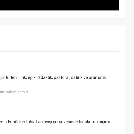
ir türleri; Lirik, epik, didaktik, pastoral, satirik ve dramatik
un: sabah.com.tr
rvet-i Fünûn'un tabiat anlayışı çerçevesinde bir okuma biçimi