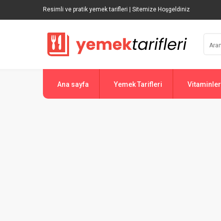
Resimli ve pratik yemek tarifleri | Sitemize Hoşgeldiniz
Ana sayfa
Yemek Tarifleri
Vitaminler