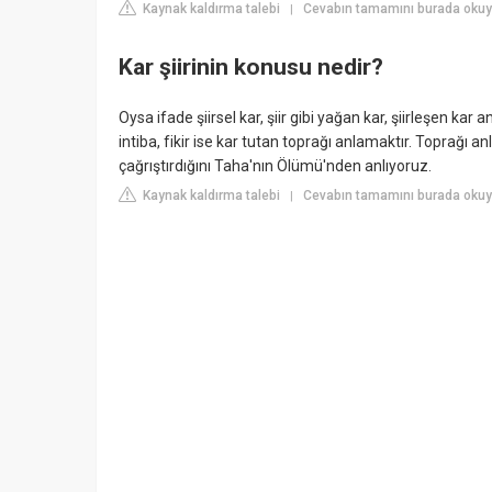
Kaynak kaldırma talebi
Cevabın tamamını burada okuy
|
Kar şiirinin konusu nedir?
Oysa ifade şiirsel kar, şiir gibi yağan kar, şiirleşen kar
intiba, fikir ise kar tutan toprağı anlamaktır. Toprağı 
çağrıştırdığını Taha'nın Ölümü'nden anlıyoruz.
Kaynak kaldırma talebi
Cevabın tamamını burada okuyun
|