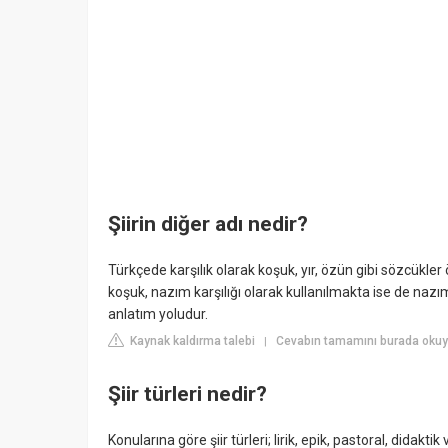
Şiirin diğer adı nedir?
Türkçede karşılık olarak koşuk, yır, özün gibi sözcükl
koşuk, nazım karşılığı olarak kullanılmakta ise de nazım 
anlatım yoludur.
Kaynak kaldırma talebi
Cevabın tamamını burada okuyun
|
Şiir türleri nedir?
Konularına göre şiir türleri; lirik, epik, pastoral, didakti