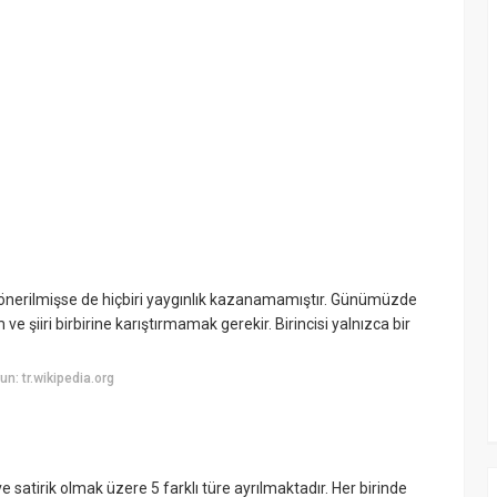
er önerilmişse de hiçbiri yaygınlık kazanamamıştır. Günümüzde
ve şiiri birbirine karıştırmamak gerekir. Birincisi yalnızca bir
: tr.wikipedia.org
k ve satirik olmak üzere 5 farklı türe ayrılmaktadır. Her birinde