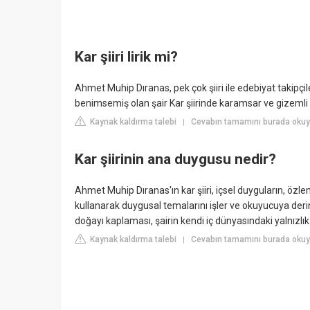
Kar şiiri lirik mi?
Ahmet Muhip Dıranas, pek çok şiiri ile edebiyat takipçiler
benimsemiş olan şair Kar şiirinde karamsar ve gizemli b
Kaynak kaldırma talebi
Cevabın tamamını burada okuyu
|
Kar şiirinin ana duygusu nedir?
Ahmet Muhip Dıranas'ın kar şiiri, içsel duyguların, özlemin 
kullanarak duygusal temalarını işler ve okuyucuya deri
doğayı kaplaması, şairin kendi iç dünyasındaki yalnızl
Kaynak kaldırma talebi
Cevabın tamamını burada okuyu
|