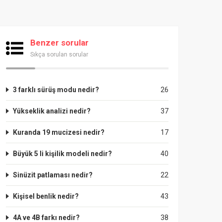
Benzer sorular
Sıkça sorulan sorular
3 farklı sürüş modu nedir?
26
Yükseklik analizi nedir?
37
Kuranda 19 mucizesi nedir?
17
Büyük 5 li kişilik modeli nedir?
40
Sinüzit patlaması nedir?
22
Kişisel benlik nedir?
43
4A ve 4B farkı nedir?
38