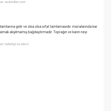
un: acarindex.com
 anlamlarına gelir ve olsa olsa sıfat tamlamasıdır. mısralarında kar
anlamak alışılmamış bağdaştırmadır. Toprağın ve karın neyi
: turkoloji.cu.edu.tr