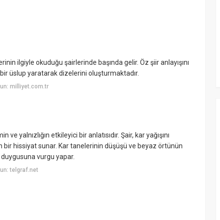
inin ilgiyle okuduğu şairlerinde başında gelir. Öz şiir anlayışını
ir üslup yaratarak dizelerini oluşturmaktadır.
n: milliyet.com.tr
ve yalnızlığın etkileyici bir anlatısıdır. Şair, kar yağışını
n bir hissiyat sunar. Kar tanelerinin düşüşü ve beyaz örtünün
ık duygusuna vurgu yapar.
n: telgraf.net