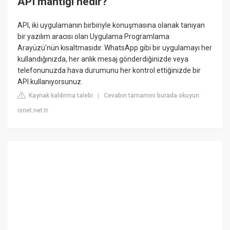
API mantığı nedir?
API, iki uygulamanın birbiriyle konuşmasına olanak tanıyan
bir yazılım aracısı olan Uygulama Programlama
Arayüzü'nün kısaltmasıdır. WhatsApp gibi bir uygulamayı her
kullandığınızda, her anlık mesaj gönderdiğinizde veya
telefonunuzda hava durumunu her kontrol ettiğinizde bir
API kullanıyorsunuz.
Kaynak kaldırma talebi
Cevabın tamamını burada okuyun:
|
isnet.net.tr