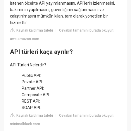
istenen ölçekte API yayımlanmasını, API'lerin izlenmesini,
bakımının yapılmasını, güvenliğinin sağlanmasını ve
çalıştırılmasını mümkün kılan, tam olarak yönetilen bir
hizmettir.
Kaynak kaldırma talebi
Cevabın tamamını burada okuyun:
|
aws.amazon.com
API türleri kaça ayrılır?
API Türleri Nelerdir?
Public API:
Private API:
Partner API:
Composite API:
REST API:
SOAP API:
Kaynak kaldırma talebi
Cevabın tamamını burada okuyun:
|
minimalblock.com