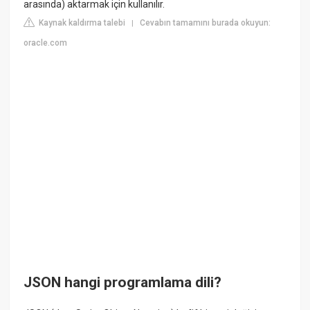
arasında) aktarmak için kullanılır.
Kaynak kaldırma talebi
Cevabın tamamını burada okuyun:
|
oracle.com
JSON hangi programlama dili?