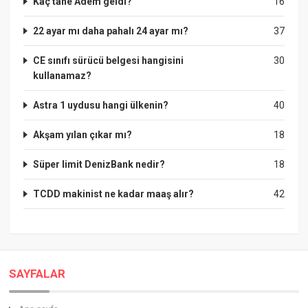
Kaç tane Âdem geldi?
16
22 ayar mı daha pahalı 24 ayar mı?
37
CE sınıfı sürücü belgesi hangisini
30
kullanamaz?
Astra 1 uydusu hangi ülkenin?
40
Akşam yılan çıkar mı?
18
Süper limit DenizBank nedir?
18
TCDD makinist ne kadar maaş alır?
42
SAYFALAR