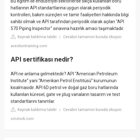
Bu eğitim ile endüstriyel sektörlerde sıkça kullanılan boru
hatlarının API standartlarına uygun olarak periyodik
kontrolleri, bakım süreçleri ve tamir faaliyetleri hakkında bilgi
sahibi olmak ve API tarafından periyodik olarak açılan "API
570 Piping Inspector" sınavına hazırlık amacı taşımaktadır.
Kaynak kaldırma talebi
Cevabın tamamını burada okuyun:
|
aveskontraining.com
API sertifikası nedir?
API ne anlama gelmektedir? API “American Petroleum
Institute” yani “Amerikan Petrol Enstitüsü” kurumunun
kısalmasıdır. API 6D petrol ve doğal gaz boru hatlarında
kullanılan küresel, gate ve plug vanaların tasarım ve test
standartlarını tanımlar.
Kaynak kaldırma talebi
Cevabın tamamını burada okuyun:
|
smstork.com