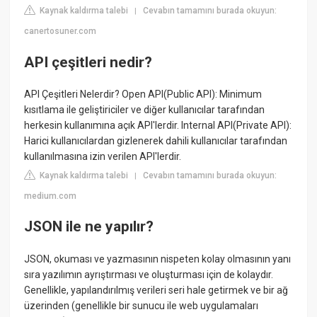
Kaynak kaldırma talebi
Cevabın tamamını burada okuyun:
|
canertosuner.com
API çeşitleri nedir?
API Çeşitleri Nelerdir? Open API(Public API): Minimum
kısıtlama ile geliştiriciler ve diğer kullanıcılar tarafından
herkesin kullanımına açık API'lerdir. Internal API(Private API):
Harici kullanıcılardan gizlenerek dahili kullanıcılar tarafından
kullanılmasına izin verilen API'lerdir.
Kaynak kaldırma talebi
Cevabın tamamını burada okuyun:
|
medium.com
JSON ile ne yapılır?
JSON, okuması ve yazmasının nispeten kolay olmasının yanı
sıra yazılımın ayrıştırması ve oluşturması için de kolaydır.
Genellikle, yapılandırılmış verileri seri hale getirmek ve bir ağ
üzerinden (genellikle bir sunucu ile web uygulamaları