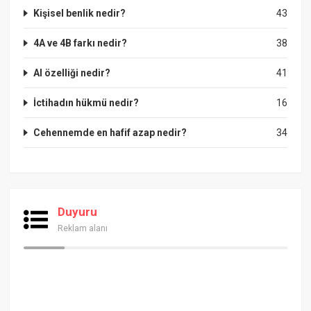
Kişisel benlik nedir?
43
4A ve 4B farkı nedir?
38
Al özelliği nedir?
41
İctihadın hükmü nedir?
16
Cehennemde en hafif azap nedir?
34
Duyuru
Reklam alanı