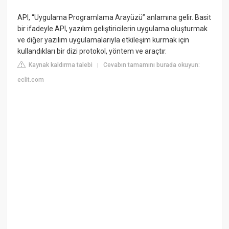
API, “Uygulama Programlama Arayüzü” anlamına gelir. Basit
bir ifadeyle API, yazılım geliştiricilerin uygulama oluşturmak
ve diğer yazılım uygulamalarıyla etkileşim kurmak için
kullandıkları bir dizi protokol, yöntem ve araçtır.
Kaynak kaldırma talebi
Cevabın tamamını burada okuyun:
|
eclit.com