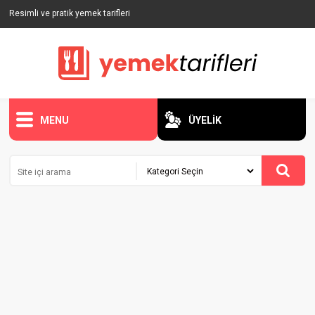
Resimli ve pratik yemek tarifleri
MENU
ÜYELİK