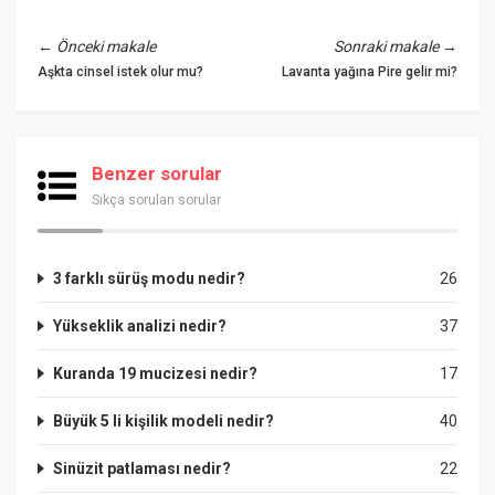
←
Önceki makale
Sonraki makale
→
Aşkta cinsel istek olur mu?
Lavanta yağına Pire gelir mi?
Benzer sorular
Sıkça sorulan sorular
3 farklı sürüş modu nedir?
26
Yükseklik analizi nedir?
37
Kuranda 19 mucizesi nedir?
17
Büyük 5 li kişilik modeli nedir?
40
Sinüzit patlaması nedir?
22