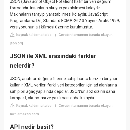
JSON (JavaScript Object Notation) hafif bir veri değişim
formatıdır. İnsanların okuyup yazabilmesi kolaydır.
Makinaların tarayıp, yaratabilmesi kolaydır. JavaScript
Programlama Dili, Standard ECMA-262 3.Yayın - Aralık 1999,
versiyonunun alt kümesi üzerine kurulmuştur.
Kaynak kaldırma talebi
Cevabın tamamını burada okuyun:
|
json.org
JSON ile XML arasındaki farklar
nelerdir?
JSON, anahtar-değer çiftlerine sahip harita benzeri bir yapı
kullanır. XML, verileri farklı veri kategorileri için ad alanlarına
sahip bir ağaç yapısında depolar. JSON'un söz dizimi daha
kompakt, okunması ve yazılması daha kolaydır.
Kaynak kaldırma talebi
Cevabın tamamını burada okuyun:
|
aws.amazon.com
API nedir basit?