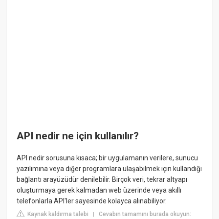
API nedir ne için kullanılır?
API nedir sorusuna kısaca; bir uygulamanın verilere, sunucu
yazılımına veya diğer programlara ulaşabilmek için kullandığı
bağlantı arayüzüdür denilebilir. Birçok veri, tekrar altyapı
oluşturmaya gerek kalmadan web üzerinde veya akıllı
telefonlarla API'ler sayesinde kolayca alınabiliyor.
Kaynak kaldırma talebi
Cevabın tamamını burada okuyun:
|