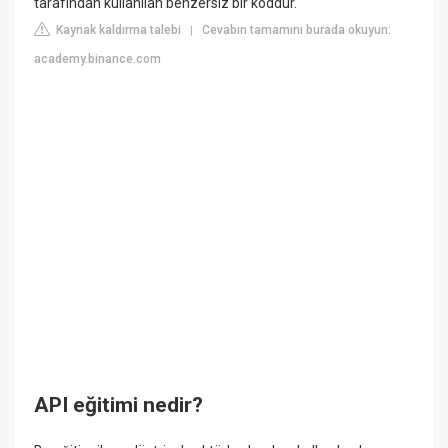
tarafından kullanılan benzersiz bir koddur.
Kaynak kaldırma talebi
Cevabın tamamını burada okuyun:
|
academy.binance.com
API eğitimi nedir?