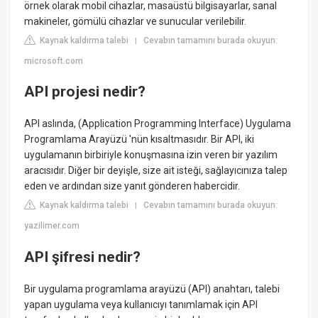
örnek olarak mobil cihazlar, masaüstü bilgisayarlar, sanal
makineler, gömülü cihazlar ve sunucular verilebilir.
Kaynak kaldırma talebi
Cevabın tamamını burada okuyun:
|
microsoft.com
API projesi nedir?
API aslında, (Application Programming Interface) Uygulama
Programlama Arayüzü 'nün kısaltmasıdır. Bir API, iki
uygulamanın birbiriyle konuşmasına izin veren bir yazılım
aracısıdır. Diğer bir deyişle, size ait isteği, sağlayıcınıza talep
eden ve ardından size yanıt gönderen habercidir.
Kaynak kaldırma talebi
Cevabın tamamını burada okuyun:
|
yazilimer.com
API şifresi nedir?
Bir uygulama programlama arayüzü (API) anahtarı, talebi
yapan uygulama veya kullanıcıyı tanımlamak için API