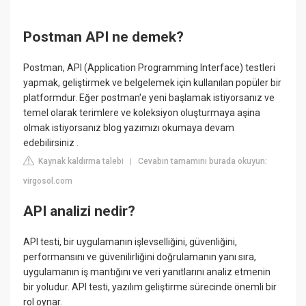
Postman API ne demek?
Postman, API (Application Programming Interface) testleri
yapmak, geliştirmek ve belgelemek için kullanılan popüler bir
platformdur. Eğer postman'e yeni başlamak istiyorsanız ve
temel olarak terimlere ve koleksiyon oluşturmaya aşina
olmak istiyorsanız blog yazımızı okumaya devam
edebilirsiniz .
Kaynak kaldırma talebi
Cevabın tamamını burada okuyun:
|
virgosol.com
API analizi nedir?
API testi, bir uygulamanın işlevselliğini, güvenliğini,
performansını ve güvenilirliğini doğrulamanın yanı sıra,
uygulamanın iş mantığını ve veri yanıtlarını analiz etmenin
bir yoludur. API testi, yazılım geliştirme sürecinde önemli bir
rol oynar.