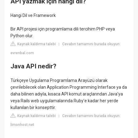
API yazmak için hangi dil?
Hangi Dil ve Framework
Bir API projesi için programlama dili tercihim PHP veya
Python olur.
Kaynak kaldırma talebi
Cevabın tamamını burada okuyun:
|
evrenbal.com
Java API nedir?
Türkçeye Uygulama Programlama Arayüzü olarak
çevrilebilecek olan Application Programming Interface ya da
daha bilinen adıyla, kısaca API komut araçlarından Java'ya
veya Rails web uygulamalarında Ruby'e kadar her yerde
kullanılan bir konsepttir.
Kaynak kaldırma talebi
Cevabın tamamını burada okuyun:
|
limonhost.net