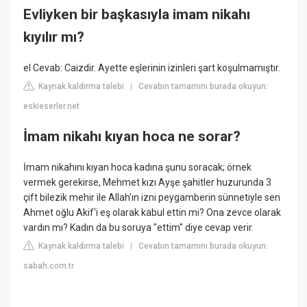
Evliyken bir başkasıyla imam nikahı
kıyılır mı?
el Cevab: Caizdir. Ayette eşlerinin izinleri şart koşulmamıştır.
Kaynak kaldırma talebi
Cevabın tamamını burada okuyun:
|
eskieserler.net
İmam nikahı kıyan hoca ne sorar?
İmam nikahını kıyan hoca kadına şunu soracak; örnek
vermek gerekirse, Mehmet kızı Ayşe şahitler huzurunda 3
çift bilezik mehir ile Allah'ın izni peygamberin sünnetiyle sen
Ahmet oğlu Akif'i eş olarak kabul ettin mi? Ona zevce olarak
vardın mı? Kadın da bu soruya "ettim" diye cevap verir.
Kaynak kaldırma talebi
Cevabın tamamını burada okuyun:
|
sabah.com.tr