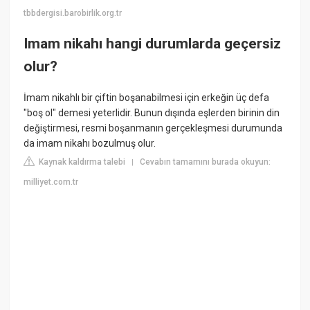
tbbdergisi.barobirlik.org.tr
Imam nikahı hangi durumlarda geçersiz
olur?
İmam nikahlı bir çiftin boşanabilmesi için erkeğin üç defa
"boş ol" demesi yeterlidir. Bunun dışında eşlerden birinin din
değiştirmesi, resmi boşanmanın gerçekleşmesi durumunda
da imam nikahı bozulmuş olur.
Kaynak kaldırma talebi
Cevabın tamamını burada okuyun:
|
milliyet.com.tr