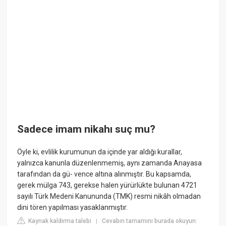
Sadece imam nikahı suç mu?
Öyle ki, evlilik kurumunun da içinde yar aldığı kurallar,
yalnızca kanunla düzenlenmemiş, aynı zamanda Anayasa
tarafından da gü- vence altına alınmıştır. Bu kapsamda,
gerek mülga 743, gerekse halen yürürlükte bulunan 4721
sayılı Türk Medeni Kanununda (TMK) resmi nikâh olmadan
dini tören yapılması yasaklanmıştır.
Kaynak kaldırma talebi
Cevabın tamamını burada okuyun:
|