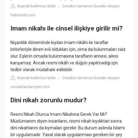
Kaynak kaldırma talebi
Cevabın tamamını burada okuyun:
|
haberturk.com
Imam nikahı ile cinsel ilişkiye girilir mi?
Nişanlılık döneminde kıyılan imam nikâhı ile taraflar
birbirleriyle dinen evli oldukları için, cima da bulunmaları caiz
olur. Eşlerin cimada bulunmasına tarafların annesi, ailesi
karışamaz. Ancak resmi nikâh ve düğün yapılmadığı için
tedbir olarak müdahale edilebilir.
Kaynak kaldırma talebi
Cevabın tamamını burada okuyun:
|
sorularlaislamiyet.com
Dini nikah zorunlu mudur?
Resmi Nikah Olunca İmam Nikahına Gerek Var Mı?
Müslümanım diyen insanların, resmi nikah kıydıktan sonra
dini nikahlarını da kıymaları gerekir. Bu durum aslında İslami
bir uygulamadır. Yasal olarak uygulanması gereken bir şey