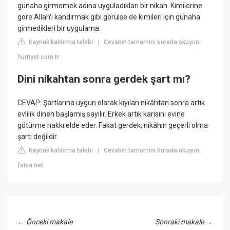
günaha girmemek adına uyguladıkları bir nikah. Kimilerine
göre Allah'ı kandırmak gibi görülse de kimileri için günaha
girmedikleri bir uygulama.
Kaynak kaldırma talebi
Cevabın tamamını burada okuyun:
|
hurriyet.com.tr
Dini nikahtan sonra gerdek şart mı?
CEVAP: Şartlarına uygun olarak kıyılan nikâhtan sonra artık
evlilik dinen başlamış sayılır. Erkek artık karısını evine
götürme hakkı elde eder. Fakat gerdek, nikâhın geçerli olma
şartı değildir.
Kaynak kaldırma talebi
Cevabın tamamını burada okuyun:
|
fetva.net
←
Önceki makale
Sonraki makale
→