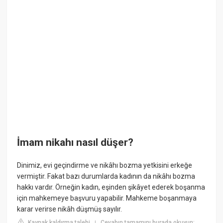
İmam nikahı nasıl düşer?
Dinimiz, evi geçindirme ve nikâhı bozma yetkisini erkeğe
vermiştir. Fakat bazı durumlarda kadının da nikâhı bozma
hakkı vardır. Örneğin kadın, eşinden şikâyet ederek boşanma
için mahkemeye başvuru yapabilir. Mahkeme boşanmaya
karar verirse nikâh düşmüş sayılır.
Kaynak kaldırma talebi
Cevabın tamamını burada okuyun:
|