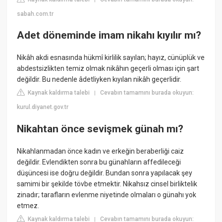
sabah.com.tr
Adet döneminde imam nikahı kıyılır mı?
Nikâh akdi esnasında hükmî kirlilik sayılan; hayız, cünüplük ve
abdestsizlikten temiz olmak nikâhın geçerli olması için şart
değildir. Bu nedenle âdetliyken kıyılan nikâh geçerlidir.
Kaynak kaldırma talebi
Cevabın tamamını burada okuyun:
|
kurul.diyanet.gov.tr
Nikahtan önce sevişmek günah mı?
Nikahlanmadan önce kadın ve erkeğin beraberliği caiz
değildir. Evlendikten sonra bu günahların affedileceği
düşüncesi ise doğru değildir. Bundan sonra yapılacak şey
samimi bir şekilde tövbe etmektir. Nikahsız cinsel birliktelik
zinadır; tarafların evlenme niyetinde olmaları o günahı yok
etmez.
Kaynak kaldırma talebi
Cevabın tamamını burada okuyun:
|