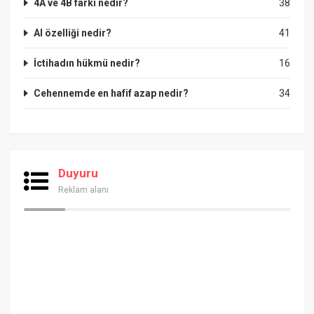
4A ve 4B farkı nedir?
38
Al özelliği nedir?
41
İctihadın hükmü nedir?
16
Cehennemde en hafif azap nedir?
34
Duyuru
Reklam alanı