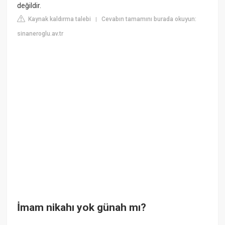
değildir.
Kaynak kaldırma talebi
Cevabın tamamını burada okuyun:
|
sinaneroglu.av.tr
İmam nikahı yok günah mı?