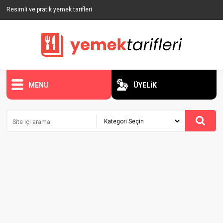
Resimli ve pratik yemek tarifleri
MENU
ÜYELİK