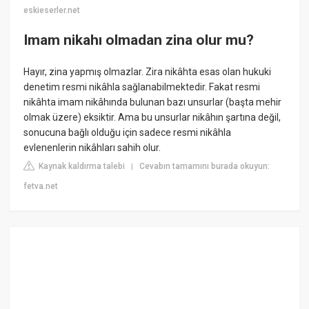
eskieserler.net
Imam nikahı olmadan zina olur mu?
Hayır, zina yapmış olmazlar. Zira nikâhta esas olan hukuki
denetim resmi nikâhla sağlanabilmektedir. Fakat resmi
nikâhta imam nikâhında bulunan bazı unsurlar (başta mehir
olmak üzere) eksiktir. Ama bu unsurlar nikâhın şartına değil,
sonucuna bağlı olduğu için sadece resmi nikâhla
evlenenlerin nikâhları sahih olur.
Kaynak kaldırma talebi
Cevabın tamamını burada okuyun:
|
fetva.net