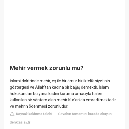
Mehir vermek zorunlu mu?
İslami doktrinde mehir, eş ile bir ömür birliktelik niyetinin
göstergesi ve Allah'tan kadına bir bağış demektir. İslam
hukukundan bu yana kadını koruma amacıyla halen
kullanılan bir yöntem olan mehir Kur'an'da emredilmektedir
ve mehrin ödenmesi zorunludur.
Kaynak kaldırma talebi
Cevabın tamamını burada okuyun:
|
denktas.av.tr