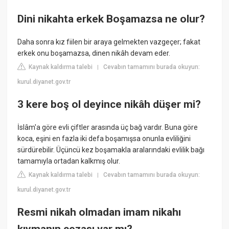
Dini nikahta erkek Boşamazsa ne olur?
Daha sonra kız fiilen bir araya gelmekten vazgeçer; fakat
erkek onu boşamazsa, dinen nikâh devam eder.
Kaynak kaldırma talebi
Cevabın tamamını burada okuyun:
|
kurul.diyanet.gov.tr
3 kere boş ol deyince nikâh düşer mi?
İslâm'a göre evli çiftler arasında üç bağ vardır. Buna göre
koca, eşini en fazla iki defa boşamışsa onunla evliliğini
sürdürebilir. Üçüncü kez boşamakla aralarındaki evlilik bağı
tamamıyla ortadan kalkmış olur.
Kaynak kaldırma talebi
Cevabın tamamını burada okuyun:
|
kurul.diyanet.gov.tr
Resmi nikah olmadan imam nikahı
kıymanın cezası var mı?