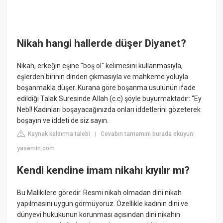
Nikah hangi hallerde düşer Diyanet?
Nikah, erkeğin eşine "boş ol" kelimesini kullanmasıyla,
eşlerden birinin dinden çıkmasıyla ve mahkeme yoluyla
boşanmakla düşer. Kurana göre boşanma usulünün ifade
edildiği Talak Suresinde Allah (c.c) şöyle buyurmaktadır: “Ey
Nebî! Kadınları boşayacağınızda onları iddetlerini gözeterek
boşayın ve iddeti de siz sayın.
Kaynak kaldırma talebi
Cevabın tamamını burada okuyun:
|
yasemin.com
Kendi kendine imam nikahı kıyılır mı?
Bu Malikilere göredir. Resmi nikah olmadan dini nikah
yapılmasını uygun görmüyoruz. Özellikle kadının dini ve
dünyevi hukukunun korunması açısından dini nikahın