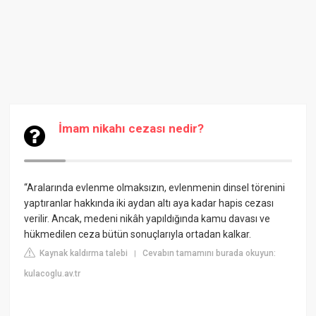
İmam nikahı cezası nedir?
“Aralarında evlenme olmaksızın, evlenmenin dinsel törenini
yaptıranlar hakkında iki aydan altı aya kadar hapis cezası
verilir. Ancak, medeni nikâh yapıldığında kamu davası ve
hükmedilen ceza bütün sonuçlarıyla ortadan kalkar.
Kaynak kaldırma talebi
Cevabın tamamını burada okuyun:
|
kulacoglu.av.tr