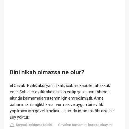
Dini nikah olmazsa ne olur?
el Cevab: Evlilik akdi yani nikâh, icab ve kabulle tahakkuk
eder. Şahidler evlilik akdinin ilan edilip şahısların töhmet
altında kalmamalarını temin için emredilmiştir. Anne
babanın izni sağlıklı karar vermek ve uygun bir evlilik
yapılması için gözetilmelidir. -İslamda imam nikâhı diye bir
şey yoktur.
Kaynak kaldırma talebi
Cevabın tamamını burada okuyun:
|