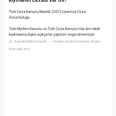
Türk Ceza Kanunu Madde 233/2 Uyarınca Ceza
Sorumluluğu
Türk Medeni Kanunu ve Türk Ceza Kanunu'nda dini nikâh
kıyılmasına ilişkin açıkça bir yaptırım öngörülmemiştir.
Kaynak kaldırma talebi
Cevabın tamamını burada okuyun:
|
kulacoglu.av.tr