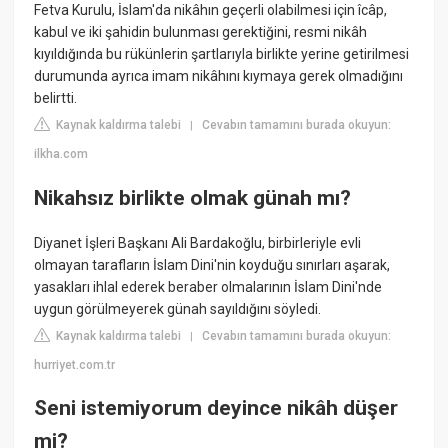
Fetva Kurulu, İslam'da nikâhın geçerli olabilmesi için îcâp,
kabul ve iki şahidin bulunması gerektiğini, resmi nikâh
kıyıldığında bu rükünlerin şartlarıyla birlikte yerine getirilmesi
durumunda ayrıca imam nikâhını kıymaya gerek olmadığını
belirtti.
Kaynak kaldırma talebi
Cevabın tamamını burada okuyun:
|
ilkha.com
Nikahsız birlikte olmak günah mı?
Diyanet İşleri Başkanı Ali Bardakoğlu, birbirleriyle evli
olmayan tarafların İslam Dini'nin koyduğu sınırları aşarak,
yasakları ihlal ederek beraber olmalarının İslam Dini'nde
uygun görülmeyerek günah sayıldığını söyledi.
Kaynak kaldırma talebi
Cevabın tamamını burada okuyun:
|
hurriyet.com.tr
Seni istemiyorum deyince nikâh düşer
mi?