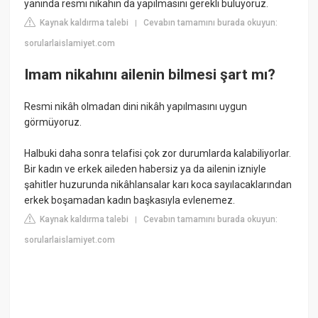
yanında resmi nikahın da yapılmasını gerekli buluyoruz.
Kaynak kaldırma talebi
Cevabın tamamını burada okuyun:
|
sorularlaislamiyet.com
Imam nikahını ailenin bilmesi şart mı?
Resmi nikâh olmadan dini nikâh yapılmasını uygun
görmüyoruz.
Halbuki daha sonra telafisi çok zor durumlarda kalabiliyorlar.
Bir kadın ve erkek aileden habersiz ya da ailenin izniyle
şahitler huzurunda nikâhlansalar karı koca sayılacaklarından
erkek boşamadan kadın başkasıyla evlenemez.
Kaynak kaldırma talebi
Cevabın tamamını burada okuyun:
|
sorularlaislamiyet.com