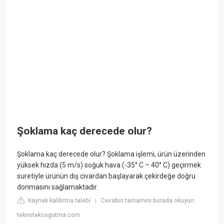
Şoklama kaç derecede olur?
Şoklama kaç derecede olur? Şoklama işlemi, ürün üzerinden
yüksek hızda (5 m/s) soğuk hava (-35° C – 40° C) geçirmek
suretiyle ürünün dış civardan başlayarak çekirdeğe doğru
donmasını sağlamaktadır.
Kaynak kaldırma talebi
Cevabın tamamını burada okuyun:
|
teknoteksogutma.com