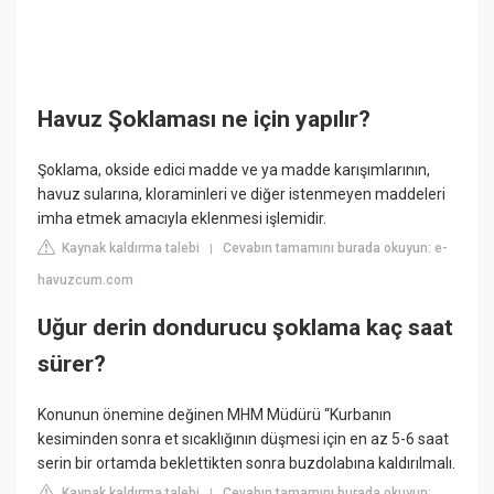
Havuz Şoklaması ne için yapılır?
Şoklama, okside edici madde ve ya madde karışımlarının,
havuz sularına, kloraminleri ve diğer istenmeyen maddeleri
imha etmek amacıyla eklenmesi işlemidir.
Kaynak kaldırma talebi
Cevabın tamamını burada okuyun: e-
|
havuzcum.com
Uğur derin dondurucu şoklama kaç saat
sürer?
Konunun önemine değinen MHM Müdürü “Kurbanın
kesiminden sonra et sıcaklığının düşmesi için en az 5-6 saat
serin bir ortamda beklettikten sonra buzdolabına kaldırılmalı.
Kaynak kaldırma talebi
Cevabın tamamını burada okuyun:
|