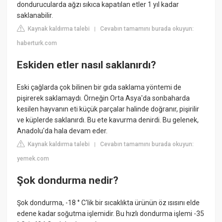
dondurucularda ağzı sıkıca kapatılan etler 1 yıl kadar
saklanabilir.
Kaynak kaldırma talebi
Cevabın tamamını burada okuyun:
|
haberturk.com
Eskiden etler nasıl saklanırdı?
Eski çağlarda çok bilinen bir gıda saklama yöntemi de
pişirerek saklamaydı. Örneğin Orta Asya'da sonbaharda
kesilen hayvanın eti küçük parçalar halinde doğranır, pişirilir
ve küplerde saklanırdı. Bu ete kavurma denirdi. Bu gelenek,
Anadolu'da hala devam eder.
Kaynak kaldırma talebi
Cevabın tamamını burada okuyun:
|
yemek.com
Şok dondurma nedir?
Şok dondurma, -18 ° C'lik bir sıcaklıkta ürünün öz ısısını elde
edene kadar soğutma işlemidir. Bu hızlı dondurma işlemi -35