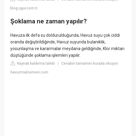
blog.ugur.com.tr
Şoklama ne zaman yapılır?
Havuza ilk defa su doldurulduğunda, Havuz suyu çok ciddi
oranda değiştirildiğinde, Havuz suyunda bulanıklık,
yosunlaşma ve kararmalar meydana geldiğinde, Klor miktarı
düştüğünde şoklama işlemleri yapılır.
Kaynak kaldırma talebi
Cevabın tamamını burada okuyun:
|
havuzmalzemesi.com