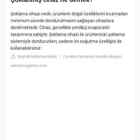
Şoklama cihazı nedir; ürünlerin doğal özelliklerini bozmadan
minimum sürede dondurulmasını sağlayan cihazlara
denilmektedir. Cihaz, genellikle yenilikçi evaporatör
tasarımına sahiptir. Şoklama cihazı ile ürünlerinizi şoklama
sistemiyle dondururken, sadece ön soğutma özelliğini de
kullanabilirsiniz.
Kaynak kaldırma talebi
Cevabın tamamını burada okuyun:
|
uzmansogutma.com