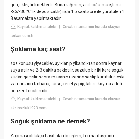
gerçekleştirilmektedir. Buna rağmen, asıl soğutma işlemi
-25/-30 °C'lik depo sıcaklığında 1,5 saat süre ile yürütülen 1.
Basamakta yapılmaktadır.
Kaynak kaldırma talebi
Cevabın tamamını burada okuyun:
|
terkan.com.tr
Şoklama kaç saat?
soz konusu yiyecekler, ayiklanip yikandiktan sonra kaynar
suya atilir ve 2-3 dakika bekletilir. suzulup bir iki kere soguk
sudan gecirilir. sonra masanin uzerine serilip kurutulur. eski
zamanlarin tarhana, tursu, recel yapip, kilere koyma adeti
benzeri bir islemdir.
Kaynak kaldırma talebi
Cevabın tamamını burada okuyun:
|
eksisozluk1923.com
Soğuk şoklama ne demek?
Yapması oldukça basit olan bu işlem, fermantasyonu