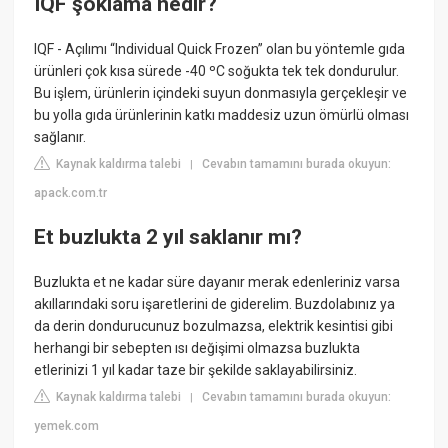
IQF şoklama nedir?
IQF - Açılımı “Individual Quick Frozen” olan bu yöntemle gıda
ürünleri çok kısa sürede -40 ºC soğukta tek tek dondurulur.
Bu işlem, ürünlerin içindeki suyun donmasıyla gerçekleşir ve
bu yolla gıda ürünlerinin katkı maddesiz uzun ömürlü olması
sağlanır.
Kaynak kaldırma talebi
Cevabın tamamını burada okuyun:
|
apack.com.tr
Et buzlukta 2 yıl saklanır mı?
Buzlukta et ne kadar süre dayanır merak edenleriniz varsa
akıllarındaki soru işaretlerini de giderelim. Buzdolabınız ya
da derin dondurucunuz bozulmazsa, elektrik kesintisi gibi
herhangi bir sebepten ısı değişimi olmazsa buzlukta
etlerinizi 1 yıl kadar taze bir şekilde saklayabilirsiniz.
Kaynak kaldırma talebi
Cevabın tamamını burada okuyun:
|
yemek.com