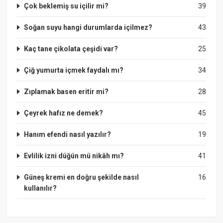
Çok beklemiş su içilir mi?
39
Soğan suyu hangi durumlarda içilmez?
43
Kaç tane çikolata çeşidi var?
25
Çiğ yumurta içmek faydalı mı?
34
Zıplamak basen eritir mi?
28
Çeyrek hafız ne demek?
45
Hanım efendi nasıl yazılır?
19
Evlilik izni düğün mü nikâh mı?
41
Güneş kremi en doğru şekilde nasıl
16
kullanılır?