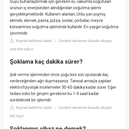
Suyu buharlaştırmak için gereken ısı, vakumla soğutulan
ürünün iç enerjisinden alındığından soğutma işlemi
gerçekleşmektedir. Kullanım alanları; Unlu-yarı pişmiş
ekmek, ekmek, pasta, pizza, soslar, çorbalar, meyve
konsantresi soğutma işleminde kullanılır. En yaygın soğutma
çevrimidir.
Kaynak kaldırma talebi
Cevabın tamamını burada okuyun:
|
web.hitit.edu.tr
Şoklama kaç dakika sürer?
Şok verme işleminden önce çoğu kez sizi uyutacak ilaç
verileceğinden ağrı duymazsınız. Tanısal amaçla yapıIan
elektrofizyolojik incelemeler 30-60 dakika kadar sürer. Eğer
tedavi edici bir girişim gerekirse bu 1-4 saat kadar
sürebilecek bir işlemdir.
Kaynak kaldırma talebi
Cevabın tamamını burada okuyun:
|
tkd.org.tr
Şoklanmış cihaz ne demek?