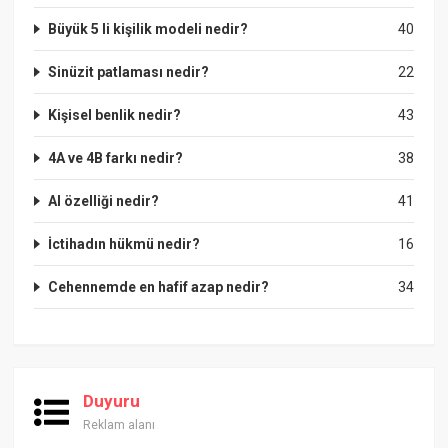
Büyük 5 li kişilik modeli nedir?
40
Sinüzit patlaması nedir?
22
Kişisel benlik nedir?
43
4A ve 4B farkı nedir?
38
Al özelliği nedir?
41
İctihadın hükmü nedir?
16
Cehennemde en hafif azap nedir?
34
Duyuru
Reklam alanı