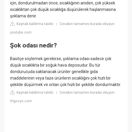
için, dondurulmadan önce, sıcaklığının aniden, çok yüksek
sıcaklıktan çok düşük sıcaklığa düşürülerek haşlanmasına
şoklama denir.
Kaynak kaldırma talebi
Cevabın tamamını burada okuyun:
|
youtube.com
Şok odası nedir?
Basitçe söylemek gerekirse, şoklama odası sadece çok
düşük sıcaklıkta bir soğuk hava deposudur. Bu tür
dondurucuda saklanacak ürünler genellikle gıda
maddelerinin veya taze ürünlerin sıcaklığını çok hızlı bir
şekilde düşürmek ve onları çok hızlı bir şekilde dondurmaktır.
Kaynak kaldırma talebi
Cevabın tamamını burada okuyun:
|
frigosys.com