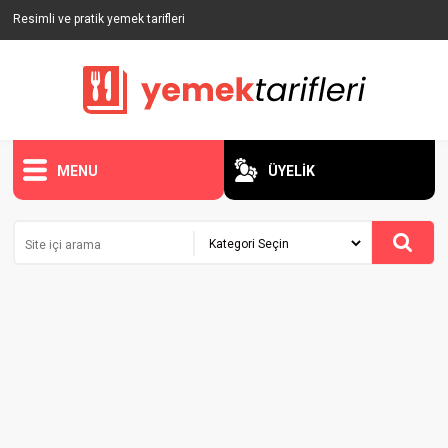
Resimli ve pratik yemek tarifleri
MENU
ÜYELİK