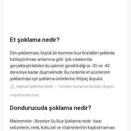
Et şoklama nedir?
Etin şoklanması, büyük bir kısmının buz kristalleri şeklinde
katılaştırılması anlamına gelir. Şok odalarında
gerçekleştirilebilen bu işlemin gerektirdiği ısı -35 ve -40
dereceye kadar düşmektedir. Bu nedenle et ürünlerinin
şoklanması için şoklama ünitelerine ihtiyaç duyulur.
Kaynak kaldırma talebi
Cevabın tamamını burada okuyun:
|
sogutmasan.com
Dondurucuda şoklama nedir?
Malzemeler : Bezelye Su Buz Şoklama nedir : bazı
sebzelerin, renk, koku,tat ve vitaminlerinin kaybolmaması