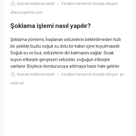
Kaynak kaldırma talebi
Cevabın tamamını burada okuyun:
|
atlassogutma.com
Şoklama işlemi nasıl yapılır?
Şoklama yöntemi, haşlanan sebzelerin bekletilmeden hızlı
bir şekilde buzlu soğuk su dolu bir kabın içine koyulmasıdır.
Soğuk su ve buz, sebzelerin diri kalmasını sağlar. Sıcak
suyun etkisiyle gevşeyen sebzeler, soğuğun etkisiyle
canlanır. Böylece dondurucuya atılmaya hazır hale gelirler.
Kaynak kaldırma talebi
Cevabın tamamını burada okuyun: ye-
|
mek.net