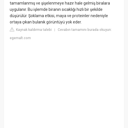
tamamlanmış ve şişelenmeye hazır hale gelmiş biralara
uygulanır. Bu işlemde biranın sıcaklığı hızlı bir şekilde
düşürülür. Şoklama etkisi, maya ve proteinler nedeniyle
ortaya çıkan bulanık görüntüyü yok eder.
Kaynak kaldırma talebi
Cevabın tamamını burada okuyun:
|
egemalt.com