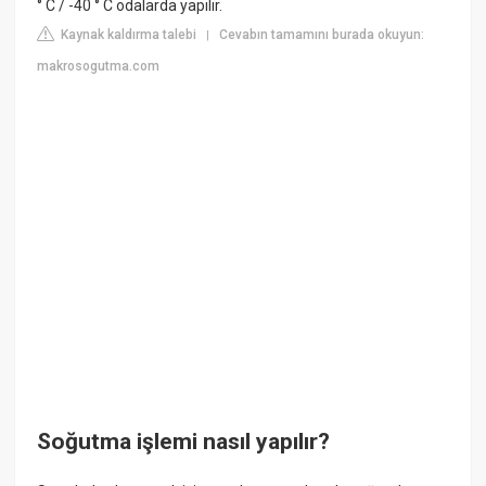
° C / -40 ° C odalarda yapılır.
Kaynak kaldırma talebi
Cevabın tamamını burada okuyun:
|
makrosogutma.com
Soğutma işlemi nasıl yapılır?