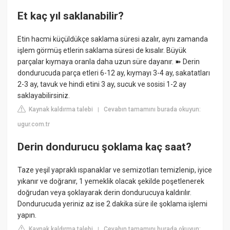
Et kaç yıl saklanabilir?
Etin hacmi küçüldükçe saklama süresi azalır, aynı zamanda
işlem görmüş etlerin saklama süresi de kısalır. Büyük
parçalar kıymaya oranla daha uzun süre dayanır. ➽ Derin
dondurucuda parça etleri 6-12 ay, kıymayı 3-4 ay, sakatatları
2-3 ay, tavuk ve hindi etini 3 ay, sucuk ve sosisi 1-2 ay
saklayabilirsiniz.
Kaynak kaldırma talebi
Cevabın tamamını burada okuyun:
|
ugur.com.tr
Derin dondurucu şoklama kaç saat?
Taze yeşil yapraklı ıspanaklar ve semizotları temizlenip, iyice
yıkanır ve doğranır, 1 yemeklik olacak şekilde poşetlenerek
doğrudan veya şoklayarak derin dondurucuya kaldırılır.
Dondurucuda yeriniz az ise 2 dakika süre ile şoklama işlemi
yapın.
Kaynak kaldırma talebi
Cevabın tamamını burada okuyun:
|