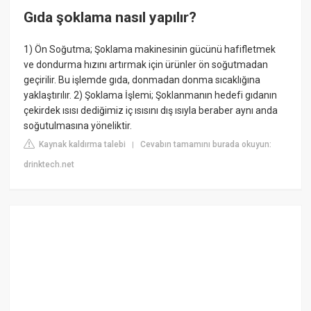
Gıda şoklama nasıl yapılır?
1) Ön Soğutma; Şoklama makinesinin gücünü hafifletmek
ve dondurma hızını artırmak için ürünler ön soğutmadan
geçirilir. Bu işlemde gıda, donmadan donma sıcaklığına
yaklaştırılır. 2) Şoklama İşlemi; Şoklanmanın hedefi gıdanın
çekirdek ısısı dediğimiz iç ısısını dış ısıyla beraber aynı anda
soğutulmasına yöneliktir.
Kaynak kaldırma talebi
Cevabın tamamını burada okuyun:
|
drinktech.net