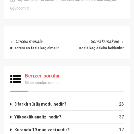
ugur.com.tr
←
Önceki makale
Sonraki makale
→
IP adresi en fazla kaç olmalı?
Kosla kaç dakika bekletilir?
Benzer sorular
Sıkça sorulan sorular
3 farklı sürüş modu nedir?
26
Yükseklik analizi nedir?
37
Kuranda 19 mucizesi nedir?
17