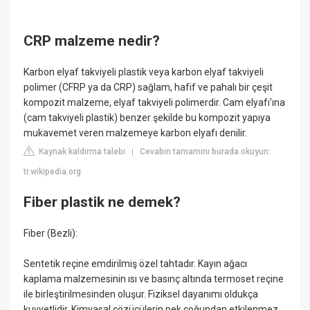
CRP malzeme nedir?
Karbon elyaf takviyeli plastik veya karbon elyaf takviyeli
polimer (CFRP ya da CRP) sağlam, hafif ve pahalı bir çeşit
kompozit malzeme, elyaf takviyeli polimerdir. Cam elyafı'ına
(cam takviyeli plastik) benzer şekilde bu kompozit yapıya
mukavemet veren malzemeye karbon elyafı denilir.
Kaynak kaldırma talebi
Cevabın tamamını burada okuyun:
|
tr.wikipedia.org
Fiber plastik ne demek?
Fiber (Bezli):
Sentetik reçine emdirilmiş özel tahtadır. Kayın ağacı
kaplama malzemesinin ısı ve basınç altında termoset reçine
ile birleştirilmesinden oluşur. Fiziksel dayanımı oldukça
kuvvetlidir. Kimyasal çözücülerin pek çoğundan etkilenmez.