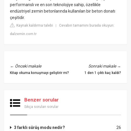
performanslı ve en son teknolojiye sahip, özellikle
endüstriyel zemin betonlarında kullanılan bir beton donatı
çeşitidir.
Kaynak kaldırma talebi
Cevabın tamamını burada okuyun:
|
dalzemin.com.tr
←
Önceki makale
Sonraki makale
→
Kitap okuma konuşmayı geliştirir mi?
1 den 1 çıktı kaç kaldı?
Benzer sorular
Sıkça sorulan sorular
3 farklı sürüş modu nedir?
26