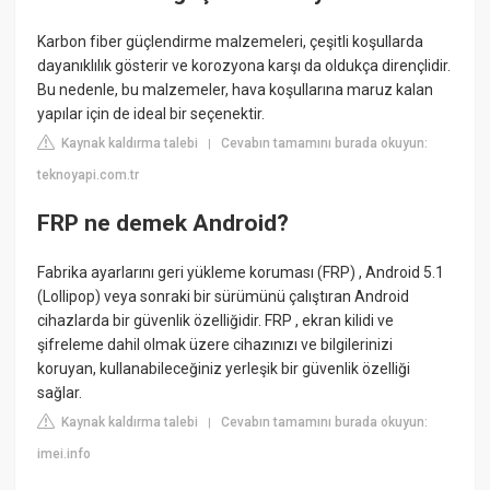
Karbon fiber güçlendirme malzemeleri, çeşitli koşullarda
dayanıklılık gösterir ve korozyona karşı da oldukça dirençlidir.
Bu nedenle, bu malzemeler, hava koşullarına maruz kalan
yapılar için de ideal bir seçenektir.
Kaynak kaldırma talebi
Cevabın tamamını burada okuyun:
|
teknoyapi.com.tr
FRP ne demek Android?
Fabrika ayarlarını geri yükleme koruması (FRP) , Android 5.1
(Lollipop) veya sonraki bir sürümünü çalıştıran Android
cihazlarda bir güvenlik özelliğidir. FRP , ekran kilidi ve
şifreleme dahil olmak üzere cihazınızı ve bilgilerinizi
koruyan, kullanabileceğiniz yerleşik bir güvenlik özelliği
sağlar.
Kaynak kaldırma talebi
Cevabın tamamını burada okuyun:
|
imei.info