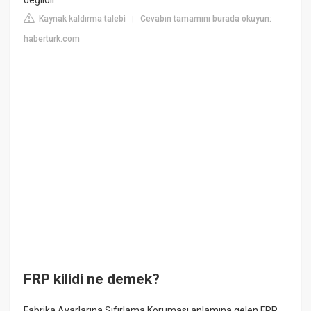
Kaynak kaldırma talebi
Cevabın tamamını burada okuyun:
|
haberturk.com
FRP kilidi ne demek?
Fabrika Ayarlarına Sıfırlama Koruması anlamına gelen FRP,