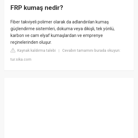
FRP kumaş nedir?
Fiber takviyeli polimer olarak da adlandırılan kumaş
güçlendirme sistemleri, dokuma veya dikişli, tek yönlü,
karbon ve cam elyaf kumaşlardan ve emprenye
reçinelerinden oluşur.
Kaynak kaldırma talebi
Cevabın tamamını burada okuyun:
|
tur.sika.com