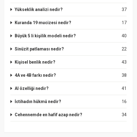
Yükseklik analizi nedir?
37
Kuranda 19 mucizesi nedir?
17
Büyük 5 li kişilik modeli nedir?
40
Sinüzit patlaması nedir?
22
Kişisel benlik nedir?
43
4A ve 4B farkı nedir?
38
Al özelliği nedir?
41
İctihadın hükmü nedir?
16
Cehennemde en hafif azap nedir?
34