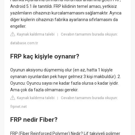
Android 5.1 ile tanıtıldı. FRP kilidinin temel amacı, yetkisiz
yazılımların cihazınızı kurcalamamasını sağlamaktır. Ayrıca
diğer kişilerin cihazınızı fabrika ayarlarına sıfırlamasını da
engeller.
Kaynak kaldırma talebi
Cevabın tamamını burada okuyun:
|
database.com.tr
FRP kaç kişiyle oynanır?
Oyunun aksiyonu düşmemiş olur (en az, hatta 1 kişiyle
oynanan oyunlardan pek hayır gelmez 3 kişi makbuldür). 2.
Oyuncu: Oyuncu sayısı ne kadar fazla olursa o kadar iyidir.
Ama çok da fazla olmaması gerekir.
Kaynak kaldırma talebi
Cevabın tamamını burada okuyun:
|
frpnet.net
FRP nedir Fiber?
FRP (Fiber Reinforced Polymer) Nedir? Lif takviyeli polimer