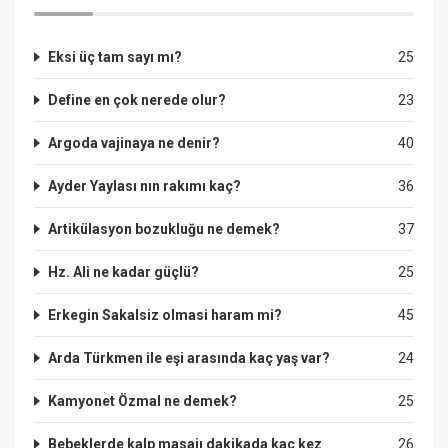
Eksi üç tam sayı mı?
25
Define en çok nerede olur?
23
Argoda vajinaya ne denir?
40
Ayder Yaylası nın rakımı kaç?
36
Artikülasyon bozukluğu ne demek?
37
Hz. Ali ne kadar güçlü?
25
Erkegin Sakalsiz olmasi haram mi?
45
Arda Türkmen ile eşi arasında kaç yaş var?
24
Kamyonet Özmal ne demek?
25
Bebeklerde kalp masajı dakikada kaç kez
26