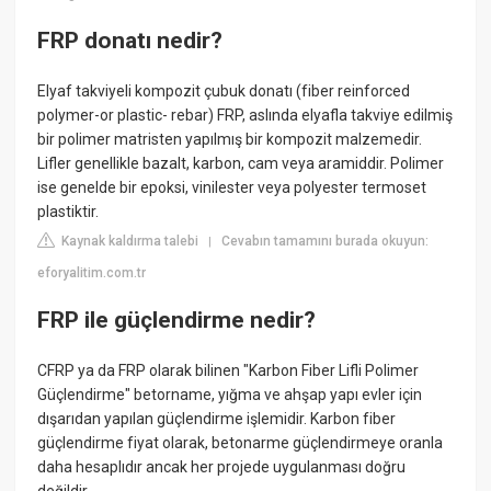
FRP donatı nedir?
Elyaf takviyeli kompozit çubuk donatı (fiber reinforced
polymer-or plastic- rebar) FRP, aslında elyafla takviye edilmiş
bir polimer matristen yapılmış bir kompozit malzemedir.
Lifler genellikle bazalt, karbon, cam veya aramiddir. Polimer
ise genelde bir epoksi, vinilester veya polyester termoset
plastiktir.
Kaynak kaldırma talebi
Cevabın tamamını burada okuyun:
|
eforyalitim.com.tr
FRP ile güçlendirme nedir?
CFRP ya da FRP olarak bilinen "Karbon Fiber Lifli Polimer
Güçlendirme" betorname, yığma ve ahşap yapı evler için
dışarıdan yapılan güçlendirme işlemidir. Karbon fiber
güçlendirme fiyat olarak, betonarme güçlendirmeye oranla
daha hesaplıdır ancak her projede uygulanması doğru
değildir.