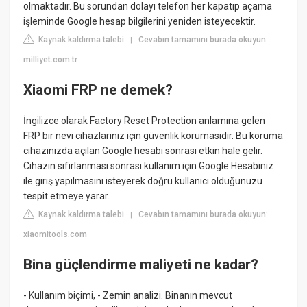
olmaktadır. Bu sorundan dolayı telefon her kapatıp açama
işleminde Google hesap bilgilerini yeniden isteyecektir.
Kaynak kaldırma talebi
Cevabın tamamını burada okuyun:
|
milliyet.com.tr
Xiaomi FRP ne demek?
İngilizce olarak Factory Reset Protection anlamına gelen
FRP bir nevi cihazlarınız için güvenlik korumasıdır. Bu koruma
cihazınızda açılan Google hesabı sonrası etkin hale gelir.
Cihazın sıfırlanması sonrası kullanım için Google Hesabınız
ile giriş yapılmasını isteyerek doğru kullanıcı olduğunuzu
tespit etmeye yarar.
Kaynak kaldırma talebi
Cevabın tamamını burada okuyun:
|
xiaomitools.com
Bina güçlendirme maliyeti ne kadar?
- Kullanım biçimi, - Zemin analizi. Binanın mevcut