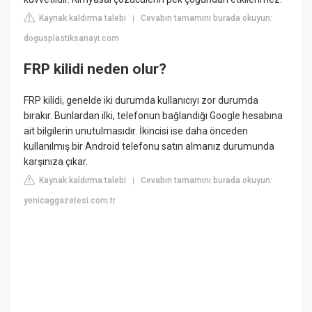
Kaynak kaldırma talebi
Cevabın tamamını burada okuyun:
|
dogusplastiksanayi.com
FRP kilidi neden olur?
FRP kilidi, genelde iki durumda kullanıcıyı zor durumda
bırakır. Bunlardan ilki, telefonun bağlandığı Google hesabına
ait bilgilerin unutulmasıdır. İkincisi ise daha önceden
kullanılmış bir Android telefonu satın almanız durumunda
karşınıza çıkar.
Kaynak kaldırma talebi
Cevabın tamamını burada okuyun:
|
yenicaggazetesi.com.tr