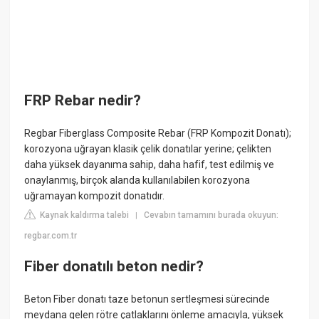
FRP Rebar nedir?
Regbar Fiberglass Composite Rebar (FRP Kompozit Donatı);
korozyona uğrayan klasik çelik donatılar yerine; çelikten
daha yüksek dayanıma sahip, daha hafif, test edilmiş ve
onaylanmış, birçok alanda kullanılabilen korozyona
uğramayan kompozit donatıdır.
Kaynak kaldırma talebi
Cevabın tamamını burada okuyun:
|
regbar.com.tr
Fiber donatılı beton nedir?
Beton Fiber donatı taze betonun sertleşmesi sürecinde
meydana gelen rötre çatlaklarını önleme amacıyla, yüksek