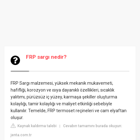
FRP sargı nedir?
FRP Sargı malzemesi, yüksek mekanik mukavemeti,
hafifliği, korozyon ve ısıya dayanıklı özellikleri, sıcaklık
yalıtımı, pürüzsüz iç yüzey, karmaşa şekiller oluşturma
kolaylığı, tamir kolaylığı ve maliyet etkinliği sebebiyle
kullanılır. Temelde, FRP termoset reçineleri ve cam elyaftan
oluşur.
Kaynak kaldırma talebi
Cevabın tamamını burada okuyun:
|
jenta.com.tr