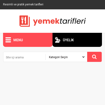
Resimli ve pratik yemek tarifleri
MENU
ÜYELİK