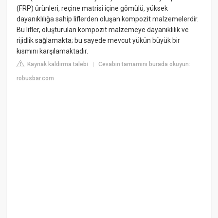
(FRP) ürünleri, reçine matrisi içine gömülü, yüksek
dayanıklılığa sahip liflerden oluşan kompozit malzemelerdir.
Bu lifler, oluşturulan kompozit malzemeye dayanıklılık ve
rijidlik sağlamakta; bu sayede mevcut yükün büyük bir
kısmını karşılamaktadır.
Kaynak kaldırma talebi
Cevabın tamamını burada okuyun:
|
robusbar.com