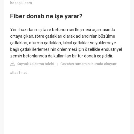
besoglu.com
Fiber donatı ne işe yarar?
Yeni hazırlanmış taze betonun sertleşmesi aşamasında
ortaya çıkan, rötre çatlakları olarak adlandırılan büzülme
çatlakları, oturma çatlakları, kılcal çatlaklar ve yüklemeye
bağlı çatlak ilerlemesinin önlenmesi için özellikle endüstriyel
zemin betonlarında da kullanılan bir tür donatı çeşididir.
Kaynak kaldırma talebi
Cevabın tamamını burada okuyun:
|
atlas1.net