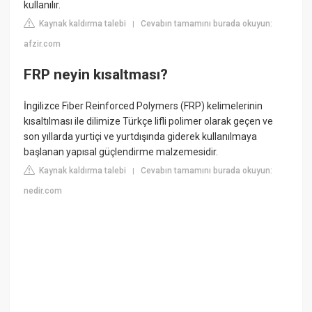
kullanılır.
Kaynak kaldırma talebi
Cevabın tamamını burada okuyun:
|
afzir.com
FRP neyin kısaltması?
İngilizce Fiber Reinforced Polymers (FRP) kelimelerinin
kısaltılması ile dilimize Türkçe lifli polimer olarak geçen ve
son yıllarda yurtiçi ve yurtdışında giderek kullanılmaya
başlanan yapısal güçlendirme malzemesidir.
Kaynak kaldırma talebi
Cevabın tamamını burada okuyun:
|
nedir.com