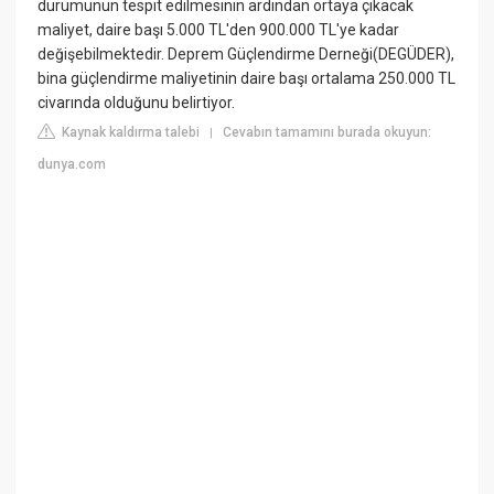
durumunun tespit edilmesinin ardından ortaya çıkacak
maliyet, daire başı 5.000 TL'den 900.000 TL'ye kadar
değişebilmektedir. Deprem Güçlendirme Derneği(DEGÜDER),
bina güçlendirme maliyetinin daire başı ortalama 250.000 TL
civarında olduğunu belirtiyor.
Kaynak kaldırma talebi
Cevabın tamamını burada okuyun:
|
dunya.com