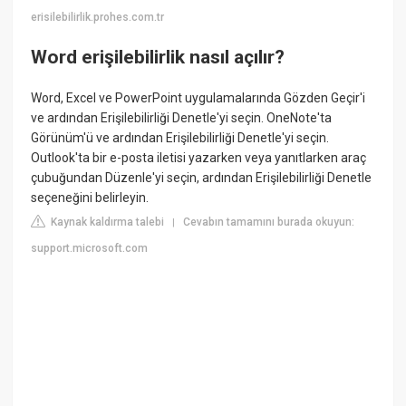
erisilebilirlik.prohes.com.tr
Word erişilebilirlik nasıl açılır?
Word, Excel ve PowerPoint uygulamalarında Gözden Geçir'i
ve ardından Erişilebilirliği Denetle'yi seçin. OneNote'ta
Görünüm'ü ve ardından Erişilebilirliği Denetle'yi seçin.
Outlook'ta bir e-posta iletisi yazarken veya yanıtlarken araç
çubuğundan Düzenle'yi seçin, ardından Erişilebilirliği Denetle
seçeneğini belirleyin.
Kaynak kaldırma talebi
Cevabın tamamını burada okuyun:
|
support.microsoft.com