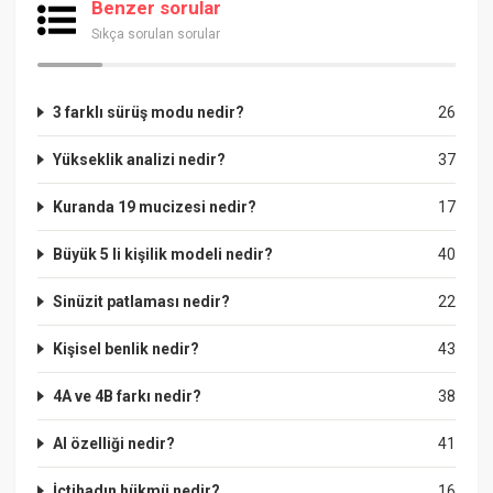
Benzer sorular
Sıkça sorulan sorular
3 farklı sürüş modu nedir?
26
Yükseklik analizi nedir?
37
Kuranda 19 mucizesi nedir?
17
Büyük 5 li kişilik modeli nedir?
40
Sinüzit patlaması nedir?
22
Kişisel benlik nedir?
43
4A ve 4B farkı nedir?
38
Al özelliği nedir?
41
İctihadın hükmü nedir?
16