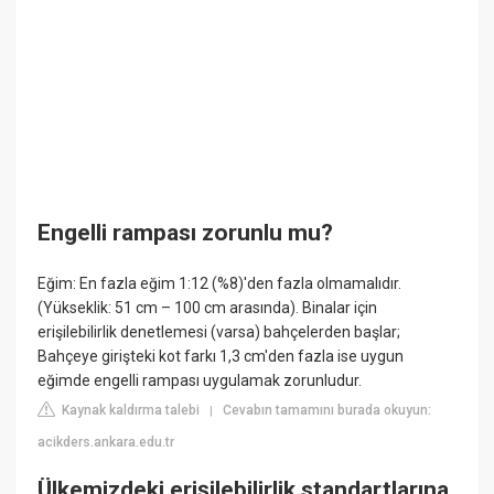
Engelli rampası zorunlu mu?
Eğim: En fazla eğim 1:12 (%8)'den fazla olmamalıdır.
(Yükseklik: 51 cm – 100 cm arasında). Binalar için
erişilebilirlik denetlemesi (varsa) bahçelerden başlar;
Bahçeye girişteki kot farkı 1,3 cm'den fazla ise uygun
eğimde engelli rampası uygulamak zorunludur.
Kaynak kaldırma talebi
Cevabın tamamını burada okuyun:
|
acikders.ankara.edu.tr
Ülkemizdeki erişilebilirlik standartlarına