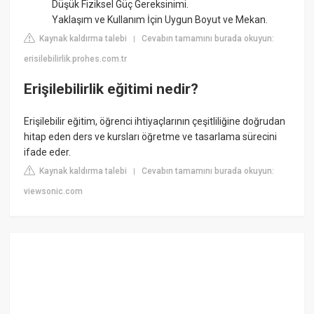
Düşük Fiziksel Güç Gereksinimi.
Yaklaşım ve Kullanım İçin Uygun Boyut ve Mekan.
Kaynak kaldırma talebi
Cevabın tamamını burada okuyun:
|
erisilebilirlik.prohes.com.tr
Erişilebilirlik eğitimi nedir?
Erişilebilir eğitim, öğrenci ihtiyaçlarının çeşitliliğine doğrudan
hitap eden ders ve kursları öğretme ve tasarlama sürecini
ifade eder.
Kaynak kaldırma talebi
Cevabın tamamını burada okuyun:
|
viewsonic.com