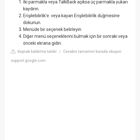
İki parmakla veya TalkBack açıksa üç parmakla yukarı
kaydırın.
Erişilebilirlik'e. veya kayan Erişilebilirlik düğmesine
dokunun.
Menüde bir seçenek belirleyin.
Diğer menü seçeneklerini bulmak için bir sonraki veya
önceki ekrana gidin.
Kaynak kaldırma talebi
Cevabın tamamını burada okuyun:
|
support.google.com