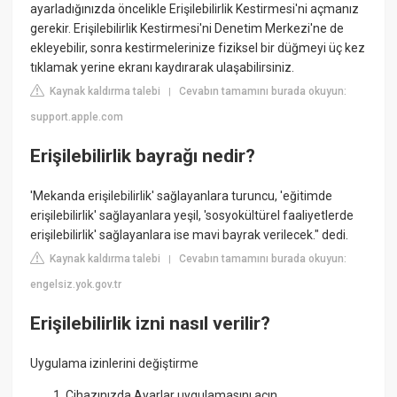
ayarladığınızda öncelikle Erişilebilirlik Kestirmesi'ni açmanız
gerekir. Erişilebilirlik Kestirmesi'ni Denetim Merkezi'ne de
ekleyebilir, sonra kestirmelerinize fiziksel bir düğmeyi üç kez
tıklamak yerine ekranı kaydırarak ulaşabilirsiniz.
Kaynak kaldırma talebi
Cevabın tamamını burada okuyun:
|
support.apple.com
Erişilebilirlik bayrağı nedir?
'Mekanda erişilebilirlik' sağlayanlara turuncu, 'eğitimde
erişilebilirlik' sağlayanlara yeşil, 'sosyokültürel faaliyetlerde
erişilebilirlik' sağlayanlara ise mavi bayrak verilecek." dedi.
Kaynak kaldırma talebi
Cevabın tamamını burada okuyun:
|
engelsiz.yok.gov.tr
Erişilebilirlik izni nasıl verilir?
Uygulama izinlerini değiştirme
Cihazınızda Ayarlar uygulamasını açın.