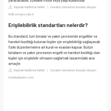
yararlanabilir, özellikle mobil veya yaşlı kullanıcılar.
Kaynak kaldırma talebi
Cevabın tamamını burada okuyun:
|
bidb.erciyes.edu.tr
Erişilebilirlik standartları nelerdir?
Bu standard, tüm binalar ve yakın çevresinde engelliler ve
hareket kısıtlılığı bulunan kişiler için erişilebilirliği sağlayacak
fiziki düzenlemelere ait kural ve esasları kapsar. Bütün
binaların ve yakın çevresinin engelli ve hareket kısıtlılığı olan
kişiler için erişilebilir olmasını sağlamak tasarımdaki ana
amaçtır.
Kaynak kaldırma talebi
Cevabın tamamını burada okuyun:
|
imarkadastro.com