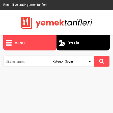
Resimli ve pratik yemek tarifleri
MENU
ÜYELİK