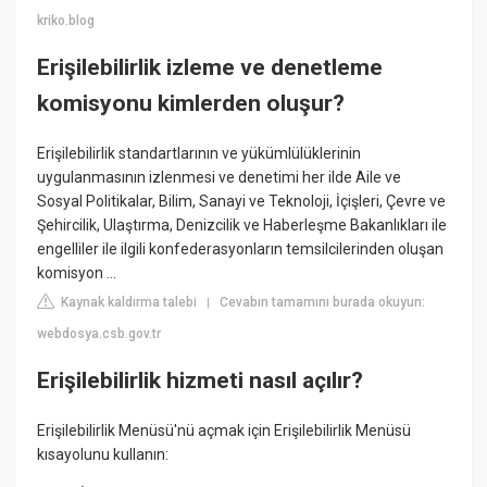
kriko.blog
Erişilebilirlik izleme ve denetleme
komisyonu kimlerden oluşur?
Erişilebilirlik standartlarının ve yükümlülüklerinin
uygulanmasının izlenmesi ve denetimi her ilde Aile ve
Sosyal Politikalar, Bilim, Sanayi ve Teknoloji, İçişleri, Çevre ve
Şehircilik, Ulaştırma, Denizcilik ve Haberleşme Bakanlıkları ile
engelliler ile ilgili konfederasyonların temsilcilerinden oluşan
komisyon ...
Kaynak kaldırma talebi
Cevabın tamamını burada okuyun:
|
webdosya.csb.gov.tr
Erişilebilirlik hizmeti nasıl açılır?
Erişilebilirlik Menüsü'nü açmak için Erişilebilirlik Menüsü
kısayolunu kullanın: