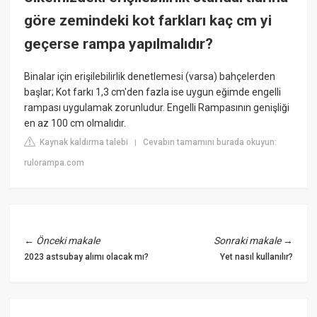
göre zemindeki kot farkları kaç cm yi
geçerse rampa yapılmalıdır?
Binalar için erişilebilirlik denetlemesi (varsa) bahçelerden
başlar; Kot farkı 1,3 cm'den fazla ise uygun eğimde engelli
rampası uygulamak zorunludur. Engelli Rampasının genişliği
en az 100 cm olmalıdır.
Kaynak kaldırma talebi
Cevabın tamamını burada okuyun:
|
rulorampa.com
←
Önceki makale
Sonraki makale
→
2023 astsubay alımı olacak mı?
Yet nasıl kullanılır?