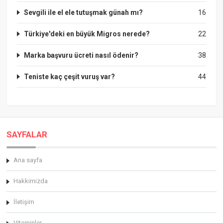
Sevgili ile el ele tutuşmak günah mı?
16
Türkiye'deki en büyük Migros nerede?
22
Marka başvuru ücreti nasıl ödenir?
38
Teniste kaç çeşit vuruş var?
44
SAYFALAR
Ana sayfa
Hakkimizda
İletişim
Vitaminler