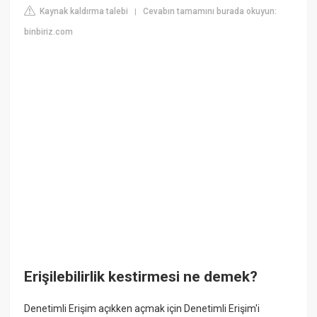
Kaynak kaldırma talebi
Cevabın tamamını burada okuyun:
|
binbiriz.com
Erişilebilirlik kestirmesi ne demek?
Denetimli Erişim açıkken açmak için Denetimli Erişim'i