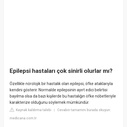
Epilepsi hastaları çok sinirli olurlar mı?
Özellikle nörolojik bir hastalık olan epilepsi, öfke ataklarıyla
kendini gösterir. Normalde epilepsinin ayırt edici belirtisi
bayılma olsa da bazı kişilerde bu hastalığın öfke nöbetleriyle
karakterize olduğunu söylemek mümkündür.
Kaynak kaldırma talebi
Cevabın tamamını burada okuyun:
|
medicana.com.tr