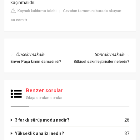
kaçınmalıdır.
Kaynak kaldırma talebi
Cevabın tamamını burada okuyun:
|
aa.com.tr
←
Önceki makale
Sonraki makale
→
Enver Paşa kimin damadı idi?
Bitkisel sakinleştiriciler nelerdir?
Benzer sorular
Sıkça sorulan sorular
3 farklı sürüş modu nedir?
26
Yükseklik analizi nedir?
37