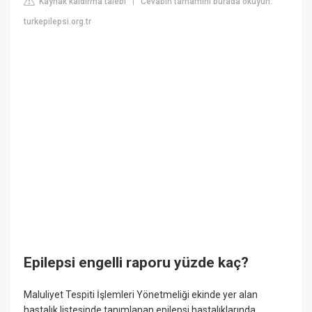
Kaynak kaldırma talebi
Cevabın tamamını burada okuyun:
|
turkepilepsi.org.tr
Epilepsi engelli raporu yüzde kaç?
Maluliyet Tespiti İşlemleri Yönetmeliği ekinde yer alan
hastalık listesinde tanımlanan epilepsi hastalıklarında,