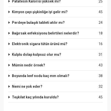
Patatesin Kalorisi yüksek mi?
25
Kimyon çayı şişkinliğe iyi gelir mi?
45
Perdeye bulaşık tableti atılır mı?
24
Bağırsak enfeksiyonu belirtileri nelerdir?
18
Elektronik sigara tütün ürünü mü?
16
Kulplu dolap kulpsuz olur mu?
31
Mümin nedir örnek?
43
Boyunda lenf nodu kaç mm olmalı?
38
Nemi ne yok eder?
32
Teşkilat kaç yılında kuruldu?
45