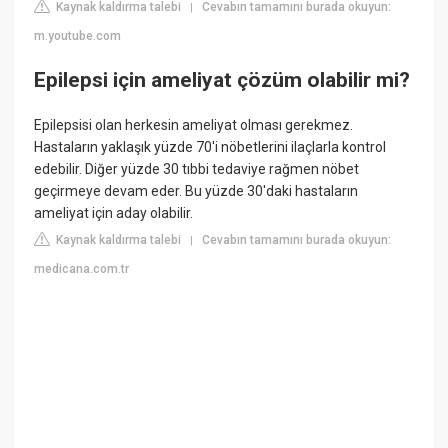
Kaynak kaldırma talebi
Cevabın tamamını burada okuyun:
|
m.youtube.com
Epilepsi için ameliyat çözüm olabilir mi?
Epilepsisi olan herkesin ameliyat olması gerekmez.
Hastaların yaklaşık yüzde 70'i nöbetlerini ilaçlarla kontrol
edebilir. Diğer yüzde 30 tıbbi tedaviye rağmen nöbet
geçirmeye devam eder. Bu yüzde 30'daki hastaların
ameliyat için aday olabilir.
Kaynak kaldırma talebi
Cevabın tamamını burada okuyun:
|
medicana.com.tr