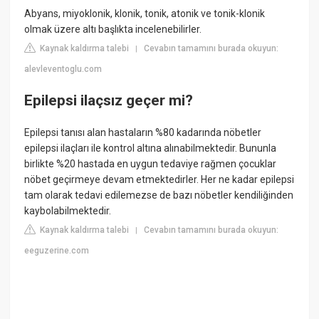
Abyans, miyoklonik, klonik, tonik, atonik ve tonik-klonik
olmak üzere altı başlıkta incelenebilirler.
Kaynak kaldırma talebi
Cevabın tamamını burada okuyun:
|
alevleventoglu.com
Epilepsi ilaçsız geçer mi?
Epilepsi tanısı alan hastaların %80 kadarında nöbetler
epilepsi ilaçları ile kontrol altına alınabilmektedir. Bununla
birlikte %20 hastada en uygun tedaviye rağmen çocuklar
nöbet geçirmeye devam etmektedirler. Her ne kadar epilepsi
tam olarak tedavi edilemezse de bazı nöbetler kendiliğinden
kaybolabilmektedir.
Kaynak kaldırma talebi
Cevabın tamamını burada okuyun:
|
eeguzerine.com