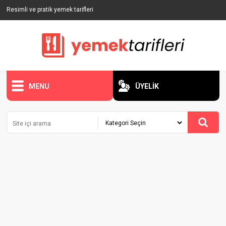
Resimli ve pratik yemek tarifleri
MENU
ÜYELİK