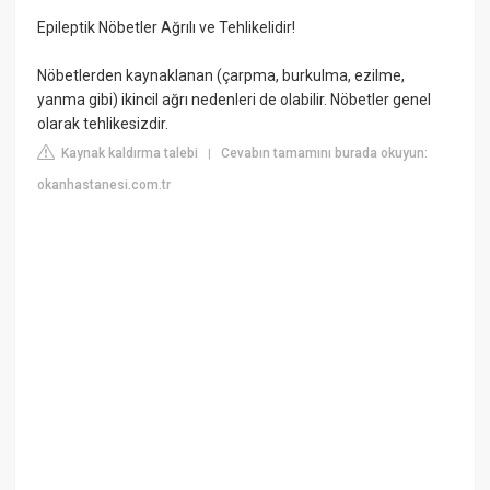
Epileptik Nöbetler Ağrılı ve Tehlikelidir!
Nöbetlerden kaynaklanan (çarpma, burkulma, ezilme,
yanma gibi) ikincil ağrı nedenleri de olabilir. Nöbetler genel
olarak tehlikesizdir.
Kaynak kaldırma talebi
Cevabın tamamını burada okuyun:
|
okanhastanesi.com.tr