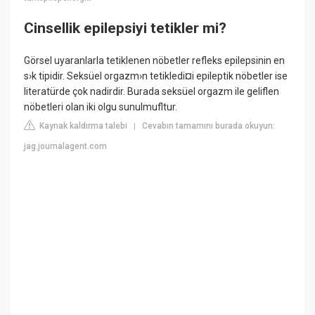
Cinsellik epilepsiyi tetikler mi?
Görsel uyaranlarla tetiklenen nöbetler refleks epilepsinin en
s›k tipidir. Seksüel orgazm›n tetikledi¤i epileptik nöbetler ise
literatürde çok nadirdir. Burada seksüel orgazm ile geliflen
nöbetleri olan iki olgu sunulmufltur.
Kaynak kaldırma talebi
Cevabın tamamını burada okuyun:
|
jag.journalagent.com