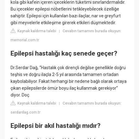
kola gibi kafein içeren içeceklerin tüketimi sınırlandırmalıdır.
Bu içecekler epilepsi nöbetlerini tetikleyebilecek özelliğe
sahiptir. Epilepsi için kullanılan bazı ilaçlar, nar ve greyfurt
gibi meyvelerle etkileşime girerek etkileri düşmektedir.
Kaynak kaldırma talebi
Cevabın tamamını burada okuyun:
|
memorial.com.tr
Epilepsi hastalığı kaç senede geçer?
Dr.Serdar Dağ, “Hastalık çok dirençli değilse genellikle doğru
teşhis ve doğru ilaçla 2-5 yıl arasında tamamen ortadan
kaybolabiliyor. Fakat herhangi bir nedene bağlı olarak ortaya
çıkan epilepsilerde ömür boyu ilaç kullanmak gerekiyor”
diyor. Doç.
Kaynak kaldırma talebi
Cevabın tamamını burada okuyun:
|
serdardag.com.tr
Epilepsi bir akıl hastalığı mıdır?