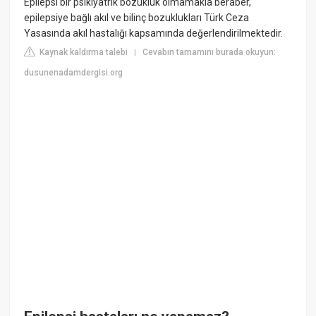
Epilepsi bir psikiyatrik bozukluk olmamakla beraber,
epilepsiye bağlı akıl ve bilinç bozuklukları Türk Ceza
Yasasında akıl hastalığı kapsamında değerlendirilmektedir.
Kaynak kaldırma talebi
Cevabın tamamını burada okuyun:
|
dusunenadamdergisi.org