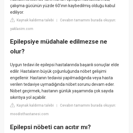
çalışma gücünün yüzde 60'ının kaybedilmiş olduğu kabul
ediliyor.
Kaynak kaldırma talebi
Cevabın tamamını burada okuyun:
|
yaklasim.com
Epilepsiye müdahale edilmezse ne
olur?
Uygun tedavi ile epilepsi hastalarında başarılı sonuçlar elde
edilir. Hastaların büyük çoğunluğunda nöbet gelişimi
engellenir. Hastanın tedavisi yapılmadığında veya hasta
verilen tedaviye uymadığında nöbet sorunu devam eder.
Nöbet geçirmek, hastanın günlük yaşamında çok sayıda
sıkıntıya yol açabilir.
Kaynak kaldırma talebi
Cevabın tamamını burada okuyun:
|
moodisthastanesi.com
Epilepsi nöbeti can acıtır mı?