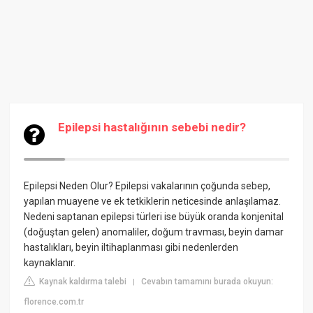
Epilepsi hastalığının sebebi nedir?
Epilepsi Neden Olur? Epilepsi vakalarının çoğunda sebep,
yapılan muayene ve ek tetkiklerin neticesinde anlaşılamaz.
Nedeni saptanan epilepsi türleri ise büyük oranda konjenital
(doğuştan gelen) anomaliler, doğum travması, beyin damar
hastalıkları, beyin iltihaplanması gibi nedenlerden
kaynaklanır.
Kaynak kaldırma talebi
Cevabın tamamını burada okuyun:
|
florence.com.tr