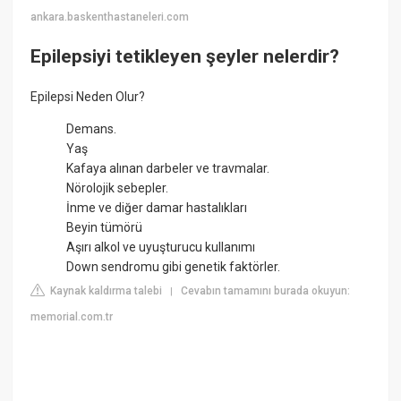
ankara.baskenthastaneleri.com
Epilepsiyi tetikleyen şeyler nelerdir?
Epilepsi Neden Olur?
Demans.
Yaş
Kafaya alınan darbeler ve travmalar.
Nörolojik sebepler.
İnme ve diğer damar hastalıkları
Beyin tümörü
Aşırı alkol ve uyuşturucu kullanımı
Down sendromu gibi genetik faktörler.
Kaynak kaldırma talebi
Cevabın tamamını burada okuyun:
|
memorial.com.tr