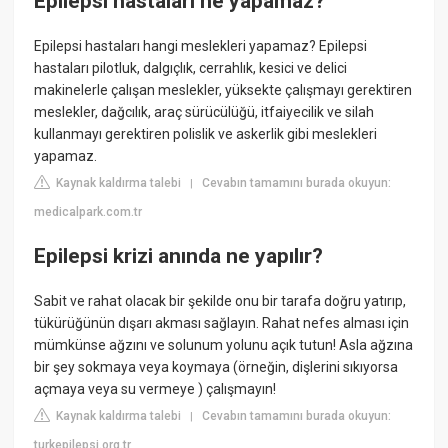
Epilepsi hastaları ne yapamaz?
Epilepsi hastaları hangi meslekleri yapamaz? Epilepsi
hastaları pilotluk, dalgıçlık, cerrahlık, kesici ve delici
makinelerle çalışan meslekler, yüksekte çalışmayı gerektiren
meslekler, dağcılık, araç sürücülüğü, itfaiyecilik ve silah
kullanmayı gerektiren polislik ve askerlik gibi meslekleri
yapamaz.
Kaynak kaldırma talebi
Cevabın tamamını burada okuyun:
|
medicalpark.com.tr
Epilepsi krizi anında ne yapılır?
Sabit ve rahat olacak bir şekilde onu bir tarafa doğru yatırıp,
tükürüğünün dışarı akması sağlayın. Rahat nefes alması için
mümkünse ağzını ve solunum yolunu açık tutun! Asla ağzına
bir şey sokmaya veya koymaya (örneğin, dişlerini sıkıyorsa
açmaya veya su vermeye ) çalışmayın!
Kaynak kaldırma talebi
Cevabın tamamını burada okuyun:
|
turkepilepsi.org.tr