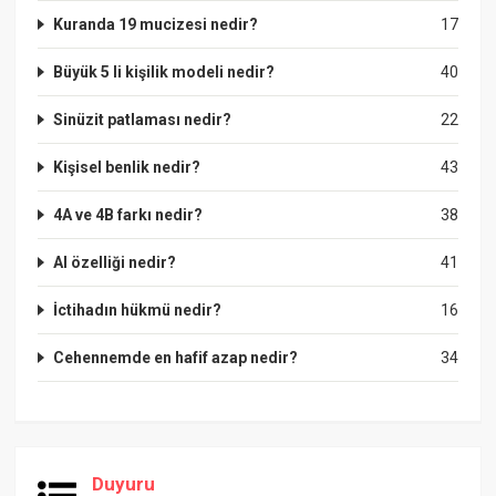
Kuranda 19 mucizesi nedir?
17
Büyük 5 li kişilik modeli nedir?
40
Sinüzit patlaması nedir?
22
Kişisel benlik nedir?
43
4A ve 4B farkı nedir?
38
Al özelliği nedir?
41
İctihadın hükmü nedir?
16
Cehennemde en hafif azap nedir?
34
Duyuru