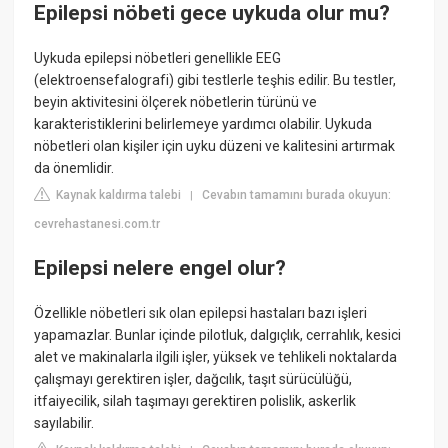
Epilepsi nöbeti gece uykuda olur mu?
Uykuda epilepsi nöbetleri genellikle EEG
(elektroensefalografi) gibi testlerle teşhis edilir. Bu testler,
beyin aktivitesini ölçerek nöbetlerin türünü ve
karakteristiklerini belirlemeye yardımcı olabilir. Uykuda
nöbetleri olan kişiler için uyku düzeni ve kalitesini artırmak
da önemlidir.
Kaynak kaldırma talebi
Cevabın tamamını burada okuyun:
|
cevrehastanesi.com.tr
Epilepsi nelere engel olur?
Özellikle nöbetleri sık olan epilepsi hastaları bazı işleri
yapamazlar. Bunlar içinde pilotluk, dalgıçlık, cerrahlık, kesici
alet ve makinalarla ilgili işler, yüksek ve tehlikeli noktalarda
çalışmayı gerektiren işler, dağcılık, taşıt sürücülüğü,
itfaiyecilik, silah taşımayı gerektiren polislik, askerlik
sayılabilir.