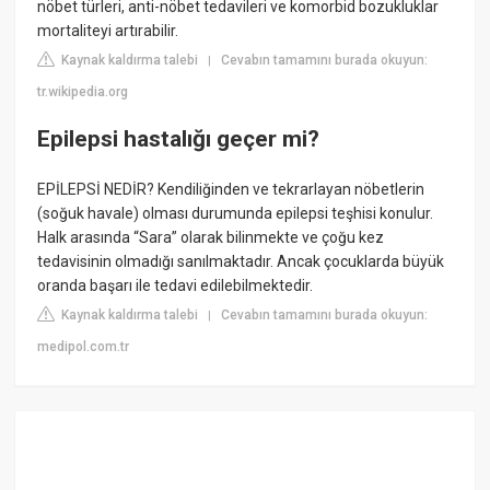
nöbet türleri, anti-nöbet tedavileri ve komorbid bozukluklar
mortaliteyi artırabilir.
Kaynak kaldırma talebi
Cevabın tamamını burada okuyun:
|
tr.wikipedia.org
Epilepsi hastalığı geçer mi?
EPİLEPSİ NEDİR? Kendiliğinden ve tekrarlayan nöbetlerin
(soğuk havale) olması durumunda epilepsi teşhisi konulur.
Halk arasında “Sara” olarak bilinmekte ve çoğu kez
tedavisinin olmadığı sanılmaktadır. Ancak çocuklarda büyük
oranda başarı ile tedavi edilebilmektedir.
Kaynak kaldırma talebi
Cevabın tamamını burada okuyun:
|
medipol.com.tr