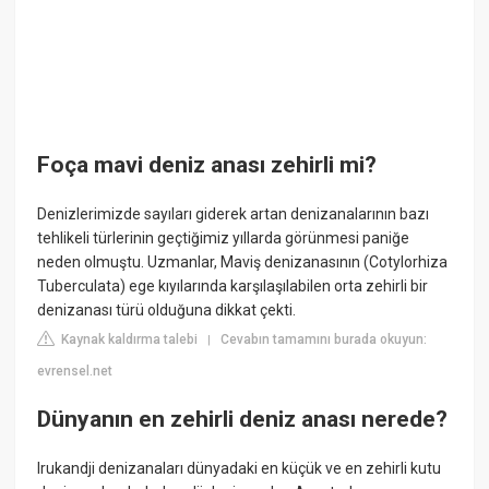
Foça mavi deniz anası zehirli mi?
Denizlerimizde sayıları giderek artan denizanalarının bazı
tehlikeli türlerinin geçtiğimiz yıllarda görünmesi paniğe
neden olmuştu. Uzmanlar, Maviş denizanasının (Cotylorhiza
Tuberculata) ege kıyılarında karşılaşılabilen orta zehirli bir
denizanası türü olduğuna dikkat çekti.
Kaynak kaldırma talebi
Cevabın tamamını burada okuyun:
|
evrensel.net
Dünyanın en zehirli deniz anası nerede?
Irukandji denizanaları dünyadaki en küçük ve en zehirli kutu