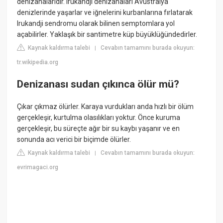
denizanalarıdır. Irukandji denizanaları Avustralya
denizlerinde yaşarlar ve iğnelerini kurbanlarına fırlatarak
Irukandji sendromu olarak bilinen semptomlara yol
açabilirler. Yaklaşık bir santimetre küp büyüklüğündedirler.
Kaynak kaldırma talebi
Cevabın tamamını burada okuyun:
|
tr.wikipedia.org
Denizanası sudan çıkınca ölür mü?
Çıkar çıkmaz ölürler. Karaya vurdukları anda hızlı bir ölüm
gerçekleşir, kurtulma olasılıkları yoktur. Önce kuruma
gerçekleşir, bu süreçte ağır bir su kaybı yaşanır ve en
sonunda acı verici bir biçimde ölürler.
Kaynak kaldırma talebi
Cevabın tamamını burada okuyun:
|
evrimagaci.org