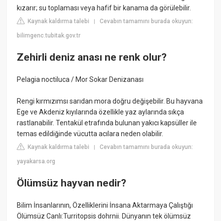
kızarır; su toplaması veya hafif bir kanama da görülebilir.
Kaynak kaldırma talebi
Cevabın tamamını burada okuyun:
|
bilimgenc.tubitak.gov.tr
Zehirli deniz anası ne renk olur?
Pelagia noctiluca / Mor Sokar Denizanası
Rengi kırmızımsı sarıdan mora doğru değişebilir. Bu hayvana
Ege ve Akdeniz kıyılarında özellikle yaz aylarında sıkça
rastlanabilir. Tentakül etrafında bulunan yakıcı kapsüller ile
temas edildiğinde vücutta acılara neden olabilir.
Kaynak kaldırma talebi
Cevabın tamamını burada okuyun:
|
yayakarsa.org
Ölümsüz hayvan nedir?
Bilim İnsanlarının, Özelliklerini İnsana Aktarmaya Çalıştığı
Ölümsüz Canlı:Turritopsis dohrnii. Dünyanın tek ölümsüz