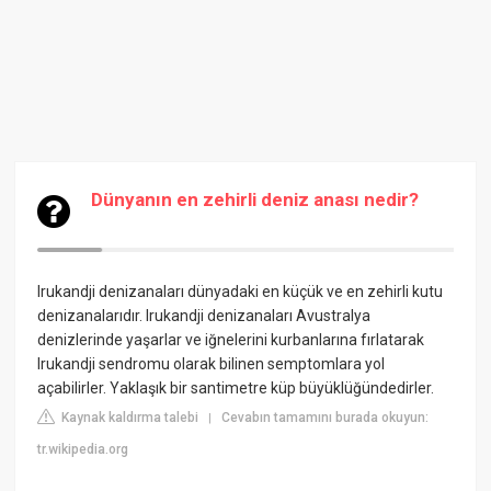
Dünyanın en zehirli deniz anası nedir?
Irukandji denizanaları dünyadaki en küçük ve en zehirli kutu
denizanalarıdır. Irukandji denizanaları Avustralya
denizlerinde yaşarlar ve iğnelerini kurbanlarına fırlatarak
Irukandji sendromu olarak bilinen semptomlara yol
açabilirler. Yaklaşık bir santimetre küp büyüklüğündedirler.
Kaynak kaldırma talebi
Cevabın tamamını burada okuyun:
|
tr.wikipedia.org