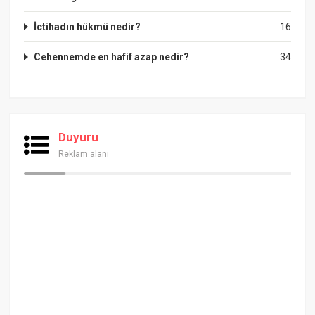
İctihadın hükmü nedir?
16
Cehennemde en hafif azap nedir?
34
Duyuru
Reklam alanı