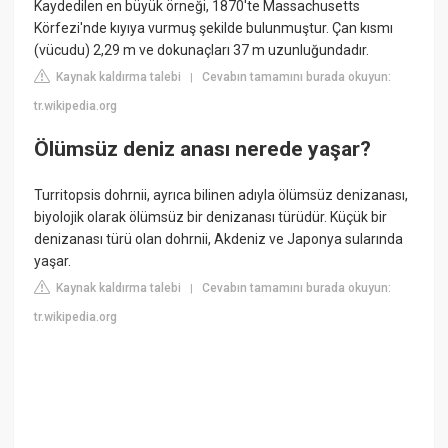
Kaydedilen en büyük örneği, 1870'te Massachusetts
Körfezi'nde kıyıya vurmuş şekilde bulunmuştur. Çan kısmı
(vücudu) 2,29 m ve dokunaçları 37 m uzunluğundadır.
Kaynak kaldırma talebi
Cevabın tamamını burada okuyun:
|
tr.wikipedia.org
Ölümsüz deniz anası nerede yaşar?
Turritopsis dohrnii, ayrıca bilinen adıyla ölümsüz denizanası,
biyolojik olarak ölümsüz bir denizanası türüdür. Küçük bir
denizanası türü olan dohrnii, Akdeniz ve Japonya sularında
yaşar.
Kaynak kaldırma talebi
Cevabın tamamını burada okuyun:
|
tr.wikipedia.org