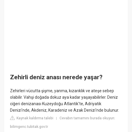
Zehirli deniz anası nerede yaşar?
Zehirleri vücutta şişme, yanma, kızarıklık ve ateşe sebep
olabilir. Vahşi doğada dokuz aya kadar yaşayabilirler. Deniz
ciğeri denizanası Kuzeydoğu Atlantik'te, Adriyatik
Denizi'nde, Akdeniz, Karadeniz ve Azak Denizi'nde bulunur.
Kaynak kaldırma talebi
Cevabın tamamını burada okuyun:
|
bilimgenc.tubitak.gov.tr