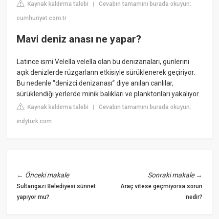
Kaynak kaldırma talebi
Cevabın tamamını burada okuyun:
|
cumhuriyet.com.tr
Mavi deniz anası ne yapar?
Latince ismi Velella velella olan bu denizanaları, günlerini
açık denizlerde rüzgarların etkisiyle sürüklenerek geçiriyor.
Bu nedenle “denizci denizanası” diye anılan canlılar,
sürüklendiği yerlerde minik balıkları ve planktonları yakalıyor.
Kaynak kaldırma talebi
Cevabın tamamını burada okuyun:
|
indyturk.com
←
Önceki makale
Sonraki makale
→
Sultangazi Belediyesi sünnet
Araç vitese geçmiyorsa sorun
yapıyor mu?
nedir?