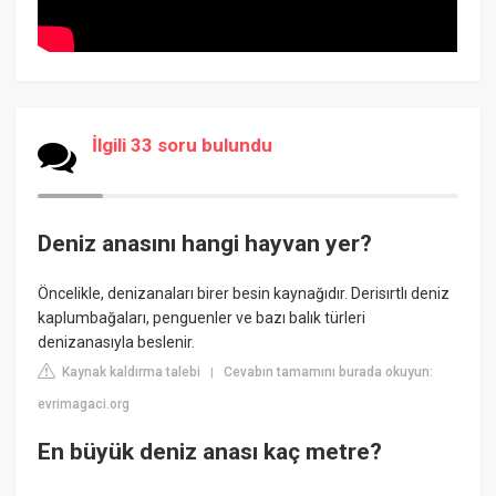
İlgili 33 soru bulundu
Deniz anasını hangi hayvan yer?
Öncelikle, denizanaları birer besin kaynağıdır. Derisırtlı deniz
kaplumbağaları, penguenler ve bazı balık türleri
denizanasıyla beslenir.
Kaynak kaldırma talebi
Cevabın tamamını burada okuyun:
|
evrimagaci.org
En büyük deniz anası kaç metre?