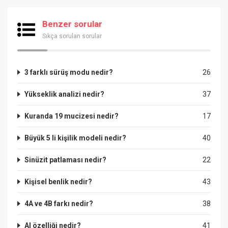
Benzer sorular
Sıkça sorulan sorular
3 farklı sürüş modu nedir?
26
Yükseklik analizi nedir?
37
Kuranda 19 mucizesi nedir?
17
Büyük 5 li kişilik modeli nedir?
40
Sinüzit patlaması nedir?
22
Kişisel benlik nedir?
43
4A ve 4B farkı nedir?
38
Al özelliği nedir?
41