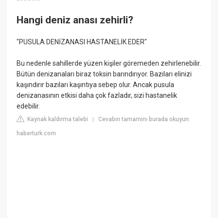
Hangi deniz anası zehirli?
"PUSULA DENİZANASI HASTANELİK EDER"
Bu nedenle sahillerde yüzen kişiler göremeden zehirlenebilir.
Bütün denizanaları biraz toksin barındırıyor. Bazıları elinizi
kaşındırır bazıları kaşıntıya sebep olur. Ancak pusula
denizanasının etkisi daha çok fazladır, sizi hastanelik
edebilir.
Kaynak kaldırma talebi
Cevabın tamamını burada okuyun:
|
haberturk.com