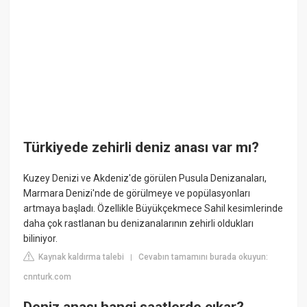
Türkiyede zehirli deniz anası var mı?
Kuzey Denizi ve Akdeniz'de görülen Pusula Denizanaları,
Marmara Denizi'nde de görülmeye ve popülasyonları
artmaya başladı. Özellikle Büyükçekmece Sahil kesimlerinde
daha çok rastlanan bu denizanalarının zehirli oldukları
biliniyor.
Kaynak kaldırma talebi
Cevabın tamamını burada okuyun:
|
cnnturk.com
Deniz anası hangi saatlerde çıkar?