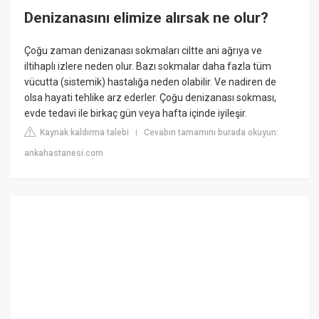
Denizanasını elimize alırsak ne olur?
Çoğu zaman denizanası sokmaları ciltte ani ağrıya ve
iltihaplı izlere neden olur. Bazı sokmalar daha fazla tüm
vücutta (sistemik) hastalığa neden olabilir. Ve nadiren de
olsa hayati tehlike arz ederler. Çoğu denizanası sokması,
evde tedavi ile birkaç gün veya hafta içinde iyileşir.
Kaynak kaldırma talebi
Cevabın tamamını burada okuyun:
|
ankahastanesi.com