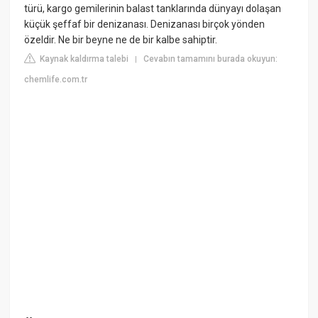
türü, kargo gemilerinin balast tanklarında dünyayı dolaşan
küçük şeffaf bir denizanası. Denizanası birçok yönden
özeldir. Ne bir beyne ne de bir kalbe sahiptir.
Kaynak kaldırma talebi
Cevabın tamamını burada okuyun:
|
chemlife.com.tr