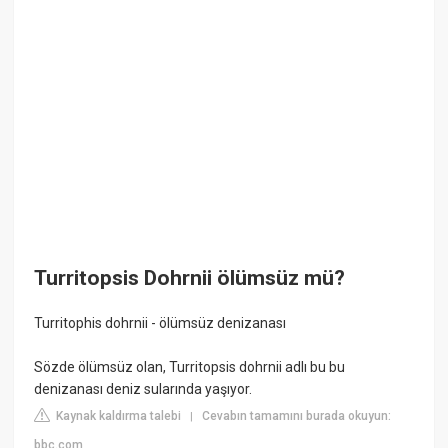
Turritopsis Dohrnii ölümsüz mü?
Turritophis dohrnii - ölümsüz denizanası
Sözde ölümsüz olan, Turritopsis dohrnii adlı bu bu
denizanası deniz sularında yaşıyor.
Kaynak kaldırma talebi
Cevabın tamamını burada okuyun:
|
bbc.com