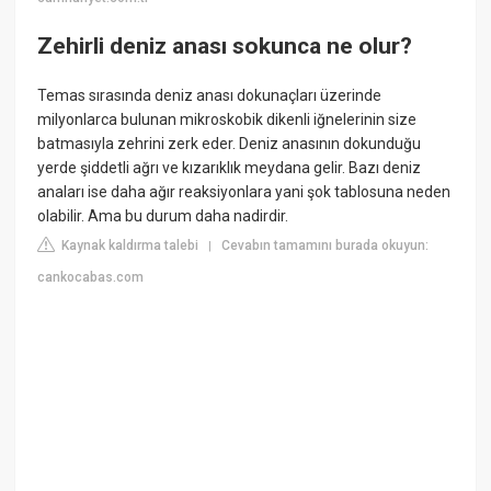
Zehirli deniz anası sokunca ne olur?
Temas sırasında deniz anası dokunaçları üzerinde
milyonlarca bulunan mikroskobik dikenli iğnelerinin size
batmasıyla zehrini zerk eder. Deniz anasının dokunduğu
yerde şiddetli ağrı ve kızarıklık meydana gelir. Bazı deniz
anaları ise daha ağır reaksiyonlara yani şok tablosuna neden
olabilir. Ama bu durum daha nadirdir.
Kaynak kaldırma talebi
Cevabın tamamını burada okuyun:
|
cankocabas.com