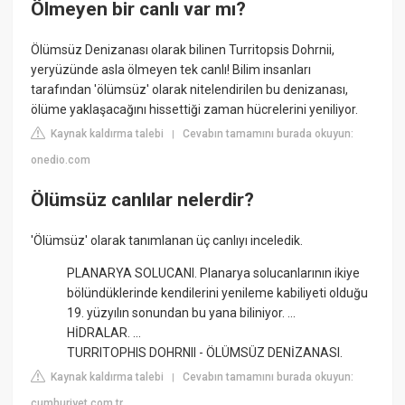
Ölmeyen bir canlı var mı?
Ölümsüz Denizanası olarak bilinen Turritopsis Dohrnii,
yeryüzünde asla ölmeyen tek canlı! Bilim insanları
tarafından 'ölümsüz' olarak nitelendirilen bu denizanası,
ölüme yaklaşacağını hissettiği zaman hücrelerini yeniliyor.
Kaynak kaldırma talebi
Cevabın tamamını burada okuyun:
|
onedio.com
Ölümsüz canlılar nelerdir?
'Ölümsüz' olarak tanımlanan üç canlıyı inceledik.
PLANARYA SOLUCANI. Planarya solucanlarının ikiye
bölündüklerinde kendilerini yenileme kabiliyeti olduğu
19. yüzyılın sonundan bu yana biliniyor. ...
HİDRALAR. ...
TURRITOPHIS DOHRNII - ÖLÜMSÜZ DENİZANASI.
Kaynak kaldırma talebi
Cevabın tamamını burada okuyun:
|
cumhuriyet.com.tr