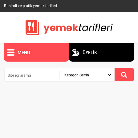
Resimli ve pratik yemek tarifleri
MENU
ÜYELİK