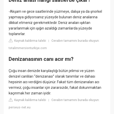
-Akşam ve gece saatlerinde yüzmeye, dalışa ya da şnorkel
yapmaya gidiyorsanız yüzeyde bulunan deniz analarına
dikkat etmeniz gerekmektedir. Deniz anaları ışıktan
yararlanmak için ışığın azaldığı zamanlarda yüzeyde
toplanırlar.
Kaynak kaldırma talebi
Cevabın tamamını burada okuyun:
|
totalimmersionturkiye.com
Denizanasının canı acır mı?
Çoğu insan denizde karşılaştığı bütün jelimsi ve yüzen
denizel canlıları “denizanası” olarak tanımlar ve dahası
hepsinin acı verdiğini düşünür. Fakat tüm denizanaları acı
vermez; çoğu insanlar için zararsızdır, fakat dokunmaktan
kaçınmak her zaman iyidir.
Kaynak kaldırma talebi
Cevabın tamamını burada okuyun:
|
perseus-net.eu