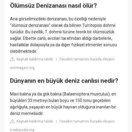
Ölümsüz Denizanası nasıl ölür?
Ana görselimizdeki denizanası, bu özelliği nedeniyle
"ölümsüz denizanası" olarak da bilinen Turritopsis dohrnii
türüdür. Bu özellik, T. dohrnii türüne teorik bir ölümsüzlük
sağlar. Elbette canlı, avcıları tarafından aldığı darbelerle,
hastalıklar dolayısıyla ya da diğer fiziksel etmenler sonucu
ölebilmektedir.
Kaynak kaldırma talebi
Cevabın tamamını burada okuyun:
|
evrimagaci.org
Dünyanın en büyük deniz canlısı nedir?
Mavi balina ya da gök balina (Balaenoptera musculus), en
büyükleri 33 metreyi bulan boyu ve 150 tonu geçebilen
ağırlığıyla, yaşayan en büyük hayvan olduğuna inanılan bir
deniz memelisidir.
Kaynak kaldırma talebi
Cevabın tamamını burada okuyun:
|
tr.wikipedia.org