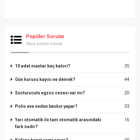
Popüler Sorular
Sıkça sorulan sorular
10 adet mantar kaç kalori?
35
Gün kurusu kayısı ne demek?
44
Susturuculu egzoz cezası var mı?
20
Polis eve neden baskın yapar?
33
Yarı otomatik ile tam otomatik arasındaki
16
fark nedir?
Kofana hangi yemi sever?
30