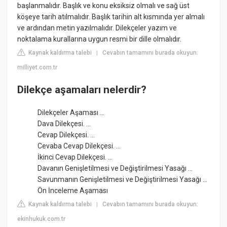
başlanmalıdır. Başlık ve konu eksiksiz olmalı ve sağ üst
köşeye tarih atılmalıdır. Başlık tarihin alt kısmında yer almalı
ve ardından metin yazılmalıdır. Dilekçeler yazım ve
noktalama kurallarına uygun resmi bir dille olmalıdır.
Kaynak kaldırma talebi
Cevabın tamamını burada okuyun:
|
milliyet.com.tr
Dilekçe aşamaları nelerdir?
Dilekçeler Aşaması ...
Dava Dilekçesi. ...
Cevap Dilekçesi. ...
Cevaba Cevap Dilekçesi. ...
İkinci Cevap Dilekçesi. ...
Davanın Genişletilmesi ve Değiştirilmesi Yasağı ...
Savunmanın Genişletilmesi ve Değiştirilmesi Yasağı ...
Ön İnceleme Aşaması
Kaynak kaldırma talebi
Cevabın tamamını burada okuyun:
|
ekinhukuk.com.tr