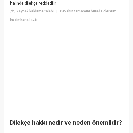
halinde dilekçe reddedilir.
Kaynak kaldırma talebi
Cevabın tamamını burada okuyun:
|
hasimkartal.av.tr
Dilekçe hakkı nedir ve neden önemlidir?