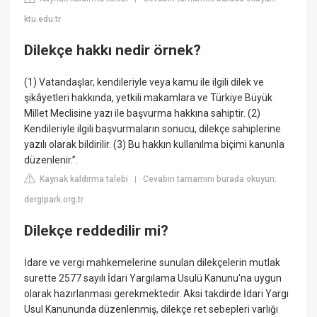
ktu.edu.tr
Dilekçe hakkı nedir örnek?
(1) Vatandaşlar, kendileriyle veya kamu ile ilgili dilek ve
şikâyetleri hakkında, yetkili makamlara ve Türkiye Büyük
Millet Meclisine yazı ile başvurma hakkına sahiptir. (2)
Kendileriyle ilgili başvurmaların sonucu, dilekçe sahiplerine
yazılı olarak bildirilir. (3) Bu hakkın kullanılma biçimi kanunla
düzenlenir.”.
Kaynak kaldırma talebi
Cevabın tamamını burada okuyun:
|
dergipark.org.tr
Dilekçe reddedilir mi?
İdare ve vergi mahkemelerine sunulan dilekçelerin mutlak
surette 2577 sayılı İdari Yargılama Usulü Kanunu'na uygun
olarak hazırlanması gerekmektedir. Aksi takdirde İdari Yargı
Usul Kanununda düzenlenmiş, dilekçe ret sebepleri varlığı