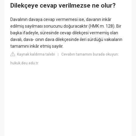
Dilekçeye cevap verilmezse ne olur?
Davalının davaya cevap vermemesi ise, davanın inkâr
edilmiş sayılması sonucunu doğuracaktır (HMK m. 128). Bir
başka ifadeyle, süresinde cevap dilekçesi vermemiş olan
davalı, dava- cının dava dilekçesinde ileri sürdüğü vakıaların
tamamını inkâr etmiş sayılır.
Kaynak kaldırma talebi
Cevabın tamamını burada okuyun:
|
hukuk.deu.edu.tr