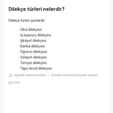
Dilekçe türleri nelerdir?
Dilekçe türleri şunlardır:
· Okul dilekçesi.
· İş başvuru dilekçesi.
· Şikâyet dilekçesi.
· Banka dilekçesi.
· Öğrenci dilekçesi.
· Velayet dilekçesi.
· Temyiz dilekçesi.
· Tapu tescil dilekçesi.
Kaynak kaldırma talebi
Cevabın tamamını burada okuyun:
|
gzt.com