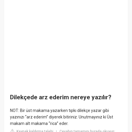
Dilekçede arz ederim nereye yazılır?
NOT: Bir üst makama yazarken tıpkı dilekçe yazar gibi
yazınızı “arz ederim” diyerek bitiriniz. Unutmayınız ki Üst
makam alt makama “rica” eder.
Kaynak kaldırma talebi
Cevabın tamamını burada okuyun:
|