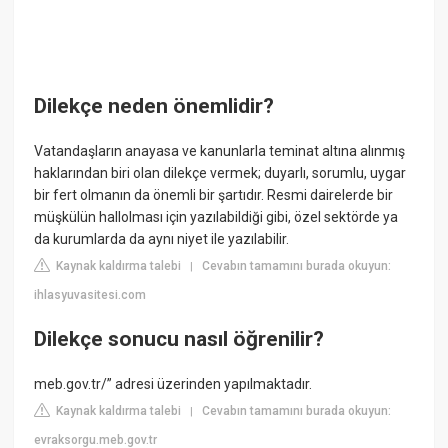
Dilekçe neden önemlidir?
Vatandaşların anayasa ve kanunlarla teminat altına alınmış
haklarından biri olan dilekçe vermek; duyarlı, sorumlu, uygar
bir fert olmanın da önemli bir şartıdır. Resmi dairelerde bir
müşkülün hallolması için yazılabildiği gibi, özel sektörde ya
da kurumlarda da aynı niyet ile yazılabilir.
Kaynak kaldırma talebi
Cevabın tamamını burada okuyun:
|
ihlasyuvasitesi.com
Dilekçe sonucu nasıl öğrenilir?
meb.gov.tr/” adresi üzerinden yapılmaktadır.
Kaynak kaldırma talebi
Cevabın tamamını burada okuyun:
|
evraksorgu.meb.gov.tr