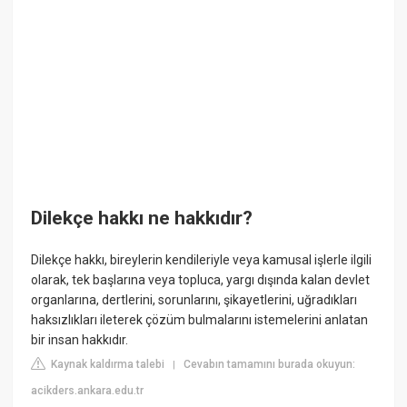
Dilekçe hakkı ne hakkıdır?
Dilekçe hakkı, bireylerin kendileriyle veya kamusal işlerle ilgili
olarak, tek başlarına veya topluca, yargı dışında kalan devlet
organlarına, dertlerini, sorunlarını, şikayetlerini, uğradıkları
haksızlıkları ileterek çözüm bulmalarını istemelerini anlatan
bir insan hakkıdır.
Kaynak kaldırma talebi
Cevabın tamamını burada okuyun:
|
acikders.ankara.edu.tr