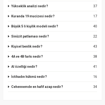
Yükseklik analizi nedir?
37
Kuranda 19 mucizesi nedir?
17
Büyük 5 li kişilik modeli nedir?
40
Sinüzit patlaması nedir?
22
Kişisel benlik nedir?
43
4A ve 4B farkı nedir?
38
Al özelliği nedir?
41
İctihadın hükmü nedir?
16
Cehennemde en hafif azap nedir?
34