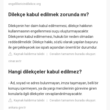
engellilericindilekce.org
Dilekçe kabul edilmek zorunda mı?
Dilekçenin her daim kabul edilmemesi, dilekçe hakkının
kullanmasının engellenmesi suçu oluşturmayacaktır.
Dilekçenin kabul edilmemesi, hukuki bir neden olmadan
reddedilmelidir. Dilekçe hakkı, sözlü olarak yapılan başvuru
ile gerçekleşecek ise ispatı açısından önemli bir durumdur.
Kaynak kaldırma talebi
Cevabın tamamını burada okuyun:
|
cinar.av.tr
Hangi dilekçeler kabul edilmez?
- Ad, soyad ve adres bulunmayan, imza taşımayan, belli bir
konuyu içermeyen, ya da yargı mercilerinin görevine giren
konularla ilgili dilekçeler cevaplandırılmayacaktır.
Kaynak kaldırma talebi
Cevabın tamamını burada okuyun:
|
ankara.gov.tr