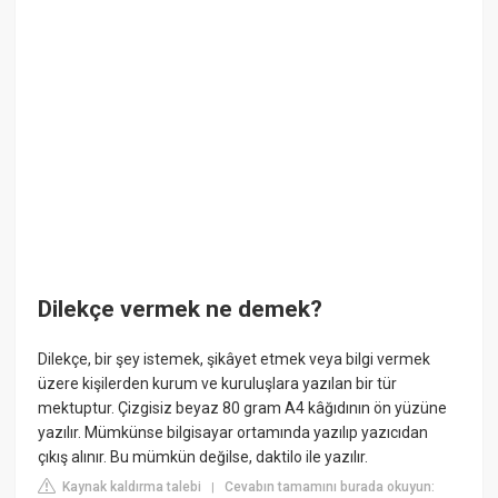
Dilekçe vermek ne demek?
Dilekçe, bir şey istemek, şikâyet etmek veya bilgi vermek
üzere kişilerden kurum ve kuruluşlara yazılan bir tür
mektuptur. Çizgisiz beyaz 80 gram A4 kâğıdının ön yüzüne
yazılır. Mümkünse bilgisayar ortamında yazılıp yazıcıdan
çıkış alınır. Bu mümkün değilse, daktilo ile yazılır.
Kaynak kaldırma talebi
Cevabın tamamını burada okuyun:
|