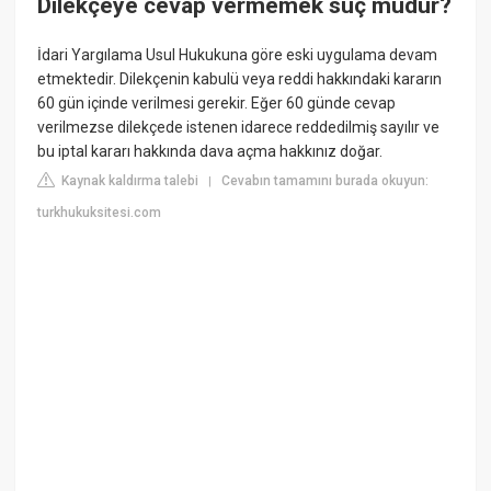
Dilekçeye cevap vermemek suç mudur?
İdari Yargılama Usul Hukukuna göre eski uygulama devam
etmektedir. Dilekçenin kabulü veya reddi hakkındaki kararın
60 gün içinde verilmesi gerekir. Eğer 60 günde cevap
verilmezse dilekçede istenen idarece reddedilmiş sayılır ve
bu iptal kararı hakkında dava açma hakkınız doğar.
Kaynak kaldırma talebi
Cevabın tamamını burada okuyun:
|
turkhukuksitesi.com