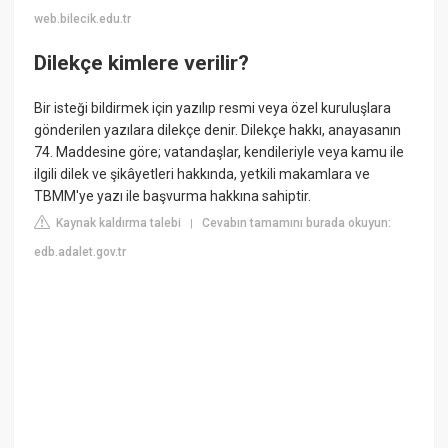
web.bilecik.edu.tr
Dilekçe kimlere verilir?
Bir isteği bildirmek için yazılıp resmi veya özel kuruluşlara
gönderilen yazılara dilekçe denir. Dilekçe hakkı, anayasanın
74. Maddesine göre; vatandaşlar, kendileriyle veya kamu ile
ilgili dilek ve şikâyetleri hakkında, yetkili makamlara ve
TBMM'ye yazı ile başvurma hakkına sahiptir.
Kaynak kaldırma talebi
Cevabın tamamını burada okuyun:
|
edb.adalet.gov.tr