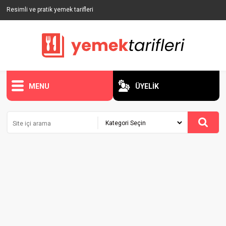
Resimli ve pratik yemek tarifleri
MENU
ÜYELİK