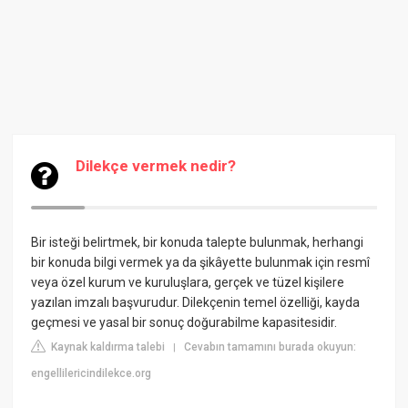
Dilekçe vermek nedir?
Bir isteği belirtmek, bir konuda talepte bulunmak, herhangi
bir konuda bilgi vermek ya da şikâyette bulunmak için resmî
veya özel kurum ve kuruluşlara, gerçek ve tüzel kişilere
yazılan imzalı başvurudur. Dilekçenin temel özelliği, kayda
geçmesi ve yasal bir sonuç doğurabilme kapasitesidir.
Kaynak kaldırma talebi
Cevabın tamamını burada okuyun:
|
engellilericindilekce.org