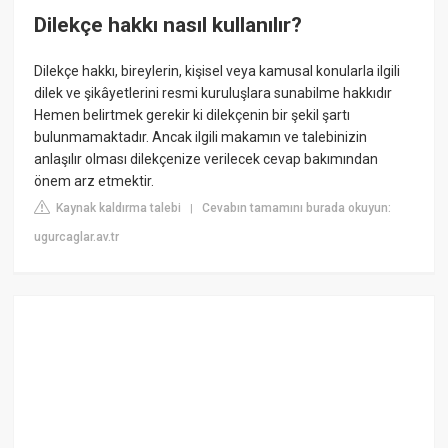
Dilekçe hakkı nasıl kullanılır?
Dilekçe hakkı, bireylerin, kişisel veya kamusal konularla ilgili
dilek ve şikâyetlerini resmi kuruluşlara sunabilme hakkıdır
Hemen belirtmek gerekir ki dilekçenin bir şekil şartı
bulunmamaktadır. Ancak ilgili makamın ve talebinizin
anlaşılır olması dilekçenize verilecek cevap bakımından
önem arz etmektir.
Kaynak kaldırma talebi
Cevabın tamamını burada okuyun:
|
ugurcaglar.av.tr