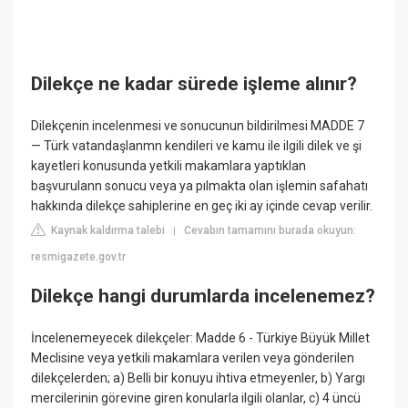
Dilekçe ne kadar sürede işleme alınır?
Dilekçenin incelenmesi ve sonucunun bildirilmesi MADDE 7
— Türk vatandaşlanmn kendileri ve kamu ile ilgili dilek ve şi
kayetleri konusunda yetkili makamlara yaptıklan
başvurulann sonucu veya ya pılmakta olan işlemin safahatı
hakkında dilekçe sahiplerine en geç iki ay içinde cevap verilir.
Kaynak kaldırma talebi
Cevabın tamamını burada okuyun:
|
resmigazete.gov.tr
Dilekçe hangi durumlarda incelenemez?
İncelenemeyecek dilekçeler: Madde 6 - Türkiye Büyük Millet
Meclisine veya yetkili makamlara verilen veya gönderilen
dilekçelerden; a) Belli bir konuyu ihtiva etmeyenler, b) Yargı
mercilerinin görevine giren konularla ilgili olanlar, c) 4 üncü