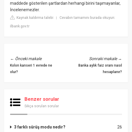
maddede gösterilen şartlardan herhangi birini taşımayanlar,
İncelenemezler.
Kaynak kaldırma talebi
Cevabın tamamını burada okuyun:
|
ilbank.gov.tr
←
Önceki makale
Sonraki makale
→
Kolon kanseri 1 evrede ne
Banka aylık faiz oranı nasıl
olur?
hesaplanır?
Benzer sorular
Sıkça sorulan sorular
3 farklı sürüş modu nedir?
26