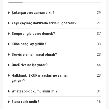
Şekerpare ne zaman cikti?
29
Yeşil çay kaç dakikada etkisini gösterir?
21
Soupe anglaise ne demek?
37
Küba hangi ay gidilir?
33
Servis elemanı nasıl olmalı?
23
OneDrive ne işe yarar?
44
Halkbank İŞKUR maaşları ne zaman
23
yatıyor?
Whatsapp dökümü alınır mı?
31
3 ana renk nedir?
16