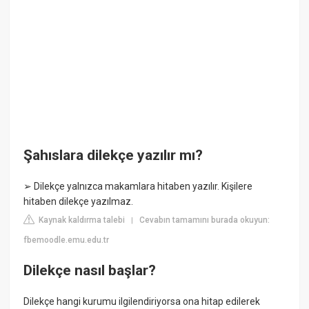
Şahıslara dilekçe yazılır mı?
➢ Dilekçe yalnızca makamlara hitaben yazılır. Kişilere
hitaben dilekçe yazılmaz.
Kaynak kaldırma talebi
Cevabın tamamını burada okuyun:
|
fbemoodle.emu.edu.tr
Dilekçe nasıl başlar?
Dilekçe hangi kurumu ilgilendiriyorsa ona hitap edilerek