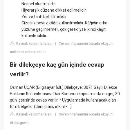
Nesnel olunmalıdır.
Hiyerarşik düzene dikkat edilmelidir.
Yer ve tarih belirtilmelidir.
Çizgisiz beyaz kâğıt kullanılmalıdır. Kâğıdın arka
yüzüne geçilmemeli, çok gerekliyse ikinci kâğıt
kullanılmalıdır.
Kaynak kaldırma talebi
Cevabın tamamını burada okuyun:
|
acikders.ankara.edu.tr
Bir dilekçeye kaç gün içinde cevap
verilir?
Osman UÇAR (Bilgisayar İşlt.) Dilekçeye; 3071 Sayılı Dilekçe
Hakkının Kullanılmasına Dair Kanunun kapsamında en geç 30
gün içerisinde cevap verilir. * Uygulamada kullanılacak olan
tüm belgeler (ders planı, etkinlik...)
Kaynak kaldırma talebi
Cevabın tamamını burada okuyun:
|
efeler.gov.tr