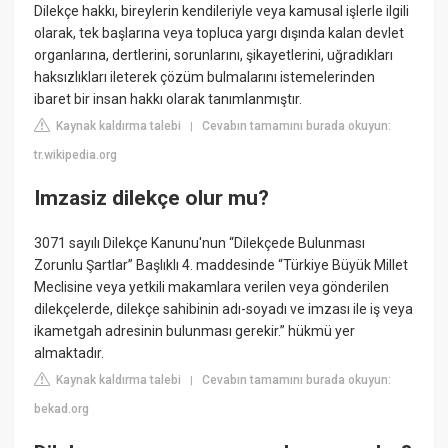
Dilekçe hakkı, bireylerin kendileriyle veya kamusal işlerle ilgili
olarak, tek başlarına veya topluca yargı dışında kalan devlet
organlarına, dertlerini, sorunlarını, şikayetlerini, uğradıkları
haksızlıkları ileterek çözüm bulmalarını istemelerinden
ibaret bir insan hakkı olarak tanımlanmıştır.
Kaynak kaldırma talebi
Cevabın tamamını burada okuyun:
|
tr.wikipedia.org
Imzasiz dilekçe olur mu?
3071 sayılı Dilekçe Kanunu'nun “Dilekçede Bulunması
Zorunlu Şartlar” Başlıklı 4. maddesinde “Türkiye Büyük Millet
Meclisine veya yetkili makamlara verilen veya gönderilen
dilekçelerde, dilekçe sahibinin adı-soyadı ve imzası ile iş veya
ikametgah adresinin bulunması gerekir.” hükmü yer
almaktadır.
Kaynak kaldırma talebi
Cevabın tamamını burada okuyun:
|
bekad.org