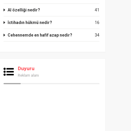
Al özelliği nedir?
41
İctihadın hükmü nedir?
16
Cehennemde en hafif azap nedir?
34
Duyuru
Reklam alanı