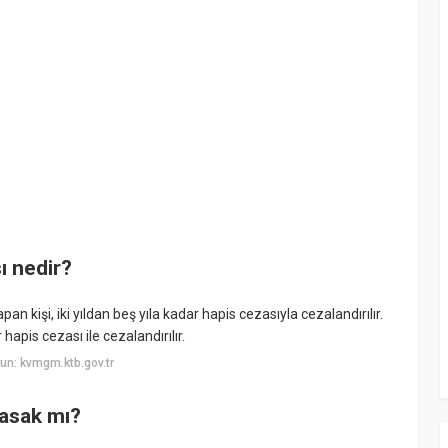
ı nedir?
n kişi, iki yıldan beş yıla kadar hapis cezasıyla cezalandırılır.
 hapis cezası ile cezalandırılır.
un: kvmgm.ktb.gov.tr
asak mı?