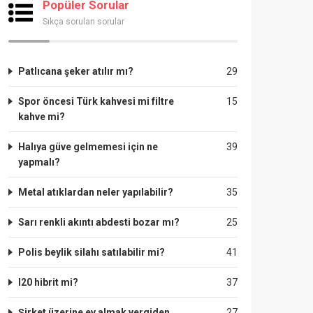
Popüler Sorular
Sıkça sorulan sorular
Patlıcana şeker atılır mı?
29
Spor öncesi Türk kahvesi mi filtre
15
kahve mi?
Halıya güve gelmemesi için ne
39
yapmalı?
Metal atıklardan neler yapılabilir?
35
Sarı renkli akıntı abdesti bozar mı?
25
Polis beylik silahı satılabilir mi?
41
I20 hibrit mi?
37
Şirket üzerine ev almak vergiden
27