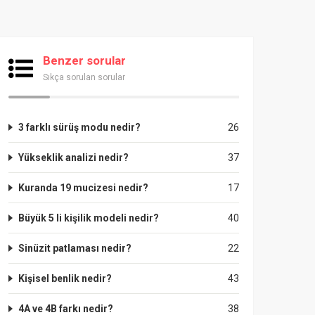
Benzer sorular
Sıkça sorulan sorular
3 farklı sürüş modu nedir?
26
Yükseklik analizi nedir?
37
Kuranda 19 mucizesi nedir?
17
Büyük 5 li kişilik modeli nedir?
40
Sinüzit patlaması nedir?
22
Kişisel benlik nedir?
43
4A ve 4B farkı nedir?
38