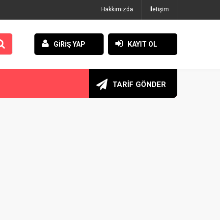
Hakkımızda
İletişim
GİRİŞ YAP
KAYIT OL
TARİF GÖNDER