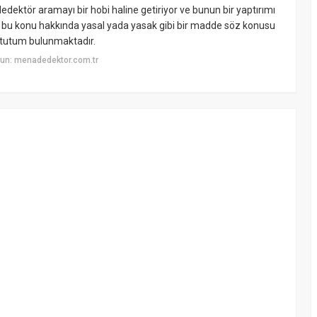
 dedektör aramayı bir hobi haline getiriyor ve bunun bir yaptırımı
e bu konu hakkında yasal yada yasak gibi bir madde söz konusu
 tutum bulunmaktadır.
un: menadedektor.com.tr