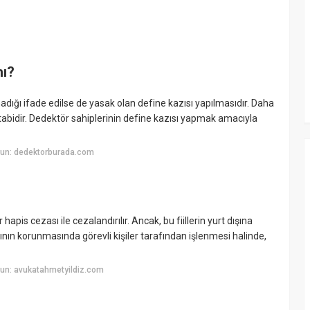
mı?
lmadığı ifade edilse de yasak olan define kazısı yapılmasıdır. Daha
e tabidir. Dedektör sahiplerinin define kazısı yapmak amacıyla
yun: dedektorburada.com
 hapis cezası ile cezalandırılır. Ancak, bu fiillerin yurt dışına
arının korunmasında görevli kişiler tarafından işlenmesi halinde,
un: avukatahmetyildiz.com