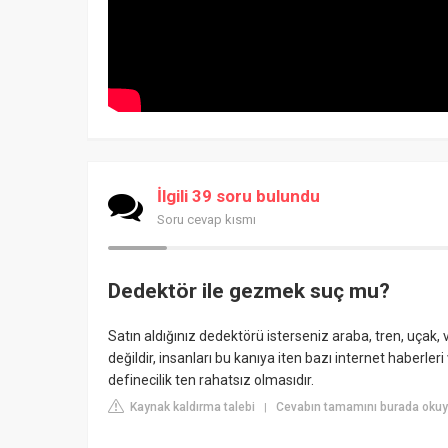
İlgili 39 soru bulundu
Soru cevap kısmı
Dedektör ile gezmek suç mu?
Satın aldığınız dedektörü isterseniz araba, tren, uçak,
değildir, insanları bu kanıya iten bazı internet haberler
definecilik ten rahatsız olmasıdır.
Kaynak kaldırma talebi
Cevabın tamamını burada okuy
|