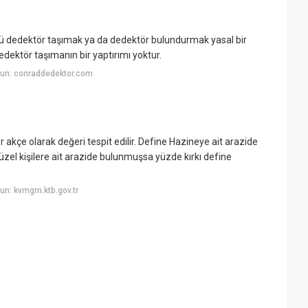
ünkü dedektör taşımak ya da dedektör bulundurmak yasal bir
edektör taşımanın bir yaptırımı yoktur.
un: conraddedektor.com
akçe olarak değeri tespit edilir. Define Hazineye ait arazide
üzel kişilere ait arazide bulunmuşsa yüzde kırkı define
un: kvmgm.ktb.gov.tr