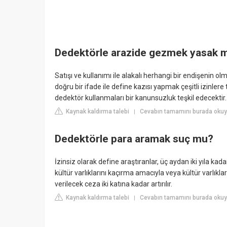
Dedektörle arazide gezmek yasak 
Satışı ve kullanımı ile alakalı herhangi bir endişenin o
doğru bir ifade ile define kazısı yapmak çeşitli izinler
dedektör kullanmaları bir kanunsuzluk teşkil edecektir.
Kaynak kaldırma talebi
Cevabın tamamını burada oku
|
Dedektörle para aramak suç mu?
İzinsiz olarak define araştıranlar, üç aydan iki yıla kadar
kültür varlıklarını kaçırma amacıyla veya kültür varlıkl
verilecek ceza iki katına kadar artırılır.
Kaynak kaldırma talebi
Cevabın tamamını burada okuy
|