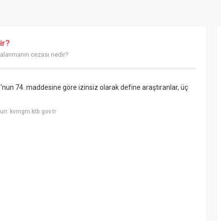
ir?
alanmanın cezası nedir?
'nun 74. maddesine göre izinsiz olarak define araştıranlar, üç
un: kvmgm.ktb.gov.tr