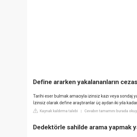
Define ararken yakalananların cezas
Tarihi eser bulmak amacıyla izinsiz kazı veya sondaj yapa
İzinsiz olarak define araştıranlar üç aydan iki yıla kadar
Kaynak kaldırma talebi
Cevabın tamamını burada okuy
|
Dedektörle sahilde arama yapmak y