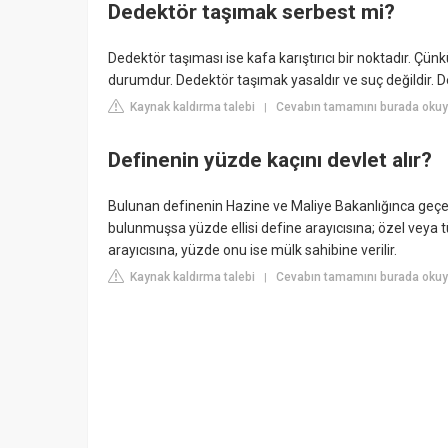
Dedektör taşımak serbest mi?
Dedektör taşıması ise kafa karıştırıcı bir noktadır. Ç
durumdur. Dedektör taşımak yasaldır ve suç değildir. D
Kaynak kaldırma talebi
Cevabın tamamını burada okuy
|
Definenin yüzde kaçını devlet alır?
Bulunan definenin Hazine ve Maliye Bakanlığınca geçer 
bulunmuşsa yüzde ellisi define arayıcısına; özel veya t
arayıcısına, yüzde onu ise mülk sahibine verilir.
Kaynak kaldırma talebi
Cevabın tamamını burada okuy
|