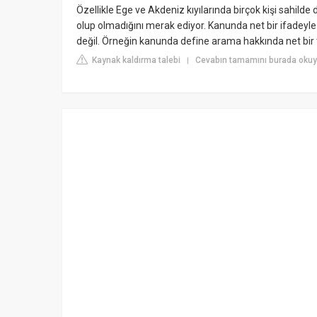
Özellikle Ege ve Akdeniz kıyılarında birçok kişi sahilde
olup olmadığını merak ediyor. Kanunda net bir ifadeyl
değil. Örneğin kanunda define arama hakkında net bir
Kaynak kaldırma talebi
Cevabın tamamını burada okuy
|