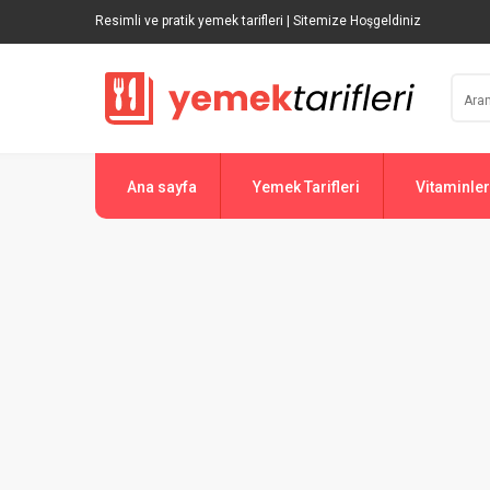
Resimli ve pratik yemek tarifleri | Sitemize Hoşgeldiniz
Ana sayfa
Yemek Tarifleri
Vitaminler