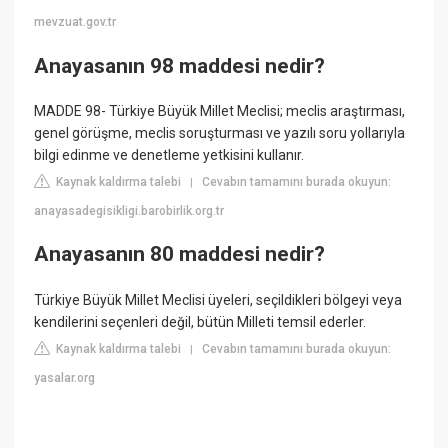
mevzuat.gov.tr
Anayasanın 98 maddesi nedir?
MADDE 98- Türkiye Büyük Millet Meclisi; meclis araştırması,
genel görüşme, meclis soruşturması ve yazılı soru yollarıyla
bilgi edinme ve denetleme yetkisini kullanır.
Kaynak kaldırma talebi
Cevabın tamamını burada okuyun:
|
anayasadegisikligi.barobirlik.org.tr
Anayasanın 80 maddesi nedir?
Türkiye Büyük Millet Meclisi üyeleri, seçildikleri bölgeyi veya
kendilerini seçenleri değil, bütün Milleti temsil ederler.
Kaynak kaldırma talebi
Cevabın tamamını burada okuyun:
|
yasalar.org