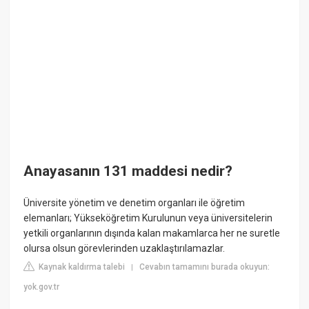
Anayasanın 131 maddesi nedir?
Üniversite yönetim ve denetim organları ile öğretim
elemanları; Yükseköğretim Kurulunun veya üniversitelerin
yetkili organlarının dışında kalan makamlarca her ne suretle
olursa olsun görevlerinden uzaklaştırılamazlar.
Kaynak kaldırma talebi
Cevabın tamamını burada okuyun:
|
yok.gov.tr