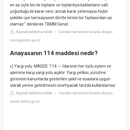
en az üçte biri ile toplanır ve toplantıya katılanların salt
çoğunluğu ile karar verir; ancak karar yetersayısı hiçbir
şekilde üye tamsayısının dörtte birinin bir fazlasından az
olamaz.” denilerek TBMM Genel ...
Kaynak kaldırma talebi
Cevabın tamamını burada okuyun:
|
resmigazete.gov.tr
Anayasanın 114 maddesi nedir?
c) Yargı yolu. MADDE '114. — İdarenin her türlü eylem ve
işlemine karşı yargı yolu açıktır. Yargı yetkisi, yürütme
görevinin kanunlarda gösterilen şekil ve esaslara uygun
olarak yerine getirilmesini sınırhyacak tarzda kullanılamaz.
Kaynak kaldırma talebi
Cevabın tamamını burada okuyun:
|
www5.tbmm.gov.tr