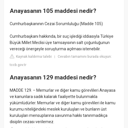
Anayasanın 105 maddesi nedir?
Cumhurbaşkanının Cezai Sorumluluğu (Madde 105)
Cumhurbaşkanı hakkında, bir suç işlediği iddiasıyla Türkiye
Büyük Millet Meclisi üye tamsayısının salt çoğunluğunun
vereceği önergeyle soruşturma açılması istenebilir.
Kaynak kaldırma talebi
Cevabın tamamını burada okuyun:
|
tccb.gov.tr
Anayasanın 129 maddesi nedir?
MADDE 129. – Memurlar ve diğer kamu görevlileri Anayasa
ve kanunlara sadık kalarak faaliyette bulunmakla
yükümlüdürler. Memurlar ve diğer kamu görevlileri ile kamu
kurumu niteliğindeki meslek kuruluşları ve bunların üst
kuruluşları mensuplarına savunma hakkı tanınmadıkça
disiplin cezası verilemez.