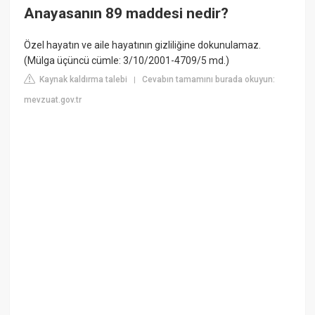
Anayasanın 89 maddesi nedir?
Özel hayatın ve aile hayatının gizliliğine dokunulamaz.
(Mülga üçüncü cümle: 3/10/2001-4709/5 md.)
Kaynak kaldırma talebi
Cevabın tamamını burada okuyun:
|
mevzuat.gov.tr