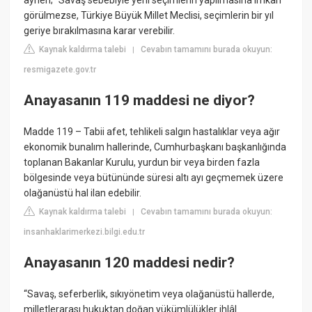
aynen; “Savaş sebebiyle yeni seçimlerin yapılmasına imkan
görülmezse, Türkiye Büyük Millet Meclisi, seçimlerin bir yıl
geriye bırakılmasına karar verebilir.
Kaynak kaldırma talebi
Cevabın tamamını burada okuyun:
|
resmigazete.gov.tr
Anayasanın 119 maddesi ne diyor?
Madde 119 – Tabii afet, tehlikeli salgın hastalıklar veya ağır
ekonomik bunalım hallerinde, Cumhurbaşkanı başkanlığında
toplanan Bakanlar Kurulu, yurdun bir veya birden fazla
bölgesinde veya bütününde süresi altı ayı geçmemek üzere
olağanüstü hal ilan edebilir.
Kaynak kaldırma talebi
Cevabın tamamını burada okuyun:
|
insanhaklarimerkezi.bilgi.edu.tr
Anayasanın 120 maddesi nedir?
“Savaş, seferberlik, sıkıyönetim veya olağanüstü hallerde,
milletlerarası hukuktan doğan yükümlülükler ihlâl