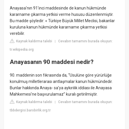
Anayasa'nın 91'inci maddesinde de kanun hükmünde
kararname çıkarma yetkisi verme hususu düzenlenmiştir.
Bu madde şöyledir: « Türkiye Büyük Millet Meclisi, bakanlar
kuruluna kanun hükmünde kararname çıkarma yetkisi
verebilir.
Kaynak kaldırma talebi
Cevabın tamamını burada okuyun:
|
tr.wikipedia.org
Anayasanın 90 maddesi nedir?
90. maddenin son fıkrasında da, “Usulüne göre yürürlüğe
konulmuş milletlerarası antlaşmalar kanun hükmündedir.
Bunlar hakkında Anaya- sa'ya aykırılık iddiası ile Anayasa
Mahkemesi'ne başvurulamaz” kuralı getirilmiştir.
Kaynak kaldırma talebi
Cevabın tamamını burada okuyun:
|
tbbdergisi.barobirlik.org.tr