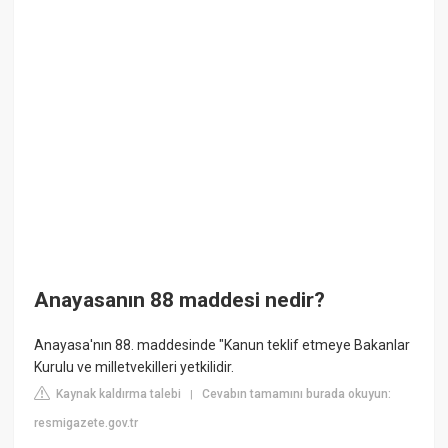
Anayasanın 88 maddesi nedir?
Anayasa'nın 88. maddesinde "Kanun teklif etmeye Bakanlar
Kurulu ve milletvekilleri yetkilidir.
Kaynak kaldırma talebi
Cevabın tamamını burada okuyun:
|
resmigazete.gov.tr