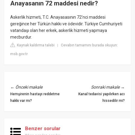
Anayasanın 72 maddesi nedir?
Askerlik hizmeti, T.C. Anayasasının 72'nci maddesi
gereğince her Türkün hakkı ve ödevidir. Türkiye Cumhuriyeti
vatandaşı olan her erkek, askerlik hizmeti yapmaya
mecburdur.
Kaynak kaldırma talebi
Cevabın tamamını burada okuyun:
|
msb.gov.tr
←
Önceki makale
Sonraki makale
→
Hemşirenin hastayı reddetme
Kanal tedavisi yapılırken acı
hakkı var mı?
hissedilir mi?
Benzer sorular