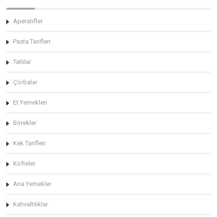
Aperatifler
Pasta Tarifleri
Tatlılar
Çorbalar
Et Yemekleri
Börekler
Kek Tarifleri
Köfteler
Ana Yemekler
Kahvaltılıklar