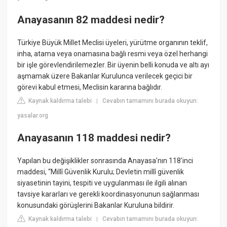
Anayasanın 82 maddesi nedir?
Türkiye Büyük Millet Meclisi üyeleri, yürütme organının teklif,
inha, atama veya onamasına bağlı resmi veya özel herhangi
bir işle görevlendirilemezler. Bir üyenin belli konuda ve altı ayı
aşmamak üzere Bakanlar Kurulunca verilecek geçici bir
görevi kabul etmesi, Meclisin kararına bağlıdır.
Kaynak kaldırma talebi
Cevabın tamamını burada okuyun:
|
yasalar.org
Anayasanın 118 maddesi nedir?
Yapılan bu değişiklikler sonrasında Anayasa'nın 118'inci
maddesi, “Millî Güvenlik Kurulu; Devletin millî güvenlik
siyasetinin tayini, tespiti ve uygulanması ile ilgili alınan
tavsiye kararları ve gerekli koordinasyonunun sağlanması
konusundaki görüşlerini Bakanlar Kuruluna bildirir.
Kaynak kaldırma talebi
Cevabın tamamını burada okuyun:
|