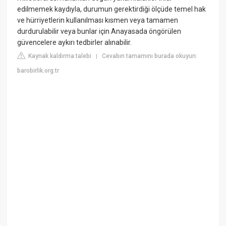
edilmemek kaydıyla, durumun gerektirdiği ölçüde temel hak
ve hürriyetlerin kullanılması kısmen veya tamamen
durdurulabilir veya bunlar için Anayasada öngörülen
güvencelere aykırı tedbirler alınabilir.
Kaynak kaldırma talebi
Cevabın tamamını burada okuyun:
|
barobirlik.org.tr