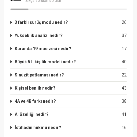
Sıkça sorulan sorular
3 farklı sürüş modu nedir?
26
Yükseklik analizi nedir?
37
Kuranda 19 mucizesi nedir?
17
Büyük 5 li kişilik modeli nedir?
40
Sinüzit patlaması nedir?
22
Kişisel benlik nedir?
43
4A ve 4B farkı nedir?
38
Al özelliği nedir?
41
İctihadın hükmü nedir?
16