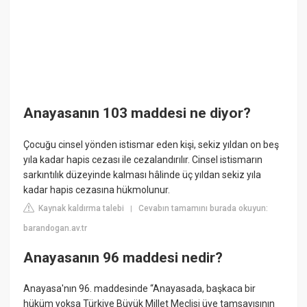
Anayasanın 103 maddesi ne diyor?
Çocuğu cinsel yönden istismar eden kişi, sekiz yıldan on beş
yıla kadar hapis cezası ile cezalandırılır. Cinsel istismarın
sarkıntılık düzeyinde kalması hâlinde üç yıldan sekiz yıla
kadar hapis cezasına hükmolunur.
Kaynak kaldırma talebi
Cevabın tamamını burada okuyun:
|
barandogan.av.tr
Anayasanın 96 maddesi nedir?
Anayasa'nın 96. maddesinde “Anayasada, başkaca bir
hüküm yoksa Türkiye Büyük Millet Meclisi üye tamsayısının