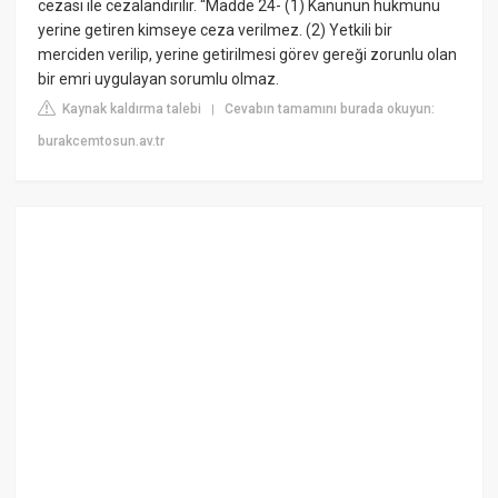
cezası ile cezalandırılır. “Madde 24- (1) Kanunun hükmünü
yerine getiren kimseye ceza verilmez. (2) Yetkili bir
merciden verilip, yerine getirilmesi görev gereği zorunlu olan
bir emri uygulayan sorumlu olmaz.
Kaynak kaldırma talebi
Cevabın tamamını burada okuyun:
|
burakcemtosun.av.tr