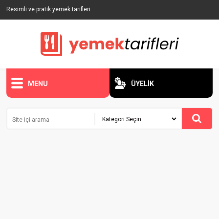
Resimli ve pratik yemek tarifleri
MENU
ÜYELİK