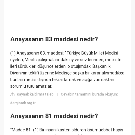
Anayasanın 83 maddesi nedir?
(1) Anayasanın 83. maddesi: "Türkiye Büyük Millet Meclisi
üyeleri, Meclis çalışmalarındaki oy ve söz lerinden, mecliste
ileri sürdükleri düşüncelerden, o otuıjımdaki Başkanlık
Divanının teklifi üzerine Meclisçe başka bir karar alınmadıkça
bunları meclis dışında tekrar lamak ve açığa vurmaktan
sorumlu tutulamazlar.
Kaynak kaldırma talebi
Cevabın tamamını burada okuyun:
|
dergipark.org.tr
Anayasanın 81 maddesi nedir?
“Madde 81- (1) Bir insanı kasten öldüren kişi, müebbet hapis