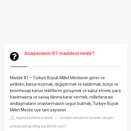
Anayasanın 87 maddesi nedir?
Madde 87 – Türkiye Büyük Millet Meclisinin görev ve
yetkileri, kanun koymak, değiştirmek ve kaldırmak; bütçe ve
kesinhesap kanun tekliflerini görüşmek ve kabul etmek; para
basılmasına ve savaş ilânına karar vermek; milletlerarası
andlaşmaların onaylanmasını uygun bulmak, Türkiye Büyük
Millet Meclisi üye tam sayısının ...
Kaynak kaldırma talebi
Cevabın tamamını burada okuyun:
|
anayasadegisikligi.barobirlik.org.tr