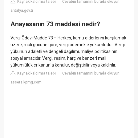
Kaynak kaldırma talebi
Cevabın tamamını burada okuyun:
|
antalya.gov.tr
Anayasanın 73 maddesi nedir?
Vergi Ödevi Madde 73 – Herkes, kamu giderlerini karşılamak
üzere, mali gücüne göre, vergi ödemekle yükümlüdür. Vergi
yükünün adaletli ve dengeli dağılımı, maliye politikasının
sosyal amacıdır. Vergi, resim, harç ve benzeri mali
yükümlülükler kanunla konulur, değiştirilir veya kaldırılır.
Kaynak kaldırma talebi
Cevabın tamamını burada okuyun:
|
assets.kpmg.com