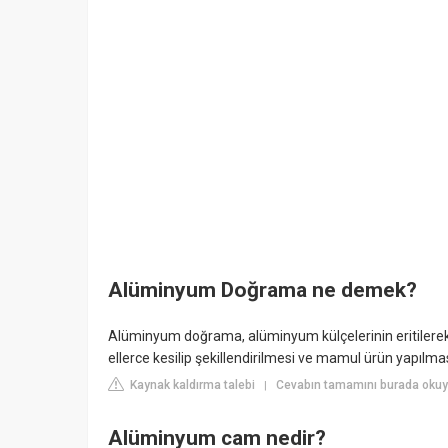
Alüminyum Doğrama ne demek?
Alüminyum doğrama, alüminyum külçelerinin eritilerek bel
ellerce kesilip şekillendirilmesi ve mamul ürün yapılmas
Kaynak kaldırma talebi
Cevabın tamamını burada okuy
|
Alüminyum cam nedir?