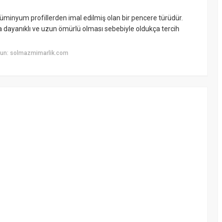
minyum profillerden imal edilmiş olan bir pencere türüdür.
 dayanıklı ve uzun ömürlü olması sebebiyle oldukça tercih
yun: solmazmimarlik.com