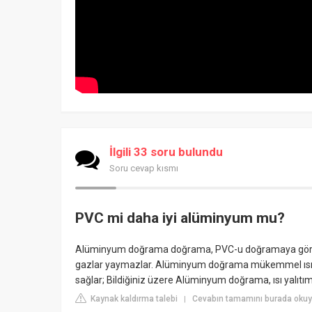
İlgili 33 soru bulundu
Soru cevap kısmı
PVC mi daha iyi alüminyum mu?
Alüminyum doğrama doğrama, PVC-u doğramaya göre çok
gazlar yaymazlar. Alüminyum doğrama mükemmel ısı y
sağlar; Bildiğiniz üzere Alüminyum doğrama, ısı yalıtımı
Kaynak kaldırma talebi
Cevabın tamamını burada oku
|