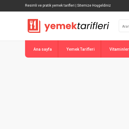
Resimli ve pratik yemek tarifleri | Sitemize Hoşgeldiniz
Ana sayfa
Yemek Tarifleri
Vitaminler