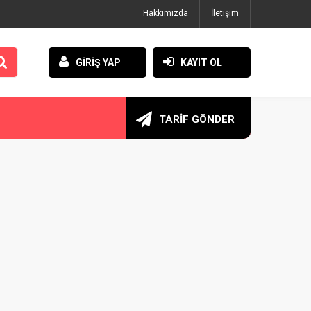
Hakkımızda
İletişim
GİRİŞ YAP
KAYIT OL
TARİF GÖNDER