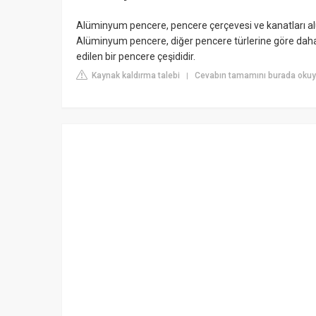
Alüminyum pencere, pencere çerçevesi ve kanatları alü
Alüminyum pencere, diğer pencere türlerine göre daha
edilen bir pencere çeşididir.
Kaynak kaldırma talebi
Cevabın tamamını burada oku
|