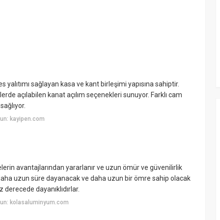
s yalıtımı sağlayan kasa ve kant birleşimi yapısına sahiptir.
llerde açılabilen kanat açılım seçenekleri sunuyor. Farklı cam
sağlıyor.
un: kayipen.com
erin avantajlarından yararlanır ve uzun ömür ve güvenilirlik
daha uzun süre dayanacak ve daha uzun bir ömre sahip olacak
az derecede dayanıklıdırlar.
yun: kolasaluminyum.com