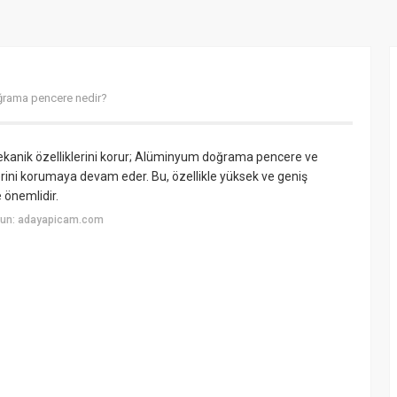
rama pencere nedir?
anik özelliklerini korur; Alüminyum doğrama pencere ve
lerini korumaya devam eder. Bu, özellikle yüksek ve geniş
 önemlidir.
yun: adayapicam.com