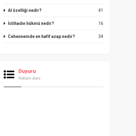
Al özelliği nedir?
41
İctihadın hükmü nedir?
16
Cehennemde en hafif azap nedir?
34
Duyuru
Reklam alanı