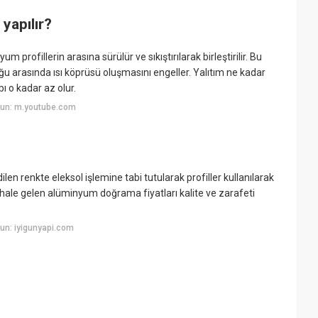
yapılır?
m profillerin arasına sürülür ve sıkıştırılarak birleştirilir. Bu
ğu arasında ısı köprüsü oluşmasını engeller. Yalıtım ne kadar
bı o kadar az olur.
yun: m.youtube.com
?
en renkte eleksol işlemine tabi tutularak profiller kullanılarak
n hale gelen alüminyum doğrama fiyatları kalite ve zarafeti
un: iyigunyapi.com