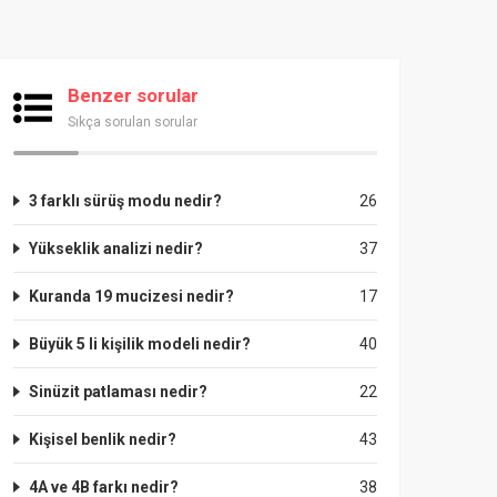
Benzer sorular
Sıkça sorulan sorular
3 farklı sürüş modu nedir?
26
Yükseklik analizi nedir?
37
Kuranda 19 mucizesi nedir?
17
Büyük 5 li kişilik modeli nedir?
40
Sinüzit patlaması nedir?
22
Kişisel benlik nedir?
43
4A ve 4B farkı nedir?
38