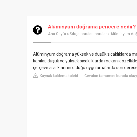
Alüminyum doğrama pencere nedir?
Ana Sayfa
»
Sıkça sorulan sorular
» Alüminyum doğ
Alüminyum doğrama yüksek ve düşük sıcaklıklarda mek
kapılar, düşük ve yüksek sıcaklıklarda mekanik özellik
çerçeve aralıklarının olduğu uygulamalarda son derece
Kaynak kaldırma talebi
Cevabın tamamını burada oku
|