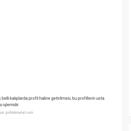
li kalıplarda profil haline getirilmesi, bu profillerin usta
ı işlemidir.
un: poltekmetal.com