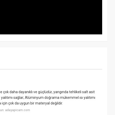
 daha dayanıklı ve güçlüdür, yangında tehlikeli salt asit
alıtımı sağlar; Alüminyum doğrama mükemmel ısı yalıtımı
 için çok da uygun bir materyal değildir.
yun: adayapicam.com