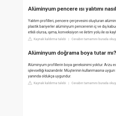
Alüminyum pencere ısı yalıtımı nasıl 
Yalıtım profilleri, pencere çerçevesini oluşturan alüminyu
plastik bariyerler alüminyum pencerenin iç ve dış kabu
etkili olursa, ışıma, konveksiyon ve iletim yolu ile ısı kay
Kaynak kaldırma talebi
Cevabın tamamını burada oku
|
Alüminyum doğrama boya tutar mı
Alüminyum profillerin boya gereksinimi yoktur. Arzu edil
işlevselliği kazandırılır. Müşterinin kullanmasına uygu
yanında oldukça uygundur.
Kaynak kaldırma talebi
Cevabın tamamını burada okuy
|