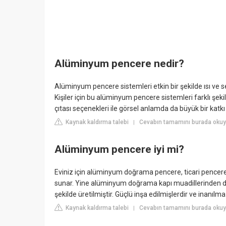
Alüminyum pencere nedir?
Alüminyum pencere sistemleri etkin bir şekilde ısı ve se
Kişiler için bu alüminyum pencere sistemleri farklı şeki
çıtası seçenekleri ile görsel anlamda da büyük bir katkı 
Kaynak kaldırma talebi
Cevabın tamamını burada okuy
|
Alüminyum pencere iyi mi?
Eviniz için alüminyum doğrama pencere, ticari pencerel
sunar. Yine alüminyum doğrama kapı muadillerinden 
şekilde üretilmiştir. Güçlü inşa edilmişlerdir ve inanılm
Kaynak kaldırma talebi
Cevabın tamamını burada oku
|