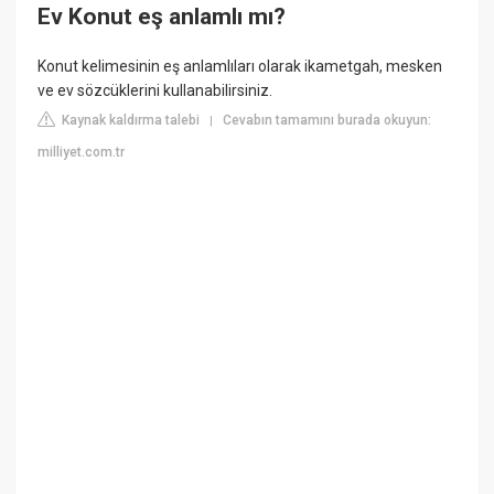
Ev Konut eş anlamlı mı?
Konut kelimesinin eş anlamlıları olarak ikametgah, mesken
ve ev sözcüklerini kullanabilirsiniz.
Kaynak kaldırma talebi
Cevabın tamamını burada okuyun:
|
milliyet.com.tr