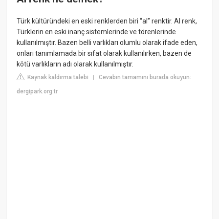
Türk kültüründeki en eski renklerden biri “al” renktir. Al renk,
Türklerin en eski inanç sistemlerinde ve törenlerinde
kullanılmıştır. Bazen belli varlıkları olumlu olarak ifade eden,
onları tanımlamada bir sıfat olarak kullanılırken, bazen de
kötü varlıkların adı olarak kullanılmıştır.
Kaynak kaldırma talebi
Cevabın tamamını burada okuyun:
|
dergipark.org.tr