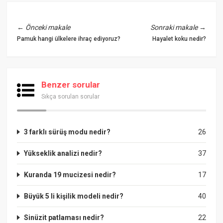
←
Önceki makale
Sonraki makale
→
Pamuk hangi ülkelere ihraç ediyoruz?
Hayalet koku nedir?
Benzer sorular
Sıkça sorulan sorular
3 farklı sürüş modu nedir?
26
Yükseklik analizi nedir?
37
Kuranda 19 mucizesi nedir?
17
Büyük 5 li kişilik modeli nedir?
40
Sinüzit patlaması nedir?
22