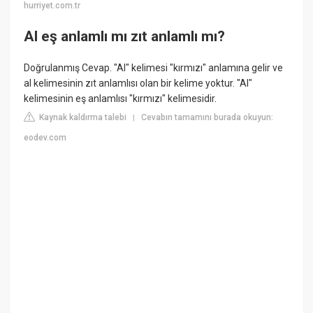
hurriyet.com.tr
Al eş anlamlı mı zıt anlamlı mı?
Doğrulanmış Cevap. "Al" kelimesi "kırmızı" anlamına gelir ve
al kelimesinin zıt anlamlısı olan bir kelime yoktur. "Al"
kelimesinin eş anlamlısı "kırmızı" kelimesidir.
Kaynak kaldırma talebi
Cevabın tamamını burada okuyun:
|
eodev.com