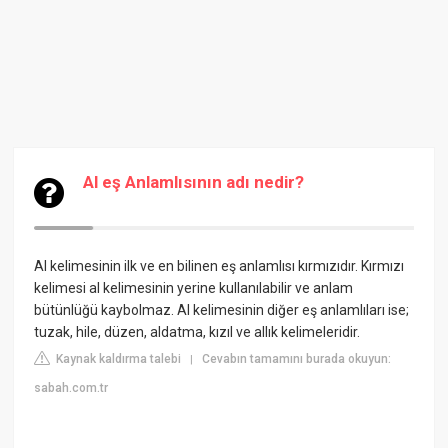
Al eş Anlamlısının adı nedir?
Al kelimesinin ilk ve en bilinen eş anlamlısı kırmızıdır. Kırmızı
kelimesi al kelimesinin yerine kullanılabilir ve anlam
bütünlüğü kaybolmaz. Al kelimesinin diğer eş anlamlıları ise;
tuzak, hile, düzen, aldatma, kızıl ve allık kelimeleridir.
Kaynak kaldırma talebi
Cevabın tamamını burada okuyun:
|
sabah.com.tr