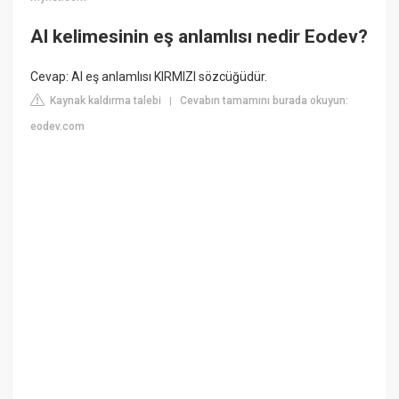
Al kelimesinin eş anlamlısı nedir Eodev?
Cevap: Al eş anlamlısı KIRMIZI sözcüğüdür.
Kaynak kaldırma talebi
Cevabın tamamını burada okuyun:
|
eodev.com