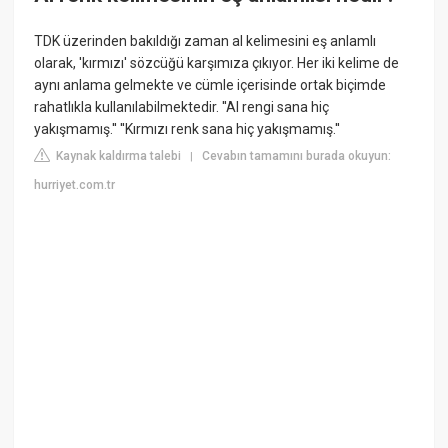
TDK üzerinden bakıldığı zaman al kelimesini eş anlamlı
olarak, 'kırmızı' sözcüğü karşımıza çıkıyor. Her iki kelime de
aynı anlama gelmekte ve cümle içerisinde ortak biçimde
rahatlıkla kullanılabilmektedir. ''Al rengi sana hiç
yakışmamış.'' ''Kırmızı renk sana hiç yakışmamış.''
Kaynak kaldırma talebi
Cevabın tamamını burada okuyun:
|
hurriyet.com.tr