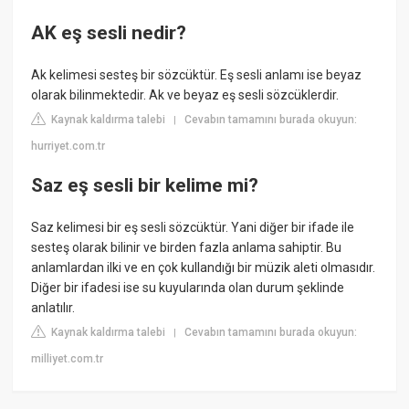
AK eş sesli nedir?
Ak kelimesi sesteş bir sözcüktür. Eş sesli anlamı ise beyaz
olarak bilinmektedir. Ak ve beyaz eş sesli sözcüklerdir.
Kaynak kaldırma talebi
Cevabın tamamını burada okuyun:
|
hurriyet.com.tr
Saz eş sesli bir kelime mi?
Saz kelimesi bir eş sesli sözcüktür. Yani diğer bir ifade ile
sesteş olarak bilinir ve birden fazla anlama sahiptir. Bu
anlamlardan ilki ve en çok kullandığı bir müzik aleti olmasıdır.
Diğer bir ifadesi ise su kuyularında olan durum şeklinde
anlatılır.
Kaynak kaldırma talebi
Cevabın tamamını burada okuyun:
|
milliyet.com.tr