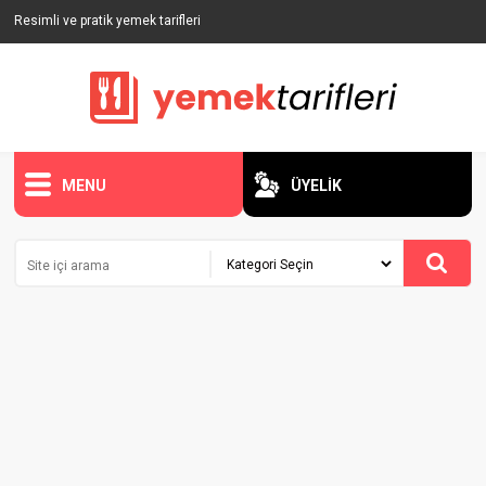
Resimli ve pratik yemek tarifleri
MENU
ÜYELİK