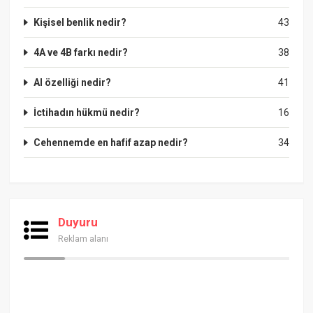
Kişisel benlik nedir?
43
4A ve 4B farkı nedir?
38
Al özelliği nedir?
41
İctihadın hükmü nedir?
16
Cehennemde en hafif azap nedir?
34
Duyuru
Reklam alanı