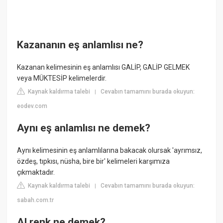
Kazananın eş anlamlısı ne?
Kazanan kelimesinin eş anlamlısı GALİP, GALİP GELMEK
veya MÜKTESİP kelimelerdir.
Kaynak kaldırma talebi
Cevabın tamamını burada okuyun:
|
eodev.com
Aynı eş anlamlısı ne demek?
Aynı kelimesinin eş anlamlılarına bakacak olursak 'ayrımsız,
özdeş, tıpkısı, nüsha, bire bir' kelimeleri karşımıza
çıkmaktadır.
Kaynak kaldırma talebi
Cevabın tamamını burada okuyun:
|
sabah.com.tr
Al renk ne demek?