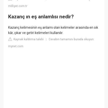
milliyet.com.tr
Kazanç ın eş anlamlısı nedir?
Kazanç kelimesinin eş anlamı olan kelimeler arasında en sık
kâr, çıkar ve getiri kelimeleri kullanılır.
Kaynak kaldırma talebi
Cevabın tamamını burada okuyun:
|
mynet.com