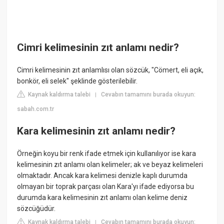
Cimri kelimesinin zıt anlamı nedir?
Cimri kelimesinin zıt anlamlısı olan sözcük, "Cömert, eli açık,
bonkör, eli selek" şeklinde gösterilebilir.
Kaynak kaldırma talebi
Cevabın tamamını burada okuyun:
|
sabah.com.tr
Kara kelimesinin zıt anlamı nedir?
Örneğin koyu bir renk ifade etmek için kullanılıyor ise kara
kelimesinin zıt anlamı olan kelimeler; ak ve beyaz kelimeleri
olmaktadır. Ancak kara kelimesi denizle kaplı durumda
olmayan bir toprak parçası olan Kara'yı ifade ediyorsa bu
durumda kara kelimesinin zıt anlamı olan kelime deniz
sözcüğüdür.
Kaynak kaldırma talebi
Cevabın tamamını burada okuyun:
|