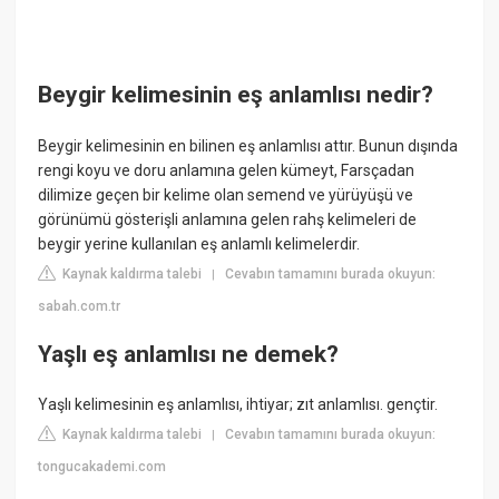
Beygir kelimesinin eş anlamlısı nedir?
Beygir kelimesinin en bilinen eş anlamlısı attır. Bunun dışında
rengi koyu ve doru anlamına gelen kümeyt, Farsçadan
dilimize geçen bir kelime olan semend ve yürüyüşü ve
görünümü gösterişli anlamına gelen rahş kelimeleri de
beygir yerine kullanılan eş anlamlı kelimelerdir.
Kaynak kaldırma talebi
Cevabın tamamını burada okuyun:
|
sabah.com.tr
Yaşlı eş anlamlısı ne demek?
Yaşlı kelimesinin eş anlamlısı, ihtiyar; zıt anlamlısı. gençtir.
Kaynak kaldırma talebi
Cevabın tamamını burada okuyun:
|
tongucakademi.com