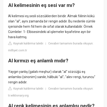
Al kelimesinin eş sesi var mı?
Al kelimesi eş sesli sözcüklerden biridir. Almak fiilinin kökü
olan ''al'', aynı zamanda bir rengin adıdır. Bu nedenle cümle
içerisinde hem fiil hem de sıfat olarak kullanılabilir. Örnek
Cümleler: 1- Elbisesindeki al işlemeler kıyafetine ayrı bir
hava katmış.
Kaynak kaldırma talebi
Cevabın tamamını burada okuyun:
|
milliyet.com.tr
Al kırmızı eş anlamlı mıdır?
Yaygın yanlış (galatı meşhur) olarak "al" sözcüğü eş
anlamlısı (sinonim) sanılır, hâlbuki "al"; "alev rengi, turuncu"
rengin adıdır.
Kaynak kaldırma talebi
Cevabın tamamını burada okuyun:
|
tr.wiktionary.org
Al renk kelimesinin eş anlamlısı nedir?