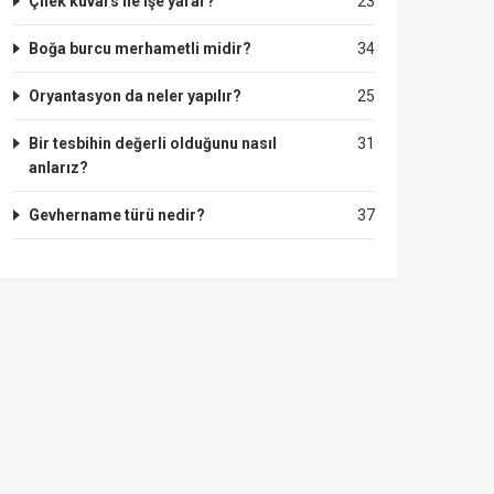
Çilek kuvars ne işe yarar?
23
Boğa burcu merhametli midir?
34
Oryantasyon da neler yapılır?
25
Bir tesbihin değerli olduğunu nasıl
31
anlarız?
Gevhername türü nedir?
37