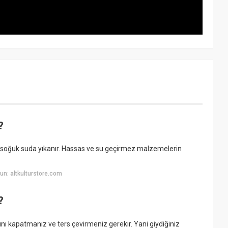
?
kle soğuk suda yıkanır. Hassas ve su geçirmez malzemelerin
n: altkulturstore.com
?
kapatmanız ve ters çevirmeniz gerekir. Yani giydiğiniz