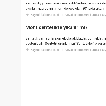
zaman dış yüzeyi, makineye atıldığında iç kısımda kal
ayarlanması ve minimum derece olan 30° ısıda yıkanmas
Kaynak kaldırma talebi
Cevabın tamamını burada okuy
|
Mont sentetikte yıkanır mı?
Sentetik çamaşırlara örnek olarak bluzlar, gömlekler, n
gösterilebilir. Sentetik ürünlerinizi “Sentetikler” progra
Kaynak kaldırma talebi
Cevabın tamamını burada okuy
|