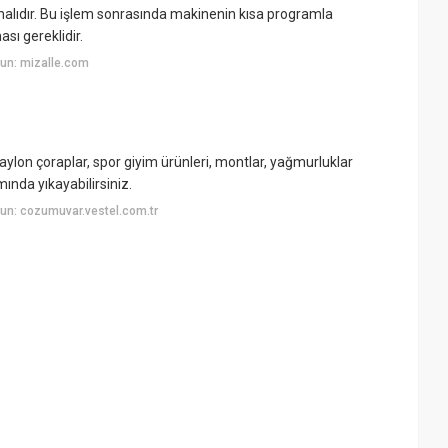
malıdır. Bu işlem sonrasında makinenin kısa programla
ı gereklidir.
un: mizalle.com
aylon çoraplar, spor giyim ürünleri, montlar, yağmurluklar
mında yıkayabilirsiniz.
un: cozumuvar.vestel.com.tr