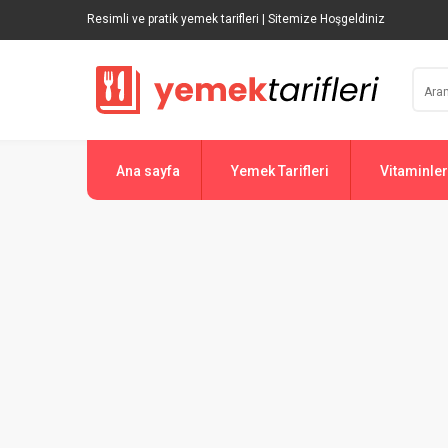
Resimli ve pratik yemek tarifleri | Sitemize Hoşgeldiniz
Ana sayfa
Yemek Tarifleri
Vitaminler