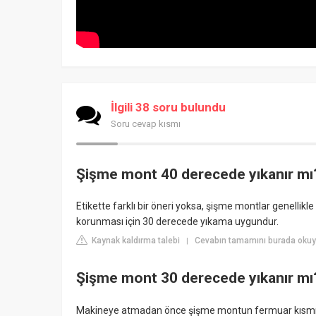
İlgili 38 soru bulundu
Soru cevap kısmı
Şişme mont 40 derecede yıkanır mı
Etikette farklı bir öneri yoksa, şişme montlar genelli
korunması için 30 derecede yıkama uygundur.
Kaynak kaldırma talebi
Cevabın tamamını burada okuyu
|
Şişme mont 30 derecede yıkanır mı
Makineye atmadan önce şişme montun fermuar kısmını 