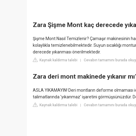
Zara Şişme Mont kaç derecede yıka
Şişme Mont Nasıl Temizlenir? Çamaşır makinesinin h
kolaylıkla temizlenebilmektedir. Suyun sıcaklığı mont
derecede yıkanması önerilmektedir.
Kaynak kaldırma talebi
Cevabın tamamını burada okuyu
|
Zara deri mont makinede yıkanır mı
ASLA YIKAMAYIN! Deri montların deforme olmaması içi
talimatlarında 'yıkanmaz' işaretini görmüşsünüzdür. D
Kaynak kaldırma talebi
Cevabın tamamını burada okuy
|