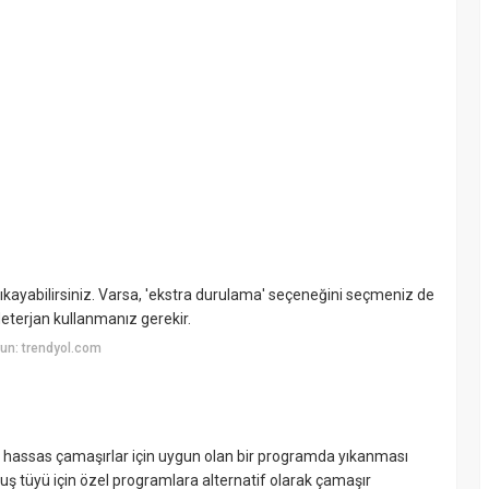
yabilirsiniz. Varsa, 'ekstra durulama' seçeneğini seçmeniz de
deterjan kullanmanız gerekir.
un: trendyol.com
 hassas çamaşırlar için uygun olan bir programda yıkanması
ş tüyü için özel programlara alternatif olarak çamaşır