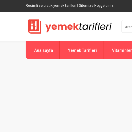
Resimli ve pratik yemek tarifleri | Sitemize Hoşgeldiniz
Ana sayfa
Yemek Tarifleri
Vitaminler