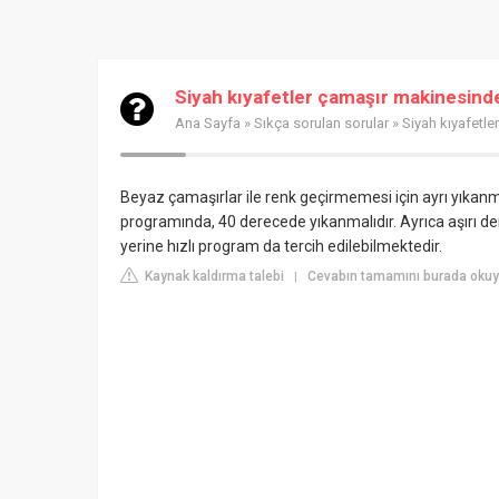
Siyah kıyafetler çamaşır makinesinde
Ana Sayfa
»
Sıkça sorulan sorular
» Siyah kıyafetle
Beyaz çamaşırlar ile renk geçirmemesi için ayrı yıkanm
programında, 40 derecede yıkanmalıdır. Ayrıca aşırı de
yerine hızlı program da tercih edilebilmektedir.
Kaynak kaldırma talebi
Cevabın tamamını burada okuy
|