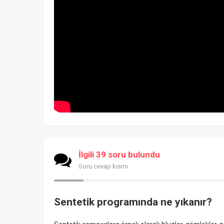
İlgili 39 soru bulundu
Soru cevap kısmı
Sentetik programında ne yıkanır?