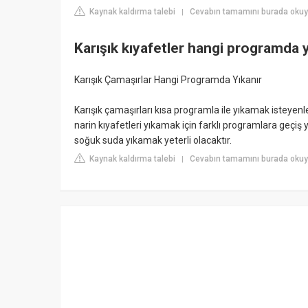
Kaynak kaldırma talebi
Cevabın tamamını burada okuy
|
Karışık kıyafetler hangi programda y
Karışık Çamaşırlar Hangi Programda Yıkanır
Karışık çamaşırları kısa programla ile yıkamak isteyenler
narin kıyafetleri yıkamak için farklı programlara geç
soğuk suda yıkamak yeterli olacaktır.
Kaynak kaldırma talebi
Cevabın tamamını burada okuy
|