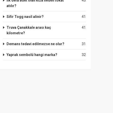
Ilk defa adet olan kıza neden tokat
43
atılır?
Sifir Togg nasil alinir?
41
Truva Çanakkale arası kaç
41
kilometre?
Demans tedavi edilmezse ne olur?
31
Yaprak sembolü hangi marka?
32