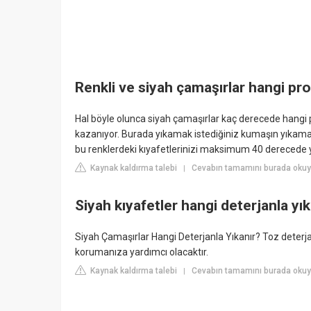
Renkli ve siyah çamaşırlar hangi pr
Hal böyle olunca siyah çamaşırlar kaç derecede hangi
kazanıyor. Burada yıkamak istediğiniz kumaşın yıkama
bu renklerdeki kıyafetlerinizi maksimum 40 derecede 
Kaynak kaldırma talebi
Cevabın tamamını burada okuy
|
Siyah kıyafetler hangi deterjanla yı
Siyah Çamaşırlar Hangi Deterjanla Yıkanır? Toz deterjanl
korumanıza yardımcı olacaktır.
Kaynak kaldırma talebi
Cevabın tamamını burada okuy
|