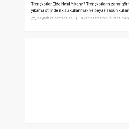
Trençkotlar Elde Nasıl Yıkanır? Trençkotların zarar gö
yıkama stilinde ılık su kullanmak ve beyaz sabun kullanma
Kaynak kaldırma talebi
Cevabın tamamını burada okuyu
|