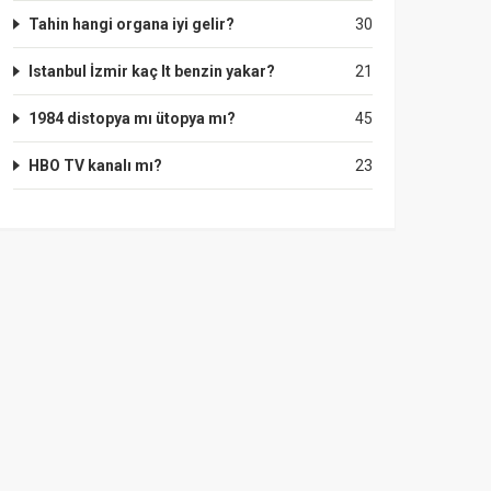
Tahin hangi organa iyi gelir?
30
Istanbul İzmir kaç lt benzin yakar?
21
1984 distopya mı ütopya mı?
45
HBO TV kanalı mı?
23