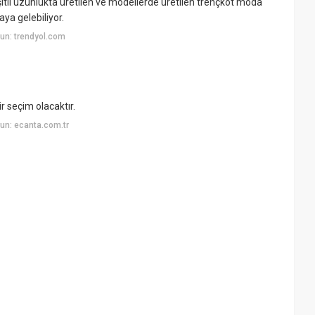
eşitli uzunlukta üretilen ve modellerde üretilen trençkot moda
aya gelebiliyor.
un: trendyol.com
r seçim olacaktır.
un: ecanta.com.tr