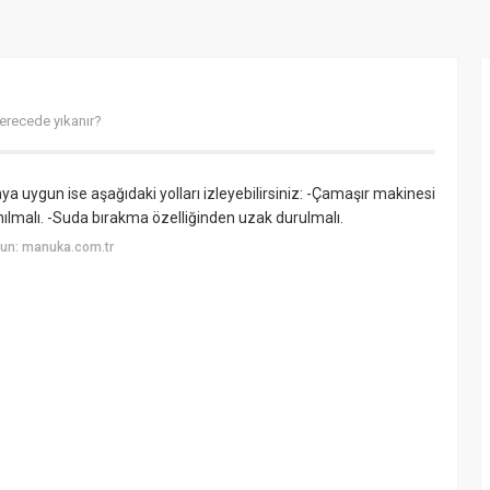
erecede yıkanır?
a uygun ise aşağıdaki yolları izleyebilirsiniz: -Çamaşır makinesi
lmalı. -Suda bırakma özelliğinden uzak durulmalı.
un: manuka.com.tr