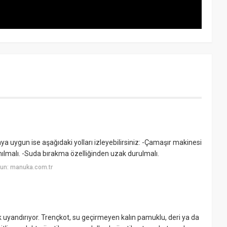
a uygun ise aşağıdaki yolları izleyebilirsiniz: -Çamaşır makinesi
lmalı. -Suda bırakma özelliğinden uzak durulmalı.
un: manuka.com.tr
 uyandırıyor. Trençkot, su geçirmeyen kalın pamuklu, deri ya da