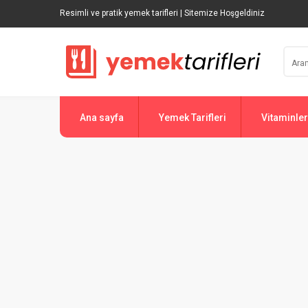
Resimli ve pratik yemek tarifleri | Sitemize Hoşgeldiniz
Ana sayfa
Yemek Tarifleri
Vitaminler