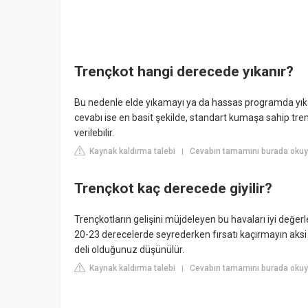
Trençkot hangi derecede yıkanır?
Bu nedenle elde yıkamayı ya da hassas programda yıkam
cevabı ise en basit şekilde, standart kumaşa sahip tre
verilebilir.
Kaynak kaldırma talebi
Cevabın tamamını burada okuy
|
Trençkot kaç derecede giyilir?
Trençkotların gelişini müjdeleyen bu havaları iyi değerle
20-23 derecelerde seyrederken fırsatı kaçırmayın aks
deli olduğunuz düşünülür.
Kaynak kaldırma talebi
Cevabın tamamını burada okuyu
|