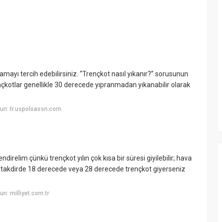
ayı tercih edebilirsiniz. “Trençkot nasıl yıkanır?” sorusunun
nçkotlar genellikle 30 derecede yıpranmadan yıkanabilir olarak
un: tr.uspoloassn.com
ndirelim çünkü trençkot yılın çok kısa bir süresi giyilebilir; hava
i takdirde 18 derecede veya 28 derecede trençkot giyerseniz
n: milliyet.com.tr