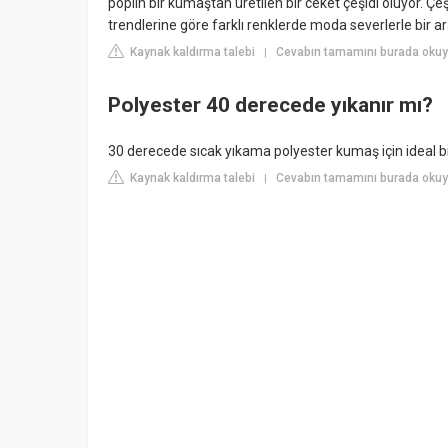
poplin bir kumaştan üretilen bir ceket çeşidi oluyor. Ç
trendlerine göre farklı renklerde moda severlerle bir ar
Kaynak kaldırma talebi
Cevabın tamamını burada okuy
|
Polyester 40 derecede yıkanır mı?
30 derecede sıcak yıkama polyester kumaş için ideal bi
Kaynak kaldırma talebi
Cevabın tamamını burada okuy
|