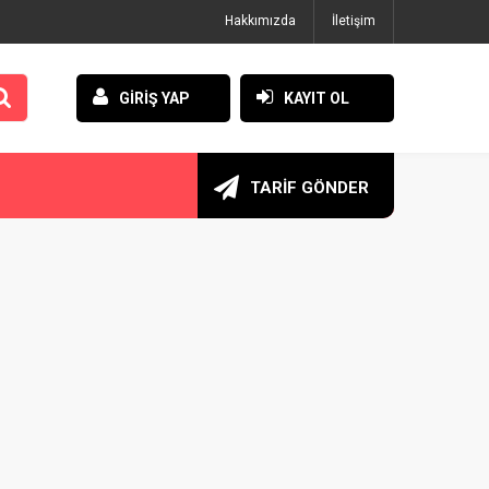
Hakkımızda
İletişim
GİRİŞ YAP
KAYIT OL
TARİF GÖNDER