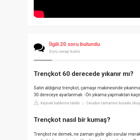
İlgili 20 soru bulundu
Soru cevap kısmı
Trençkot 60 derecede yıkanır mı?
Satın aldığınız trençkot, çamaşır makinesinde yıkanmay
30 dereceye ayarlanmalı. -Ön yıkama yapmaktan kaçını
Kaynak kaldırma talebi
Cevabın tamamını burada okuy
|
Trençkot nasıl bir kumaş?
Trençkot ne demek, ne zaman giyilir gibi sorular merak