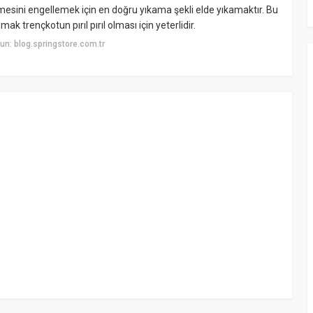
rmesini engellemek için en doğru yıkama şekli elde yıkamaktır. Bu
k trençkotun pırıl pırıl olması için yeterlidir.
n: blog.springstore.com.tr