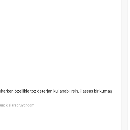
Yıkarken özellikle toz deterjan kullanabilirsin. Hassas bir kumaş
un: kizlarsoruyor.com