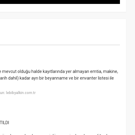
 mevcut olduğu halde kayıtlarında yer almayan emtia, makine,
ih dahil) kadar ayrı bir beyanname ve bir envanter listesi ile
n: lebibyalkin.com.tr
ILDI