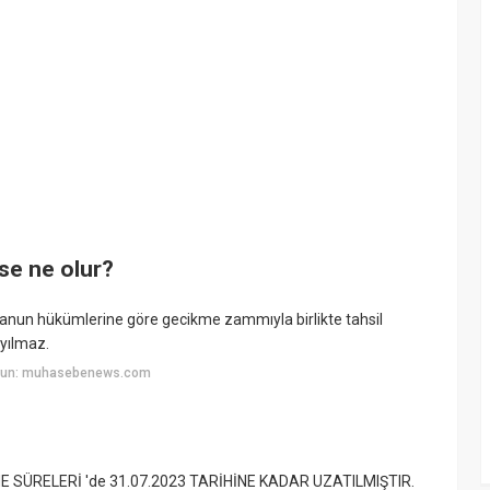
se ne olur?
Kanun hükümlerine göre gecikme zammıyla birlikte tahsil
yılmaz.
uyun: muhasebenews.com
DEME SÜRELERİ 'de 31.07.2023 TARİHİNE KADAR UZATILMIŞTIR.