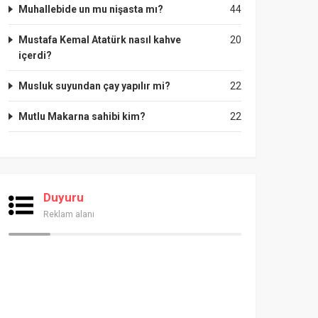
Muhallebide un mu nişasta mı?
44
Mustafa Kemal Atatürk nasıl kahve
20
içerdi?
Musluk suyundan çay yapılır mi?
22
Mutlu Makarna sahibi kim?
22
Duyuru
Reklam alanı