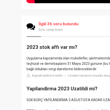
İlgili 36 soru bulundu
Soru cevap kısmı
2023 stok affı var mı?
Uygulama kapsamında olan mükellefler, işletmelerinde
teçhizat ve demirbaşlarını 31 Mayıs 2023 gününe (bu tar
bağlı oldukları vergi dairelerine bildireceklerdir.
Kaynak kaldırma talebi
Cevabın tamamını burada okuyu
|
Yapilandirma 2023 Uzatildi mi?
SGK BORÇ YAPILANDIRMA 3 AĞUSTOS'A KADAR UZAT