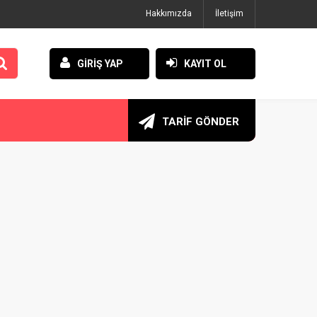
Hakkımızda
İletişim
GİRİŞ YAP
KAYIT OL
TARİF GÖNDER