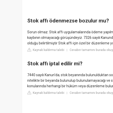
Stok affı ödenmezse bozulur mu?
Sorun olmaz. Stok affı uygulamalarında ödeme yapılmad
kaybının olmayacağı görüşündeyiz. 7326 sayılı Kanund
olduğu belirtilmiştir Stok affı için özel bir düzenleme y
Kaynak kaldırma talebi
Cevabın tamamını burada ok
|
Stok affı iptal edilir mi?
7440 sayılı Kanun'da; stok beyanında bulunulduktan sonra
nitelikte bir beyanda bulunulup bulunulamayacağı ve
konularında herhangi bir hüküm veya düzenleme bul
Kaynak kaldırma talebi
Cevabın tamamını burada oku
|