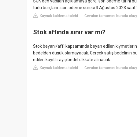
SGK'den yapılan açıklamaya göre, son ödeme tarihi bug
türlü borçların son ödeme süresi 3 Ağustos 2023 saat 2
Kaynak kaldırma talebi
Cevabın tamamını burada okuy
|
Stok affında sınır var mı?
Stok beyanı/affı kapsamında beyan edilen kıymetlerin sa
bedelden düşük olamayacak. Gerçek satış bedelinin bu
edilen kayıtlı rayiç bedel dikkate alınacak.
Kaynak kaldırma talebi
Cevabın tamamını burada okuyu
|