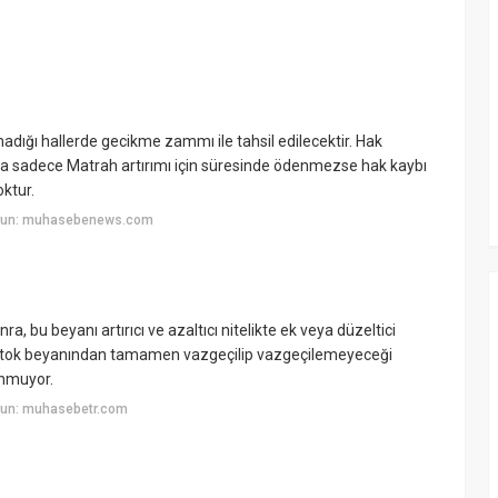
ığı hallerde gecikme zammı ile tahsil edilecektir. Hak
a sadece Matrah artırımı için süresinde ödenmezse hak kaybı
oktur.
uyun: muhasebenews.com
, bu beyanı artırıcı ve azaltıcı nitelikte ek veya düzeltici
 stok beyanından tamamen vazgeçilip vazgeçilemeyeceği
unmuyor.
yun: muhasebetr.com