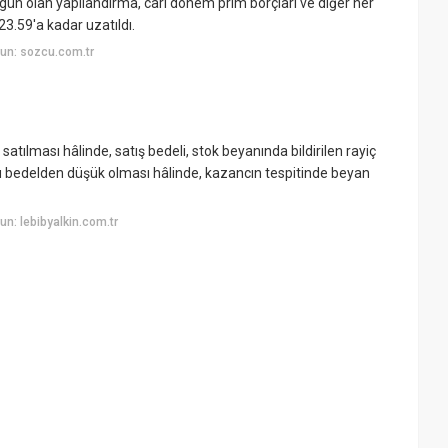
ün olan yapılandırma, cari dönem prim borçları ve diğer her
3.59'a kadar uzatıldı.
un: sozcu.com.tr
tılması hâlinde, satış bedeli, stok beyanında bildirilen rayiç
 bedelden düşük olması hâlinde, kazancın tespitinde beyan
n: lebibyalkin.com.tr