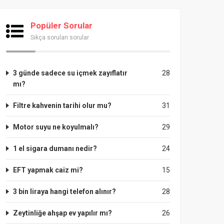
Popüler Sorular
Sıkça sorulan sorular
3 günde sadece su içmek zayıflatır
28
mı?
Filtre kahvenin tarihi olur mu?
31
Motor suyu ne koyulmalı?
29
1 el sigara dumanı nedir?
24
EFT yapmak caiz mi?
15
3 bin liraya hangi telefon alınır?
28
Zeytinliğe ahşap ev yapılır mı?
26