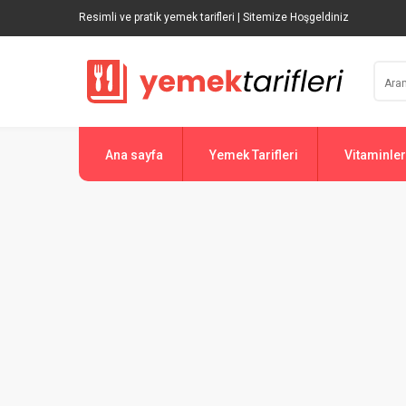
Resimli ve pratik yemek tarifleri | Sitemize Hoşgeldiniz
Ana sayfa
Yemek Tarifleri
Vitaminler