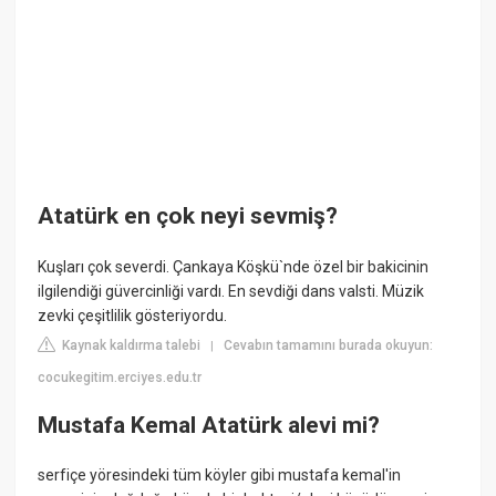
Atatürk en çok neyi sevmiş?
Kuşları çok severdi. Çankaya Köşkü`nde özel bir bakicinin
ilgilendiği güvercinliği vardı. En sevdiği dans valsti. Müzik
zevki çeşitlilik gösteriyordu.
Kaynak kaldırma talebi
Cevabın tamamını burada okuyun:
|
cocukegitim.erciyes.edu.tr
Mustafa Kemal Atatürk alevi mi?
serfiçe yöresindeki tüm köyler gibi mustafa kemal'in