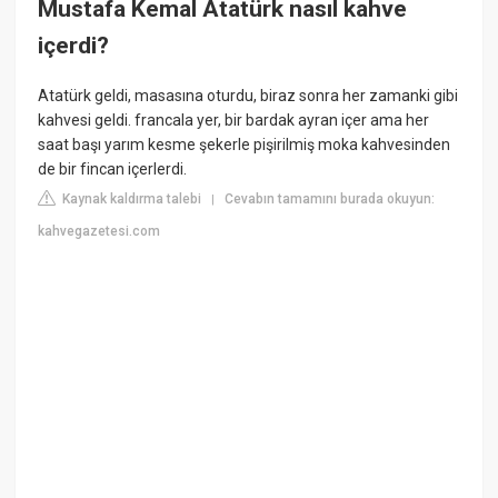
Mustafa Kemal Atatürk nasıl kahve
içerdi?
Atatürk geldi, masasına oturdu, biraz sonra her zamanki gibi
kahvesi geldi. francala yer, bir bardak ayran içer ama her
saat başı yarım kesme şekerle pişirilmiş moka kahvesinden
de bir fincan içerlerdi.
Kaynak kaldırma talebi
Cevabın tamamını burada okuyun:
|
kahvegazetesi.com