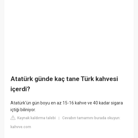
Atatürk günde kaç tane Türk kahvesi
içerdi?
Atatürk'ün gün boyu en az 15-16 kahve ve 40 kadar sigara
içtiği biliniyor.
Kaynak kaldırma talebi
Cevabın tamamını burada okuyun:
|
kahvve.com