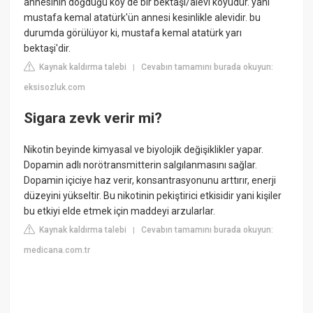
annesinin doğduğu köy de bir bektaşi/alevi köyüdür. yani
mustafa kemal atatürk'ün annesi kesinlikle alevidir. bu
durumda görülüyor ki, mustafa kemal atatürk yarı
bektaşi'dir.
Kaynak kaldırma talebi
Cevabın tamamını burada okuyun:
|
eksisozluk.com
Sigara zevk verir mi?
Nikotin beyinde kimyasal ve biyolojik değişiklikler yapar.
Dopamin adlı norötransmitterin salgılanmasını sağlar.
Dopamin içiciye haz verir, konsantrasyonunu arttırır, enerji
düzeyini yükseltir. Bu nikotinin pekiştirici etkisidir yani kişiler
bu etkiyi elde etmek için maddeyi arzularlar.
Kaynak kaldırma talebi
Cevabın tamamını burada okuyun:
|
medicana.com.tr