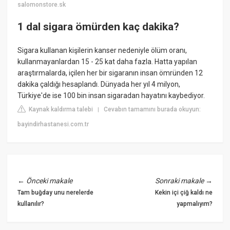
salomonstore.sk
1 dal sigara ömürden kaç dakika?
Sigara kullanan kişilerin kanser nedeniyle ölüm oranı,
kullanmayanlardan 15 - 25 kat daha fazla. Hatta yapılan
araştırmalarda, içilen her bir sigaranın insan ömründen 12
dakika çaldığı hesaplandı. Dünyada her yıl 4 milyon,
Türkiye'de ise 100 bin insan sigaradan hayatını kaybediyor.
Kaynak kaldırma talebi
Cevabın tamamını burada okuyun:
|
bayindirhastanesi.com.tr
←
Önceki makale
Sonraki makale
→
Tam buğday unu nerelerde
Kekin içi çiğ kaldı ne
kullanılır?
yapmalıyım?