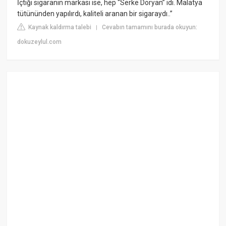
İçtiği sigaranın markası ise, hep “Serke Doryan” idi. Malatya
tütününden yapılırdı, kaliteli aranan bir sigaraydı..”
Kaynak kaldırma talebi
Cevabın tamamını burada okuyun:
|
dokuzeylul.com