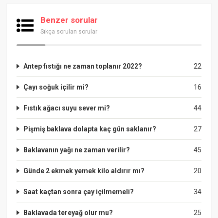
Benzer sorular
Sıkça sorulan sorular
Antep fıstığı ne zaman toplanır 2022?
22
Çayı soğuk içilir mi?
16
Fıstık ağacı suyu sever mi?
44
Pişmiş baklava dolapta kaç gün saklanır?
27
Baklavanın yağı ne zaman verilir?
45
Günde 2 ekmek yemek kilo aldırır mı?
20
Saat kaçtan sonra çay içilmemeli?
34
Baklavada tereyağ olur mu?
25