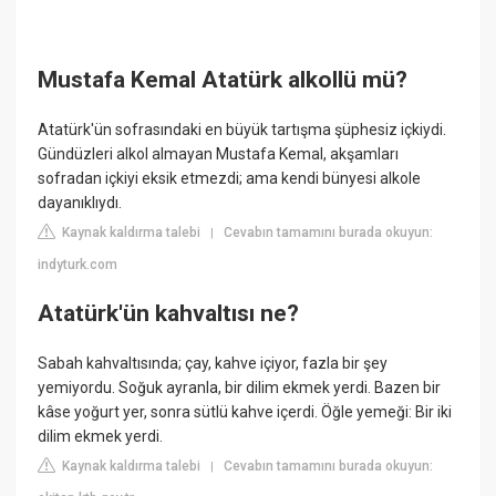
Mustafa Kemal Atatürk alkollü mü?
Atatürk'ün sofrasındaki en büyük tartışma şüphesiz içkiydi.
Gündüzleri alkol almayan Mustafa Kemal, akşamları
sofradan içkiyi eksik etmezdi; ama kendi bünyesi alkole
dayanıklıydı.
Kaynak kaldırma talebi
Cevabın tamamını burada okuyun:
|
indyturk.com
Atatürk'ün kahvaltısı ne?
Sabah kahvaltısında; çay, kahve içiyor, fazla bir şey
yemiyordu. Soğuk ayranla, bir dilim ekmek yerdi. Bazen bir
kâse yoğurt yer, sonra sütlü kahve içerdi. Öğle yemeği: Bir iki
dilim ekmek yerdi.
Kaynak kaldırma talebi
Cevabın tamamını burada okuyun:
|