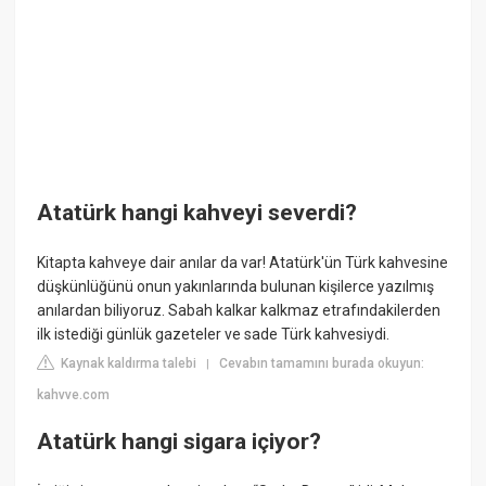
Atatürk hangi kahveyi severdi?
Kitapta kahveye dair anılar da var! Atatürk'ün Türk kahvesine
düşkünlüğünü onun yakınlarında bulunan kişilerce yazılmış
anılardan biliyoruz. Sabah kalkar kalkmaz etrafındakilerden
ilk istediği günlük gazeteler ve sade Türk kahvesiydi.
Kaynak kaldırma talebi
Cevabın tamamını burada okuyun:
|
kahvve.com
Atatürk hangi sigara içiyor?