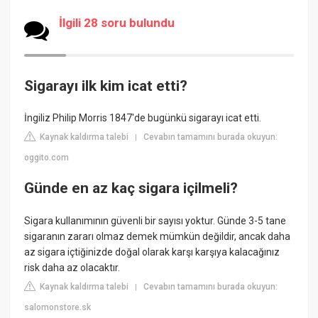
İlgili 28 soru bulundu
Sigarayı ilk kim icat etti?
İngiliz Philip Morris 1847'de bugünkü sigarayı icat etti.
Kaynak kaldırma talebi
Cevabın tamamını burada okuyun:
|
oggito.com
Günde en az kaç sigara içilmeli?
Sigara kullanımının güvenli bir sayısı yoktur. Günde 3-5 tane
sigaranın zararı olmaz demek mümkün değildir, ancak daha
az sigara içtiğinizde doğal olarak karşı karşıya kalacağınız
risk daha az olacaktır.
Kaynak kaldırma talebi
Cevabın tamamını burada okuyun:
|
salomonstore.sk