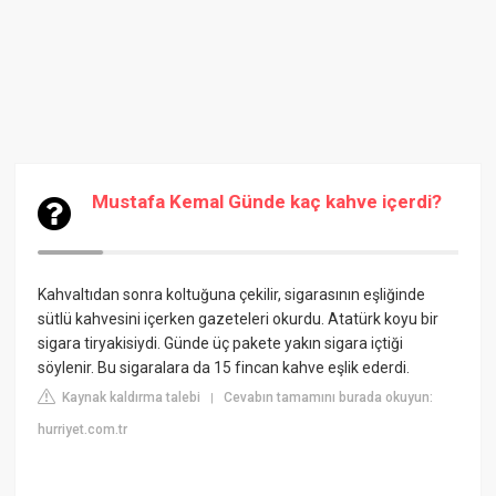
Mustafa Kemal Günde kaç kahve içerdi?
Kahvaltıdan sonra koltuğuna çekilir, sigarasının eşliğinde
sütlü kahvesini içerken gazeteleri okurdu. Atatürk koyu bir
sigara tiryakisiydi. Günde üç pakete yakın sigara içtiği
söylenir. Bu sigaralara da 15 fincan kahve eşlik ederdi.
Kaynak kaldırma talebi
Cevabın tamamını burada okuyun:
|
hurriyet.com.tr