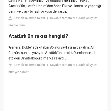
Latife Hanım'ı sevmiştir ve onunla evlenmiştir. Fakat
Atatürk'ün, Latife Hanım'dan önce Fikriye Hanım ile yaşadığı
derin ve trajik bir aşk öyküsü de vardır.
Kaynak kaldırma talebi
Cevabın tamamını burada okuyun:
|
onedio.com
Atatürk'ün rakısı hangisi?
'General Duble' adlı kitabın 85'inci sayfasına bakalım. Ali
Gümüş, şunları yazıyor; Atatürk'ün tercihi, Rumların imal
ettikleri Dimitrakopulo marka rakıydı..."
Kaynak kaldırma talebi
Cevabın tamamını burada okuyun:
|
hurriyet.com.tr