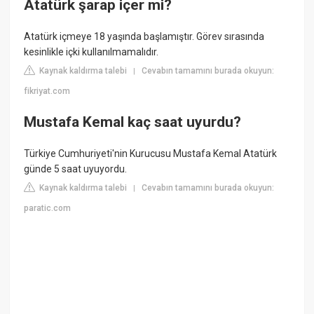
Atatürk şarap içer mi?
Atatürk içmeye 18 yaşında başlamıştır. Görev sırasında
kesinlikle içki kullanılmamalıdır.
Kaynak kaldırma talebi
Cevabın tamamını burada okuyun:
|
fikriyat.com
Mustafa Kemal kaç saat uyurdu?
Türkiye Cumhuriyeti'nin Kurucusu Mustafa Kemal Atatürk
günde 5 saat uyuyordu.
Kaynak kaldırma talebi
Cevabın tamamını burada okuyun:
|
paratic.com