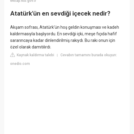
ekitap.ktb.gov.tr
Atatürk'ün en sevdiği içecek nedir?
Akşam sofrası, Atatürk'ün hoş geldin konuşması ve kadeh
kaldırmasıyla başlıyordu. En sevdiği içki, meşe fıçıda hafif
sararıncaya kadar dinlendirilmiş rakıydı. Bu rakı onun için
özel olarak damıtılırdı.
Kaynak kaldırma talebi
Cevabın tamamını burada okuyun:
|
onedio.com