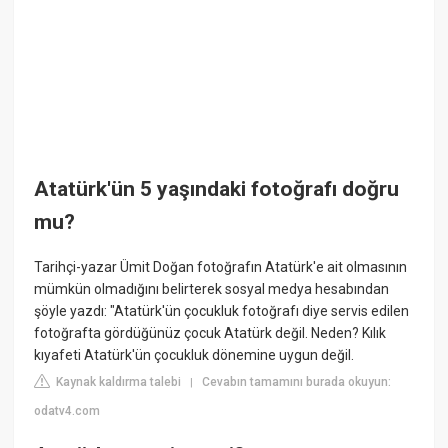
Atatürk'ün 5 yaşındaki fotoğrafı doğru
mu?
Tarihçi-yazar Ümit Doğan fotoğrafın Atatürk'e ait olmasının
mümkün olmadığını belirterek sosyal medya hesabından
şöyle yazdı: "Atatürk'ün çocukluk fotoğrafı diye servis edilen
fotoğrafta gördüğünüz çocuk Atatürk değil. Neden? Kılık
kıyafeti Atatürk'ün çocukluk dönemine uygun değil.
Kaynak kaldırma talebi
Cevabın tamamını burada okuyun:
|
odatv4.com