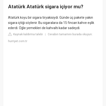
Atatürk Atatürk sigara içiyor mu?
Atatürk koyu bir sigara tiryakisiydi. Günde üç pakete yakın
sigara içtiği söylenir. Bu sigaralara da 15 fincan kahve eşlik
ederdi. Öğle yemekleri de kahvaltı kadar sadeydi.
Kaynak kaldırma talebi
Cevabın tamamını burada okuyun:
|
hurriyet.com.tr