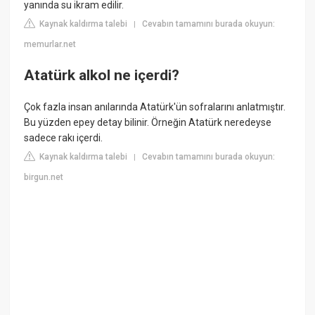
yanında su ikram edilir.
Kaynak kaldırma talebi
Cevabın tamamını burada okuyun:
|
memurlar.net
Atatürk alkol ne içerdi?
Çok fazla insan anılarında Atatürk'ün sofralarını anlatmıştır.
Bu yüzden epey detay bilinir. Örneğin Atatürk neredeyse
sadece rakı içerdi.
Kaynak kaldırma talebi
Cevabın tamamını burada okuyun:
|
birgun.net