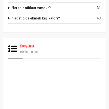
Nerenin sütlacı meşhur?
31
1 adet pide ekmek kaç kalori?
43
Duyuru
Reklam alanı