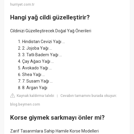
hurriyet.com.tr
Hangi yağ cildi güzelleştirir?
Cildinizi Güzelleştirecek Doğal Yağ Önerileri
Hindistan Cevizi Yağı ...
2. Jojoba Yağı ...
3. Tatlı Badem Yağı ...
Çay Ağacı Yağı ...
Avokado Yağı ...
Shea Yağı ...
7. Susam Yağı ...
8. Argan Yağı
Kaynak kaldırma talebi
Cevabın tamamını burada okuyun:
|
blog.beymen.com
Korse giymek sarkmayı önler mi?
Zarif Tasarımlara Sahip Hamile Korse Modelleri