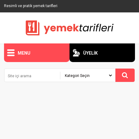
Resimli ve pratik yemek tarifleri
MENU
ÜYELİK