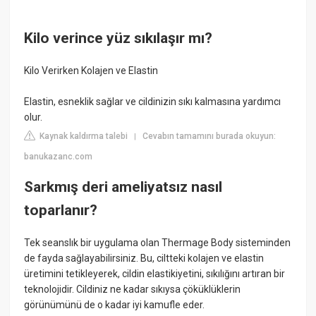
Kilo verince yüz sıkılaşır mı?
Kilo Verirken Kolajen ve Elastin
Elastin, esneklik sağlar ve cildinizin sıkı kalmasına yardımcı
olur.
Kaynak kaldırma talebi
Cevabın tamamını burada okuyun:
|
banukazanc.com
Sarkmış deri ameliyatsız nasıl
toparlanır?
Tek seanslık bir uygulama olan Thermage Body sisteminden
de fayda sağlayabilirsiniz. Bu, ciltteki kolajen ve elastin
üretimini tetikleyerek, cildin elastikiyetini, sıkılığını artıran bir
teknolojidir. Cildiniz ne kadar sıkıysa çöküklüklerin
görünümünü de o kadar iyi kamufle eder.