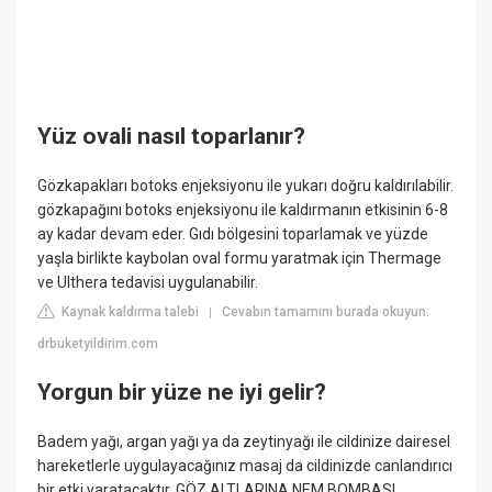
Yüz ovali nasıl toparlanır?
Gözkapakları botoks enjeksiyonu ile yukarı doğru kaldırılabilir.
gözkapağını botoks enjeksiyonu ile kaldırmanın etkisinin 6-8
ay kadar devam eder. Gıdı bölgesini toparlamak ve yüzde
yaşla birlikte kaybolan oval formu yaratmak için Thermage
ve Ulthera tedavisi uygulanabilir.
Kaynak kaldırma talebi
Cevabın tamamını burada okuyun:
|
drbuketyildirim.com
Yorgun bir yüze ne iyi gelir?
Badem yağı, argan yağı ya da zeytinyağı ile cildinize dairesel
hareketlerle uygulayacağınız masaj da cildinizde canlandırıcı
bir etki yaratacaktır. GÖZ ALTLARINA NEM BOMBASI