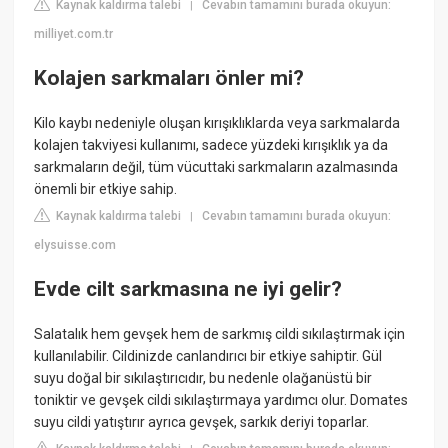
Kaynak kaldırma talebi
Cevabın tamamını burada okuyun:
|
milliyet.com.tr
Kolajen sarkmaları önler mi?
Kilo kaybı nedeniyle oluşan kırışıklıklarda veya sarkmalarda
kolajen takviyesi kullanımı, sadece yüzdeki kırışıklık ya da
sarkmaların değil, tüm vücuttaki sarkmaların azalmasında
önemli bir etkiye sahip.
Kaynak kaldırma talebi
Cevabın tamamını burada okuyun:
|
elysuisse.com
Evde cilt sarkmasına ne iyi gelir?
Salatalık hem gevşek hem de sarkmış cildi sıkılaştırmak için
kullanılabilir. Cildinizde canlandırıcı bir etkiye sahiptir. Gül
suyu doğal bir sıkılaştırıcıdır, bu nedenle olağanüstü bir
toniktir ve gevşek cildi sıkılaştırmaya yardımcı olur. Domates
suyu cildi yatıştırır ayrıca gevşek, sarkık deriyi toparlar.