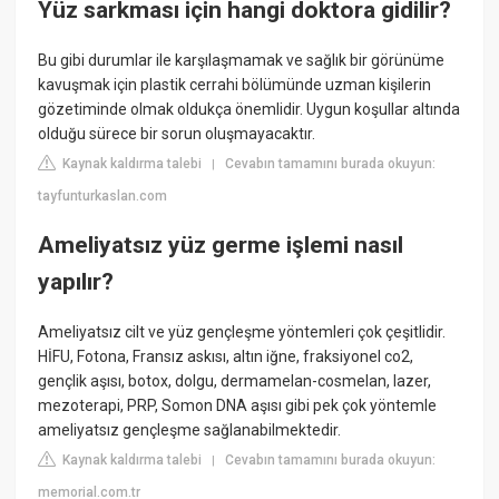
Yüz sarkması için hangi doktora gidilir?
Bu gibi durumlar ile karşılaşmamak ve sağlık bir görünüme
kavuşmak için plastik cerrahi bölümünde uzman kişilerin
gözetiminde olmak oldukça önemlidir. Uygun koşullar altında
olduğu sürece bir sorun oluşmayacaktır.
Kaynak kaldırma talebi
Cevabın tamamını burada okuyun:
|
tayfunturkaslan.com
Ameliyatsız yüz germe işlemi nasıl
yapılır?
Ameliyatsız cilt ve yüz gençleşme yöntemleri çok çeşitlidir.
HİFU, Fotona, Fransız askısı, altın iğne, fraksiyonel co2,
gençlik aşısı, botox, dolgu, dermamelan-cosmelan, lazer,
mezoterapi, PRP, Somon DNA aşısı gibi pek çok yöntemle
ameliyatsız gençleşme sağlanabilmektedir.
Kaynak kaldırma talebi
Cevabın tamamını burada okuyun:
|
memorial.com.tr