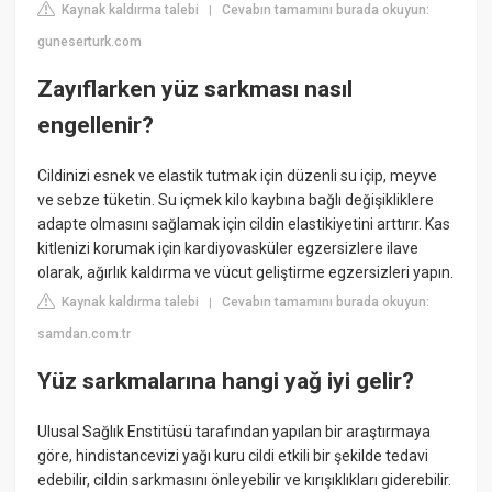
Kaynak kaldırma talebi
Cevabın tamamını burada okuyun:
|
guneserturk.com
Zayıflarken yüz sarkması nasıl
engellenir?
Cildinizi esnek ve elastik tutmak için düzenli su içip, meyve
ve sebze tüketin. Su içmek kilo kaybına bağlı değişikliklere
adapte olmasını sağlamak için cildin elastikiyetini arttırır. Kas
kitlenizi korumak için kardiyovasküler egzersizlere ilave
olarak, ağırlık kaldırma ve vücut geliştirme egzersizleri yapın.
Kaynak kaldırma talebi
Cevabın tamamını burada okuyun:
|
samdan.com.tr
Yüz sarkmalarına hangi yağ iyi gelir?
Ulusal Sağlık Enstitüsü tarafından yapılan bir araştırmaya
göre, hindistancevizi yağı kuru cildi etkili bir şekilde tedavi
edebilir, cildin sarkmasını önleyebilir ve kırışıklıkları giderebilir.