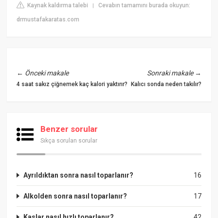
Kaynak kaldırma talebi
Cevabın tamamını burada okuyun:
|
drmustafakaratas.com
←
Önceki makale
Sonraki makale
→
4 saat sakız çiğnemek kaç kalori yaktırır?
Kalıcı sonda neden takılır?
Benzer sorular
Sıkça sorulan sorular
Ayrıldıktan sonra nasıl toparlanır?
16
Alkolden sonra nasıl toparlanır?
17
Kaslar nasıl hızlı toparlanır?
42