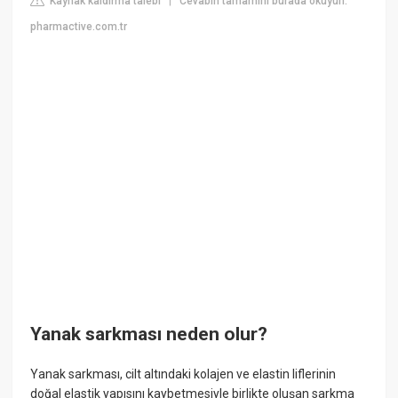
Kaynak kaldırma talebi
Cevabın tamamını burada okuyun:
|
pharmactive.com.tr
Yanak sarkması neden olur?
Yanak sarkması, cilt altındaki kolajen ve elastin liflerinin
doğal elastik yapısını kaybetmesiyle birlikte oluşan sarkma