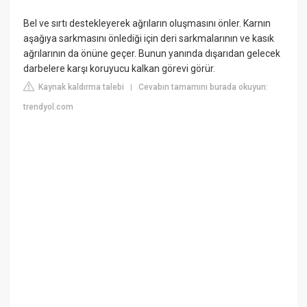
Bel ve sırtı destekleyerek ağrıların oluşmasını önler. Karnın
aşağıya sarkmasını önlediği için deri sarkmalarının ve kasık
ağrılarının da önüne geçer. Bunun yanında dışarıdan gelecek
darbelere karşı koruyucu kalkan görevi görür.
Kaynak kaldırma talebi
Cevabın tamamını burada okuyun:
|
trendyol.com