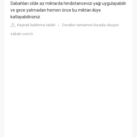
Sabahları cilde az miktarda hindistancevizi yağı uygulayabilir
ve gece yatmadan hemen önce bu miktarı ikiye
katlayabilirsiniz.
Kaynak kaldırma talebi
Cevabın tamamını burada okuyun:
|
sabah.com.tr