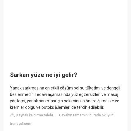
Sarkan yüze ne iyi gelir?
Yanak sarkmasına en etkili çözüm bol su tüketimi ve dengeli
beslenmedir. Tedavi aşamasında yüz egzersizleri ve masaj
yöntemi, yanak sarkması için hekiminizin önerdiği maske ve
kremler dolgu ve botoks işlemleri de tercih edilebilir.
Kaynak kaldırma talebi
Cevabın tamamını burada okuyun:
|
trendyol.com