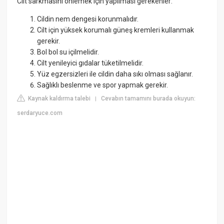
Cilt sarkmasını önlemek için yapılması gerekenler:
Cildin nem dengesi korunmalıdır.
Cilt için yüksek korumalı güneş kremleri kullanmak
gerekir.
Bol bol su içilmelidir.
Cilt yenileyici gıdalar tüketilmelidir.
Yüz egzersizleri ile cildin daha sıkı olması sağlanır.
Sağlıklı beslenme ve spor yapmak gerekir.
Kaynak kaldırma talebi
Cevabın tamamını burada okuyun:
|
serdaryuce.com