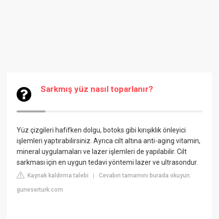
Sarkmış yüz nasıl toparlanır?
Yüz çizgileri hafifken dolgu, botoks gibi kırışıklık önleyici
işlemleri yaptırabilirsiniz. Ayrıca cilt altına anti-aging vitamin,
mineral uygulamaları ve lazer işlemleri de yapılabilir. Cilt
sarkması için en uygun tedavi yöntemi lazer ve ultrasondur.
Kaynak kaldırma talebi
Cevabın tamamını burada okuyun:
|
guneserturk.com