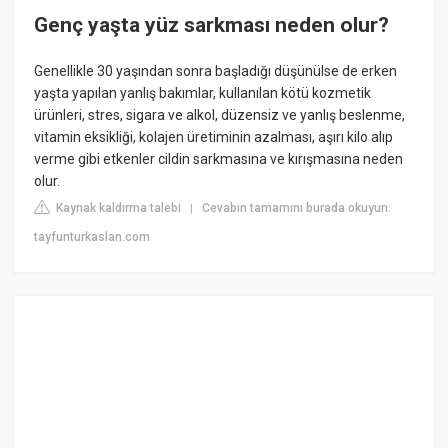
Genç yaşta yüz sarkması neden olur?
Genellikle 30 yaşından sonra başladığı düşünülse de erken
yaşta yapılan yanlış bakımlar, kullanılan kötü kozmetik
ürünleri, stres, sigara ve alkol, düzensiz ve yanlış beslenme,
vitamin eksikliği, kolajen üretiminin azalması, aşırı kilo alıp
verme gibi etkenler cildin sarkmasına ve kırışmasına neden
olur.
Kaynak kaldırma talebi
Cevabın tamamını burada okuyun:
|
tayfunturkaslan.com