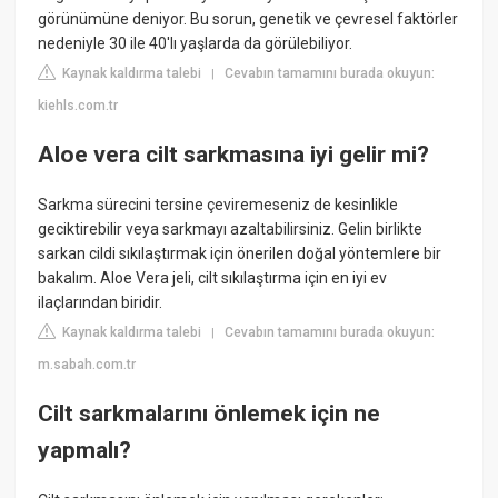
görünümüne deniyor. Bu sorun, genetik ve çevresel faktörler
nedeniyle 30 ile 40'lı yaşlarda da görülebiliyor.
Kaynak kaldırma talebi
Cevabın tamamını burada okuyun:
|
kiehls.com.tr
Aloe vera cilt sarkmasına iyi gelir mi?
Sarkma sürecini tersine çeviremeseniz de kesinlikle
geciktirebilir veya sarkmayı azaltabilirsiniz. Gelin birlikte
sarkan cildi sıkılaştırmak için önerilen doğal yöntemlere bir
bakalım. Aloe Vera jeli, cilt sıkılaştırma için en iyi ev
ilaçlarından biridir.
Kaynak kaldırma talebi
Cevabın tamamını burada okuyun:
|
m.sabah.com.tr
Cilt sarkmalarını önlemek için ne
yapmalı?