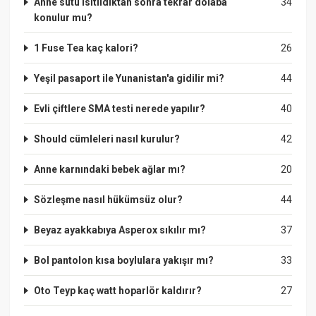
Anne sütü ısıtıldıktan sonra tekrar dolaba
34
konulur mu?
1 Fuse Tea kaç kalori?
26
Yeşil pasaport ile Yunanistan'a gidilir mi?
44
Evli çiftlere SMA testi nerede yapılır?
40
Should cümleleri nasıl kurulur?
42
Anne karnındaki bebek ağlar mı?
20
Sözleşme nasıl hükümsüz olur?
44
Beyaz ayakkabıya Asperox sıkılır mı?
37
Bol pantolon kısa boylulara yakışır mı?
33
Oto Teyp kaç watt hoparlör kaldırır?
27