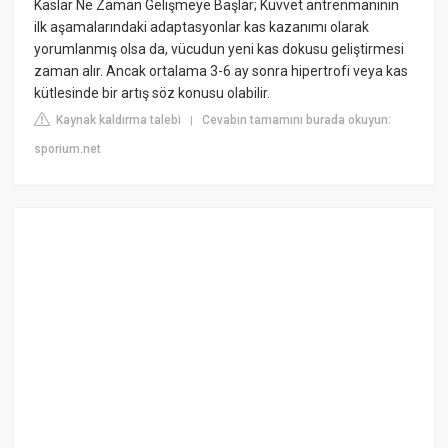
Kaslar Ne Zaman Gelişmeye Başlar; Kuvvet antrenmanının
ilk aşamalarındaki adaptasyonlar kas kazanımı olarak
yorumlanmış olsa da, vücudun yeni kas dokusu geliştirmesi
zaman alır. Ancak ortalama 3-6 ay sonra hipertrofi veya kas
kütlesinde bir artış söz konusu olabilir.
Kaynak kaldırma talebi
Cevabın tamamını burada okuyun:
|
sporium.net