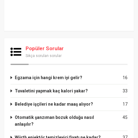
Popüler Sorular
Sıkça sorulan sorular
Egzama için hangi krem iyi gelir?
16
Tuvaletini yapmak kaç kalori yakar?
33
Belediye işçileri ne kadar maaş alıyor?
17
Otomatik şanzıman bozuk olduğu nasıl
45
anlaşılır?
Würth enjektör temizleyici fiyatı ne kadar?
37