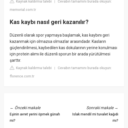
Kaynak kaldırma talebi
Cevabın tamamını burada okuyun:
|
memorial.com.tr
Kas kaybı nasıl geri kazanılır?
Düzenli olarak spor yapmaya başlamak, kas kaybını geri
kazanmak için olmazsa olmazlar arasındadır. Kasların
güçlendirilmesi, kaybedilen kas dokularının yerine konulması
için protein alımı ile düzenli sporun bir arada yürütülmesi
şarttır.
Kaynak kaldırma talebi
Cevabın tamamını burada okuyun:
|
florence.com.tr
←
Önceki makale
Sonraki makale
→
Eşinin avret yerini öpmek günah
Islak mendil mi tuvalet kağıdı
mi?
mı?