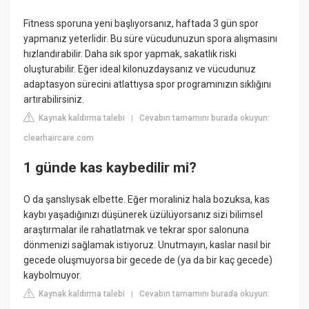
Fitness sporuna yeni başlıyorsanız, haftada 3 gün spor
yapmanız yeterlidir. Bu süre vücudunuzun spora alışmasını
hızlandırabilir. Daha sık spor yapmak, sakatlık riski
oluşturabilir. Eğer ideal kilonuzdaysanız ve vücudunuz
adaptasyon sürecini atlattıysa spor programınızın sıklığını
artırabilirsiniz.
Kaynak kaldırma talebi
Cevabın tamamını burada okuyun:
|
clearhaircare.com
1 günde kas kaybedilir mi?
O da şanslıysak elbette. Eğer moraliniz hala bozuksa, kas
kaybı yaşadığınızı düşünerek üzülüyorsanız sizi bilimsel
araştırmalar ile rahatlatmak ve tekrar spor salonuna
dönmenizi sağlamak istiyoruz. Unutmayın, kaslar nasıl bir
gecede oluşmuyorsa bir gecede de (ya da bir kaç gecede)
kaybolmuyor.
Kaynak kaldırma talebi
Cevabın tamamını burada okuyun:
|