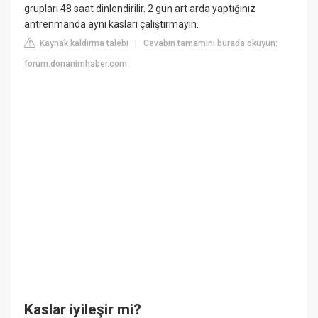
grupları 48 saat dinlendirilir. 2 gün art arda yaptığınız
antrenmanda aynı kasları çalıştırmayın.
Kaynak kaldırma talebi
Cevabın tamamını burada okuyun:
|
forum.donanimhaber.com
Kaslar iyileşir mi?