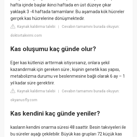
hafta içinde başlar ikinci haftada en üst düzeye çıkar
yaklaşık 3 -4 haftada tamamlanır. Bu aşamada kök hücreler
gerçek kas hücrelerine dönüşmektedir.
Kaynak kaldırma talebi
Cevabın tamamını burada okuyun:
|
doktortakvimi.com
Kas oluşumu kaç günde olur?
Eğer kas kütlenizi arttırmak istiyorsanız, onlara şekil
kazandırmak için gereken süre ; kişinin genetik kas yapısı,
metabolizma durumu ve beslenmesine bağlı olarak 6 ay – 1
yıl kadar süre gerektirir.
Kaynak kaldırma talebi
Cevabın tamamını burada okuyun:
|
okyanusfly.com
Kas kendini kaç günde yeniler?
kasların kendini onarma süresi 48 saattir. Besin takviyeleri ile
bu süreler aşağı çekilebilir. Büyük kas grupları 72 küçük kas