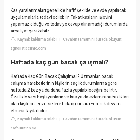
Kas yaralanmaları genellikle hafif şekilde ve evde yapılacak
uygulamalarla tedavi edilebilir. Fakat kasların işlevini
yapamaz olduğu ve tedaviye cevap alınamadığı durumlarda
ameliyat gerekebilir.
Kaynak kaldırma talebi
Cevabın tamamını burada okuyun:
|
zgholisticclinic.com
Haftada kaç gün bacak çalışmalı?
Haftada Kaç Gün Bacak Çalışılmalı? Uzmanlar, bacak
çalışma hareketlerinin kişilerin sağlık durumlarına göre
haftada 2 kez ya da daha fazla yapılabileceğini belirtir.
Özellikle yeni başlayanların ve kas ya da eklem rahatsızlıkları
olan kişilerin, egzersizlere birkaç gün ara vererek devam
etmesi faydalı olur.
Kaynak kaldırma talebi
Cevabın tamamını burada okuyun:
|
safnutrition.co