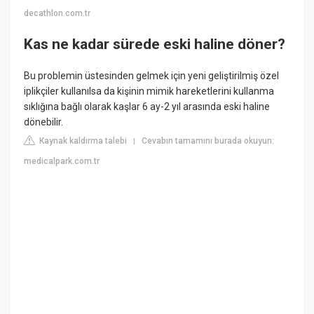
decathlon.com.tr
Kas ne kadar sürede eski haline döner?
Bu problemin üstesinden gelmek için yeni geliştirilmiş özel
iplikçiler kullanılsa da kişinin mimik hareketlerini kullanma
sıklığına bağlı olarak kaşlar 6 ay-2 yıl arasında eski haline
dönebilir.
Kaynak kaldırma talebi
Cevabın tamamını burada okuyun:
|
medicalpark.com.tr