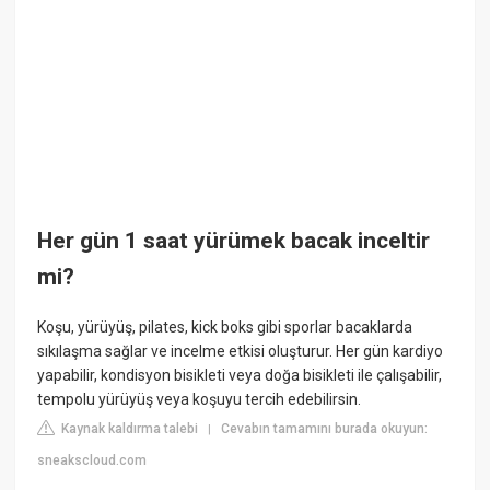
Her gün 1 saat yürümek bacak inceltir
mi?
Koşu, yürüyüş, pilates, kick boks gibi sporlar bacaklarda
sıkılaşma sağlar ve incelme etkisi oluşturur. Her gün kardiyo
yapabilir, kondisyon bisikleti veya doğa bisikleti ile çalışabilir,
tempolu yürüyüş veya koşuyu tercih edebilirsin.
Kaynak kaldırma talebi
Cevabın tamamını burada okuyun:
|
sneakscloud.com