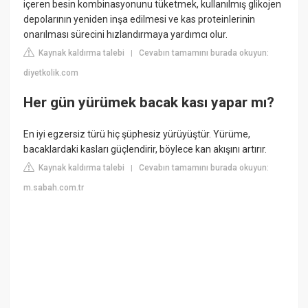
içeren besin kombinasyonunu tüketmek, kullanılmış glikojen
depolarının yeniden inşa edilmesi ve kas proteinlerinin
onarılması sürecini hızlandırmaya yardımcı olur.
Kaynak kaldırma talebi
Cevabın tamamını burada okuyun:
|
diyetkolik.com
Her gün yürümek bacak kası yapar mı?
En iyi egzersiz türü hiç şüphesiz yürüyüştür. Yürüme,
bacaklardaki kasları güçlendirir, böylece kan akışını artırır.
Kaynak kaldırma talebi
Cevabın tamamını burada okuyun:
|
m.sabah.com.tr