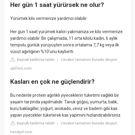
Her gün 1 saat yürürsek ne olur?
Yürümek kilo vermenize yardımcı olabilir
Her gün 1 saat yürümek kalori yakmanıza ve kilo vermenize
yardımcı olabilir. Bir çalışmada, 11 orta kilolu kadın, 6 aylık
tempolu günlük yürüyüşten sonra ortalama 7,7 kg veya ilk
vücut ağırlığının %10'unu kaybetti.
Kaynak kaldırma talebi
Cevabın tamamını burada okuyun:
|
uplifers.com
Kasları en çok ne güçlendirir?
Bu nedenle protein ağırlıklı yiyeceklerin tüketimi sağlıklı bir
yaşam tarzında yapılmalıdır. Tavuk göğsü, yumurta, balık,
kuru baklagiller, yoğurt, avokado, ceviz ve badem gibi kas
yapan yiyecekler tüketerek kas yapımını hızlandırabilirsiniz.
Kaynak kaldırma talebi
Cevabın tamamını burada okuyun:
|
trendyol.com