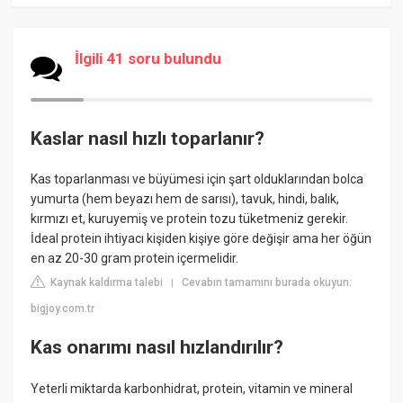
İlgili 41 soru bulundu
Kaslar nasıl hızlı toparlanır?
Kas toparlanması ve büyümesi için şart olduklarından bolca
yumurta (hem beyazı hem de sarısı), tavuk, hindi, balık,
kırmızı et, kuruyemiş ve protein tozu tüketmeniz gerekir.
İdeal protein ihtiyacı kişiden kişiye göre değişir ama her öğün
en az 20-30 gram protein içermelidir.
Kaynak kaldırma talebi
Cevabın tamamını burada okuyun:
|
bigjoy.com.tr
Kas onarımı nasıl hızlandırılır?
Yeterli miktarda karbonhidrat, protein, vitamin ve mineral