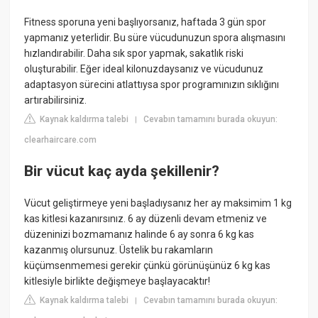
Fitness sporuna yeni başlıyorsanız, haftada 3 gün spor
yapmanız yeterlidir. Bu süre vücudunuzun spora alışmasını
hızlandırabilir. Daha sık spor yapmak, sakatlık riski
oluşturabilir. Eğer ideal kilonuzdaysanız ve vücudunuz
adaptasyon sürecini atlattıysa spor programınızın sıklığını
artırabilirsiniz.
Kaynak kaldırma talebi
Cevabın tamamını burada okuyun:
|
clearhaircare.com
Bir vücut kaç ayda şekillenir?
Vücut geliştirmeye yeni başladıysanız her ay maksimim 1 kg
kas kitlesi kazanırsınız. 6 ay düzenli devam etmeniz ve
düzeninizi bozmamanız halinde 6 ay sonra 6 kg kas
kazanmış olursunuz. Üstelik bu rakamların
küçümsenmemesi gerekir çünkü görünüşünüz 6 kg kas
kitlesiyle birlikte değişmeye başlayacaktır!
Kaynak kaldırma talebi
Cevabın tamamını burada okuyun:
|