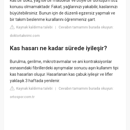
Kas bir doku, yağ ise bir maddedir ve böyle bir dönüşüm söz
konusu olmamaktadır. Fakat; yağlarınızı yakabilir, kaslarınızı
büyütebilirsiniz. Bunun için de düzenli egzersiz yapmalı ve
bir takım beslenme kurallarını öğrenmeniz şart.
Kaynak kaldırma talebi
Cevabın tamamını burada okuyun:
|
doktortakvimi.com
Kas hasarı ne kadar sürede iyileşir?
Burulma, gerilme, mikrotravmalar ve ani kontraksiyonlar
esnasındaki fibrillerdeki ayrışmalar sonucu aşırı kullanım tipi
kas hasarları oluşur. Hasarlanan kas çabuk iyileşir ve lifler
yaklaşık 3 haftada yenilenir.
Kaynak kaldırma talebi
Cevabın tamamını burada okuyun:
|
ortospor.com.tr