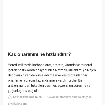
Kas onarımını ne hızlandırır?
Yeterli miktarda karbonhidrat, protein, vitamin ve mineral
içeren besin kombinasyonunu tüketmek, kullanılmış glikojen
depolarının yeniden inşa edilmesi ve kas proteinlerinin
onarılması sürecini hızlandırmaya yardımcı olur. Bir
antrenmandan tüketilen besinler, egzersizin süresine ve
yoğunluğuna bağlıdır.
Kaynak kaldırma talebi
Cevabın tamamını burada okuyun:
|
diyetkolik.com