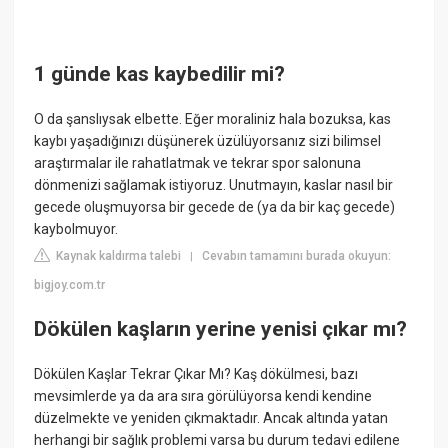
1 günde kas kaybedilir mi?
O da şanslıysak elbette. Eğer moraliniz hala bozuksa, kas
kaybı yaşadığınızı düşünerek üzülüyorsanız sizi bilimsel
araştırmalar ile rahatlatmak ve tekrar spor salonuna
dönmenizi sağlamak istiyoruz. Unutmayın, kaslar nasıl bir
gecede oluşmuyorsa bir gecede de (ya da bir kaç gecede)
kaybolmuyor.
Kaynak kaldırma talebi
Cevabın tamamını burada okuyun:
|
bigjoy.com.tr
Dökülen kaşların yerine yenisi çıkar mı?
Dökülen Kaşlar Tekrar Çıkar Mı? Kaş dökülmesi, bazı
mevsimlerde ya da ara sıra görülüyorsa kendi kendine
düzelmekte ve yeniden çıkmaktadır. Ancak altında yatan
herhangi bir sağlık problemi varsa bu durum tedavi edilene