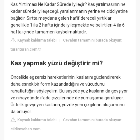
Kas Yırtılması Ne Kadar Sürede İyileşir? Kas yırtılmasının ne
kadar sürede iyileşeceği, yaralanmanın yerine ve ciddiyetine
bağlıdır. Sırtta meydana gelen hafif dereceli yırtıklar
genellikle 1 ila 2 hafta içinde iyileşmekte ve belirtileri 4 ila 6
hafta içinde tamamen kaybolmaktadır.
Kaynak kaldırma talebi
Cevabın tamamını burada okuyun:
|
turanturan.com.tr
Kas yapmak yüzü değiştirir mi?
Öncelikle egzersiz hareketlerinin, kaslarını güçlendirerek
daha esnek bir form kazandırdığını ve vücudunu
rahatlattığını söyleyelim. Bu sayede yüz kasların da gevşiyor
ve nihayetinde ifade çizgilerinde de yumuşama görülüyor.
Üstelik gevşeyen kasların, yüzde yeni çizgilerin oluşumunu
da önlüyor.
Kaynak kaldırma talebi
Cevabın tamamını burada okuyun:
|
cildimveben.com