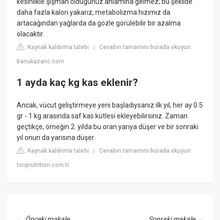
kesinlikle şişman olduğunuz anlamına gelmez; bu şekilde
daha fazla kalori yakarız, metabolizma hızımız da
artacağından yağlarda da gözle görülebilir bir azalma
olacaktır.
Kaynak kaldırma talebi
Cevabın tamamını burada okuyun:
|
banukazanc.com
1 ayda kaç kg kas eklenir?
Ancak, vücut geliştirmeye yeni başladıysanız ilk yıl, her ay 0.5
gr - 1 kg arasında saf kas kütlesi ekleyebilirsiniz. Zaman
geçtikçe, örneğin 2. yılda bu oran yarıya düşer ve bir sonraki
yıl onun da yarısına düşer.
Kaynak kaldırma talebi
Cevabın tamamını burada okuyun:
|
torqnutrition.com.tr
←
Önceki makale
Sonraki makale
→