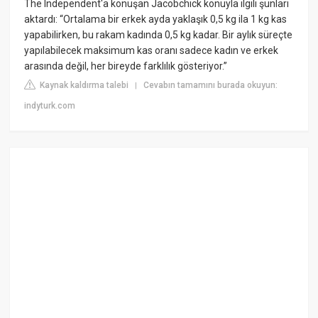
The Independent'a konuşan Jacobchick konuyla ilgili şunları
aktardı: “Ortalama bir erkek ayda yaklaşık 0,5 kg ila 1 kg kas
yapabilirken, bu rakam kadında 0,5 kg kadar. Bir aylık süreçte
yapılabilecek maksimum kas oranı sadece kadın ve erkek
arasında değil, her bireyde farklılık gösteriyor.”
Kaynak kaldırma talebi
Cevabın tamamını burada okuyun:
|
indyturk.com