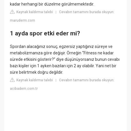
kadar herhangi bir düzelme görülmemektedir.
Kaynak kaldırma talebi
Cevabın tamamını burada okuyun:
|
maruderm.com
1 ayda spor etki eder mi?
Spordan alacağınız sonuç, egzersiz yaptığınız süreye ve
metabolizmanıza göre değişir. Örneğin “Fitness ne kadar
sürede etkisini gösterir?” diye düşünüyorsanız bunun cevabı
bazı kişiler için 1 ayken bazıları için 2 ay olabilir. Yani net bir
süre belirtmek doğru değildir.
Kaynak kaldırma talebi
Cevabın tamamını burada okuyun:
|
acibadem.com.tr