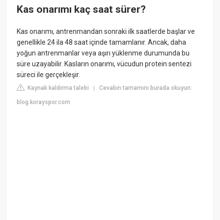
Kas onarımı kaç saat sürer?
Kas onarımı, antrenmandan sonraki ilk saatlerde başlar ve
genellikle 24 ila 48 saat içinde tamamlanır. Ancak, daha
yoğun antrenmanlar veya aşırı yüklenme durumunda bu
süre uzayabilir. Kasların onarımı, vücudun protein sentezi
süreci ile gerçekleşir.
Kaynak kaldırma talebi
Cevabın tamamını burada okuyun:
|
blog.korayspor.com