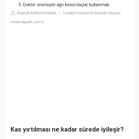
Doktor önerisiyle ağrı kesici ilaçlar kullanmak.
Kaynak kaldırma talebi
Cevabın tamamını burada okuyun:
|
medicalpark.com.tr
Kas yırtılması ne kadar sürede iyileşir?