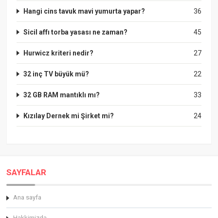
Hangi cins tavuk mavi yumurta yapar?
36
Sicil affı torba yasası ne zaman?
45
Hurwicz kriteri nedir?
27
32 inç TV büyük mü?
22
32 GB RAM mantıklı mı?
33
Kızılay Dernek mi Şirket mi?
24
SAYFALAR
Ana sayfa
Hakkimizda