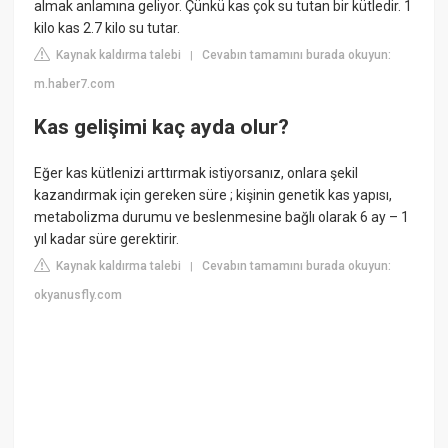
almak anlamına geliyor. Çünkü kas çok su tutan bir kütledir. 1
kilo kas 2.7 kilo su tutar.
Kaynak kaldırma talebi
Cevabın tamamını burada okuyun:
|
m.haber7.com
Kas gelişimi kaç ayda olur?
Eğer kas kütlenizi arttırmak istiyorsanız, onlara şekil
kazandırmak için gereken süre ; kişinin genetik kas yapısı,
metabolizma durumu ve beslenmesine bağlı olarak 6 ay – 1
yıl kadar süre gerektirir.
Kaynak kaldırma talebi
Cevabın tamamını burada okuyun:
|
okyanusfly.com