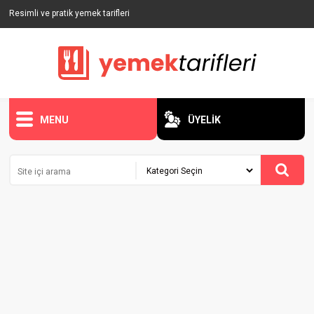
Resimli ve pratik yemek tarifleri
MENU
ÜYELİK