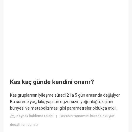
Kas kaç günde kendini onarır?
Kas gruplarının iyileşme süreci 2 ila 5 gün arasında değişiyor.
Bu sürede yaş, kilo, yapılan egzersizin yoğunluğu, kişinin
bünyesi ve metabolizması gibi parametreler oldukça etkili.
Kaynak kaldırma talebi
Cevabın tamamını burada okuyun:
|
decathlon.com.tr