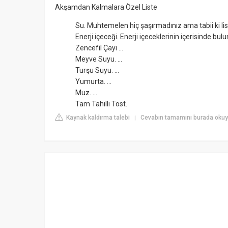
Akşamdan Kalmalara Özel Liste
Su. Muhtemelen hiç şaşırmadınız ama tabii ki list
Enerji içeceği. Enerji içeceklerinin içerisinde bu
Zencefil Çayı ...
Meyve Suyu. ...
Turşu Suyu. ...
Yumurta. ...
Muz. ...
Tam Tahıllı Tost.
Kaynak kaldırma talebi
Cevabın tamamını burada okuy
|