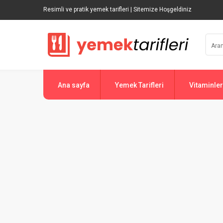
Resimli ve pratik yemek tarifleri | Sitemize Hoşgeldiniz
Ana sayfa
Yemek Tarifleri
Vitaminler