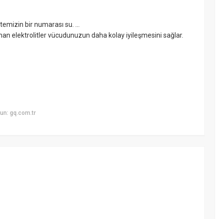
emizin bir numarası su. ...
lunan elektrolitler vücudunuzun daha kolay iyileşmesini sağlar.
un: gq.com.tr