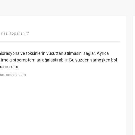
nasıl toparlanır?
hidrasyona ve toksinlerin vücuttan atılmasını sağlar. Ayrıca
me gibi semptomları ağırlaştırabilir. Bu yüzden sarhoşken bol
ımcı olur.
un: onedio.com