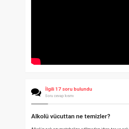
İlgili 17 soru bulundu
Soru cevap kısmı
Alkolü vücuttan ne temizler?