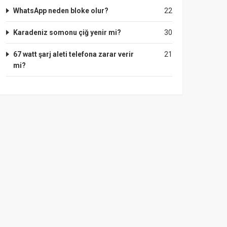
WhatsApp neden bloke olur?
22
Karadeniz somonu çiğ yenir mi?
30
67 watt şarj aleti telefona zarar verir
21
mi?