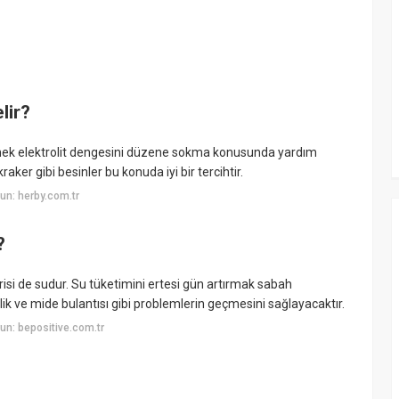
lir?
ek elektrolit dengesini düzene sokma konusunda yardım
raker gibi besinler bu konuda iyi bir tercihtir.
un: herby.com.tr
?
irisi de sudur. Su tüketimini ertesi gün artırmak sabah
zlik ve mide bulantısı gibi problemlerin geçmesini sağlayacaktır.
n: bepositive.com.tr