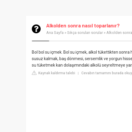
Alkolden sonra nasıl toparlanır?
Ana Sayfa
»
Sıkça sorulan sorular
» Alkolden sonra 
Bol bol su içmek.
Bol su içmek, alkol tükettikten sonra 
susuz kalmak, baş dönmesi, sersemlik ve yorgun hisset
su tüketmek kan dolaşımındaki alkolü seyreltmeye yard
Kaynak kaldırma talebi
Cevabın tamamını burada okuy
|