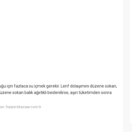
lduğu için fazlaca su içmek gerekir. Lenf dolaşımını düzene sokan,
ene sokan balık ağırlıklı beslenilirse, aşırı tüketimden sonra
un: harpersbazaar.com.tr