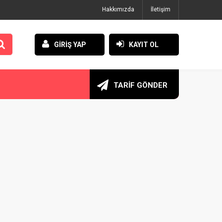
Hakkımızda
İletişim
GİRİŞ YAP
KAYIT OL
TARİF GÖNDER