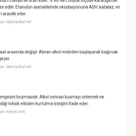
num havası ile itrah edilir. % 90-98'i, büyük ölçüde karaciğerde
e edilir. Etanolün asetaldehide oksidasyonuna ADH, katalaz, ve
aracılık eder.
n: labistanbul.net
saat arasında değişir. Alınan alkol mideden başlayarak bağırsak
geçer.
n: labistanbul.net
dengesini bozmasıdır. Alkol sonrası kusmayı önlemek ne
ği toksik etkiden kurtulma isteğini ifade eder.
yun: mynet.com