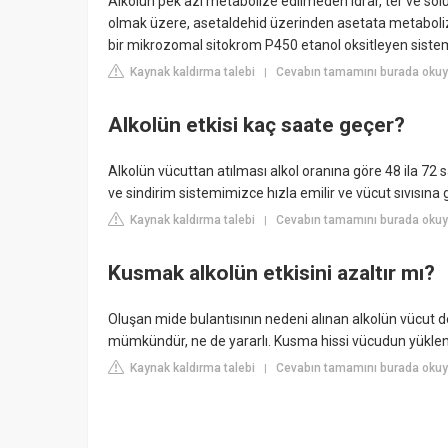
Alkolün pek azı metabolize edilmeden idrar, ter ve solu
olmak üzere, asetaldehid üzerinden asetata metaboliz
bir mikrozomal sitokrom P450 etanol oksitleyen sistem 
Kaynak kaldırma talebi
Cevabın tamamını burada okuyu
|
Alkolün etkisi kaç saate geçer?
Alkolün vücuttan atılması alkol oranına göre 48 ila 72 
ve sindirim sistemimizce hızla emilir ve vücut sıvısına 
Kaynak kaldırma talebi
Cevabın tamamını burada okuyu
|
Kusmak alkolün etkisini azaltır mı?
Oluşan mide bulantısının nedeni alınan alkolün vücut 
mümkündür, ne de yararlı. Kusma hissi vücudun yüklendi
Kaynak kaldırma talebi
Cevabın tamamını burada oku
|