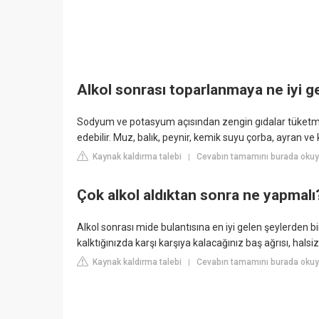
Alkol sonrası toparlanmaya ne iyi ge
Sodyum ve potasyum açısından zengin gıdalar tüketm
edebilir. Muz, balık, peynir, kemik suyu çorba, ayran ve k
Kaynak kaldırma talebi
Cevabın tamamını burada okuy
|
Çok alkol aldıktan sonra ne yapmalı
Alkol sonrası mide bulantısına en iyi gelen şeylerden b
kalktığınızda karşı karşıya kalacağınız baş ağrısı, halsi
Kaynak kaldırma talebi
Cevabın tamamını burada okuyu
|