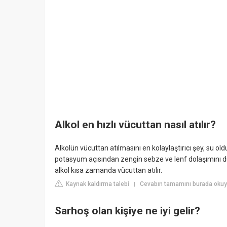
Alkol en hızlı vücuttan nasıl atılır?
Alkolün vücuttan atılmasını en kolaylaştırıcı şey, su o
potasyum açısından zengin sebze ve lenf dolaşımını düz
alkol kısa zamanda vücuttan atılır.
Kaynak kaldırma talebi
Cevabın tamamını burada okuy
|
Sarhoş olan kişiye ne iyi gelir?