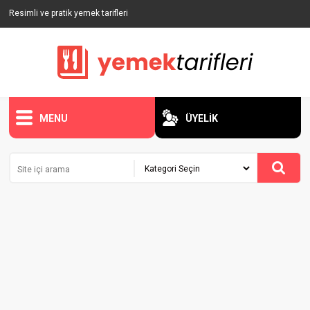
Resimli ve pratik yemek tarifleri
MENU
ÜYELİK