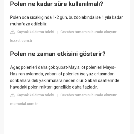
Polen ne kadar süre kullanılmalı?
Polen oda sıcaklığında 1-2 gün, buzdolabında ise 1 yıla kadar
muhafaza edilebilir.
Kaynak kaldırma talebi
Cevabın tamamını burada okuyun:
|
lezzet.com.tr
Polen ne zaman etkisini gösterir?
Ağaç polenleri daha çok Şubat-Mayıs, ot polenleri Mayıs-
Haziran aylarında, yabani ot polenleri ise yaz ortasından
sonbahara dek yakınmalara neden olur. Sabah saatlerinde
havadaki polen miktarı genellikle daha fazladır.
Kaynak kaldırma talebi
Cevabın tamamını burada okuyun:
|
memorial.com.tr