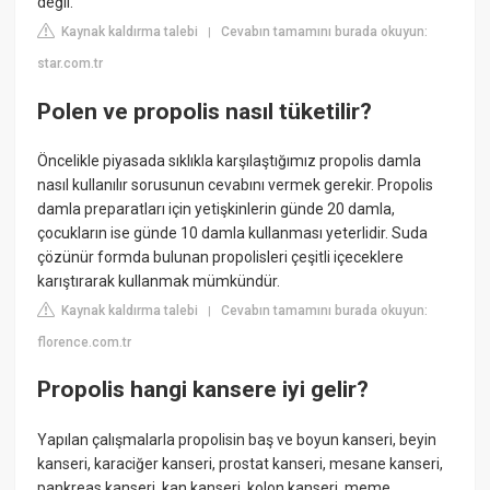
değil.
Kaynak kaldırma talebi
Cevabın tamamını burada okuyun:
|
star.com.tr
Polen ve propolis nasıl tüketilir?
Öncelikle piyasada sıklıkla karşılaştığımız propolis damla
nasıl kullanılır sorusunun cevabını vermek gerekir. Propolis
damla preparatları için yetişkinlerin günde 20 damla,
çocukların ise günde 10 damla kullanması yeterlidir. Suda
çözünür formda bulunan propolisleri çeşitli içeceklere
karıştırarak kullanmak mümkündür.
Kaynak kaldırma talebi
Cevabın tamamını burada okuyun:
|
florence.com.tr
Propolis hangi kansere iyi gelir?
Yapılan çalışmalarla propolisin baş ve boyun kanseri, beyin
kanseri, karaciğer kanseri, prostat kanseri, mesane kanseri,
pankreas kanseri, kan kanseri, kolon kanseri, meme