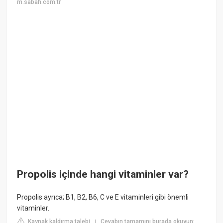
m.sabah.com.tr
Propolis içinde hangi vitaminler var?
Propolis ayrıca; B1, B2, B6, C ve E vitaminleri gibi önemli
vitaminler.
Kaynak kaldırma talebi
Cevabın tamamını burada okuyun:
|