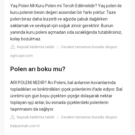
Yaş Polen Mi Kuru Polen mi Tercih Edilmelidir? Yaş polen ile
kuru polenin besin değeri acısından bir farkı yoktur. Taze
polen biraz daha lezzetli ve ağızda çabuk dağılırken
saklamak ve sevkiyat için soğuk zincir gerektirir. Bunun
yanında kuru poleni açmadan oda sıcaklığında tutabilirsiniz,
kolay bozulmaz.
Kaynak kaldırma talebi
Cevabın tamamını burada okuyun:
|
egricayir.com
Polen arı boku mu?
ARI POLENİ NEDİR? Arı Poleni, bal arılarının kovanlarında
topladıkları ve biriktirdikleri çiçek polenlerini ifade ediyor. Bal
üretimi için gün boyu çiçekten çiçeğe dolaşarak nektar
toplayan işçi arılar, bu esnada çiçeklerdeki polenlerin
taşınmasını da sağlıyor.
Kaynak kaldırma talebi
Cevabın tamamını burada okuyun:
|
balparmak.com.tr