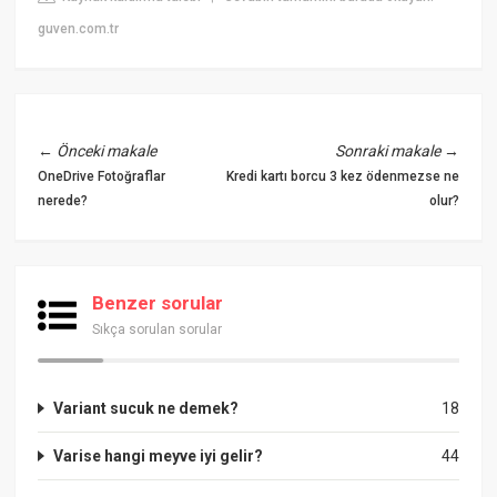
guven.com.tr
←
Önceki makale
Sonraki makale
→
OneDrive Fotoğraflar
Kredi kartı borcu 3 kez ödenmezse ne
nerede?
olur?
Benzer sorular
Sıkça sorulan sorular
Variant sucuk ne demek?
18
Varise hangi meyve iyi gelir?
44