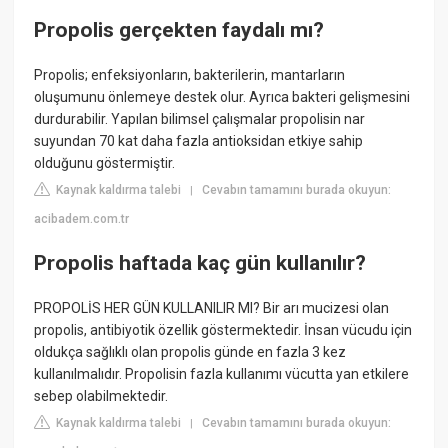
Propolis gerçekten faydalı mı?
Propolis; enfeksiyonların, bakterilerin, mantarların
oluşumunu önlemeye destek olur. Ayrıca bakteri gelişmesini
durdurabilir. Yapılan bilimsel çalışmalar propolisin nar
suyundan 70 kat daha fazla antioksidan etkiye sahip
olduğunu göstermiştir.
Kaynak kaldırma talebi
Cevabın tamamını burada okuyun:
|
acibadem.com.tr
Propolis haftada kaç gün kullanılır?
PROPOLİS HER GÜN KULLANILIR MI? Bir arı mucizesi olan
propolis, antibiyotik özellik göstermektedir. İnsan vücudu için
oldukça sağlıklı olan propolis günde en fazla 3 kez
kullanılmalıdır. Propolisin fazla kullanımı vücutta yan etkilere
sebep olabilmektedir.
Kaynak kaldırma talebi
Cevabın tamamını burada okuyun:
|