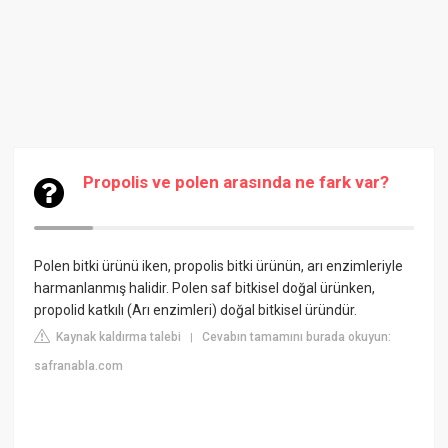
Propolis ve polen arasında ne fark var?
Polen bitki ürünü iken, propolis bitki ürünün, arı enzimleriyle
harmanlanmış halidir. Polen saf bitkisel doğal ürünken,
propolid katkılı (Arı enzimleri) doğal bitkisel üründür.
Kaynak kaldırma talebi
Cevabın tamamını burada okuyun:
|
safranabla.com