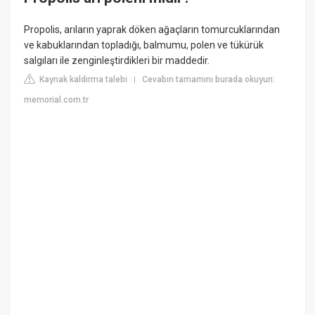
Propolis, arıların yaprak döken ağaçların tomurcuklarından
ve kabuklarından topladığı, balmumu, polen ve tükürük
salgıları ile zenginleştirdikleri bir maddedir.
Kaynak kaldırma talebi
Cevabın tamamını burada okuyun:
|
memorial.com.tr