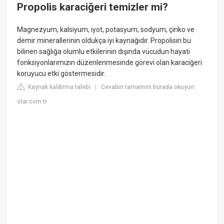
Propolis karaciğeri temizler mi?
Magnezyum, kalsiyum, iyot, potasyum, sodyum, çinko ve
demir minerallerinin oldukça iyi kaynağıdır. Propolisin bu
bilinen sağlığa olumlu etkilerinin dışında vücudun hayati
fonksiyonlarımızın düzenlenmesinde görevi olan karaciğeri
koruyucu etki göstermesidir.
Kaynak kaldırma talebi
Cevabın tamamını burada okuyun:
|
star.com.tr