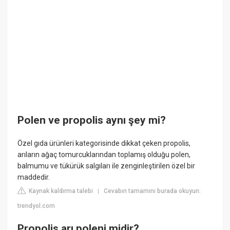
Polen ve propolis aynı şey mi?
Özel gıda ürünleri kategorisinde dikkat çeken propolis,
arıların ağaç tomurcuklarından toplamış olduğu polen,
balmumu ve tükürük salgıları ile zenginleştirilen özel bir
maddedir.
Kaynak kaldırma talebi
Cevabın tamamını burada okuyun:
|
trendyol.com
Propolis arı poleni midir?