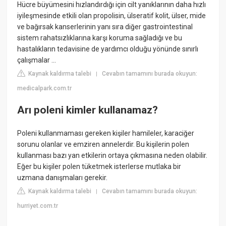
Hücre büyümesini hızlandırdığı için cilt yanıklarının daha hızlı
iyileşmesinde etkili olan propolisin, ülseratif kolit, ülser, mide
ve bağırsak kanserlerinin yanı sıra diğer gastrointestinal
sistem rahatsızlıklarına karşı koruma sağladığı ve bu
hastalıkların tedavisine de yardımcı olduğu yönünde sınırlı
çalışmalar ...
Kaynak kaldırma talebi
Cevabın tamamını burada okuyun:
|
medicalpark.com.tr
Arı poleni kimler kullanamaz?
Poleni kullanmaması gereken kişiler hamileler, karaciğer
sorunu olanlar ve emziren annelerdir. Bu kişilerin polen
kullanması bazı yan etkilerin ortaya çıkmasına neden olabilir.
Eğer bu kişiler polen tüketmek isterlerse mutlaka bir
uzmana danışmaları gerekir.
Kaynak kaldırma talebi
Cevabın tamamını burada okuyun:
|
hurriyet.com.tr