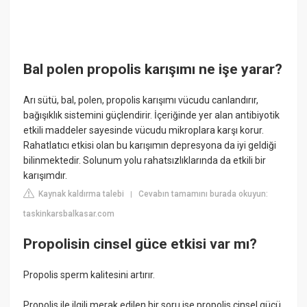
Bal polen propolis karışımı ne işe yarar?
Arı sütü, bal, polen, propolis karışımı vücudu canlandırır,
bağışıklık sistemini güçlendirir. İçeriğinde yer alan antibiyotik
etkili maddeler sayesinde vücudu mikroplara karşı korur.
Rahatlatıcı etkisi olan bu karışımın depresyona da iyi geldiği
bilinmektedir. Solunum yolu rahatsızlıklarında da etkili bir
karışımdır.
Kaynak kaldırma talebi
Cevabın tamamını burada okuyun:
|
taskinkarsbalkasar.com
Propolisin cinsel güce etkisi var mı?
Propolis sperm kalitesini artırır.
Propolis ile ilgili merak edilen bir soru ise propolis cinsel gücü