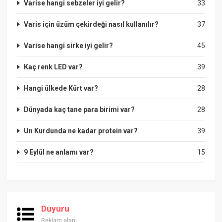
Varise hangi sebzeler iyi gelir?
33
Varis için üzüm çekirdeği nasıl kullanılır?
37
Varise hangi sirke iyi gelir?
45
Kaç renk LED var?
39
Hangi ülkede Kürt var?
28
Dünyada kaç tane para birimi var?
28
Un Kurdunda ne kadar protein var?
39
9 Eylül ne anlamı var?
15
Duyuru
Reklam alanı