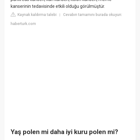
kanserinin tedavisinde etkili olduğu görülmüştür.
Kaynak kaldırma talebi
Cevabın tamamını burada okuyun:
|
haberturk.com
Yaş polen mi daha iyi kuru polen mi?