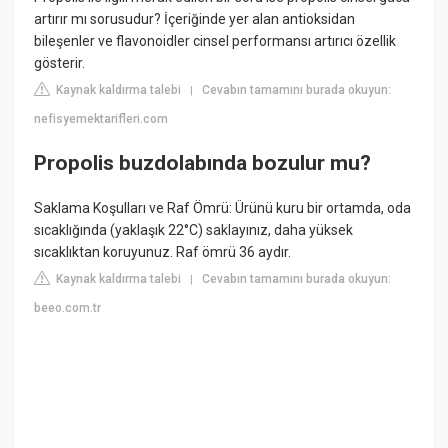
artırır mı sorusudur? İçeriğinde yer alan antioksidan
bileşenler ve flavonoidler cinsel performansı artırıcı özellik
gösterir.
Kaynak kaldırma talebi
Cevabın tamamını burada okuyun:
|
nefisyemektarifleri.com
Propolis buzdolabında bozulur mu?
Saklama Koşulları ve Raf Ömrü: Ürünü kuru bir ortamda, oda
sıcaklığında (yaklaşık 22°C) saklayınız, daha yüksek
sıcaklıktan koruyunuz. Raf ömrü 36 aydır.
Kaynak kaldırma talebi
Cevabın tamamını burada okuyun:
|
beeo.com.tr