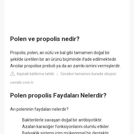
Polen ve propolis nedir?
Propolis; polen, arı sütü ve bal gibi tamamen doğal bir
şekilde üretilen bir arı ürünü biçiminde ifade edilmektedir.
Arıcılar propolise preboli ya da arı zamkı ismini vermişlerdir.
Kaynak kaldırma talebi
Cevabın tamamını burada okuyun:
|
cerrahi.com.tr
Polen propolis Faydaları Nelerdir?
Arı poleninin faydaları nelerdir?
Bakterilerle savaşan doğal bir antibiyotiktir.
Azalan karaciğer fonksiyonlarını olumlu etkiler.
Bağışıklık sistemi içim mükemmel bir destektir.