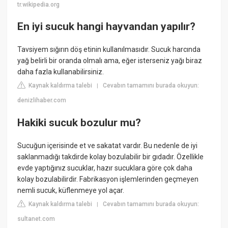
tr.wikipedia.org
En iyi sucuk hangi hayvandan yapılır?
Tavsiyem sığırın döş etinin kullanılmasıdır. Sucuk harcında
yağ belirli bir oranda olmalı ama, eğer isterseniz yağı biraz
daha fazla kullanabilirsiniz.
Kaynak kaldırma talebi
Cevabın tamamını burada okuyun:
|
denizlihaber.com
Hakiki sucuk bozulur mu?
Sucuğun içerisinde et ve sakatat vardır. Bu nedenle de iyi
saklanmadığı takdirde kolay bozulabilir bir gıdadır. Özellikle
evde yaptığınız sucuklar, hazır sucuklara göre çok daha
kolay bozulabilirdir. Fabrikasyon işlemlerinden geçmeyen
nemli sucuk, küflenmeye yol açar.
Kaynak kaldırma talebi
Cevabın tamamını burada okuyun:
|
sultanet.com