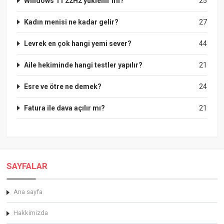
Windows 11 22H2 yüklenir mi?
25
Kadın menisi ne kadar gelir?
27
Levrek en çok hangi yemi sever?
44
Aile hekiminde hangi testler yapılır?
21
Esre ve ötre ne demek?
24
Fatura ile dava açılır mı?
21
SAYFALAR
Ana sayfa
Hakkimizda