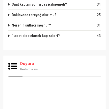
Saat kaçtan sonra çay içilmemeli?
34
Baklavada tereyağ olur mu?
25
Nerenin sütlacı meşhur?
31
1 adet pide ekmek kaç kalori?
43
Duyuru
Reklam alanı