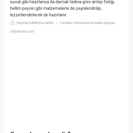
sucuk gibi hazırlansa da damak tadına göre antep fıstığı,
hellim peyniri gibi malzemelerle de çeşnilendirilip,
lezzetlendirilerek de hazırlanır.
Kaynak kaldırma talebi
Cevabın tamamını burada okuyun:
|
afyoresel.com