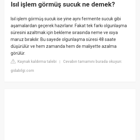
Isıl işlem görmüş sucuk ne demek?
Isıl işlem görmüş sucuk ise yine aynı fermente sucuk gibi
aşamalardan geçerek hazırlanır. Fakat tek farkı olgunlaşma
süresini azaltmak için bekleme sırasında neme ve ısıya
maruz bırakılır. Bu sayede olgunlaşma süresi 48 saate
düşürülür ve hem zamanda hem de maliyette azalma
görülür.
Kaynak kaldırma talebi
Cevabın tamamını burada okuyun:
|
gidabilgi.com