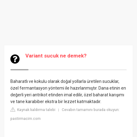
Variant sucuk ne demek?
Baharatlı ve kokulu olarak doğal yollarla üretilen sucuklar,
özel fermantasyon yöntemi ile hazırlanmıştır. Dana etinin en
değerli yeri antrikot etinden imal edilir, özel baharat karışımı
ve tane karabiber ekstra bir lezzet katmaktadır.
Kaynak kaldırma talebi
Cevabın tamamını burada okuyun:
|
pastirmacim.com