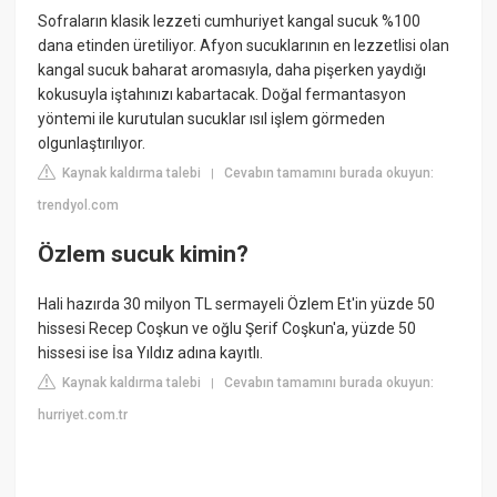
Sofraların klasik lezzeti cumhuriyet kangal sucuk %100
dana etinden üretiliyor. Afyon sucuklarının en lezzetlisi olan
kangal sucuk baharat aromasıyla, daha pişerken yaydığı
kokusuyla iştahınızı kabartacak. Doğal fermantasyon
yöntemi ile kurutulan sucuklar ısıl işlem görmeden
olgunlaştırılıyor.
Kaynak kaldırma talebi
Cevabın tamamını burada okuyun:
|
trendyol.com
Özlem sucuk kimin?
Hali hazırda 30 milyon TL sermayeli Özlem Et'in yüzde 50
hissesi Recep Coşkun ve oğlu Şerif Coşkun'a, yüzde 50
hissesi ise İsa Yıldız adına kayıtlı.
Kaynak kaldırma talebi
Cevabın tamamını burada okuyun:
|
hurriyet.com.tr