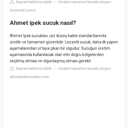
Kaynak kaldırma talebi
Cevabın tamamını burada okuyun:
|
memorial.com.tr
Ahmet ipek sucuk nasıl?
Ahmet İpek sucukları, üst düzey kalite standartlarında
üretilir ve tamamen güvenlidir. Lezzetli sucuk, daha ilk yapım
aşamalarından ortaya çıkan bir olgudur. Sucuğun üretim
aşamasında kullanılacak olan etin doğru bölgelerden
seçilmiş olması ve olgunlaşmış olması gerekir.
Kaynak kaldırma talebi
Cevabın tamamını burada okuyun:
|
ahmetipeksucuklari.com