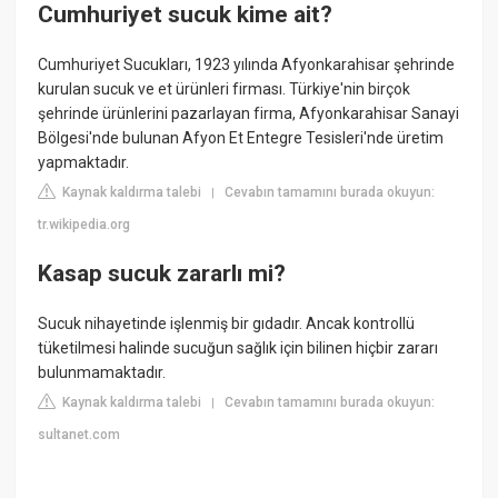
Cumhuriyet sucuk kime ait?
Cumhuriyet Sucukları, 1923 yılında Afyonkarahisar şehrinde
kurulan sucuk ve et ürünleri firması. Türkiye'nin birçok
şehrinde ürünlerini pazarlayan firma, Afyonkarahisar Sanayi
Bölgesi'nde bulunan Afyon Et Entegre Tesisleri'nde üretim
yapmaktadır.
Kaynak kaldırma talebi
Cevabın tamamını burada okuyun:
|
tr.wikipedia.org
Kasap sucuk zararlı mi?
Sucuk nihayetinde işlenmiş bir gıdadır. Ancak kontrollü
tüketilmesi halinde sucuğun sağlık için bilinen hiçbir zararı
bulunmamaktadır.
Kaynak kaldırma talebi
Cevabın tamamını burada okuyun:
|
sultanet.com