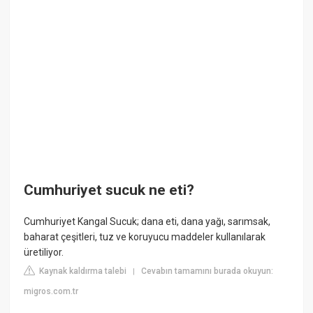
Cumhuriyet sucuk ne eti?
Cumhuriyet Kangal Sucuk; dana eti, dana yağı, sarımsak,
baharat çeşitleri, tuz ve koruyucu maddeler kullanılarak
üretiliyor.
Kaynak kaldırma talebi
Cevabın tamamını burada okuyun:
|
migros.com.tr