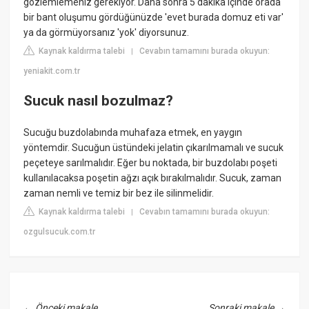
gözlemlemeniz gerekiyor. Daha sonra 5 dakika içinde orada
bir bant oluşumu gördüğünüzde 'evet burada domuz eti var'
ya da görmüyorsanız 'yok' diyorsunuz.
Kaynak kaldırma talebi
Cevabın tamamını burada okuyun:
|
yeniakit.com.tr
Sucuk nasıl bozulmaz?
Sucuğu buzdolabında muhafaza etmek, en yaygın
yöntemdir. Sucuğun üstündeki jelatin çıkarılmamalı ve sucuk
peçeteye sarılmalıdır. Eğer bu noktada, bir buzdolabı poşeti
kullanılacaksa poşetin ağzı açık bırakılmalıdır. Sucuk, zaman
zaman nemli ve temiz bir bez ile silinmelidir.
Kaynak kaldırma talebi
Cevabın tamamını burada okuyun:
|
ozgulsucuk.com.tr
←
Önceki makale
Sonraki makale
→