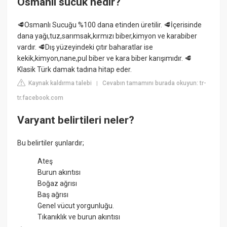
Osmanlı sucuk nedir?
🥩Osmanlı Sucuğu %100 dana etinden üretilir. 🥩İçerisinde
dana yağı,tuz,sarımsak,kırmızı biber,kimyon ve karabiber
vardır. 🥩Dış yüzeyindeki çıtır baharatlar ise
kekik,kimyon,nane,pul biber ve kara biber karışımıdır. 🥩
Klasik Türk damak tadına hitap eder.
Kaynak kaldırma talebi
Cevabın tamamını burada okuyun: tr-
|
tr.facebook.com
Varyant belirtileri neler?
Bu belirtiler şunlardır;
Ateş
Burun akıntısı
Boğaz ağrısı
Baş ağrısı
Genel vücut yorgunluğu.
Tıkanıklık ve burun akıntısı