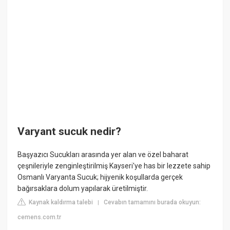
Varyant sucuk nedir?
Başyazıcı Sucukları arasında yer alan ve özel baharat
çeşnileriyle zenginleştirilmiş Kayseri'ye has bir lezzete sahip
Osmanlı Varyanta Sucuk; hijyenik koşullarda gerçek
bağırsaklara dolum yapılarak üretilmiştir.
Kaynak kaldırma talebi
Cevabın tamamını burada okuyun:
|
cemens.com.tr