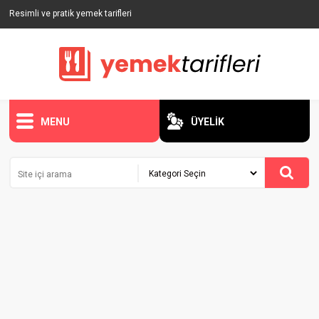
Resimli ve pratik yemek tarifleri
MENU
ÜYELİK