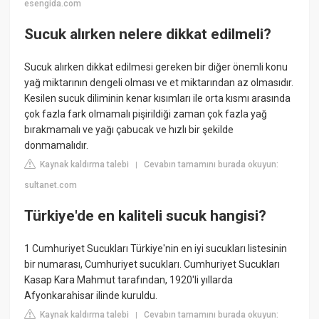
esengida.com
Sucuk alırken nelere dikkat edilmeli?
Sucuk alırken dikkat edilmesi gereken bir diğer önemli konu
yağ miktarının dengeli olması ve et miktarından az olmasıdır.
Kesilen sucuk diliminin kenar kısımları ile orta kısmı arasında
çok fazla fark olmamalı pişirildiği zaman çok fazla yağ
bırakmamalı ve yağı çabucak ve hızlı bir şekilde
donmamalıdır.
Kaynak kaldırma talebi
Cevabın tamamını burada okuyun:
|
sultanet.com
Türkiye'de en kaliteli sucuk hangisi?
1 Cumhuriyet Sucukları Türkiye'nin en iyi sucukları listesinin
bir numarası, Cumhuriyet sucukları. Cumhuriyet Sucukları
Kasap Kara Mahmut tarafından, 1920'li yıllarda
Afyonkarahisar ilinde kuruldu.
Kaynak kaldırma talebi
Cevabın tamamını burada okuyun:
|