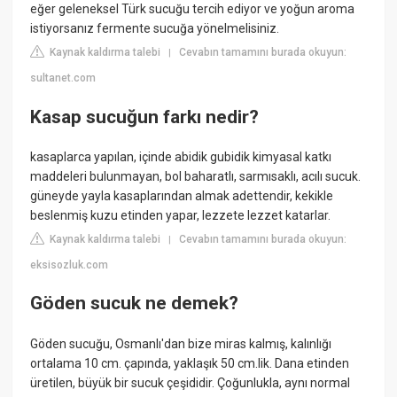
eğer geleneksel Türk sucuğu tercih ediyor ve yoğun aroma
istiyorsanız fermente sucuğa yönelmelisiniz.
Kaynak kaldırma talebi
Cevabın tamamını burada okuyun:
|
sultanet.com
Kasap sucuğun farkı nedir?
kasaplarca yapılan, içinde abidik gubidik kimyasal katkı
maddeleri bulunmayan, bol baharatlı, sarmısaklı, acılı sucuk.
güneyde yayla kasaplarından almak adettendir, kekikle
beslenmiş kuzu etinden yapar, lezzete lezzet katarlar.
Kaynak kaldırma talebi
Cevabın tamamını burada okuyun:
|
eksisozluk.com
Göden sucuk ne demek?
Göden sucuğu, Osmanlı'dan bize miras kalmış, kalınlığı
ortalama 10 cm. çapında, yaklaşık 50 cm.lik. Dana etinden
üretilen, büyük bir sucuk çeşididir. Çoğunlukla, aynı normal