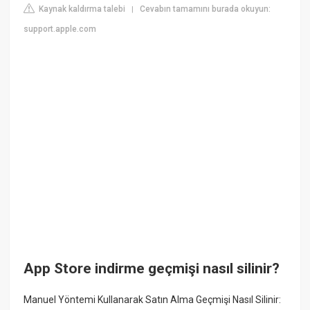
Kaynak kaldırma talebi
Cevabın tamamını burada okuyun:
|
support.apple.com
App Store indirme geçmişi nasıl silinir?
Manuel Yöntemi Kullanarak Satın Alma Geçmişi Nasıl Silinir: