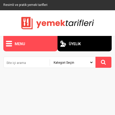
Resimli ve pratik yemek tarifleri
MENU
ÜYELİK