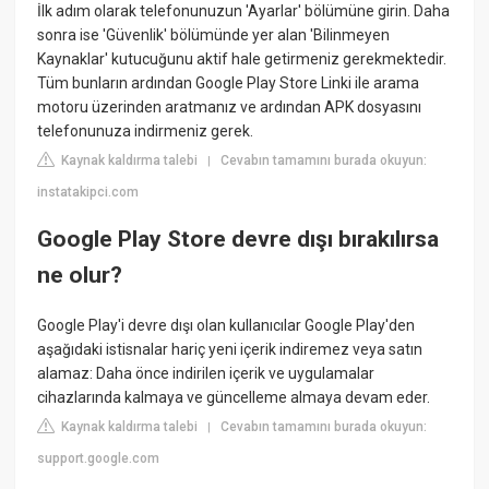
İlk adım olarak telefonunuzun 'Ayarlar' bölümüne girin. Daha
sonra ise 'Güvenlik' bölümünde yer alan 'Bilinmeyen
Kaynaklar' kutucuğunu aktif hale getirmeniz gerekmektedir.
Tüm bunların ardından Google Play Store Linki ile arama
motoru üzerinden aratmanız ve ardından APK dosyasını
telefonunuza indirmeniz gerek.
Kaynak kaldırma talebi
Cevabın tamamını burada okuyun:
|
instatakipci.com
Google Play Store devre dışı bırakılırsa
ne olur?
Google Play'i devre dışı olan kullanıcılar Google Play'den
aşağıdaki istisnalar hariç yeni içerik indiremez veya satın
alamaz: Daha önce indirilen içerik ve uygulamalar
cihazlarında kalmaya ve güncelleme almaya devam eder.
Kaynak kaldırma talebi
Cevabın tamamını burada okuyun:
|
support.google.com