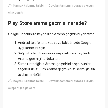
Kaynak kaldırma talebi
Cevabın tamamını burada okuyun:
|
chip.com.tr
Play Store arama gecmisi nerede?
Google Hesabınıza kaydedilen Arama geçmişini yönetme
Android telefonunuzda veya tabletinizde Google
uygulamasını açın.
Sağ üstte Profil resminiz veya adınızın baş harfi.
Arama geçmişi'ne dokunun.
Silmek istediğiniz Arama geçmişini seçin. Şunları
seçebilirsiniz: Tüm Arama geçmişiniz: Geçmişinizin
üst kısmındaSil.
Kaynak kaldırma talebi
Cevabın tamamını burada okuyun:
|
support.google.com