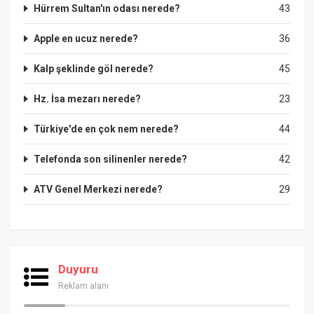
Hürrem Sultan'ın odası nerede?
43
Apple en ucuz nerede?
36
Kalp şeklinde göl nerede?
45
Hz. İsa mezarı nerede?
23
Türkiye'de en çok nem nerede?
44
Telefonda son silinenler nerede?
42
ATV Genel Merkezi nerede?
29
Duyuru
Reklam alanı