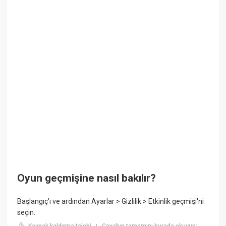
Oyun geçmişine nasıl bakılır?
Başlangıç'ı ve ardından Ayarlar > Gizlilik > Etkinlik geçmişi'ni
seçin.
Kaynak kaldırma talebi
Cevabın tamamını burada okuyun: