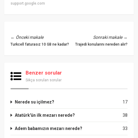
support.google.com
←
Önceki makale
Sonraki makale
→
Turkcell faturasız 10 GB ne kadar?
Trajedi konularını nereden alır?
Benzer sorular
Sıkça sorulan sorular
Nerede su içilmez?
17
Atatürk'ün ilk mezarı nerede?
38
Adem babamızın mezarı nerede?
33