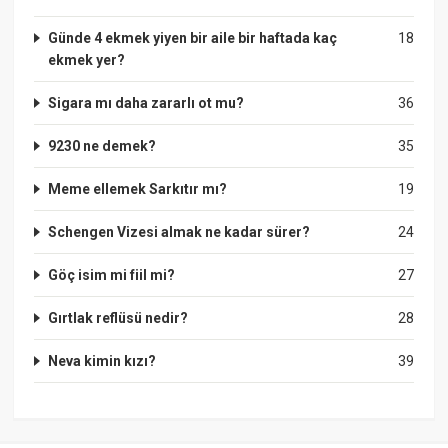
Günde 4 ekmek yiyen bir aile bir haftada kaç
18
ekmek yer?
Sigara mı daha zararlı ot mu?
36
9230 ne demek?
35
Meme ellemek Sarkıtır mı?
19
Schengen Vizesi almak ne kadar sürer?
24
Göç isim mi fiil mi?
27
Gırtlak reflüsü nedir?
28
Neva kimin kızı?
39