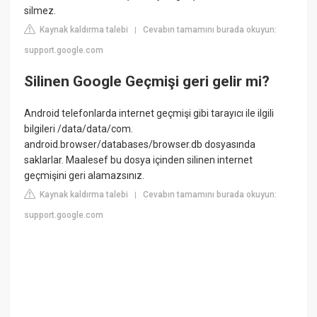
silmez.
Kaynak kaldırma talebi
Cevabın tamamını burada okuyun:
|
support.google.com
Silinen Google Geçmişi geri gelir mi?
Android telefonlarda internet geçmişi gibi tarayıcı ile ilgili
bilgileri /data/data/com.
android.browser/databases/browser.db dosyasında
saklarlar. Maalesef bu dosya içinden silinen internet
geçmişini geri alamazsınız.
Kaynak kaldırma talebi
Cevabın tamamını burada okuyun:
|
support.google.com