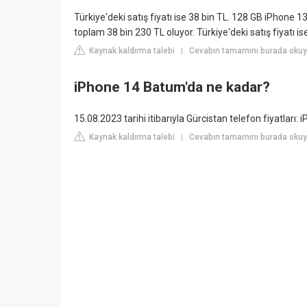
Türkiye'deki satış fiyatı ise 38 bin TL. 128 GB iPhone 13'
toplam 38 bin 230 TL oluyor. Türkiye'deki satış fiyatı ise 
Kaynak kaldırma talebi
Cevabın tamamını burada oku
|
iPhone 14 Batum'da ne kadar?
15.08.2023 tarihi itibarıyla Gürcistan telefon fiyatları
Kaynak kaldırma talebi
Cevabın tamamını burada okuy
|