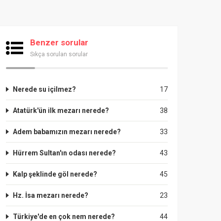
Benzer sorular
Sıkça sorulan sorular
Nerede su içilmez?
17
Atatürk'ün ilk mezarı nerede?
38
Adem babamızın mezarı nerede?
33
Hürrem Sultan'ın odası nerede?
43
Kalp şeklinde göl nerede?
45
Hz. İsa mezarı nerede?
23
Türkiye'de en çok nem nerede?
44