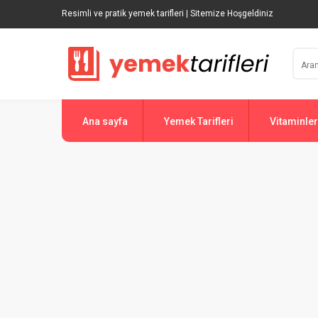
Resimli ve pratik yemek tarifleri | Sitemize Hoşgeldiniz
Ana sayfa
Yemek Tarifleri
Vitaminler