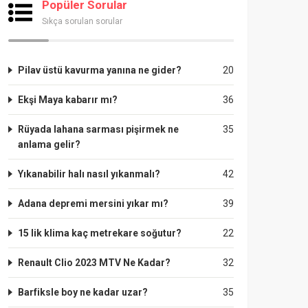
Popüler Sorular
Sıkça sorulan sorular
Pilav üstü kavurma yanına ne gider?
20
Ekşi Maya kabarır mı?
36
Rüyada lahana sarması pişirmek ne
35
anlama gelir?
Yıkanabilir halı nasıl yıkanmalı?
42
Adana depremi mersini yıkar mı?
39
15 lik klima kaç metrekare soğutur?
22
Renault Clio 2023 MTV Ne Kadar?
32
Barfiksle boy ne kadar uzar?
35