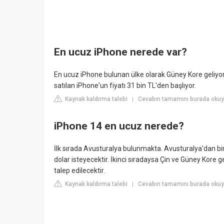
En ucuz iPhone nerede var?
En ucuz iPhone bulunan ülke olarak Güney Kore geliyor, o
satılan iPhone'un fiyatı 31 bin TL'den başlıyor.
Kaynak kaldırma talebi
Cevabın tamamını burada okuy
|
iPhone 14 en ucuz nerede?
İlk sırada Avusturalya bulunmakta. Avusturalya'dan bi
dolar isteyecektir. İkinci sıradaysa Çin ve Güney Kore g
talep edilecektir.
Kaynak kaldırma talebi
Cevabın tamamını burada okuyu
|