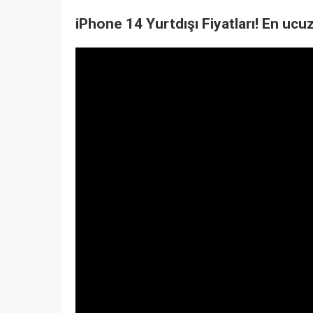
iPhone 14 Yurtdışı Fiyatları! En uc