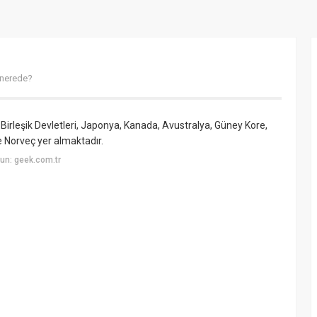
 nerede?
 Birleşik Devletleri, Japonya, Kanada, Avustralya, Güney Kore,
e Norveç yer almaktadır.
un: geek.com.tr