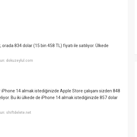
rada 834 dolar (15 bin 458 TL) fiyatı ile satılıyor. Ülkede
un: dokuzeylul.com
r iPhone 14 almak istediğinizde Apple Store çalışanı sizden 848
eliyor. Bu iki ülkede de iPhone 14 almak istediğinizde 857 dolar
n: shiftdelete.net