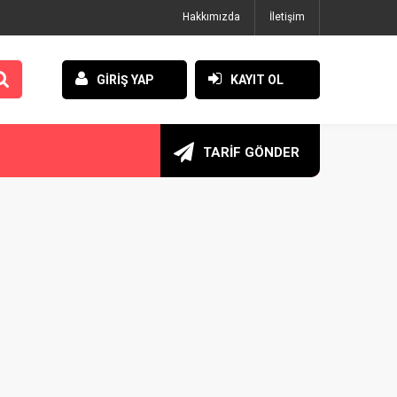
Hakkımızda
İletişim
GİRİŞ YAP
KAYIT OL
TARİF GÖNDER