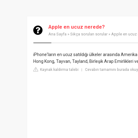
Apple en ucuz nerede?
Ana Sayfa
»
Sıkça sorulan sorular
» Apple en ucuz
iPhone'ların en ucuz satıldığı ülkeler arasında Amerika
Hong Kong, Tayvan, Tayland, Birleşik Arap Emirlikleri v
Kaynak kaldırma talebi
Cevabın tamamını burada okuy
|