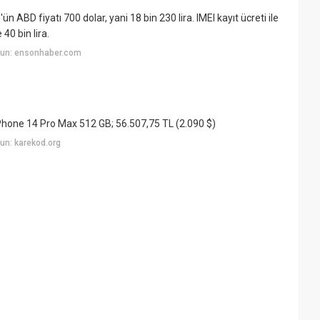
ün ABD fiyatı 700 dolar, yani 18 bin 230 lira. IMEI kayıt ücreti ile
40 bin lira.
yun: ensonhaber.com
: iPhone 14 Pro Max 512 GB; 56.507,75 TL (2.090 $)
un: karekod.org