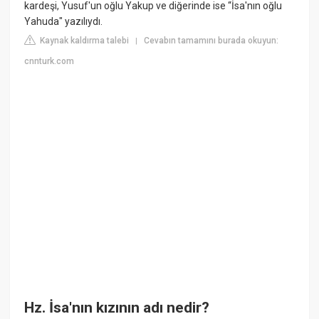
kardeşi, Yusuf'un oğlu Yakup ve diğerinde ise “İsa'nın oğlu
Yahuda" yazılıydı.
Kaynak kaldırma talebi
Cevabın tamamını burada okuyun:
|
cnnturk.com
Hz. İsa'nın kızının adı nedir?