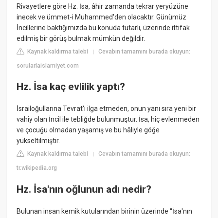
Rivayetlere göre Hz. İsa, âhir zamanda tekrar yeryüzüne
inecek ve ümmet-i Muhammed'den olacaktır. Günümüz
İncillerine baktığımızda bu konuda tutarlı, üzerinde ittifak
edilmiş bir görüş bulmak mümkün değildir.
Kaynak kaldırma talebi
Cevabın tamamını burada okuyun:
|
sorularlaislamiyet.com
Hz. İsa kaç evlilik yaptı?
İsrailoğullarına Tevrat'ı ilga etmeden, onun yanı sıra yeni bir
vahiy olan İncil ile tebliğde bulunmuştur. İsa, hiç evlenmeden
ve çocuğu olmadan yaşamış ve bu hâliyle göğe
yükseltilmiştir.
Kaynak kaldırma talebi
Cevabın tamamını burada okuyun:
|
tr.wikipedia.org
Hz. İsa'nın oğlunun adı nedir?
Bulunan insan kemik kutularından birinin üzerinde “İsa'nın