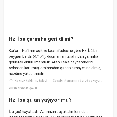
Hz. İsa çarmıha gerildi mi?
Kur'an-ı Kerîm'in açık ve kesin ifadesine göre Hz. Îsâ bir
peygamberdir (4/171), düşmanları tarafından çarmıha
gerilerek öldürülmemiştir. Allah Teâlâ peygamberini
onlardan korumuş, aralarından çıkarıp himayesine almış,
nezdine yükseltmiştir.
Kaynak kaldırma talebi
Cevabın tamamını burada okuyun:
|
kuran.diyanet.gov.tr
Hz. İsa şu an yaşıyor mu?
İsa (as) hayattadır. Asrımızın büyük âlimlerinden