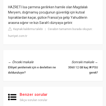
HAZRETİ İsa çarmına gerilirken hamile olan Magdalalı
Meryem, doğmamış çocuğunun güvenliği için kutsal
topraklardan kaçar, gizlice Fransa'ya gelip Yahudilerin
arasına sığınır ve kızı Sarah'ı dünyaya getirir.
Kaynak kaldırma talebi
Cevabın tamamını burada okuyun:
|
hurriyet.com.tr
←
Önceki makale
Sonraki makale
→
Ehliyet yenilemek için e devletten ne
3060 12 GB kaç W PSU
dolduruluyor?
gerek?
Benzer sorular
Sıkça sorulan sorular