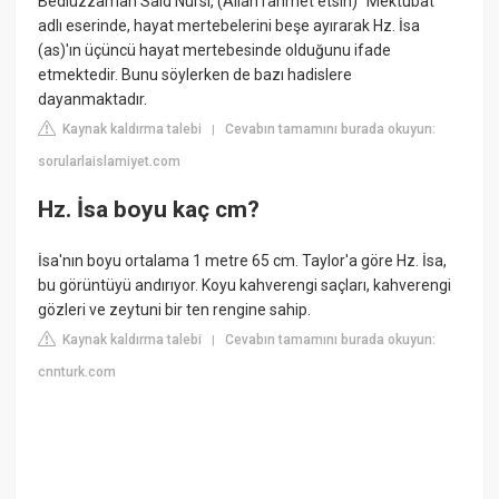
Bediüzzaman Said Nursi, (Allah rahmet etsin) "Mektubat"
adlı eserinde, hayat mertebelerini beşe ayırarak Hz. İsa
(as)'ın üçüncü hayat mertebesinde olduğunu ifade
etmektedir. Bunu söylerken de bazı hadislere
dayanmaktadır.
Kaynak kaldırma talebi
Cevabın tamamını burada okuyun:
|
sorularlaislamiyet.com
Hz. İsa boyu kaç cm?
İsa'nın boyu ortalama 1 metre 65 cm. Taylor'a göre Hz. İsa,
bu görüntüyü andırıyor. Koyu kahverengi saçları, kahverengi
gözleri ve zeytuni bir ten rengine sahip.
Kaynak kaldırma talebi
Cevabın tamamını burada okuyun:
|
cnnturk.com