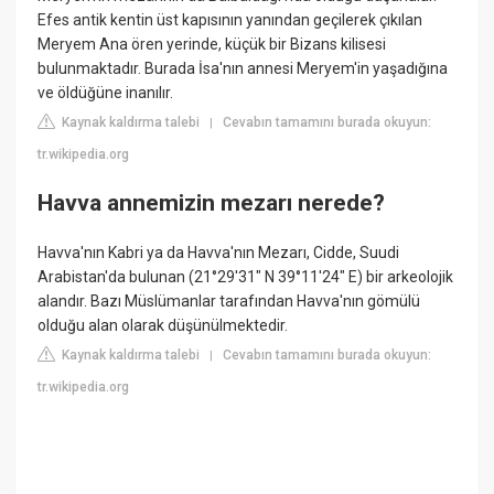
Efes antik kentin üst kapısının yanından geçilerek çıkılan
Meryem Ana ören yerinde, küçük bir Bizans kilisesi
bulunmaktadır. Burada İsa'nın annesi Meryem'in yaşadığına
ve öldüğüne inanılır.
Kaynak kaldırma talebi
Cevabın tamamını burada okuyun:
|
tr.wikipedia.org
Havva annemizin mezarı nerede?
Havva'nın Kabri ya da Havva'nın Mezarı, Cidde, Suudi
Arabistan'da bulunan (21°29'31" N 39°11'24" E) bir arkeolojik
alandır. Bazı Müslümanlar tarafından Havva'nın gömülü
olduğu alan olarak düşünülmektedir.
Kaynak kaldırma talebi
Cevabın tamamını burada okuyun:
|
tr.wikipedia.org