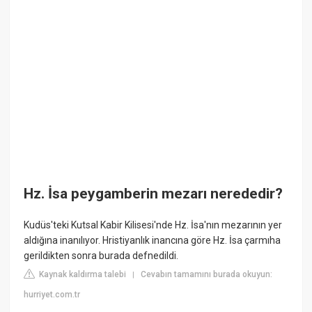
Hz. İsa peygamberin mezarı nerededir?
Kudüs'teki Kutsal Kabir Kilisesi'nde Hz. İsa'nın mezarının yer
aldığına inanılıyor. Hristiyanlık inancına göre Hz. İsa çarmıha
gerildikten sonra burada defnedildi.
Kaynak kaldırma talebi
Cevabın tamamını burada okuyun:
|
hurriyet.com.tr