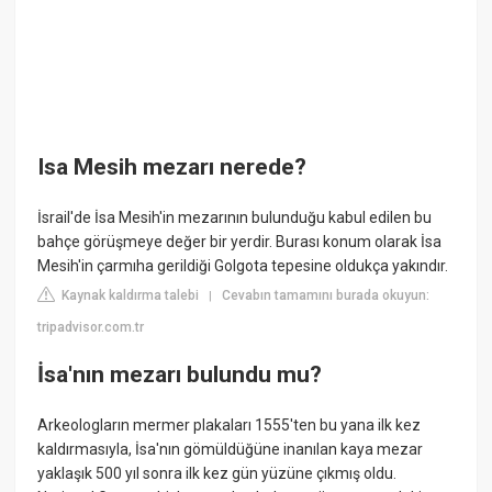
Isa Mesih mezarı nerede?
İsrail'de İsa Mesih'in mezarının bulunduğu kabul edilen bu
bahçe görüşmeye değer bir yerdir. Burası konum olarak İsa
Mesih'in çarmıha gerildiği Golgota tepesine oldukça yakındır.
Kaynak kaldırma talebi
Cevabın tamamını burada okuyun:
|
tripadvisor.com.tr
İsa'nın mezarı bulundu mu?
Arkeologların mermer plakaları 1555'ten bu yana ilk kez
kaldırmasıyla, İsa'nın gömüldüğüne inanılan kaya mezar
yaklaşık 500 yıl sonra ilk kez gün yüzüne çıkmış oldu.