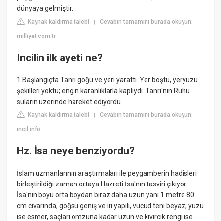
dünyaya gelmiştir.
Kaynak kaldırma talebi
Cevabın tamamını burada okuyun:
|
milliyet.com.tr
Incilin ilk ayeti ne?
1 Başlangıçta Tanrı göğü ve yeri yarattı. Yer boştu, yeryüzü
şekilleri yoktu; engin karanlıklarla kaplıydı. Tanrı'nın Ruhu
suların üzerinde hareket ediyordu.
Kaynak kaldırma talebi
Cevabın tamamını burada okuyun:
|
incil.info
Hz. İsa neye benziyordu?
İslam uzmanlarının araştırmaları ile peygamberin hadisleri
birleştirildiği zaman ortaya Hazreti İsa'nın tasviri çıkıyor.
İsa'nın boyu orta boydan biraz daha uzun yani 1 metre 80
cm civarında, göğsü geniş ve iri yapılı, vücud teni beyaz, yüzü
ise esmer, saçları omzuna kadar uzun ve kıvırcık rengi ise