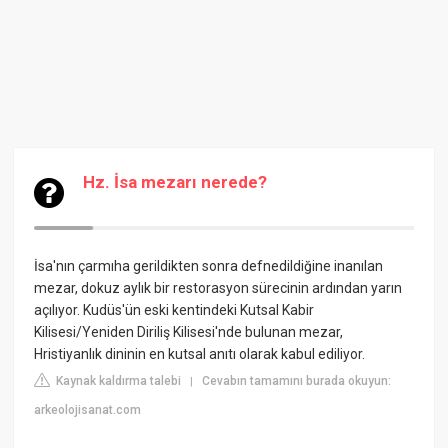
Hz. İsa mezarı nerede?
İsa'nın çarmıha gerildikten sonra defnedildiğine inanılan
mezar, dokuz aylık bir restorasyon sürecinin ardından yarın
açılıyor. Kudüs'ün eski kentindeki Kutsal Kabir
Kilisesi/Yeniden Diriliş Kilisesi'nde bulunan mezar,
Hristiyanlık dininin en kutsal anıtı olarak kabul ediliyor.
Kaynak kaldırma talebi
Cevabın tamamını burada okuyun:
|
arkeolojisanat.com