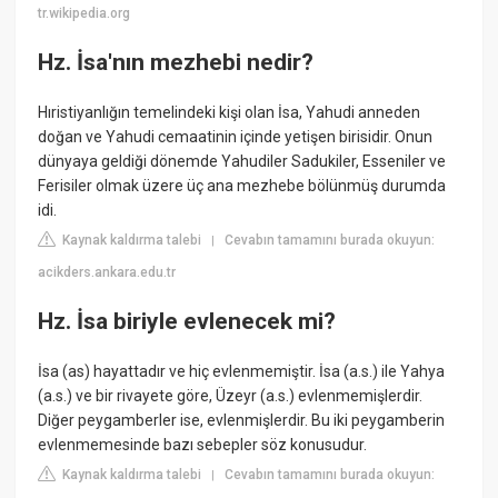
tr.wikipedia.org
Hz. İsa'nın mezhebi nedir?
Hıristiyanlığın temelindeki kişi olan İsa, Yahudi anneden
doğan ve Yahudi cemaatinin içinde yetişen birisidir. Onun
dünyaya geldiği dönemde Yahudiler Sadukiler, Esseniler ve
Ferisiler olmak üzere üç ana mezhebe bölünmüş durumda
idi.
Kaynak kaldırma talebi
Cevabın tamamını burada okuyun:
|
acikders.ankara.edu.tr
Hz. İsa biriyle evlenecek mi?
İsa (as) hayattadır ve hiç evlenmemiştir. İsa (a.s.) ile Yahya
(a.s.) ve bir rivayete göre, Üzeyr (a.s.) evlenmemişlerdir.
Diğer peygamberler ise, evlenmişlerdir. Bu iki peygamberin
evlenmemesinde bazı sebepler söz konusudur.
Kaynak kaldırma talebi
Cevabın tamamını burada okuyun:
|