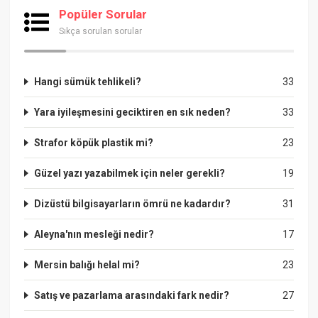
Popüler Sorular
Sıkça sorulan sorular
Hangi sümük tehlikeli?
33
Yara iyileşmesini geciktiren en sık neden?
33
Strafor köpük plastik mi?
23
Güzel yazı yazabilmek için neler gerekli?
19
Dizüstü bilgisayarların ömrü ne kadardır?
31
Aleyna'nın mesleği nedir?
17
Mersin balığı helal mi?
23
Satış ve pazarlama arasındaki fark nedir?
27