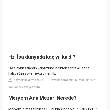
Hz. İsa dünyada kaç yıl kaldı?
İsa aleyhisselamın yeryüzüne indikten sonra 40 sene
kalacağını söylemektedirler. Hz.
Kaynak kaldırma talebi
Cevabın tamamını burada okuyun:
|
sorularlaislamiyet.com
Meryem Ana Mezarı Nerede?
Meryem'in mezarının da Bülbüldağı'nda olduğu düşünülür.