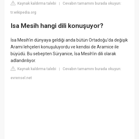
Kaynak kaldırma talebi
Cevabın tamamını burada okuyun:
|
tr.wikipedia.org
Isa Mesih hangi dili konuşuyor?
İsa Mesih'in dünyaya geldiği anda bütün Ortadoğu'da değişik
Arami lehçeleri konuşuluyordu ve kendisi de Aramice ile
büyüdü. Bu sebepten Süryanice, İsa Mesih'in dili olarak
adlandırılıyor.
Kaynak kaldırma talebi
Cevabın tamamını burada okuyun:
|
evrensel.net