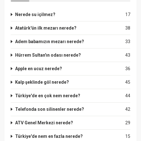
Nerede su içilmez?
17
Atatürk'ün ilk mezarı nerede?
38
Adem babamızın mezarı nerede?
33
Hürrem Sultan'ın odası nerede?
43
Apple en ucuz nerede?
36
Kalp şeklinde göl nerede?
45
Türkiye'de en çok nem nerede?
44
Telefonda son silinenler nerede?
42
ATV Genel Merkezi nerede?
29
Türkiye'de nem en fazla nerede?
15