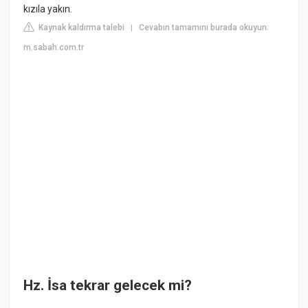
kızıla yakın.
Kaynak kaldırma talebi
Cevabın tamamını burada okuyun:
|
m.sabah.com.tr
Hz. İsa tekrar gelecek mi?