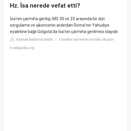
Hz. İsa nerede vefat etti?
İsa'nın çarmıha gerilişi, MS 30 ve 33 arasında bir dizi
sorgulama ve işkencenin ardından Roma'nın Yahudiye
eyaletine bağlı Golgota'da İsa'nın çarmıha gerilmesi olayıdır.
Kaynak kaldırma talebi
Cevabın tamamını burada okuyun:
|
tr.wikipedia.org