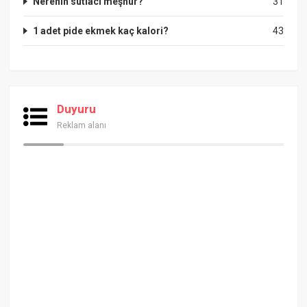
Nerenin sütlacı meşhur?
31
1 adet pide ekmek kaç kalori?
43
Duyuru
Reklam alanı