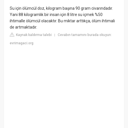
Su için ölümcül doz, kilogram başına 90 gram civarındadır.
Yani 88 kilogramlık bir insan için 8 litre su içmek %50
ihtimalle ölümcül olacaktır. Bu miktar arttıkça, ölüm ihtimali
de artmaktadır.
Kaynak kaldırma talebi
Cevabın tamamını burada okuyun:
|
evrimagaci.org