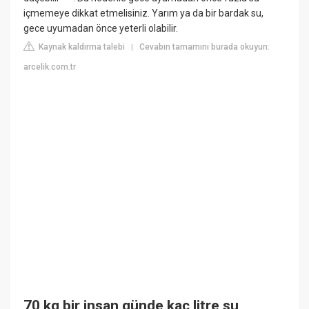
içmemeye dikkat etmelisiniz. Yarım ya da bir bardak su,
gece uyumadan önce yeterli olabilir.
Kaynak kaldırma talebi
Cevabın tamamını burada okuyun:
|
arcelik.com.tr
70 kg bir insan günde kaç litre su