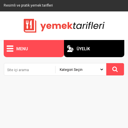
Resimli ve pratik yemek tarifleri
MENU
ÜYELİK