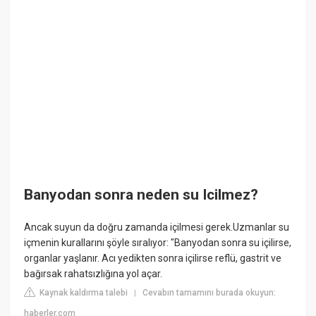
Banyodan sonra neden su Icilmez?
Ancak suyun da doğru zamanda içilmesi gerek.Uzmanlar su
içmenin kurallarını şöyle sıralıyor: "Banyodan sonra su içilirse,
organlar yaşlanır. Acı yedikten sonra içilirse reflü, gastrit ve
bağırsak rahatsızlığına yol açar.
Kaynak kaldırma talebi
Cevabın tamamını burada okuyun:
|
haberler.com