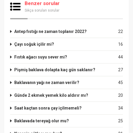
Benzer sorular
Sıkça sorulan sorular
Antep fıstığı ne zaman toplanır 2022?
22
Çayı soğuk içilir mi?
16
Fıstık ağacı suyu sever mi?
44
Pişmiş baklava dolapta kaç gün saklanır?
27
Baklavanın yağı ne zaman verilir?
45
Günde 2 ekmek yemek kilo aldırır mı?
20
Saat kaçtan sonra çay içilmemeli?
34
Baklavada tereyağ olur mu?
25