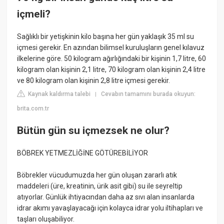
içmeli?
Sağlıklı bir yetişkinin kilo başına her gün yaklaşık 35 ml su
içmesi gerekir. En azından bilimsel kuruluşların genel kılavuz
ilkelerine göre. 50 kilogram ağırlığındaki bir kişinin 1,7 litre, 60
kilogram olan kişinin 2,1 litre, 70 kilogram olan kişinin 2,4 litre
ve 80 kilogram olan kişinin 2,8 litre içmesi gerekir.
Kaynak kaldırma talebi
Cevabın tamamını burada okuyun:
|
brita.com.tr
Bütün gün su içmezsek ne olur?
BÖBREK YETMEZLİĞİNE GÖTÜREBİLİYOR
Böbrekler vücudumuzda her gün oluşan zararlı atık
maddeleri (üre, kreatinin, ürik asit gibi) su ile seyreltip
atıyorlar. Günlük ihtiyacından daha az sıvı alan insanlarda
idrar akımı yavaşlayacağı için kolayca idrar yolu iltihapları ve
taşları oluşabiliyor.