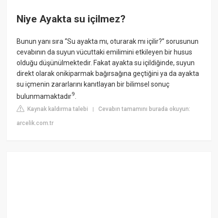
Niye Ayakta su içilmez?
Bunun yanı sıra “Su ayakta mı, oturarak mı içilir?” sorusunun
cevabının da suyun vücuttaki emilimini etkileyen bir husus
olduğu düşünülmektedir. Fakat ayakta su içildiğinde, suyun
direkt olarak onikiparmak bağırsağına geçtiğini ya da ayakta
su içmenin zararlarını kanıtlayan bir bilimsel sonuç
9
bulunmamaktadır
.
Kaynak kaldırma talebi
Cevabın tamamını burada okuyun:
|
arcelik.com.tr