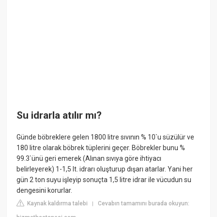
Su idrarla atılır mı?
Günde böbreklere gelen 1800 litre sıvının % 10`u süzülür ve
180 litre olarak böbrek tüplerini geçer. Böbrekler bunu %
99.3`ünü geri emerek (Alınan sıvıya göre ihtiyacı
belirleyerek) 1-1,5 lt. idrarı oluşturup dışarı atarlar. Yani her
gün 2 ton suyu işleyip sonuçta 1,5 litre idrar ile vücudun su
dengesini korurlar.
Kaynak kaldırma talebi
Cevabın tamamını burada okuyun:
|