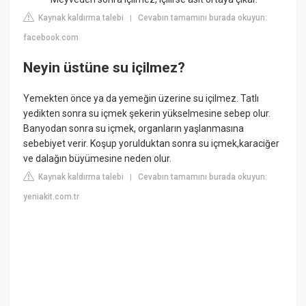
Kaynak kaldırma talebi
Cevabın tamamını burada okuyun:
|
facebook.com
Neyin üstüne su içilmez?
Yemekten önce ya da yemeğin üzerine su içilmez. Tatlı
yedikten sonra su içmek şekerin yükselmesine sebep olur.
Banyodan sonra su içmek, organların yaşlanmasına
sebebiyet verir. Koşup yorulduktan sonra su içmek,karaciğer
ve dalağın büyümesine neden olur.
Kaynak kaldırma talebi
Cevabın tamamını burada okuyun:
|
yeniakit.com.tr