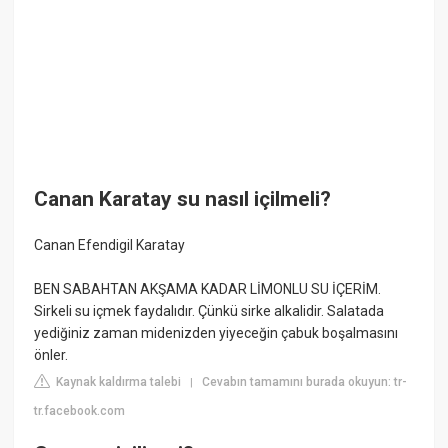
Canan Karatay su nasıl içilmeli?
Canan Efendigil Karatay
BEN SABAHTAN AKŞAMA KADAR LİMONLU SU İÇERİM.
Sirkeli su içmek faydalıdır. Çünkü sirke alkalidir. Salatada
yediğiniz zaman midenizden yiyeceğin çabuk boşalmasını
önler.
Kaynak kaldırma talebi
Cevabın tamamını burada okuyun: tr-
|
tr.facebook.com