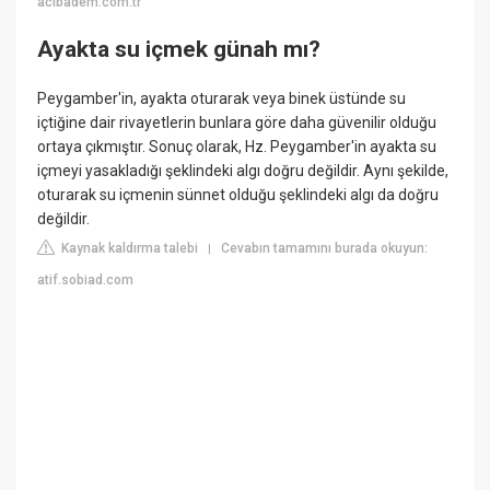
acibadem.com.tr
Ayakta su içmek günah mı?
Peygamber'in, ayakta oturarak veya binek üstünde su
içtiğine dair rivayetlerin bunlara göre daha güvenilir olduğu
ortaya çıkmıştır. Sonuç olarak, Hz. Peygamber'in ayakta su
içmeyi yasakladığı şeklindeki algı doğru değildir. Aynı şekilde,
oturarak su içmenin sünnet olduğu şeklindeki algı da doğru
değildir.
Kaynak kaldırma talebi
Cevabın tamamını burada okuyun:
|
atif.sobiad.com