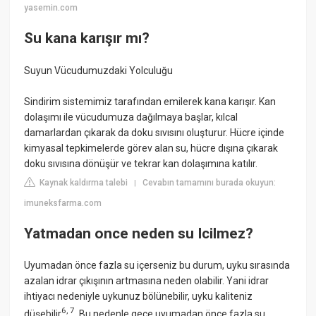
yasemin.com
Su kana karışır mı?
Suyun Vücudumuzdaki Yolculuğu
Sindirim sistemimiz tarafından emilerek kana karışır. Kan
dolaşımı ile vücudumuza dağılmaya başlar, kılcal
damarlardan çıkarak da doku sıvısını oluşturur. Hücre içinde
kimyasal tepkimelerde görev alan su, hücre dışına çıkarak
doku sıvısına dönüşür ve tekrar kan dolaşımına katılır.
Kaynak kaldırma talebi
Cevabın tamamını burada okuyun:
|
imuneksfarma.com
Yatmadan once neden su Icilmez?
Uyumadan önce fazla su içerseniz bu durum, uyku sırasında
azalan idrar çıkışının artmasına neden olabilir. Yani idrar
ihtiyacı nedeniyle uykunuz bölünebilir, uyku kaliteniz
6
,
7
düşebilir
. Bu nedenle gece uyumadan önce fazla su