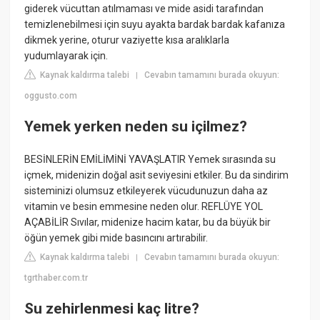
giderek vücuttan atılmaması ve mide asidi tarafından
temizlenebilmesi için suyu ayakta bardak bardak kafanıza
dikmek yerine, oturur vaziyette kısa aralıklarla
yudumlayarak için.
Kaynak kaldırma talebi
Cevabın tamamını burada okuyun:
|
oggusto.com
Yemek yerken neden su içilmez?
BESİNLERİN EMİLİMİNİ YAVAŞLATIR Yemek sırasında su
içmek, midenizin doğal asit seviyesini etkiler. Bu da sindirim
sisteminizi olumsuz etkileyerek vücudunuzun daha az
vitamin ve besin emmesine neden olur. REFLÜYE YOL
AÇABİLİR Sıvılar, midenize hacim katar, bu da büyük bir
öğün yemek gibi mide basıncını artırabilir.
Kaynak kaldırma talebi
Cevabın tamamını burada okuyun:
|
tgrthaber.com.tr
Su zehirlenmesi kaç litre?