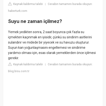
Kaynak kaldırma talebi
Cevabın tamamını burada okuyun:
|
haberturk.com
Suyu ne zaman içilmez?
Yemek yedikten sonra, 2 saat boyunca çok fazla su
içmekten kaçınmak en iyisidir, çünkü su sindirim asitlerini
sulandırır ve midede bir yiyecek ve su havuzu oluşturur.
Suyun kan yoğunlaşmasını engellemesi ve sindirime
yardımcı olması için, esas olarak yemeklerden önce içilmesi
gerekir.
Kaynak kaldırma talebi
Cevabın tamamını burada okuyun:
|
blog.bisu.com.tr