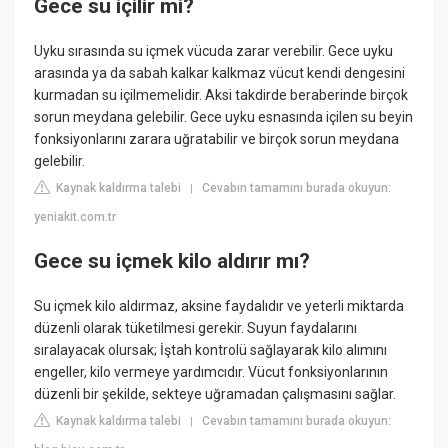
Gece su içilir mi?
Uyku sırasında su içmek vücuda zarar verebilir. Gece uyku
arasında ya da sabah kalkar kalkmaz vücut kendi dengesini
kurmadan su içilmemelidir. Aksi takdirde beraberinde birçok
sorun meydana gelebilir. Gece uyku esnasında içilen su beyin
fonksiyonlarını zarara uğratabilir ve birçok sorun meydana
gelebilir.
Kaynak kaldırma talebi
Cevabın tamamını burada okuyun:
|
yeniakit.com.tr
Gece su içmek kilo aldırır mı?
Su içmek kilo aldırmaz, aksine faydalıdır ve yeterli miktarda
düzenli olarak tüketilmesi gerekir. Suyun faydalarını
sıralayacak olursak; İştah kontrolü sağlayarak kilo alımını
engeller, kilo vermeye yardımcıdır. Vücut fonksiyonlarının
düzenli bir şekilde, sekteye uğramadan çalışmasını sağlar.
Kaynak kaldırma talebi
Cevabın tamamını burada okuyun:
|