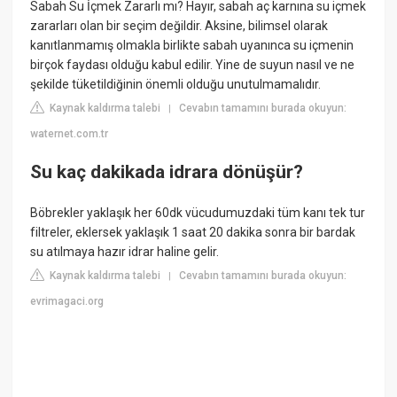
Sabah Su İçmek Zararlı mı? Hayır, sabah aç karnına su içmek
zararları olan bir seçim değildir. Aksine, bilimsel olarak
kanıtlanmamış olmakla birlikte sabah uyanınca su içmenin
birçok faydası olduğu kabul edilir. Yine de suyun nasıl ve ne
şekilde tüketildiğinin önemli olduğu unutulmamalıdır.
Kaynak kaldırma talebi
Cevabın tamamını burada okuyun:
|
waternet.com.tr
Su kaç dakikada idrara dönüşür?
Böbrekler yaklaşık her 60dk vücudumuzdaki tüm kanı tek tur
filtreler, eklersek yaklaşık 1 saat 20 dakika sonra bir bardak
su atılmaya hazır idrar haline gelir.
Kaynak kaldırma talebi
Cevabın tamamını burada okuyun:
|
evrimagaci.org