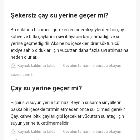
Şekersiz çay su yerine geçer mi?
Bu noktada bilinmesi gereken en önemli şeylerden biri çay,
kahve ve bitki çaylarının sıvı ihtiyacını karşılamadığı ve su
yerine geçmediğidir. Aksine bu içecekler idrar söktürücü
etkiye sahip oldukları için vücuttan daha fazla sıvı atılmasına
neden olurlar.
Kaynak kaldırma talebi
Cevabın tamamını burada okuyun:
|
sozcu.com.tr
Çay su yerine geçer mi?
Hiçbir sıvı suyun yerini tutmaz. Beynin susama sinyallerini
başka bir içecekle tatmin etmeden önce su içilmesi gerekir.
Çay, kahve, bitki çayları gibi içecekler vücuttan su attığı için
suyun yerine tüketilmemelidir.
Kaynak kaldırma talebi
Cevabın tamamını burada okuyun:
|