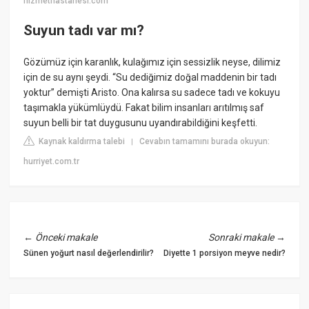
hizmethastanesi.com
Suyun tadı var mı?
Gözümüz için karanlık, kulağımız için sessizlik neyse, dilimiz
için de su aynı şeydi. “Su dediğimiz doğal maddenin bir tadı
yoktur” demişti Aristo. Ona kalırsa su sadece tadı ve kokuyu
taşımakla yükümlüydü. Fakat bilim insanları arıtılmış saf
suyun belli bir tat duygusunu uyandırabildiğini keşfetti.
Kaynak kaldırma talebi
Cevabın tamamını burada okuyun:
|
hurriyet.com.tr
←
Önceki makale
Sonraki makale
→
Sünen yoğurt nasıl değerlendirilir?
Diyette 1 porsiyon meyve nedir?