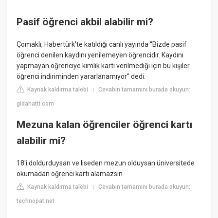
Pasif öğrenci akbil alabilir mi?
Çomaklı, Habertürk'te katıldığı canlı yayında “Bizde pasif
öğrenci denilen kaydını yenilemeyen öğrencidir. Kaydını
yapmayan öğrenciye kimlik kartı verilmediği için bu kişiler
öğrenci indiriminden yararlanamıyor” dedi.
Kaynak kaldırma talebi
Cevabın tamamını burada okuyun:
|
gidahatti.com
Mezuna kalan öğrenciler öğrenci kartı
alabilir mi?
18'i doldurduysan ve liseden mezun olduysan üniversitede
okumadan öğrenci kartı alamazsın.
Kaynak kaldırma talebi
Cevabın tamamını burada okuyun:
|
technopat.net