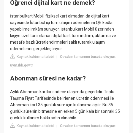
Öğrenci dijital kart ne demek?
İstanbulkart Mobil, fiziksel kart olmadan da dijital kart
sayesinde İstanbul içi tüm ulaşım ödemelerini QR kodla
yapabilme imkânı sunuyor. İstanbulkart Mobil üzerinden
kişiye özel tanımlanan dijital kart tüm indirim, aktarma ve
mesafe bazlı ücretlendirmeleri saklı tutarak ulaşım
ödemelerini gerçekleştiriyor.
Kaynak kaldırma talebi
Cevabın tamamını burada okuyun:
|
uym.ibb.gov.tr
Abonman süresi ne kadar?
Aylık Abonman kartlar sadece ulaşımda geçerlidir. Toplu
Taşıma Fiyat Tarifesinde belirlenen ücretin ödenmesi ile
Abonman kart 35 günlük süre için kullanıma açılır. Bu 35
günlük sürenin bitmesine en erken 5 gün kala bir sonraki 35
günlük kullanım hakkı satın alınabilir.
Kaynak kaldırma talebi
Cevabın tamamını burada okuyun:
|