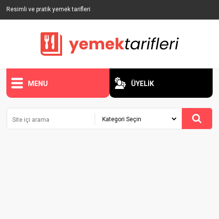
Resimli ve pratik yemek tarifleri
MENU
ÜYELİK