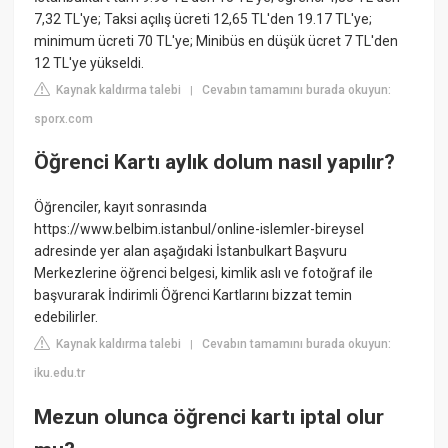
7,32 TL'ye; Taksi açılış ücreti 12,65 TL'den 19.17 TL'ye;
minimum ücreti 70 TL'ye; Minibüs en düşük ücret 7 TL'den
12 TL'ye yükseldi.
Kaynak kaldırma talebi
Cevabın tamamını burada okuyun:
|
sporx.com
Öğrenci Kartı aylık dolum nasıl yapılır?
Öğrenciler, kayıt sonrasında
https://www.belbim.istanbul/online-islemler-bireysel
adresinde yer alan aşağıdaki İstanbulkart Başvuru
Merkezlerine öğrenci belgesi, kimlik aslı ve fotoğraf ile
başvurarak İndirimli Öğrenci Kartlarını bizzat temin
edebilirler.
Kaynak kaldırma talebi
Cevabın tamamını burada okuyun:
|
iku.edu.tr
Mezun olunca öğrenci kartı iptal olur