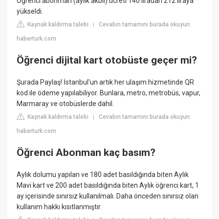
Öğrenci abonman (aylık akbil) ücreti 140 liradan 212 liraya
yükseldi.
Kaynak kaldırma talebi
Cevabın tamamını burada okuyun:
|
haberturk.com
Öğrenci dijital kart otobüste geçer mi?
Şurada Paylaş! İstanbul'un artık her ulaşım hizmetinde QR
kod ile ödeme yapılabiliyor. Bunlara, metro, metrobüs, vapur,
Marmaray ve otobüslerde dahil.
Kaynak kaldırma talebi
Cevabın tamamını burada okuyun:
|
haberturk.com
Öğrenci Abonman kaç basım?
Aylık dolumu yapılan ve 180 adet basıldığında biten Aylık
Mavi kart ve 200 adet basıldığında biten Aylık öğrenci kart, 1
ay içerisinde sınırsız kullanılmalı. Daha önceden sınırsız olan
kullanım hakkı kısıtlanmıştır.