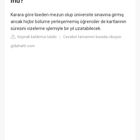
mu?
Karara göre liseden mezun olup üniversite sınavına girmiş
ancak hiçbir bölüme yerleşememiş öğrenciler de kartlarının
süresini vizeleme işlemiyle bir yıl uzatabilecek.
Kaynak kaldırma talebi
Cevabın tamamını burada okuyun:
|
gidahatti.com