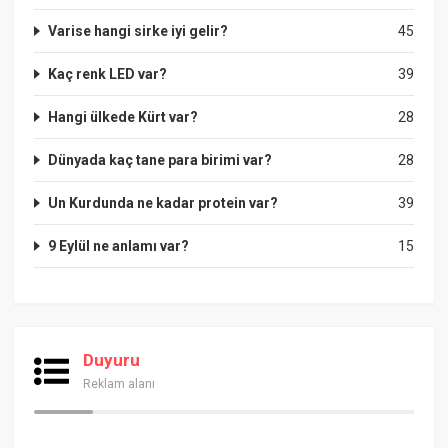
Varise hangi sirke iyi gelir?
45
Kaç renk LED var?
39
Hangi ülkede Kürt var?
28
Dünyada kaç tane para birimi var?
28
Un Kurdunda ne kadar protein var?
39
9 Eylül ne anlamı var?
15
Duyuru
Reklam alanı