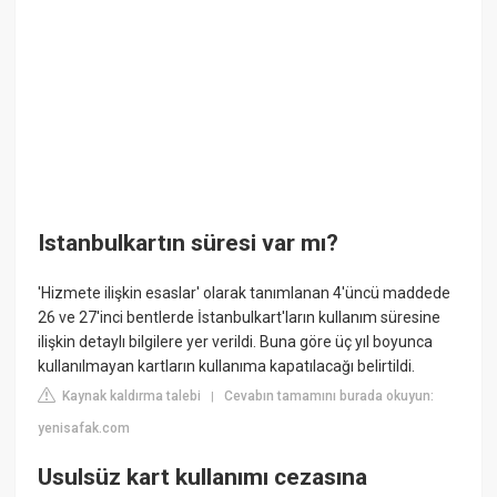
Istanbulkartın süresi var mı?
'Hizmete ilişkin esaslar' olarak tanımlanan 4'üncü maddede
26 ve 27'inci bentlerde İstanbulkart'ların kullanım süresine
ilişkin detaylı bilgilere yer verildi. Buna göre üç yıl boyunca
kullanılmayan kartların kullanıma kapatılacağı belirtildi.
Kaynak kaldırma talebi
Cevabın tamamını burada okuyun:
|
yenisafak.com
Usulsüz kart kullanımı cezasına