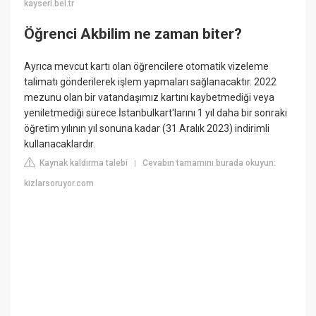
kayseri.bel.tr
Öğrenci Akbilim ne zaman biter?
Ayrıca mevcut kartı olan öğrencilere otomatik vizeleme
talimatı gönderilerek işlem yapmaları sağlanacaktır. 2022
mezunu olan bir vatandaşımız kartını kaybetmediği veya
yeniletmediği sürece İstanbulkart'larını 1 yıl daha bir sonraki
öğretim yılının yıl sonuna kadar (31 Aralık 2023) indirimli
kullanacaklardır.
Kaynak kaldırma talebi
Cevabın tamamını burada okuyun:
|
kizlarsoruyor.com