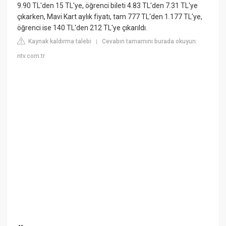
9.90 TL'den 15 TL'ye, öğrenci bileti 4.83 TL'den 7.31 TL'ye
çıkarken, Mavi Kart aylık fiyatı, tam 777 TL'den 1.177 TL'ye,
öğrenci ise 140 TL'den 212 TL'ye çıkarıldı.
Kaynak kaldırma talebi
Cevabın tamamını burada okuyun:
|
ntv.com.tr