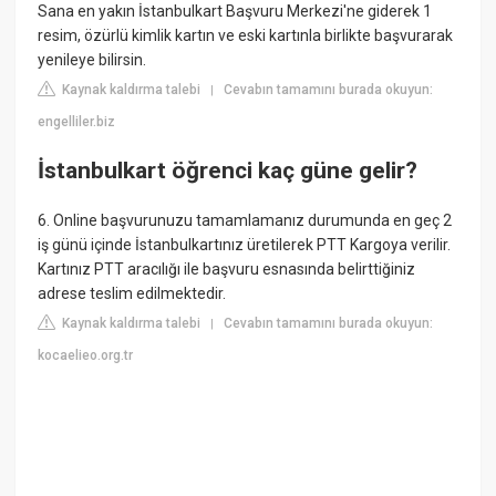
Sana en yakın İstanbulkart Başvuru Merkezi'ne giderek 1
resim, özürlü kimlik kartın ve eski kartınla birlikte başvurarak
yenileye bilirsin.
Kaynak kaldırma talebi
Cevabın tamamını burada okuyun:
|
engelliler.biz
İstanbulkart öğrenci kaç güne gelir?
6. Online başvurunuzu tamamlamanız durumunda en geç 2
iş günü içinde İstanbulkartınız üretilerek PTT Kargoya verilir.
Kartınız PTT aracılığı ile başvuru esnasında belirttiğiniz
adrese teslim edilmektedir.
Kaynak kaldırma talebi
Cevabın tamamını burada okuyun:
|
kocaelieo.org.tr