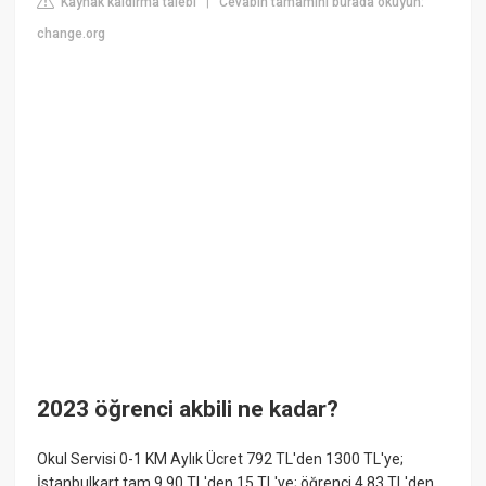
Kaynak kaldırma talebi
Cevabın tamamını burada okuyun:
|
change.org
2023 öğrenci akbili ne kadar?
Okul Servisi 0-1 KM Aylık Ücret 792 TL'den 1300 TL'ye;
İstanbulkart tam 9.90 TL'den 15 TL'ye; öğrenci 4,83 TL'den