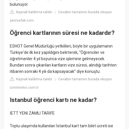
bulunuyor.
Kaynak kaldırma talebi
Cevabın tamamını burada okuyun:
|
yenisafak.com
Öğrenci kartlarının süresi ne kadardır?
ESHOT Genel Müdürlüğü yetkilileri, böyle bir uygulamanın
Türkiye'de ilk kez yapıldığını belirterek, “Öğrenciler ve
öğretmenler 4 yıl boyunca vize işlemine gelmeyecek.
Bundan sonra çıkarılan kartların vize süresi, alındığı tarihten
itibaren sonraki 4 yılı da kapsayacak” diye konuştu.
Kaynak kaldırma talebi
Cevabın tamamını burada okuyun:
|
izmirmetro.com.tr
Istanbul öğrenci kartı ne kadar?
İETT YENİ ZAMLI TARİFE
Toplu ulaşımda kullanılan İstanbul kart tam bilet ücreti ise