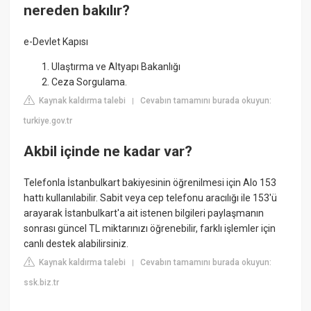
nereden bakılır?
e-Devlet Kapısı
Ulaştırma ve Altyapı Bakanlığı
Ceza Sorgulama.
Kaynak kaldırma talebi
Cevabın tamamını burada okuyun:
|
turkiye.gov.tr
Akbil içinde ne kadar var?
Telefonla İstanbulkart bakiyesinin öğrenilmesi için Alo 153
hattı kullanılabilir. Sabit veya cep telefonu aracılığı ile 153'ü
arayarak İstanbulkart'a ait istenen bilgileri paylaşmanın
sonrası güncel TL miktarınızı öğrenebilir, farklı işlemler için
canlı destek alabilirsiniz.
Kaynak kaldırma talebi
Cevabın tamamını burada okuyun:
|
ssk.biz.tr