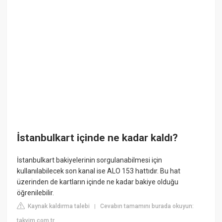
İstanbulkart içinde ne kadar kaldı?
İstanbulkart bakiyelerinin sorgulanabilmesi için
kullanılabilecek son kanal ise ALO 153 hattıdır. Bu hat
üzerinden de kartların içinde ne kadar bakiye olduğu
öğrenilebilir.
Kaynak kaldırma talebi
Cevabın tamamını burada okuyun:
|
takvim.com.tr