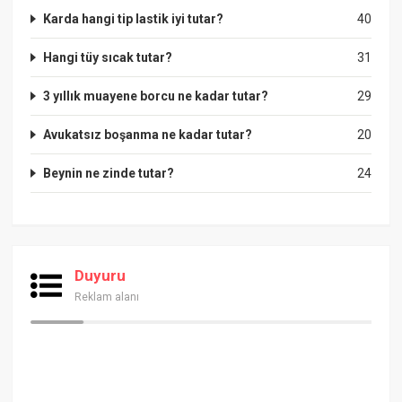
Karda hangi tip lastik iyi tutar?
40
Hangi tüy sıcak tutar?
31
3 yıllık muayene borcu ne kadar tutar?
29
Avukatsız boşanma ne kadar tutar?
20
Beynin ne zinde tutar?
24
Duyuru
Reklam alanı