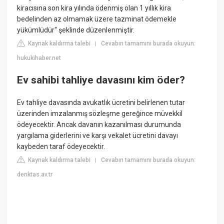
kiracısına son kira yılında ödenmiş olan 1 yıllık kira
bedelinden az olmamak üzere tazminat ödemekle
yükümlüdür'' şeklinde düzenlenmiştir.
Kaynak kaldırma talebi
Cevabın tamamını burada okuyun:
|
hukukihaber.net
Ev sahibi tahliye davasını kim öder?
Ev tahliye davasında avukatlık ücretini belirlenen tutar
üzerinden imzalanmış sözleşme gereğince müvekkil
ödeyecektir. Ancak davanın kazanılması durumunda
yargılama giderlerini ve karşı vekalet ücretini davayı
kaybeden taraf ödeyecektir.
Kaynak kaldırma talebi
Cevabın tamamını burada okuyun:
|
denktas.av.tr