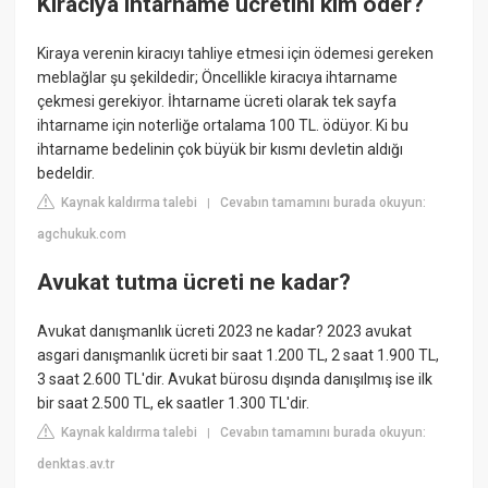
Kiracıya ihtarname ücretini kim öder?
Kiraya verenin kiracıyı tahliye etmesi için ödemesi gereken
meblağlar şu şekildedir; Öncellikle kiracıya ihtarname
çekmesi gerekiyor. İhtarname ücreti olarak tek sayfa
ihtarname için noterliğe ortalama 100 TL. ödüyor. Ki bu
ihtarname bedelinin çok büyük bir kısmı devletin aldığı
bedeldir.
Kaynak kaldırma talebi
Cevabın tamamını burada okuyun:
|
agchukuk.com
Avukat tutma ücreti ne kadar?
Avukat danışmanlık ücreti 2023 ne kadar? 2023 avukat
asgari danışmanlık ücreti bir saat 1.200 TL, 2 saat 1.900 TL,
3 saat 2.600 TL'dir. Avukat bürosu dışında danışılmış ise ilk
bir saat 2.500 TL, ek saatler 1.300 TL'dir.
Kaynak kaldırma talebi
Cevabın tamamını burada okuyun:
|
denktas.av.tr