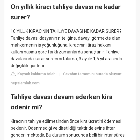
On yıllık kiracı tahliye davası ne kadar
sürer?
10 YILLIK KİRACININ TAHLİYE DAVASI NE KADAR SÜRER?
Tahliye davası dosyanın niteliğine, davayı görmekte olan
mahkemenin iş yoğunluğuna, kiracının itiraz hakkını
kullanmasına göre farklı zamanlarda sonuçlanır. Tahliye
davalarında karar süreci ortalama, 3 ay ile 1,5 yıl arasında
değişiklik gösterir.
Kaynak kaldırma talebi
Cevabın tamamını burada okuyun:
|
hepsiemlak.com
Tahliye davası devam ederken kira
ödenir mi?
Kiracının tahliye edilmesinden önce kira ücretini ödemesi
beklenir. Ödenmediği ve diretildiği taktir de evine ihtar
gönderilmektedir. Bu durum sonucunda belli bir ihtar süresi