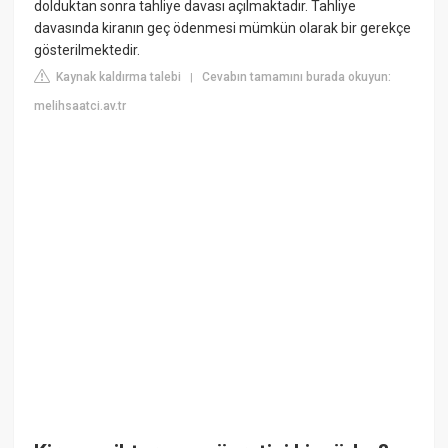
dolduktan sonra tahliye davası açılmaktadır. Tahliye
davasında kiranın geç ödenmesi mümkün olarak bir gerekçe
gösterilmektedir.
Kaynak kaldırma talebi
Cevabın tamamını burada okuyun:
|
melihsaatci.av.tr