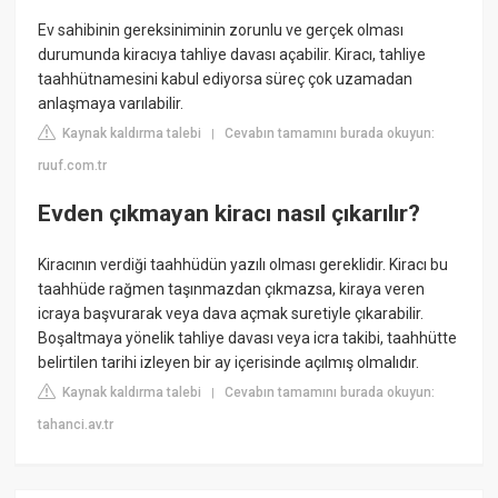
Ev sahibinin gereksiniminin zorunlu ve gerçek olması
durumunda kiracıya tahliye davası açabilir. Kiracı, tahliye
taahhütnamesini kabul ediyorsa süreç çok uzamadan
anlaşmaya varılabilir.
Kaynak kaldırma talebi
Cevabın tamamını burada okuyun:
|
ruuf.com.tr
Evden çıkmayan kiracı nasıl çıkarılır?
Kiracının verdiği taahhüdün yazılı olması gereklidir. Kiracı bu
taahhüde rağmen taşınmazdan çıkmazsa, kiraya veren
icraya başvurarak veya dava açmak suretiyle çıkarabilir.
Boşaltmaya yönelik tahliye davası veya icra takibi, taahhütte
belirtilen tarihi izleyen bir ay içerisinde açılmış olmalıdır.
Kaynak kaldırma talebi
Cevabın tamamını burada okuyun:
|
tahanci.av.tr