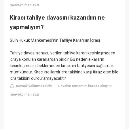
mervekolman.av.tr
Kiracı tahliye davasını kazandım ne
yapmalıyım?
Sulh Hukuk Mahkemesi'nin Tahliye Kararının İcrası
Tahliye davası sonucu verilen tahliye kararı kesinleşmeden
icraya konulan kararlardan biridir. Bu nedenle kararın
kesinleşmesini beklemeden kiracının tahliyesini sağlamak
mümkündür. Kiracı ise ilamlı icra takibine karşı itiraz etse bile
icra takibini durduramayacaktır.
Kaynak kaldırma talebi
Cevabın tamamını burada okuyun:
|
mervekolman.av.tr