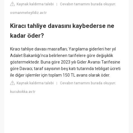
Kaynak kaldırma talebi
Cevabın tamamını burada okuyun:
|
osmanmeteyildiz.av.tr
Kiracı tahliye davasını kaybederse ne
kadar öder?
Kiracı tahliye davası masrafları; Yargılama giderleri her yıl
Adalet Bakanlığı'nca belirlenen tarifelere göre değişiklik
göstermektedir. Buna göre 2023 yılı Gider Avansı Tarifesine
göre Davacı; taraf sayısının beş katı tutarında tebligat ücreti
ile diğer işlemler için toplam 150 TL avans olarak öder.
Kaynak kaldırma talebi
Cevabın tamamını burada okuyun:
|
kucukokka.av.tr