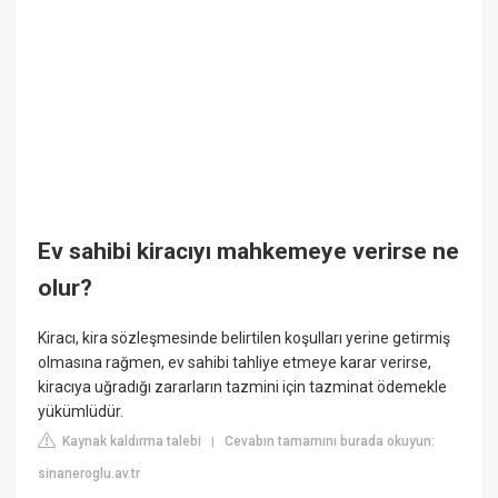
Ev sahibi kiracıyı mahkemeye verirse ne
olur?
Kiracı, kira sözleşmesinde belirtilen koşulları yerine getirmiş
olmasına rağmen, ev sahibi tahliye etmeye karar verirse,
kiracıya uğradığı zararların tazmini için tazminat ödemekle
yükümlüdür.
Kaynak kaldırma talebi
Cevabın tamamını burada okuyun:
|
sinaneroglu.av.tr