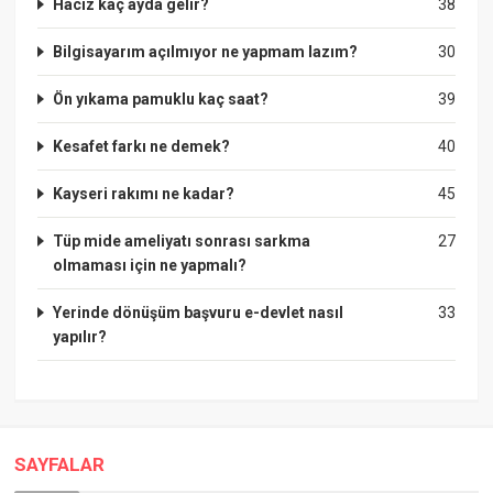
Haciz kaç ayda gelir?
38
Bilgisayarım açılmıyor ne yapmam lazım?
30
Ön yıkama pamuklu kaç saat?
39
Kesafet farkı ne demek?
40
Kayseri rakımı ne kadar?
45
Tüp mide ameliyatı sonrası sarkma
27
olmaması için ne yapmalı?
Yerinde dönüşüm başvuru e-devlet nasıl
33
yapılır?
SAYFALAR