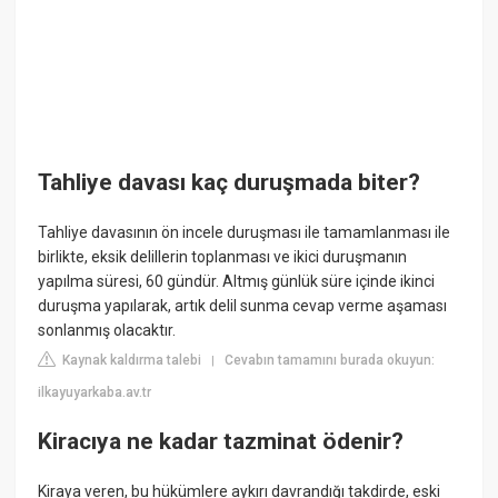
Tahliye davası kaç duruşmada biter?
Tahliye davasının ön incele duruşması ile tamamlanması ile
birlikte, eksik delillerin toplanması ve ikici duruşmanın
yapılma süresi, 60 gündür. Altmış günlük süre içinde ikinci
duruşma yapılarak, artık delil sunma cevap verme aşaması
sonlanmış olacaktır.
Kaynak kaldırma talebi
Cevabın tamamını burada okuyun:
|
ilkayuyarkaba.av.tr
Kiracıya ne kadar tazminat ödenir?
Kiraya veren, bu hükümlere aykırı davrandığı takdirde, eski