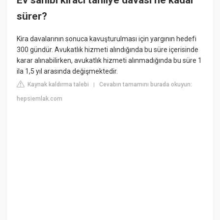
Ev sahibi kiracı tahliye davası ne kadar
sürer?
Kira davalarının sonuca kavuşturulması için yargının hedefi
300 gündür. Avukatlık hizmeti alındığında bu süre içerisinde
karar alınabilirken, avukatlık hizmeti alınmadığında bu süre 1
ila 1,5 yıl arasında değişmektedir.
Kaynak kaldırma talebi
Cevabın tamamını burada okuyun:
|
hepsiemlak.com