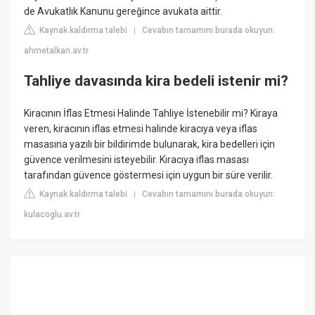
de Avukatlık Kanunu gereğince avukata aittir.
Kaynak kaldırma talebi
Cevabın tamamını burada okuyun:
|
ahmetalkan.av.tr
Tahliye davasında kira bedeli istenir mi?
Kiracının İflas Etmesi Halinde Tahliye İstenebilir mi? Kiraya
veren, kiracının iflas etmesi halinde kiracıya veya iflas
masasına yazılı bir bildirimde bulunarak, kira bedelleri için
güvence verilmesini isteyebilir. Kiracıya iflas masası
tarafından güvence göstermesi için uygun bir süre verilir.
Kaynak kaldırma talebi
Cevabın tamamını burada okuyun:
|
kulacoglu.av.tr