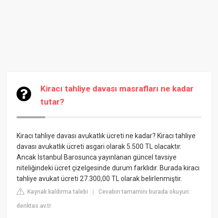
Kiracı tahliye davası masrafları ne kadar
tutar?
Kiracı tahliye davası avukatlık ücreti ne kadar? Kiracı tahliye
davası avukatlık ücreti asgari olarak 5.500 TL olacaktır.
Ancak İstanbul Barosunca yayınlanan güncel tavsiye
niteliğindeki ücret çizelgesinde durum farklıdır. Burada kiracı
tahliye avukat ücreti 27.300,00 TL olarak belirlenmiştir.
Kaynak kaldırma talebi
Cevabın tamamını burada okuyun:
|
denktas.av.tr