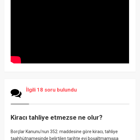
İlgili 18 soru bulundu
Kiracı tahliye etmezse ne olur?
Borçlar Kanunu'nun 352. maddesine göre kiracı, tahliye
taahhütnamesinde belirtilen tarihte evi boşaltmamışsa