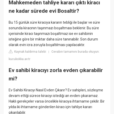
Mahkemeden tahliye kararı çıktı kiracı
ne kadar sürede evi Bosaltir?
Bu 15 günlük süre kiracıya kararın tebliği ile başlar ve süre
sonunda kiracının taşınmazı boşaltması beklenir. Bu süre
içerisinde kiracı taşınmazı boşaltmaz ise ev sahibinin
isteğine göre bir miktar daha süre tanınabilir. Son durum
olarak evin icra zoruyla boşaltılması yapılacaktır.
Kaynak kaldırma talebi
Cevabın tamamını burada okuyun:
|
kucukokka.av.tr
Ev sahibi kiracıyı zorla evden çıkarabilir
mi?
Ev Sahibi Kiracıyı Nasıl Evden Çıkarır? Ev sahipleri, sözleşme
devam ettiği sürece kiracıyı istediği an evden çıkaramaz.
Haklı gerekçeler varsa öncelikle kiracıya ihtarname çekilir. Bir
yılda iki ihtarname gönderilen kiracı için tahliye kararı
çıkarılabilir.