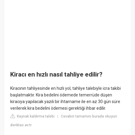
Kiracı en hızlı nasıl tahliye edilir?
Kiracının tahliyesinde en hızlı yol, tahliye talebiyle icra takibi
başlatmaktır. Kira bedelini ödemede temerrüde düşen
kiracıya yapılacak yazılı bir ihtarname ile en az 30 gün süre
verilerek kira bedelini ödemesi gerektiği ihbar edilir.
Kaynak kaldırma talebi
Cevabın tamamını burada okuyun:
|
denktas.av.tr