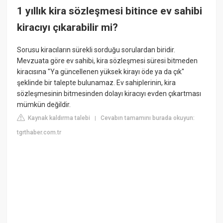
1 yıllık kira sözleşmesi bitince ev sahibi
kiracıyı çıkarabilir mi?
Sorusu kiracıların sürekli sorduğu sorulardan biridir.
Mevzuata göre ev sahibi, kira sözleşmesi süresi bitmeden
kiracısına "Ya güncellenen yüksek kirayı öde ya da çık"
şeklinde bir talepte bulunamaz. Ev sahiplerinin, kira
sözleşmesinin bitmesinden dolayı kiracıyı evden çıkartması
mümkün değildir.
Kaynak kaldırma talebi
Cevabın tamamını burada okuyun:
|
tgrthaber.com.tr