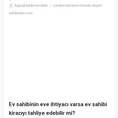
Kaynak kaldırma talebi
Cevabın tamamını burada okuyun:
|
sahibinden.com
Ev sahibinin eve ihtiyacı varsa ev sahibi
kiracıyı tahliye edebilir mi?