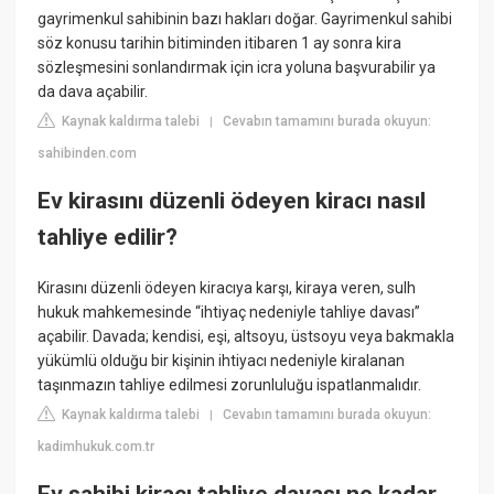
gayrimenkul sahibinin bazı hakları doğar. Gayrimenkul sahibi
söz konusu tarihin bitiminden itibaren 1 ay sonra kira
sözleşmesini sonlandırmak için icra yoluna başvurabilir ya
da dava açabilir.
Kaynak kaldırma talebi
Cevabın tamamını burada okuyun:
|
sahibinden.com
Ev kirasını düzenli ödeyen kiracı nasıl
tahliye edilir?
Kirasını düzenli ödeyen kiracıya karşı, kiraya veren, sulh
hukuk mahkemesinde “ihtiyaç nedeniyle tahliye davası”
açabilir. Davada; kendisi, eşi, altsoyu, üstsoyu veya bakmakla
yükümlü olduğu bir kişinin ihtiyacı nedeniyle kiralanan
taşınmazın tahliye edilmesi zorunluluğu ispatlanmalıdır.
Kaynak kaldırma talebi
Cevabın tamamını burada okuyun:
|
kadimhukuk.com.tr