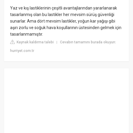
Yaz ve kış lastiklerinin çeşitli avantajlarından yararlanarak
tasarlanmış olan bu lastikler her mevsim sürüş güvenliği
sunarlar. Ama dört mevsim lastikler, yoğun kar yağışı gibi
aşırı zorlu ve soğuk hava koşullarının üstesinden gelmek için
tasarlanmamıştır.
Kaynak kaldırma talebi
Cevabın tamamını burada okuyun:
|
hurriyet.com.tr