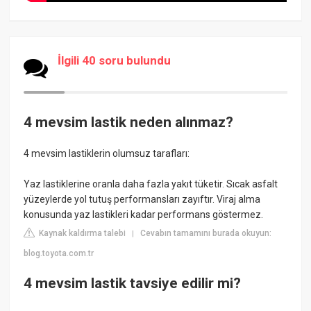
İlgili 40 soru bulundu
4 mevsim lastik neden alınmaz?
4 mevsim lastiklerin olumsuz tarafları:
Yaz lastiklerine oranla daha fazla yakıt tüketir. Sıcak asfalt
yüzeylerde yol tutuş performansları zayıftır. Viraj alma
konusunda yaz lastikleri kadar performans göstermez.
Kaynak kaldırma talebi
Cevabın tamamını burada okuyun:
|
blog.toyota.com.tr
4 mevsim lastik tavsiye edilir mi?