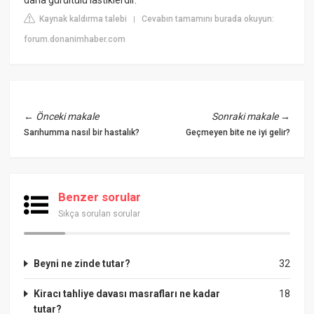
Kaynak kaldırma talebi
Cevabın tamamını burada okuyun:
|
forum.donanimhaber.com
←
Önceki makale
Sonraki makale
→
Sarıhumma nasıl bir hastalık?
Geçmeyen bite ne iyi gelir?
Benzer sorular
Sıkça sorulan sorular
Beyni ne zinde tutar?
32
Kiracı tahliye davası masrafları ne kadar
18
tutar?