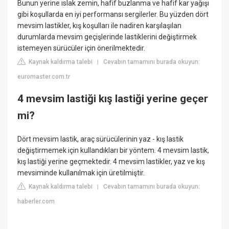
Bunun yerine ıslak zemin, hafif buzlanma ve hafif kar yağışı
gibi koşullarda en iyi performansı sergilerler. Bu yüzden dört
mevsim lastikler, kış koşulları ile nadiren karşılaşılan
durumlarda mevsim geçişlerinde lastiklerini değiştirmek
istemeyen sürücüler için önerilmektedir.
Kaynak kaldırma talebi
Cevabın tamamını burada okuyun:
|
euromaster.com.tr
4 mevsim lastiği kış lastiği yerine geçer
mi?
Dört mevsim lastik, araç sürücülerinin yaz - kış lastik
değiştirmemek için kullandıkları bir yöntem. 4 mevsim lastik,
kış lastiği yerine geçmektedir. 4 mevsim lastikler, yaz ve kış
mevsiminde kullanılmak için üretilmiştir.
Kaynak kaldırma talebi
Cevabın tamamını burada okuyun:
|
haberler.com