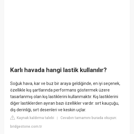
Karlı havada hangi lastik kullanılır?
Soğuk hava, kar ve buz bir araya geldiğinde, en iyi seçenek,
özellikle kış şartlarında performans göstermek üzere
tasarlanmış olan kış lastiklerini kullanmaktır. Kış lastiklerini
diğer lastiklerden ayıran bazı özellikler vardır: sırt kauçuğu,
diş derinliği, sırt desenleri ve keskin uçlar.
Kaynak kaldırma talebi
Cevabın tamamını burada okuyun:
|
bridgestone.com.tr