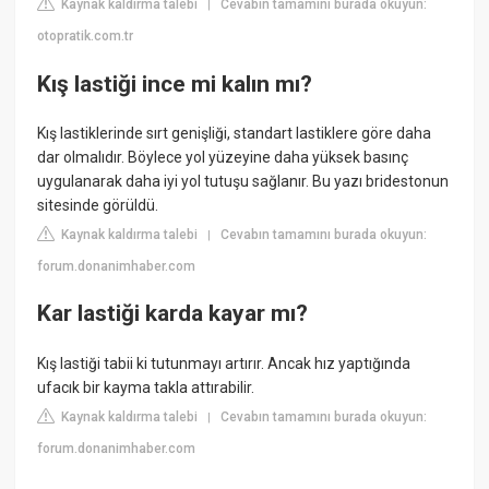
Kaynak kaldırma talebi
Cevabın tamamını burada okuyun:
|
otopratik.com.tr
Kış lastiği ince mi kalın mı?
Kış lastiklerinde sırt genişliği, standart lastiklere göre daha
dar olmalıdır. Böylece yol yüzeyine daha yüksek basınç
uygulanarak daha iyi yol tutuşu sağlanır. Bu yazı bridestonun
sitesinde görüldü.
Kaynak kaldırma talebi
Cevabın tamamını burada okuyun:
|
forum.donanimhaber.com
Kar lastiği karda kayar mı?
Kış lastiği tabii ki tutunmayı artırır. Ancak hız yaptığında
ufacık bir kayma takla attırabilir.
Kaynak kaldırma talebi
Cevabın tamamını burada okuyun:
|
forum.donanimhaber.com