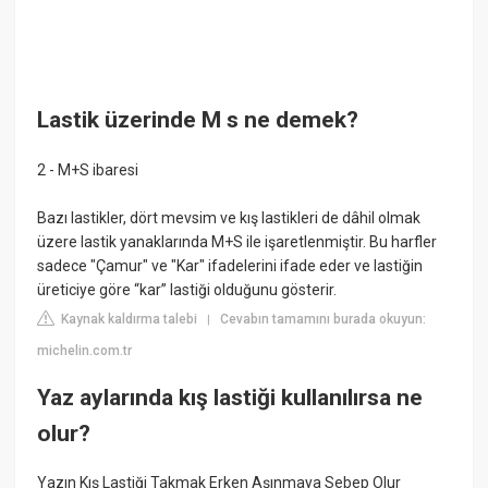
Lastik üzerinde M s ne demek?
2 - M+S ibaresi
Bazı lastikler, dört mevsim ve kış lastikleri de dâhil olmak
üzere lastik yanaklarında M+S ile işaretlenmiştir. Bu harfler
sadece "Çamur" ve "Kar" ifadelerini ifade eder ve lastiğin
üreticiye göre “kar” lastiği olduğunu gösterir.
Kaynak kaldırma talebi
Cevabın tamamını burada okuyun:
|
michelin.com.tr
Yaz aylarında kış lastiği kullanılırsa ne
olur?
Yazın Kış Lastiği Takmak Erken Aşınmaya Sebep Olur