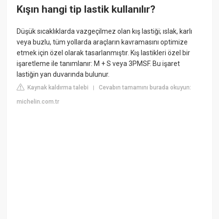
Kışın hangi tip lastik kullanılır?
Düşük sıcaklıklarda vazgeçilmez olan kış lastiği; ıslak, karlı
veya buzlu, tüm yollarda araçların kavramasını optimize
etmek için özel olarak tasarlanmıştır. Kış lastikleri özel bir
işaretleme ile tanımlanır: M + S veya 3PMSF. Bu işaret
lastiğin yan duvarında bulunur.
Kaynak kaldırma talebi
Cevabın tamamını burada okuyun:
|
michelin.com.tr