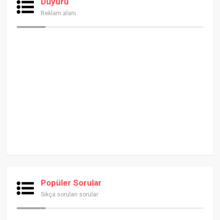
Duyuru
Reklam alanı
Popüler Sorular
Sıkça sorulan sorular