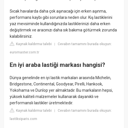
Sıcak havalarda daha çok aşınacağı için erken aşınma,
performans kaybı gibi sorunlara neden olur. Kış lastiklerini
yaz mevsiminde kullandığınızda lastiklerinizi daha erken
değiştirmek ve aracınızı daha sık bakıma götürmek zorunda
kalabilirsiniz.
Kaynak kaldırma talebi
Cevabın tamamını burada okuyun:
|
euromaster.com.tr
En iyi araba lastiği markası hangisi?
Dünya genelinde en iyi lastik markaları arasında Michelin,
Bridgestone, Continental, Goodyear, Pirelli, Hankook,
Yokohama ve Dunlop yer almaktadır. Bu markaların hepsi,
yüksek kaliteli malzemeler kullanarak dayanıklı ve
performanslı lastikler üretmektedir.
Kaynak kaldırma talebi
Cevabın tamamını burada okuyun:
|
lastiksiparis.com