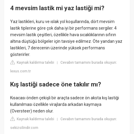
4 mevsim lastik mi yaz lastiği mi?
Yaz lastikleri, kuru ve ıslak yol koşullarında, dört mevsim
lastik tiplerine göre çok daha iyi bir performans sergiler. 4
mevsim lastik çeşitleri, özellikle hava sıcaklıklarının sıfırın
altına düştüğü bölgeler için tavsiye edilmez. Öte yandan yaz
lastikleri, 7 derecenin üzerinde yüksek performans
gösterirler.
Kaynak kaldırma talebi
Cevabın tamamını burada okuyun:
|
lexus.com.tr
Kış lastiği sadece öne takılır mı?
Kısacası önden çekişli bir araçta sadece ön aksta kış lastiği
kullanılması özellikle virajlarda arkadan kaymaya
(Oversteer) neden olur.
Kaynak kaldırma talebi
Cevabın tamamını burada okuyun:
|
sekizsilindir.com