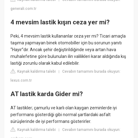
generali.com.tr
4 mevsim lastik kışın ceza yer mi?
Peki, 4 mevsim lastik kullananlar ceza yer mi? Ticari amaçla
taşıma yapmayan binek otomobiller için bu sorunun yanıtı
“Hayır”dır. Ancak şehir değiştirildiğinde veya artan hava
muhalefetine göre bulunulan ilin valilikleri karar aldığında kış
lastiği zorunlu olarak kabul edilebilir.
Kaynak kaldırma talebi
Cevabın tamamını burada okuyun:
|
lexus.com.tr
AT lastik karda Gider mi?
AT lastikler; çamurlu ve karlı olan kaygan zeminlerde iyi
performans gösterdiği gibi normal şartlardaki asfalt
sürüşlerinde de iyi performans gösterirler.
Kaynak kaldırma talebi
Cevabın tamamını burada okuyun:
|