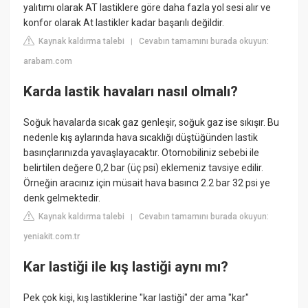
yalıtımı olarak AT lastiklere göre daha fazla yol sesi alır ve
konfor olarak At lastikler kadar başarılı değildir.
Kaynak kaldırma talebi
Cevabın tamamını burada okuyun:
|
arabam.com
Karda lastik havaları nasıl olmalı?
Soğuk havalarda sıcak gaz genleşir, soğuk gaz ise sıkışır. Bu
nedenle kış aylarında hava sıcaklığı düştüğünden lastik
basınçlarınızda yavaşlayacaktır. Otomobiliniz sebebi ile
belirtilen değere 0,2 bar (üç psi) eklemeniz tavsiye edilir.
Örneğin aracınız için müsait hava basıncı 2.2 bar 32 psi ye
denk gelmektedir.
Kaynak kaldırma talebi
Cevabın tamamını burada okuyun:
|
yeniakit.com.tr
Kar lastiği ile kış lastiği aynı mı?
Pek çok kişi, kış lastiklerine "kar lastiği" der ama "kar"