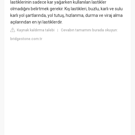
lastiklerinin sadece kar yağarken kullanılan lastikler
olmadığını belirtmek gerekir. Kış lastikleri, buzlu, karlı ve sulu
karlı yol şartlarında, yol tutuş, hızlanma, durma ve viraj alma
açılarından en iyi lastiklerdir.
Kaynak kaldırma talebi
Cevabın tamamını burada okuyun:
|
bridgestone.com.tr