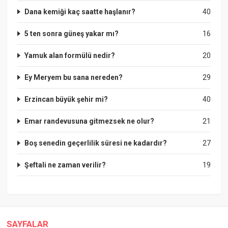
Dana kemiği kaç saatte haşlanır?
40
5 ten sonra güneş yakar mı?
16
Yamuk alan formülü nedir?
20
Ey Meryem bu sana nereden?
29
Erzincan büyük şehir mi?
40
Emar randevusuna gitmezsek ne olur?
21
Boş senedin geçerlilik süresi ne kadardır?
27
Şeftali ne zaman verilir?
19
SAYFALAR