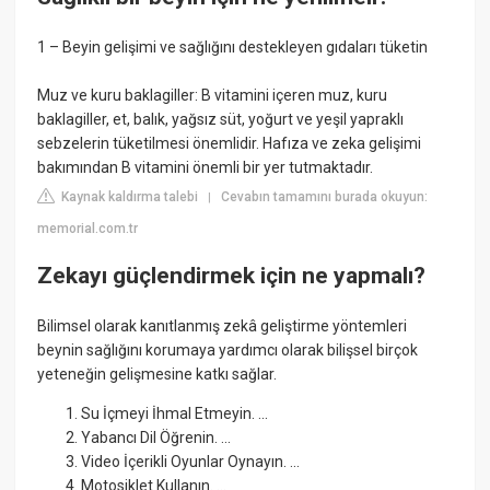
1 – Beyin gelişimi ve sağlığını destekleyen gıdaları tüketin
Muz ve kuru baklagiller: B vitamini içeren muz, kuru
baklagiller, et, balık, yağsız süt, yoğurt ve yeşil yapraklı
sebzelerin tüketilmesi önemlidir. Hafıza ve zeka gelişimi
bakımından B vitamini önemli bir yer tutmaktadır.
Kaynak kaldırma talebi
Cevabın tamamını burada okuyun:
|
memorial.com.tr
Zekayı güçlendirmek için ne yapmalı?
Bilimsel olarak kanıtlanmış zekâ geliştirme yöntemleri
beynin sağlığını korumaya yardımcı olarak bilişsel birçok
yeteneğin gelişmesine katkı sağlar.
Su İçmeyi İhmal Etmeyin. ...
Yabancı Dil Öğrenin. ...
Video İçerikli Oyunlar Oynayın. ...
Motosiklet Kullanın. ...