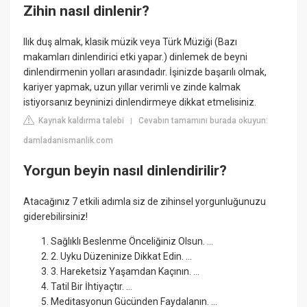
Zihin nasıl dinlenir?
Ilık duş almak, klasik müzik veya Türk Müziği (Bazı
makamları dinlendirici etki yapar.) dinlemek de beyni
dinlendirmenin yolları arasındadır. İşinizde başarılı olmak,
kariyer yapmak, uzun yıllar verimli ve zinde kalmak
istiyorsanız beyninizi dinlendirmeye dikkat etmelisiniz.
Kaynak kaldırma talebi
Cevabın tamamını burada okuyun:
|
damladanismanlik.com
Yorgun beyin nasıl dinlendirilir?
Atacağınız 7 etkili adımla siz de zihinsel yorgunluğunuzu
giderebilirsiniz!
Sağlıklı Beslenme Önceliğiniz Olsun. ...
2. Uyku Düzeninize Dikkat Edin. ...
3. Hareketsiz Yaşamdan Kaçının. ...
Tatil Bir İhtiyaçtır. ...
Meditasyonun Gücünden Faydalanın. ...