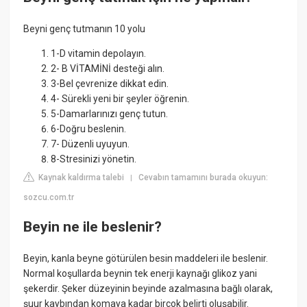
Beyni genç tutmanın 10 yolu
1-D vitamin depolayın.
2- B VİTAMİNİ desteği alın.
3-Bel çevrenize dikkat edin.
4- Sürekli yeni bir şeyler öğrenin.
5-Damarlarınızı genç tutun.
6-Doğru beslenin.
7- Düzenli uyuyun.
8-Stresinizi yönetin.
Kaynak kaldırma talebi
Cevabın tamamını burada okuyun:
|
sozcu.com.tr
Beyin ne ile beslenir?
Beyin, kanla beyne götürülen besin maddeleri ile beslenir.
Normal koşullarda beynin tek enerji kaynağı glikoz yani
şekerdir. Şeker düzeyinin beyinde azalmasına bağlı olarak,
şuur kaybından komaya kadar birçok belirti oluşabilir.