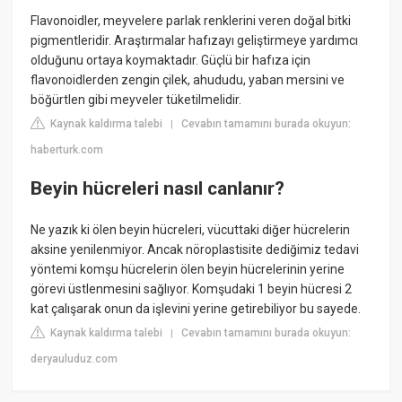
Flavonoidler, meyvelere parlak renklerini veren doğal bitki
pigmentleridir. Araştırmalar hafızayı geliştirmeye yardımcı
olduğunu ortaya koymaktadır. Güçlü bir hafıza için
flavonoidlerden zengin çilek, ahududu, yaban mersini ve
böğürtlen gibi meyveler tüketilmelidir.
Kaynak kaldırma talebi
Cevabın tamamını burada okuyun:
|
haberturk.com
Beyin hücreleri nasıl canlanır?
Ne yazık ki ölen beyin hücreleri, vücuttaki diğer hücrelerin
aksine yenilenmiyor. Ancak nöroplastisite dediğimiz tedavi
yöntemi komşu hücrelerin ölen beyin hücrelerinin yerine
görevi üstlenmesini sağlıyor. Komşudaki 1 beyin hücresi 2
kat çalışarak onun da işlevini yerine getirebiliyor bu sayede.
Kaynak kaldırma talebi
Cevabın tamamını burada okuyun:
|
deryauluduz.com