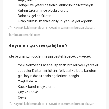
Dengeli ve yeterli beslenin, aburcubur tüketmeyin. ...
Kafein tüketiminde ölçülü olun. ...
Daha az şeker tüketin. ...
Kitap okuyun, makale okuyun, yeni şeyler öğrenin.
Kaynak kaldırma talebi
Cevabın tamamını burada okuyun:
|
damladanismanlik.com
Beyni en çok ne çalıştırır?
İşte beynimizin güçlenmesini destekleyecek 5 yiyecek:
Yeşil Sebzeler. Lahana, ıspanak, brokoli yeşil yapraklı
sebzeler K vitamini, lütein, folik asit ve beta karoten
gibi beyin dostu besin ögelerince zengin. ...
Yağlı Balıklar. ...
Küçük taneli meyveler. ...
Çay ve kahve. ...
Ceviz.
Kaynak kaldırma talebi
Cevabın tamamını burada okuyun:
|