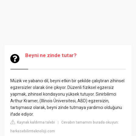
Beyni ne zinde tutar?
Müzik ve yabancı dil, beyni etkin bir şekilde çalıştıran zihinsel
egzersizler olarak öne çıkıyor. Düzenli fiziksel egzersiz
yapmak, zihinsel kondisyonu yüksek tutuyor. Sinirbilimci
Arthur Kramer, (Illinois Üniversitesi, ABD) egzersizin,
tartışmasız olarak, beyni zinde tutmaya yardımcı olduğunu
ifade ediyor.
Kaynak kaldırma talebi
Cevabın tamamını burada okuyun:
|
herkesebilimteknoloji.com