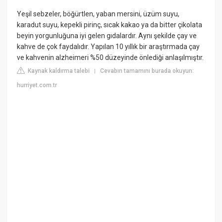
Yeşil sebzeler, böğürtlen, yaban mersini, üzüm suyu,
karadut suyu, kepekli pirinç, sıcak kakao ya da bitter çikolata
beyin yorgunluğuna iyi gelen gıdalardır. Aynı şekilde çay ve
kahve de çok faydalıdır. Yapılan 10 yıllık bir araştırmada çay
ve kahvenin alzheimeri %50 düzeyinde önlediği anlaşılmıştır.
Kaynak kaldırma talebi
Cevabın tamamını burada okuyun:
|
hurriyet.com.tr