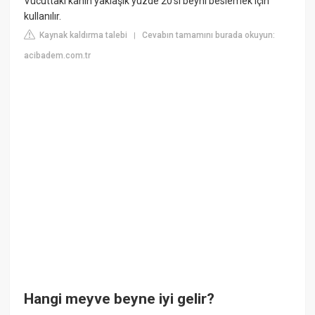
Vücuttaki kanın yaklaşık yüzde 20'si beyni beslemek için
kullanılır.
Kaynak kaldırma talebi
Cevabın tamamını burada okuyun:
|
acibadem.com.tr
Hangi meyve beyne iyi gelir?