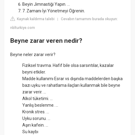
Beyin Jimnastiği Yapın. ...
7. Zamanı İyi Yönetmeyi Öğrenin.
Kaynak kaldırma talebi
Cevabın tamamını burada okuyun:
|
nblturkiye.com
Beyne zarar veren nedir?
Beyne neler zarar verir?
Fiziksel travma. Hafif bile olsa sarsıntılar, kazalar
beyni etkiler.
Madde kullanımı Esrar vs dışında maddelerden başka
bazı uyku ve rahatlama ilaçları kullanmak bile beyne
zarar verir. ...
Alkol tüketimi. ...
Yanlış beslenme. ...
Kronik stres. ...
Uyku sorunu. ...
Aşırı kafein. ...
Su kaybı