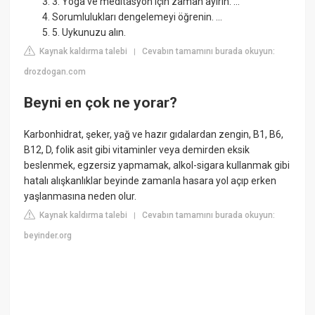
3. Yoga ve meditasyon için zaman ayırın. ...
Sorumlulukları dengelemeyi öğrenin. ...
5. Uykunuzu alın.
Kaynak kaldırma talebi
Cevabın tamamını burada okuyun:
|
drozdogan.com
Beyni en çok ne yorar?
Karbonhidrat, şeker, yağ ve hazır gıdalardan zengin, B1, B6,
B12, D, folik asit gibi vitaminler veya demirden eksik
beslenmek, egzersiz yapmamak, alkol-sigara kullanmak gibi
hatalı alışkanlıklar beyinde zamanla hasara yol açıp erken
yaşlanmasına neden olur.
Kaynak kaldırma talebi
Cevabın tamamını burada okuyun:
|
beyinder.org