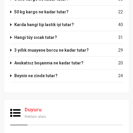
50 kg kargo ne kadar tutar?
22
Karda hangi tip lastik iyi tutar?
40
Hangi tüy sıcak tutar?
31
3 yıllık muayene borcu ne kadar tutar?
29
Avukatsız boşanma ne kadar tutar?
20
Beynin ne zinde tutar?
24
Duyuru
Reklam alanı