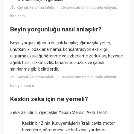
Kaynak kaldırma talebi
Cevabın tamamını burada okuyun:
|
bbc.com
Beyin yorgunluğu nasıl anlaşılır?
Beyin yorgunluğunda en çok karşılaştığımız şikayetler,
unutkanlık, odaklanamama, konsantrasyon eksikliği,
algılama eksikliği, öğrenme ve ezberleme zorlukları, beyinde
ağırlık hissi, dikkatsizlik, tahammülsüzlük ve çabuk
sinirlenme gibi belirtilerdir.
Kaynak kaldırma talebi
Cevabın tamamını burada okuyun:
|
hurriyet.com.tr
Keskin zeka için ne yemeli?
Zeka Geliştirici Yiyecekler Yaban Mersini Akıllı Tercih
Keskin bir Zihin. Kuruyemişlerin 'kralı' ceviz, motor
becerilere, öğrenmeye ve hafızaya yardımcı