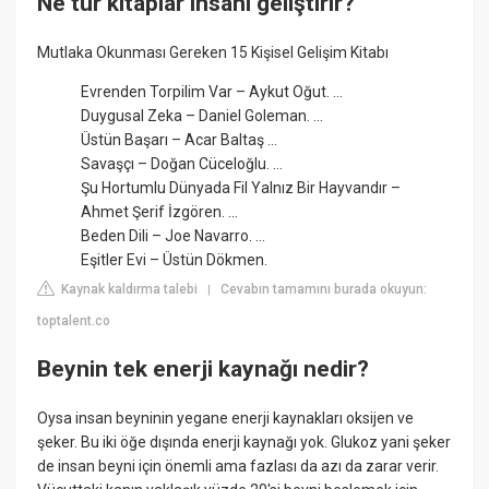
Ne tür kitaplar insanı geliştirir?
Mutlaka Okunması Gereken 15 Kişisel Gelişim Kitabı
Evrenden Torpilim Var – Aykut Oğut. ...
Duygusal Zeka – Daniel Goleman. ...
Üstün Başarı – Acar Baltaş ...
Savaşçı – Doğan Cüceloğlu. ...
Şu Hortumlu Dünyada Fil Yalnız Bir Hayvandır –
Ahmet Şerif İzgören. ...
Beden Dili – Joe Navarro. ...
Eşitler Evi – Üstün Dökmen.
Kaynak kaldırma talebi
Cevabın tamamını burada okuyun:
|
toptalent.co
Beynin tek enerji kaynağı nedir?
Oysa insan beyninin yegane enerji kaynakları oksijen ve
şeker. Bu iki öğe dışında enerji kaynağı yok. Glukoz yani şeker
de insan beyni için önemli ama fazlası da azı da zarar verir.