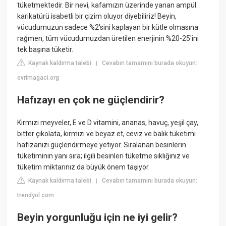
tüketmektedir. Bir nevi, kafamızın üzerinde yanan ampül
karikatürü isabetli bir çizim oluyor diyebiliriz! Beyin,
vücudumuzun sadece %2'sini kaplayan bir kütle olmasına
rağmen, tüm vücudumuzdan üretilen enerjinin %20-25'ini
tek başına tüketir.
Kaynak kaldırma talebi
Cevabın tamamını burada okuyun:
|
evrimagaci.org
Hafızayı en çok ne güçlendirir?
Kırmızı meyveler, E ve D vitamini, ananas, havuç, yeşil çay,
bitter çikolata, kırmızı ve beyaz et, ceviz ve balık tüketimi
hafızanızı güçlendirmeye yetiyor. Sıralanan besinlerin
tüketiminin yanı sıra; ilgili besinleri tüketme sıklığınız ve
tüketim miktarınız da büyük önem taşıyor.
Kaynak kaldırma talebi
Cevabın tamamını burada okuyun:
|
trendyol.com
Beyin yorgunluğu için ne iyi gelir?