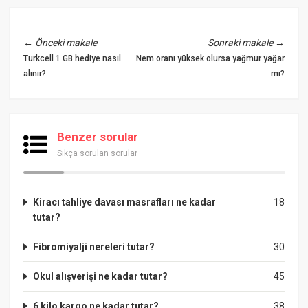
←
Önceki makale
Sonraki makale
→
Turkcell 1 GB hediye nasıl
Nem oranı yüksek olursa yağmur yağar
alınır?
mı?
Benzer sorular
Sıkça sorulan sorular
Kiracı tahliye davası masrafları ne kadar
18
tutar?
Fibromiyalji nereleri tutar?
30
Okul alışverişi ne kadar tutar?
45
6 kilo kargo ne kadar tutar?
38