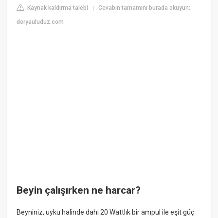
Kaynak kaldırma talebi
Cevabın tamamını burada okuyun:
|
deryauluduz.com
Beyin çalışırken ne harcar?
Beyniniz, uyku halinde dahi 20 Wattlık bir ampul ile eşit güç