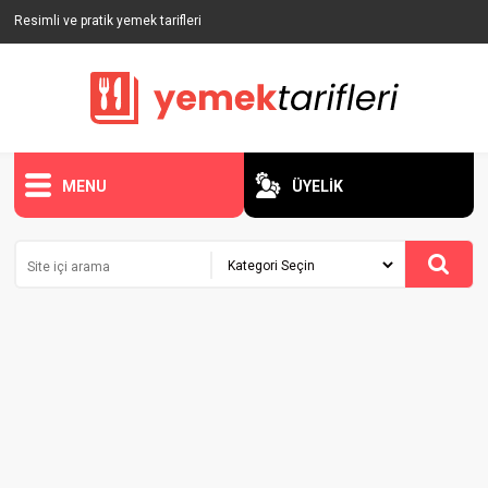
Resimli ve pratik yemek tarifleri
MENU
ÜYELİK