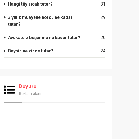
Hangi tüy sıcak tutar?
31
3 yıllık muayene borcu ne kadar
29
tutar?
Avukatsız boşanma ne kadar tutar?
20
Beynin ne zinde tutar?
24
Duyuru
Reklam alanı