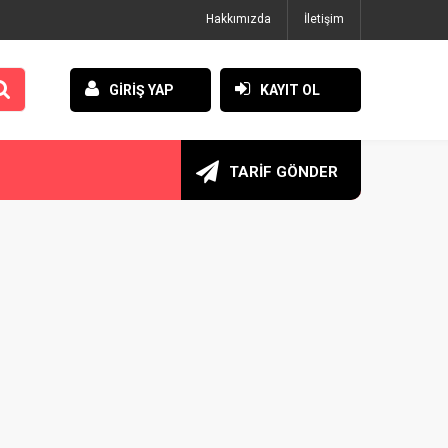
Hakkımızda
İletişim
GİRİŞ YAP
KAYIT OL
TARİF GÖNDER