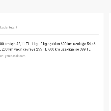
 kadar tutar?
200 km için 42,11 TL. 1 kg - 2 kg ağırlıkta 600 km uzaklığa 54,46
TL, 200 km yakın çevreye 255 TL, 600 km uzaklığa ise 389 TL.
un: yenisafak.com