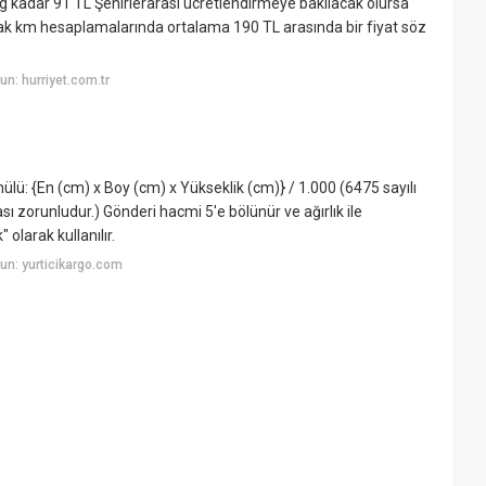
 kg kadar 91 TL Şehirlerarası ücretlendirmeye bakılacak olursa
ak km hesaplamalarında ortalama 190 TL arasında bir fiyat söz
n: hurriyet.com.tr
ü: {En (cm) x Boy (cm) x Yükseklik (cm)} / 1.000 (6475 sayılı
 zorunludur.) Gönderi hacmi 5'e bölünür ve ağırlık ile
 olarak kullanılır.
un: yurticikargo.com