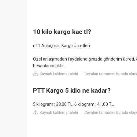
10 kilo kargo kac tl?
n11 Anlaşmalı Kargo Ücretleri
Özel anlaşmadan faydalandığınızda gönderim ücreti, k
hesaplanacaktır.
Kaynak kaldırma talebi
Cevabın tamamını burada oku
|
PTT Kargo 5 kilo ne kadar?
5 kilogram : 38,00 TL. 6 kilogram : 41,00 TL.
Kaynak kaldırma talebi
Cevabın tamamını burada okuy
|