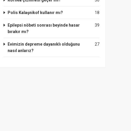
Kornea çizilmesi geçer mi?
30
Polis Kalaşnikof kullanır mı?
18
Epilepsi nöbeti sonrası beyinde hasar
39
bırakır mı?
Evimizin depreme dayanıklı olduğunu
27
nasıl anlarız?