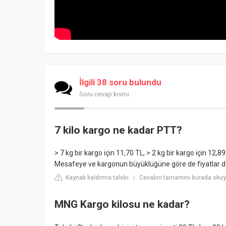
İlgili 38 soru bulundu
Soru cevap kısmı
7 kilo kargo ne kadar PTT?
> 7 kg bir kargo için 11,70 TL, > 2 kg bir kargo için 12,89
Mesafeye ve kargonun büyüklüğüne göre de fiyatlar de
Kaynak kaldırma talebi
Cevabın tamamını burada okuy
|
MNG Kargo kilosu ne kadar?