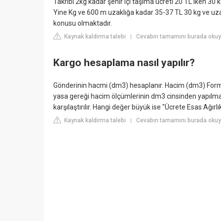
Takribi 2kg kadar şehir içi taşıma ücreti 20 TL iken 30
Yine Kg ve 600 m uzaklığa kadar 35-37 TL 30 kg ve uz
konusu olmaktadır.
Kaynak kaldırma talebi
Cevabın tamamını burada okuyu
|
Kargo hesaplama nasıl yapılır?
Gönderinin hacmi (dm3) hesaplanır. Hacim (dm3) Formül
yasa gereği hacim ölçümlerinin dm3 cinsinden yapılması
karşılaştırılır. Hangi değer büyük ise "Ücrete Esas Ağırlık"
Kaynak kaldırma talebi
Cevabın tamamını burada okuy
|