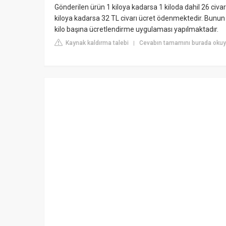
Gönderilen ürün 1 kiloya kadarsa 1 kiloda dahil 26 civarl
kiloya kadarsa 32 TL civarı ücret ödenmektedir. Bunun
kilo başına ücretlendirme uygulaması yapılmaktadır.
Kaynak kaldırma talebi
Cevabın tamamını burada okuyu
|