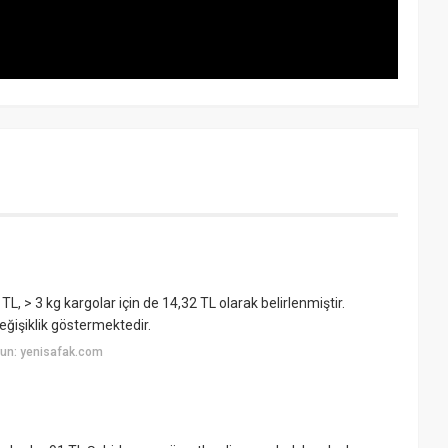
 TL, > 3 kg kargolar için de 14,32 TL olarak belirlenmiştir.
ğişiklik göstermektedir.
un: yenisafak.com