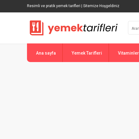
Resimli ve pratik yemek tarifleri | Sitemize Hoşgeldiniz
Ana sayfa
Yemek Tarifleri
Vitaminler