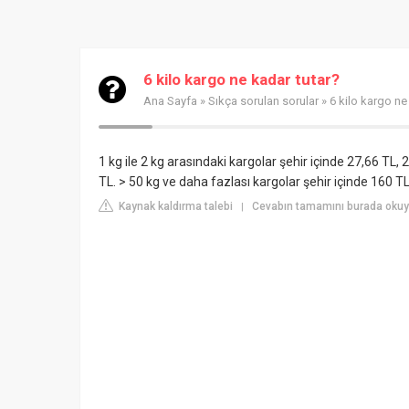
6 kilo kargo ne kadar tutar?
Ana Sayfa
»
Sıkça sorulan sorular
» 6 kilo kargo ne
1 kg ile 2 kg arasındaki kargolar şehir içinde 27,66 TL, 
TL. > 50 kg ve daha fazlası kargolar şehir içinde 160 
Kaynak kaldırma talebi
Cevabın tamamını burada okuy
|