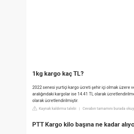
1kg kargo kaç TL?
2022 senesi yurtiçi kargo ücreti şehir içi olmak üzere v
aralığındaki kargolar ise 14.41 TL olarak ücretlendirilme
olarak ücretlendirilmiştir.
Kaynak kaldırma talebi
Cevabın tamamını burada okuyu
|
PTT Kargo kilo başına ne kadar alıy