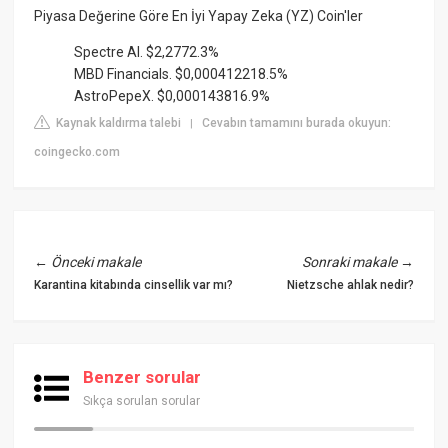
Piyasa Değerine Göre En İyi Yapay Zeka (YZ) Coin'ler
Spectre AI. $2,2772.3%
MBD Financials. $0,000412218.5%
AstroPepeX. $0,000143816.9%
Kaynak kaldırma talebi
Cevabın tamamını burada okuyun:
|
coingecko.com
←
Önceki makale
Sonraki makale
→
Karantina kitabında cinsellik var mı?
Nietzsche ahlak nedir?
Benzer sorular
Sıkça sorulan sorular