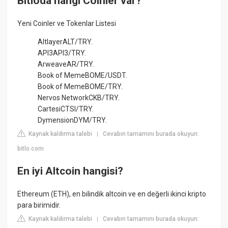
Bitloda hangi Coinler var?
Yeni Coinler ve Tokenlar Listesi
AltlayerALT/TRY.
API3API3/TRY.
ArweaveAR/TRY.
Book of MemeBOME/USDT.
Book of MemeBOME/TRY.
Nervos NetworkCKB/TRY.
CartesiCTSI/TRY.
DymensionDYM/TRY.
Kaynak kaldırma talebi
Cevabın tamamını burada okuyun:
|
bitlo.com
En iyi Altcoin hangisi?
Ethereum (ETH), en bilindik altcoin ve en değerli ikinci kripto
para birimidir.
Kaynak kaldırma talebi
Cevabın tamamını burada okuyun:
|