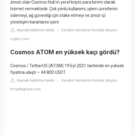
zinciri olan Cosmos Hub'ın yerel kripto para birimi olarak
hizmet vermektedir. Çok yönlü kullanımı, işlem ücretlerini
ödemeyi, ağ güvenliği için stake etmeyi ve zincir içi
yönetişim kararlarını içerir.
Kaynak kaldırma talebi
Cevabın tamamını burada okuyun:
|
crypto.com
Cosmos ATOM en yüksek kaçı gördü?
Cosmos / TetherUS (ATOM) 19 Eyl 2021 tarihinde en yüksek
fiyatına ulaştı — 44.800 USDT.
Kaynak kaldırma talebi
Cevabın tamamını burada okuyun:
|
tr.tradingview.com