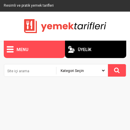
Resimli ve pratik yemek tarifleri
MENU
ÜYELİK