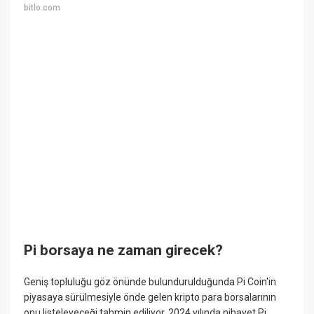
bitlo.com
Pi borsaya ne zaman girecek?
Geniş topluluğu göz önünde bulundurulduğunda Pi Coin'in
piyasaya sürülmesiyle önde gelen kripto para borsalarının
onu listeleyeceği tahmin ediliyor. 2024 yılında nihayet Pi