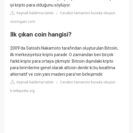
iyi kripto para olduğunu söylüyor.
Kaynak kaldırma talebi
Cevabın tamamını burada okuyun:
|
stormgain.com
Ilk çıkan coin hangisi?
2009'da Satoshi Nakamoto tarafından oluşturulan Bitcoin,
ilk merkeziyetsiz kripto paradır. O zamandan beri birçok
farklı kripto para ortaya çıkmıştır. Bitcoin dışındaki kripto
para birimlerine genel olarak altcoin denilir ki bu kısaltma
alternatif ve coin yani madeni para'nın birleşimidir.
Kaynak kaldırma talebi
Cevabın tamamını burada okuyun:
|
tr.wikipedia.org