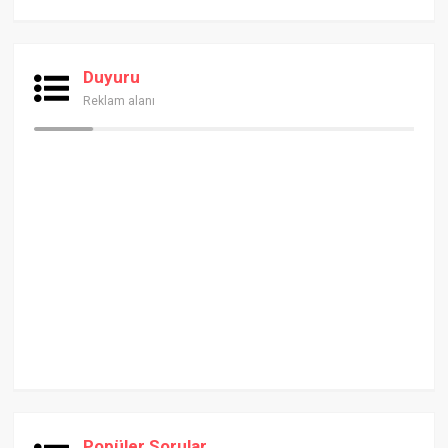
Duyuru
Reklam alanı
Popüler Sorular