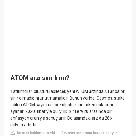
ATOM arzı sınırlı mı?
Yatırımcılar, oluşturulabilecek yeni ATOM arzında şu anda bir
sınır olmadığını unutmamalıdır. Bunun yerine, Cosmos, stake
edilen ATOM sayısına göre oluşturulan token miktarını
ayarlar. 2020 itibariyle bu, yıllık %7 ile %20 arasında bir
enflasyon oranıyla sonuçlanır. Dolaşımdaki arz da 286
milyon adettir.
Kaynak kaldırma talebi
Cevabın tamamını burada okuyun:
|