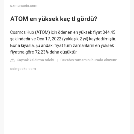
uzmancoin.com
ATOM en yüksek kaç tl gördü?
Cosmos Hub (ATOM) için ödenen en yüksek fiyat $44,45
şeklindedir ve Oca 17, 2022 (yaklaşık 2 yıl) kaydedilmiştir.
Buna kıyasla, şu andaki fiyat tüm zamanların en yüksek
fiyatına göre 72,23% daha düşüktür.
Kaynak kaldırma talebi
Cevabın tamamını burada okuyun:
|
coingecko.com