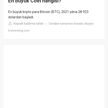
En büyük Coin hangisi?
En büyük kripto para Bitcoin (BTC), 2021 yılına 28.923
dolardan başladı.
Kaynak kaldırma talebi
Cevabın tamamını burada okuyun:
|
tr.investing.com