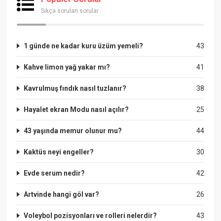
Sıkça sorulan sorular
1 günde ne kadar kuru üzüm yemeli?
43
Kahve limon yağ yakar mı?
41
Kavrulmuş fındık nasıl tuzlanır?
38
Hayalet ekran Modu nasıl açılır?
25
43 yaşında memur olunur mu?
44
Kaktüs neyi engeller?
30
Evde serum nedir?
42
Artvinde hangi göl var?
26
Voleybol pozisyonları ve rolleri nelerdir?
43