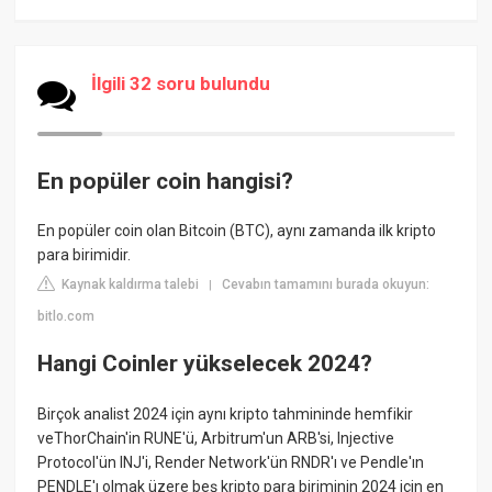
İlgili 32 soru bulundu
En popüler coin hangisi?
En popüler coin olan Bitcoin (BTC), aynı zamanda ilk kripto
para birimidir.
Kaynak kaldırma talebi
Cevabın tamamını burada okuyun:
|
bitlo.com
Hangi Coinler yükselecek 2024?
Birçok analist 2024 için aynı kripto tahmininde hemfikir
veThorChain'in RUNE'ü, Arbitrum'un ARB'si, Injective
Protocol'ün INJ'i, Render Network'ün RNDR'ı ve Pendle'ın
PENDLE'ı olmak üzere beş kripto para biriminin 2024 için en