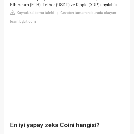
Ethereum (ETH), Tether (USDT) ve Ripple (XRP) sayılabilir.
Kaynak kaldırma talebi
Cevabın tamamını burada okuyun:
|
learn.bybit.com
En iyi yapay zeka Coini hangisi?