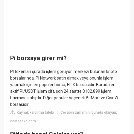
Pi borsaya girer mi?
PI tokenları şurada işlem görüyor: merkezi bulunan kripto
borsalarında. Pi Network satın almak veya onunla işlem
yapmak için en popüler borsa, HTX borsasıdır. Burada en
aktif PI/USDT işlem çift, son 24 saatte $102.899 işlem
hacmine sahiptir. Diğer popüler seçenek BitMart ve CoinW
borsasıdır.
Kaynak kaldırma talebi
Cevabın tamamını burada okuyun:
|
coingecko.com