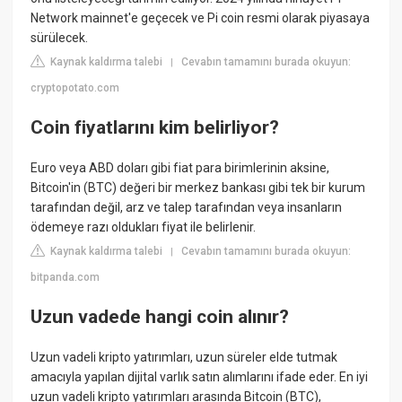
Network mainnet'e geçecek ve Pi coin resmi olarak piyasaya
sürülecek.
Kaynak kaldırma talebi
Cevabın tamamını burada okuyun:
|
cryptopotato.com
Coin fiyatlarını kim belirliyor?
Euro veya ABD doları gibi fiat para birimlerinin aksine,
Bitcoin'in (BTC) değeri bir merkez bankası gibi tek bir kurum
tarafından değil, arz ve talep tarafından veya insanların
ödemeye razı oldukları fiyat ile belirlenir.
Kaynak kaldırma talebi
Cevabın tamamını burada okuyun:
|
bitpanda.com
Uzun vadede hangi coin alınır?
Uzun vadeli kripto yatırımları, uzun süreler elde tutmak
amacıyla yapılan dijital varlık satın alımlarını ifade eder. En iyi
uzun vadeli kripto yatırımları arasında Bitcoin (BTC),